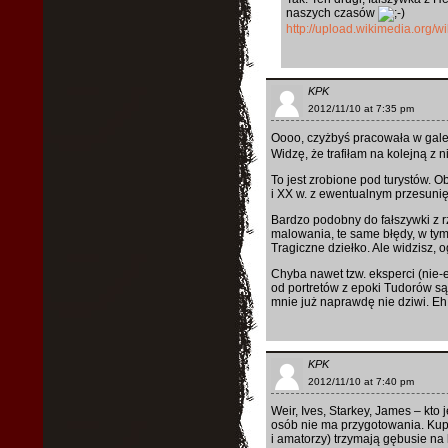
naszych czasów
http://upload.wikimedia.org/
KPK
2012/11/10 at 7:35 pm
Oooo, czyżbyś pracowała w gale
Widzę, że trafiłam na kolejną z 
To jest zrobione pod turystów. 
i XX w. z ewentualnym przesunięc
Bardzo podobny do fałszywki z 
malowania, te same błędy, w tym
Tragiczne dziełko. Ale widzisz, o
Chyba nawet tzw. eksperci (nie-ek
od portretów z epoki Tudorów są
mnie już naprawdę nie dziwi. Eh
KPK
2012/11/10 at 7:40 pm
Weir, Ives, Starkey, James – kto
osób nie ma przygotowania. Kup
i amatorzy) trzymają gębusie na 