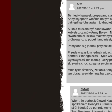
KPK
2012/11/10 at 7:21 pm
To niezły kawałek propagandy, al
Anny są oparte właśnie na tym o
był repliką (obstawiam to drugie)
Suknia musiała być skopiowana b
kobiety z czasów Anny Boleyn. N
stworzono ciuszków malowanych o
próbowano, to popełniano niesł
Pomylono się jednak przy biżuteri
Przede wszystkim jednak widać, ż
portretu z innego czasu, tylko
wychwyciłaś, nie kłamią. Oczy pr
skrzywiły, chociaż są na swoim m
Mnie tylko śmieszy, że fanki Ann
ten obraz, a ewidentną, bardzo 
Sylwia
2012/11/10 at 7:29 pm
Wiem, że portret królowej Kla
spotkaniem Henryka i Francis
strój i dodać do portretu Anny
Tak. Ten drugi, fałszywka z H