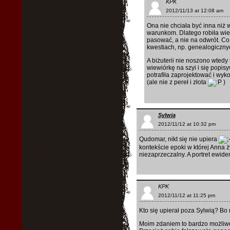
KPK
2012/11/13 at 12:08 am
Ona nie chciała być inna niż 
warunkom. Dlatego robiła wiel
pasować, a nie na odwrót. Co
kwestiach, np. genealogiczny
A biżuterii nie noszono wtedy
wiewiórkę na szyi i się popis
potrafiła zaprojektować i wyko
(ale nie z pereł i złota
)
Sylwia
2012/11/12 at 10:32 pm
Qudomar, nikt się nie upiera
kontekście epoki w której Anna ży
niezaprzeczalny. A portret ewide
KPK
2012/11/12 at 11:25 pm
Kto się upierał poza Sylwią? Bo
Moim zdaniem to bardzo możliwe, 