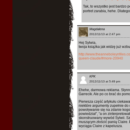
Tak, to wszystko jest bardzo 
portret zarabia, hehe. Dlatego
Magdalena
2012/11/13 at 2:47 pm
Hej Sylwia,
twoja książka jak widzę już wzb
http://www.theanneboleynfiles.c
queen-claude/#more-20940
KPK
2012/11/13 at 5:49 pm
Ehehe, darmowa reklama. Słynn
Garrecik. Ale po co brać do po
Pierwsza część artykułu ciekawa
niektóre argumenty zupełnie do m
powoływanie się na zdanie kogoś
powiedział”, “a on zinterpretował”
skonstruowany wywód Sylwii. Szk
muszącym złościć panią Claire. 
wyciąga Claire z kapelusza.