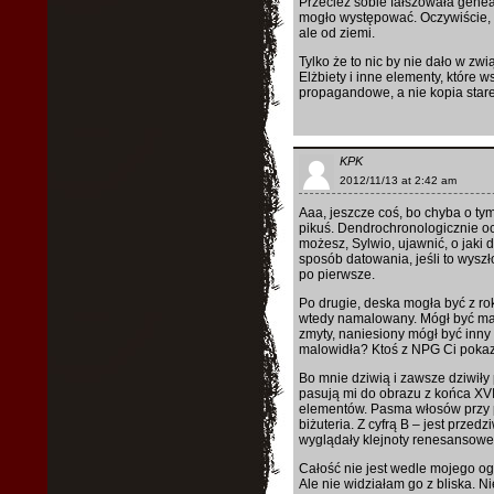
Przecież sobie fałszowała geneal
mogło występować. Oczywiście, z
ale od ziemi.
Tylko że to nic by nie dało w zwi
Elżbiety i inne elementy, które ws
propagandowe, a nie kopia stare
KPK
2012/11/13 at 2:42 am
Aaa, jeszcze coś, bo chyba o tym
pikuś. Dendrochronologicznie 
możesz, Sylwio, ujawnić, o jaki 
sposób datowania, jeśli to wysz
po pierwsze.
Po drugie, deska mogła być z roku
wtedy namalowany. Mógł być mal
zmyty, naniesiony mógł być inn
malowidła? Ktoś z NPG Ci poka
Bo mnie dziwią i zawsze dziwiły
pasują mi do obrazu z końca XVI 
elementów. Pasma włosów przy po
biżuteria. Z cyfrą B – jest prze
wyglądały klejnoty renesansowe!
Całość nie jest wedle mojego ogl
Ale nie widziałam go z bliska. Ni