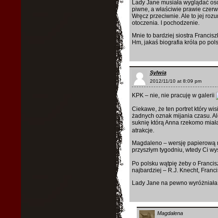
Lady Jane musiała wyglądać osob
piwne, a właściwie prawie czerwo
Wręcz przeciwnie. Ale to jej rozu
otoczenia. I pochodzenie.
Mnie to bardziej siostra Francisz
Hm, jakaś biografia króla po po
Sylwia
2012/11/10 at 8:09 pm
KPK – nie, nie pracuję w galerii
Ciekawe, że ten portret który wi
żadnych oznak mijania czasu. Al
suknię którą Anna rzekomo miała 
atrakcje.
Magdaleno – wersję papierową 
przyszłym tygodniu, wtedy Ci w
Po polsku wątpię żeby o Francis
najbardziej – R.J. Knecht, Franc
Lady Jane na pewno wyróżniała s
Magdalena