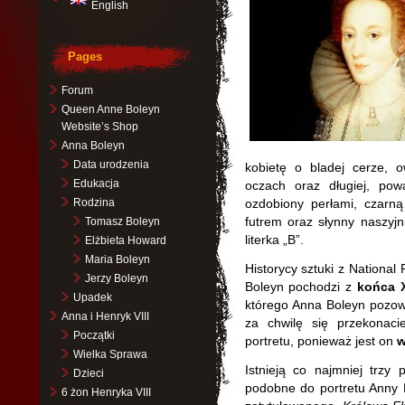
English
Pages
Forum
Queen Anne Boleyn
Website’s Shop
Anna Boleyn
Data urodzenia
kobietę o bladej cerze, o
Edukacja
oczach oraz długiej, pow
Rodzina
ozdobiony perłami, czarn
futrem oraz słynny naszyjn
Tomasz Boleyn
literka „B”.
Elżbieta Howard
Maria Boleyn
Historycy sztuki z National P
Jerzy Boleyn
Boleyn pochodzi z
końca 
Upadek
którego Anna Boleyn pozow
Anna i Henryk VIII
za chwilę się przekonac
Początki
portretu, ponieważ jest on
w
Wielka Sprawa
Istnieją co najmniej trzy 
Dzieci
podobne do portretu Anny B
6 żon Henryka VIII