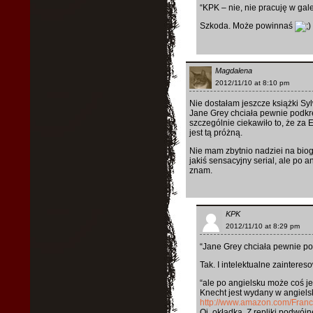
“KPK – nie, nie pracuję w galer
Szkoda. Może powinnaś
Magdalena
2012/11/10 at 8:10 pm
Nie dostałam jeszcze książki Syl
Jane Grey chciała pewnie podkr
szczególnie ciekawiło to, że za 
jest tą próżną.
Nie mam zbytnio nadziei na biogr
jakiś sensacyjny serial, ale po a
znam.
KPK
2012/11/10 at 8:29 pm
“Jane Grey chciała pewnie po
Tak. I intelektualne zaintereso
“ale po angielsku może coś je
Knecht jest wydany w angiels
http://www.amazon.com/Franc
Oj, okładka. Z repliki podwó