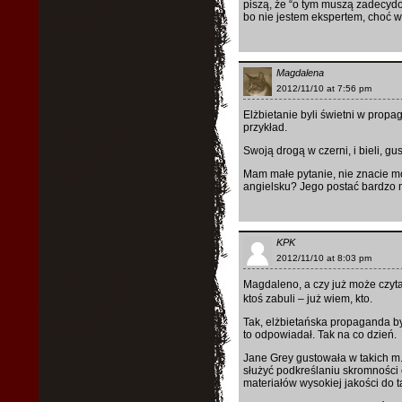
piszą, że “o tym muszą zadecydow
bo nie jestem ekspertem, choć 
Magdalena
2012/11/10 at 7:56 pm
Elżbietanie byli świetni w propa
przykład.
Swoją drogą w czerni, i bieli, g
Mam małe pytanie, nie znacie mo
angielsku? Jego postać bardzo mn
KPK
2012/11/10 at 8:03 pm
Magdaleno, a czy już może czyta
ktoś zabuli – już wiem, kto.
Tak, elżbietańska propaganda by
to odpowiadał. Tak na co dzień.
Jane Grey gustowała w takich m.i
służyć podkreślaniu skromności 
materiałów wysokiej jakości do t