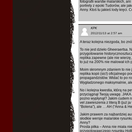
fotografii warstw malarskich, an
portrety z epoki Tudorów, ale j
Anny. Ktoś tu jakieś lody kręci. 
KPK
2012/11/13 at 2:57 am
A teraz kolejna niezgoda, bo znó
To nie jest dzieło Gheeraertsa.
przygotowanie historycznosztuczn
replika zapewne (ale nie wierzę, ż
to już na 200% nie malował ich p
Moim skromnym zdaniem to nie jes
replika kopii (sic!) oficjalnego 
propagandzistów. Widać to po r
Wygładzonego maksymalnie, ale w
No i kolejna kwestia, którą na p
przyciągnął Twoją uwagę. JAK
pozno wypłynął? Jakim cudem na 
vel zawieszenia z literą B (już 
“Bolena”), ale … AH (“Anna & He
Jakim prawem za najbardziej au
słodkie wersje malarskie rysunk
Anny?
Prosta piłka – Anna nie miała ni
przygotowawczego rysunku Holbei