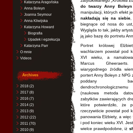
zatytułowanego
„Królowa El
Katarzyna Aragońska
do twarzy Anny Boleyn
Anna Boleyn
manipulacji, których efekt j
Joanna Seymour
nakładają się na siebie
,
Anna Kliwijska
biegnące od nosa do ust
Katarzyna Howard
Wygląda to tak, jakby artys
Biografia
ją jako bazę do portretu An
Upadek i egzekucja
Portret królowej Elżbi
Katarzyna Parr
wachlarzem powstał pod k
O mnie
XVI wieku, a namalowa
Videos
Marcus Gheeraert
wiarygodnego źródła wie
Archives
portert Anny Boleyn z NPG z
poddany bada
2018
(2)
dendrochronologicznemu
2017
(8)
(naukowa metoda datow
2016
(7)
zabytków zawierających dr
które potwierdziło, że po
2014
(2)
rzeczywiście powstał pod k
2013
(9)
panowania Elżbiety, a więc 
2012
(22)
i pod koniec wieku XVI. Jes
2011
(70)
wielce prawdpodobne, iż
s
2010
(9)