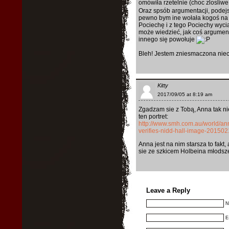
omówiła rzetelnie (choc zlosliw
Oraz spsób argumentacji, podejsci
pewno bym ine wołała kogoś na po
Pociechę i z tego Pociechy wyci
może wiedzieć, jak coś argumen
innego się powołuje
Bleh! Jestem zniesmaczona niec
Kitty
2017/09/05 at 8:19 am
Zgadzam sie z Tobą, Anna tak ni
ten portret:
http://www.smh.com.au/world/anne
verifies-nidd-hall-image-201502
Anna jest na nim starsza to fakt
sie ze szkicem Holbeina młodsze
Leave a Reply
N
E