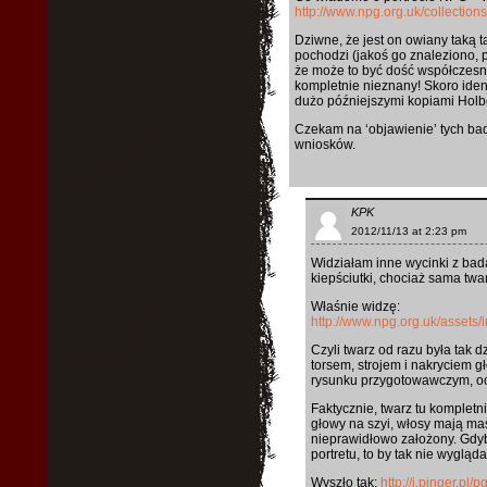
http://www.npg.org.uk/collectio
Dziwne, że jest on owiany taką t
pochodzi (jakoś go znaleziono, 
że może to być dość współczesna
kompletnie nieznany! Skoro iden
dużo późniejszymi kopiami Holbe
Czekam na ‘objawienie’ tych bad
wniosków.
KPK
2012/11/13 at 2:23 pm
Widziałam inne wycinki z bada
kiepściutki, chociaż sama twa
Właśnie widzę:
http://www.npg.org.uk/assets
Czyli twarz od razu była tak 
torsem, strojem i nakryciem g
rysunku przygotowawczym, oc
Faktycznie, twarz tu kompletn
głowy na szyi, włosy mają mas
nieprawidłowo założony. Gdyb
portretu, to by tak nie wygląd
Wyszło tak:
http://i.pinger.