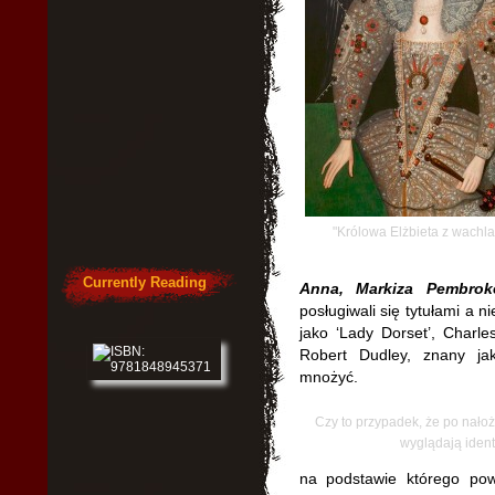
"Królowa Elżbieta z wachl
Currently Reading
Anna, Markiza Pembrok
posługiwali się tytułami a 
jako ‘Lady Dorset’, Charle
Robert Dudley, znany ja
mnożyć.
Czy to przypadek, że po nałoż
wyglądają iden
na podstawie którego pow