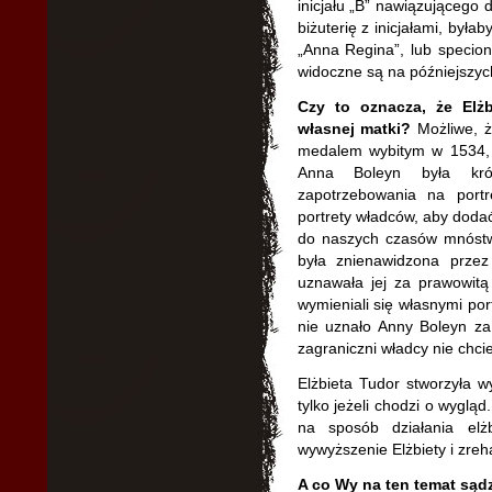
inicjału „B” nawiązującego 
biżuterię z inicjałami, była
„Anna Regina”, lub specione
widoczne są na późniejszyc
Czy to oznacza, że Elżb
własnej matki?
Możliwe, ż
medalem wybitym w 1534, 
Anna Boleyn była kró
zapotrzebowania na portr
portrety władców, aby dodać
do naszych czasów mnóstwo
była znienawidzona przez 
uznawała jej za prawowitą
wymieniali się własnymi po
nie uznało Anny Boleyn za 
zagraniczni władcy nie chcie
Elżbieta Tudor stworzyła w
tylko jeżeli chodzi o wygląd
na sposób działania elż
wywyższenie Elżbiety i zreha
A co Wy na ten temat sąd