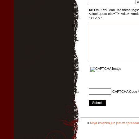
W
XHTML:
You can use these tags: <
<blockquote cite=""> <cite> <code
<strong>
CAPTCHA Code
«
Moja książka już jest w sprzeda