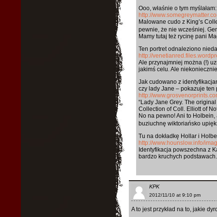
Ooo, właśnie o tym myślałam:
http://www.somegreymatter.co
Malowane cudo z King’s Colle
pewnie, że nie wcześniej. Gen
Mamy tutaj też rycinę pani M
Ten portret odnaleziono nieda
http://venetianred.files.word
Ale przynajmniej można (!) uz
jakimś celu. Ale niekoniecznie
Jak cudowano z identyfikacjam
czy lady Jane – pokazuje ten 
http://www.grosvenorprints.c
“Lady Jane Grey. The original o
Collection of Coll. Elliott of N
No na pewno! Ani to Holbein,
buziuchnę wiktoriańsko upiększ
Tu na dokładkę Hollar i Holbe
http://www.hounslow.info/im
Identyfikacja powszechna z Ka
bardzo kruchych podstawach. I 
KPK
2012/11/10 at 9:10 pm
A to jest przykład na to, jakie dy