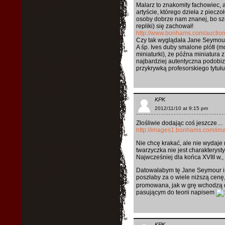
Malarz to znakomity fachowiec, a
artyście, którego dzieła z piecz
osoby dobrze nam znanej, bo szc
repliki) się zachował!
http://www.bonhams.com/auction
Czy tak wyglądała Jane Seymou
A śp. Ives duby smalone plótł (
miniaturki), że późna miniatura
najbardziej autentyczna podobizn
przykrywką profesorskiego tytułu
KPK
2012/11/10 at 9:15 pm
Złośliwie dodając coś jeszcze…
http://images1.bonhams.com/im
Nie chcę krakać, ale nie wydaje 
twarzyczka nie jest charakterysty
Najwcześniej dla końca XVIII w., 
Datowałabym tę Jane Seymour ina
poszłaby za o wiele niższą cen
promowana, jak w grę wchodzą du
pasującym do teorii napisem
KPK