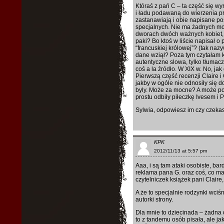
Któraś z pań C – ta część się wyr
i ładu podawaną do wierzenia pr
zastanawiają i obie napisane pos
specjalnych. Nie ma żadnych m
dworach dwóch ważnych kobiet, g
paki? Bo ktoś w liście napisał o
“francuskiej królowej”? (tak naz
dane wziął? Poza tym czytałam kie
autentyczne slowa, tylko tłumacz
coś a la źródło. W XIX w. No, ja
Pierwszą część recenzji Claire i
jakby w ogóle nie odnosiły się
byly. Może za mocne? A może po p
prostu odbiły piłeczkę Ivesem i
Sylwia, odpowiesz im czy czek
KPK
2012/11/13 at 5:57 pm
Aaa, i są tam ataki osobiste, ba
reklama pana G. oraz coś, co ma
czytelniczek książek pani Claire, 
A że to specjalnie rodzynki wciś
autorki strony.
Dla mnie to dziecinada – żadna 
to z tandemu osób pisała, ale jak