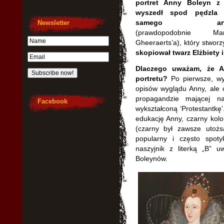
portret Anny Boleyn z
wyszedł spod pędzla 
samego arty
Newsletter
(prawdopodobnie Mar
Gheeraerts’a), który stworz
skopiował twarz Elżbiety i
Dlaczego uważam, że A
portretu?
Po pierwsze, wy
opisów wyglądu Anny, ale 
propagandzie mającej 
Facebook
wykształconą ‘Protestantkę
edukację Anny, czarny kolor
(czarny był zawsze utożs
popularny i często spot
naszyjnik z literką „B” 
Boleynów.