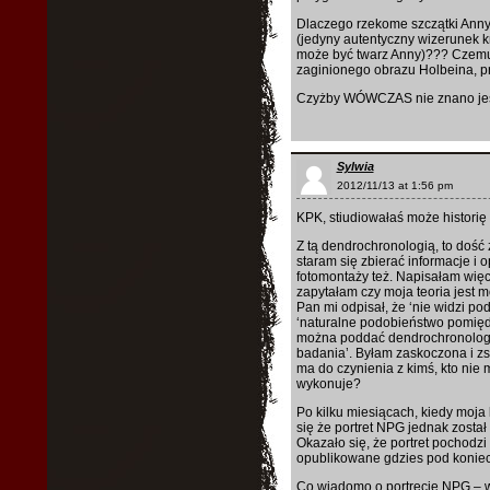
Dlaczego rzekome szczątki Anny
(jedyny autentyczny wizerunek kr
może być twarz Anny)??? Czemu 
zaginionego obrazu Holbeina, p
Czyżby WÓWCZAS nie znano jesz
Sylwia
2012/11/13 at 1:56 pm
KPK, stiudiowałaś może historię 
Z tą dendrochronologią, to dość
staram się zbierać informacje i o
fotomontaży też. Napisałam wię
zapytałam czy moja teoria jest 
Pan mi odpisał, że ‘nie widzi podo
‘naturalne podobieństwo pomiędzy
można poddać dendrochronologii,
badania’. Byłam zaskoczona i z
ma do czynienia z kimś, kto nie 
wykonuje?
Po kilku miesiącach, kiedy moja
się że portret NPG jednak został
Okazało się, że portret pochodz
opublikowane gdzies pod koniec
Co wiadomo o portrecie NPG – ws