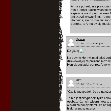
Anna z portretu nie przypomina
miał Henryk, raczej właśnie mi
zapewne nie dopiero w roku 15
zniszczyć, wywalić, etc. Ann
Holbeina, ale on miał full robo
portretu, to Anna by się musi
Sylwia
2012/11/10 at 6:52 pm
Dziękuję
Na pewno Henryk miał jakiś portr
dziękował jej za prezent, możli
Henryk posiadał portrety Anny w 
KPK
2012/11/10 at 7:11 pm
“Czy to przypadek, że po nałożen
To nie jest przypadek, tylko cel
osoba z różnych wizerunków to a
w ślad za policjantami i za ant
historycznosztucznych.