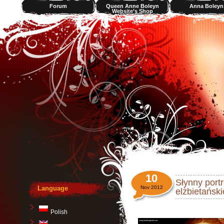
Forum
Queen Anne Boleyn
Anna Boleyn
Website’s Shop
Videos
10
Słynny port
Language
Nov 2012
elżbietańsk
Polish