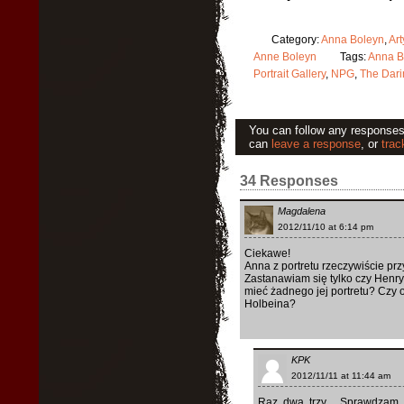
Category:
Anna Boleyn
,
Art
Anne Boleyn
Tags:
Anna B
Portrait Gallery
,
NPG
,
The Dari
You can follow any responses 
can
leave a response
, or
trac
34 Responses
Magdalena
2012/11/10 at 6:14 pm
Ciekawe!
Anna z portretu rzeczywiście pr
Zastanawiam się tylko czy Henryk
mieć żadnego jej portretu? Czy 
Holbeina?
KPK
2012/11/11 at 11:44 am
Raz, dwa, trzy… Sprawdzam, 