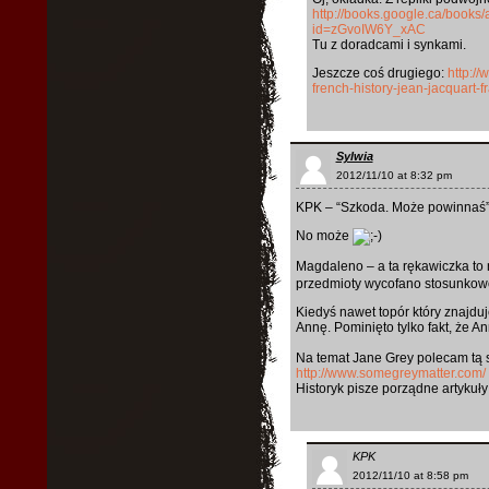
http://books.google.ca/book
id=zGvoIW6Y_xAC
Tu z doradcami i synkami.
Jeszcze coś drugiego:
http:/
french-history-jean-jacquart-
Sylwia
2012/11/10 at 8:32 pm
KPK – “Szkoda. Może powinnaś
No może
Magdaleno – a ta rękawiczka to
przedmioty wycofano stosunkowo 
Kiedyś nawet topór który znajduj
Annę. Pominięto tylko fakt, że 
Na temat Jane Grey polecam tą s
http://www.somegreymatter.com/
Historyk pisze porządne artykuły 
KPK
2012/11/10 at 8:58 pm