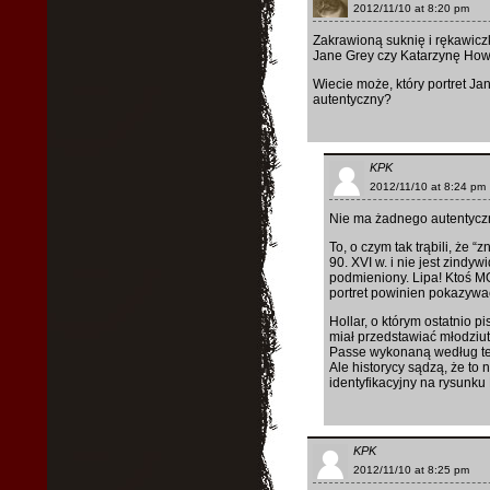
2012/11/10 at 8:20 pm
Zakrawioną suknię i rękawiczki
Jane Grey czy Katarzynę Howa
Wiecie może, który portret Jan
autentyczny?
KPK
2012/11/10 at 8:24 pm
Nie ma żadnego autentyczn
To, o czym tak trąbili, że “
90. XVI w. i nie jest zindyw
podmieniony. Lipa! Ktoś MO
portret powinien pokazywa
Hollar, o którym ostatnio 
miał przedstawiać młodziu
Passe wykonaną według teg
Ale historycy sądzą, że to n
identyfikacyjny na rysunku
KPK
2012/11/10 at 8:25 pm