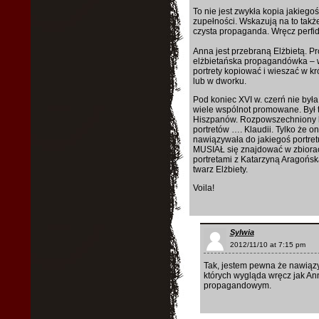
To nie jest zwykła kopia jakiego
zupełności. Wskazują na to także
czysta propaganda. Wręcz perfi
Anna jest przebraną Elżbietą. Pr
elżbietańska propagandówka – w
portrety kopiować i wieszać w kr
lub w dworku.
Pod koniec XVI w. czerń nie była
wiele wspólnot promowane. Był t
Hiszpanów. Rozpowszechniony by
portretów …. Klaudii. Tylko że o
nawiązywała do jakiegoś portretu
MUSIAŁ się znajdować w zbiorac
portretami z Katarzyną Aragońsk
twarz Elżbiety.
Voila!
Sylwia
2012/11/10 at 7:15 pm
Tak, jestem pewna że nawiązyw
których wygląda wręcz jak An
propagandowym.