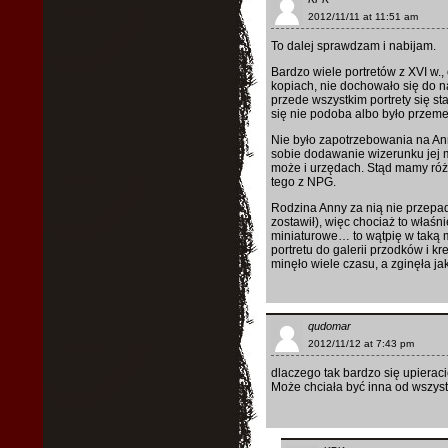
2012/11/11 at 11:51 am
To dalej sprawdzam i nabijam.
Bardzo wiele portretów z XVI w., o
kopiach, nie dochowało się do n
przede wszystkim portrety się star
się nie podoba albo było przeme
Nie było zapotrzebowania na An
sobie dodawanie wizerunku jej 
może i urzędach. Stąd mamy róż
tego z NPG.
Rodzina Anny za nią nie przepada
zostawił), więc chociaż to właśn
miniaturowe… to wątpię w taką m
portretu do galerii przodków i k
minęło wiele czasu, a zginęła j
qudomar
2012/11/12 at 7:43 pm
dlaczego tak bardzo się upieraci
Może chciała być inna od wszystk