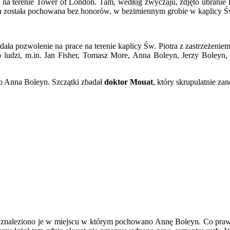
ę na terenie Tower of London. Tam, według zwyczaju, zdjęto ubranie k
n została pochowana bez honorów, w bezimiennym grobie w kaplicy Św
a pozwolenie na prace na terenie kaplicy Św. Piotra z zastrzeżeniem
ludzi, m.in. Jan Fisher, Tomasz More, Anna Boleyn, Jerzy Boleyn,
to Anna Boleyn. Szczątki zbadał
doktor Mouat
, który skrupulatnie za
a znaleziono je w miejscu w którym pochowano Annę Boleyn. Co prawda