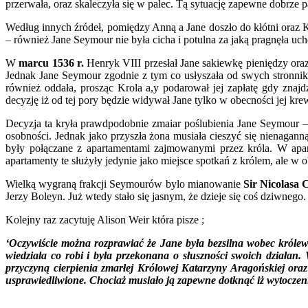
przerwała, oraz skaleczyła się w palec. Tą sytuację zapewne dobrze 
Według innych źródeł, pomiędzy Anną a Jane doszło do kłótni ora
– również Jane Seymour nie była cicha i potulna za jaką pragnęła uc
W
marcu 1536 r.
Henryk VIII przesłał Jane sakiewkę pieniędzy ora
Jednak Jane Seymour zgodnie z tym co usłyszała od swych stronnik
również oddała, prosząc Krola a,y podarował jej zapłatę gdy znaj
decyzję iż od tej pory będzie widywał Jane tylko w obecności jej kr
Decyzja ta kryła prawdpodobnie zmaiar poślubienia Jane Seymour –
osobności. Jednak jako przyszła żona musiała cieszyć się nienaga
były połączane z apartamentami zajmowanymi przez króla. W apar
apartamenty te służyły jedynie jako miejsce spotkań z królem, ale w 
Wielką wygraną frakcji Seymourów bylo mianowanie
Sir Nicolasa
Jerzy Boleyn. Już wtedy stało się jasnym, że dzieje się coś dziwne
Kolejny raz zacytuję Alison Weir która pisze ;
‘Oczywiście można rozprawiać że Jane była bezsilna wobec królew
wiedziała co robi i była przekonana o słuszności swoich działan
przyczyną cierpienia zmarłej Królowej Katarzyny Aragońskiej ora
usprawiedliwione. Chociaż musiało ją zapewne dotknąć iż wytoczenie