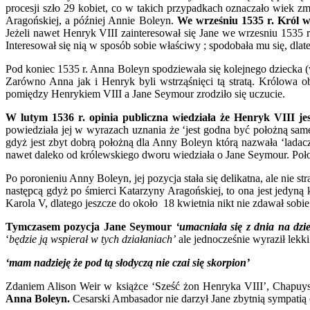
procesji szło 29 kobiet, co w takich przypadkach oznaczało wiek z
Aragońskiej, a później Annie Boleyn.
We wrześniu 1535 r. Król 
Jeżeli nawet Henryk VIII zainteresował się Jane we wrzesniu 1535 
Interesował się nią w sposób sobie właściwy ; spodobała mu się, dlat
Pod koniec 1535 r. Anna Boleyn spodziewała się kolejnego dziecka (
Zarówno Anna jak i Henryk byli wstrząśnięci tą stratą. Królowa ob
pomiędzy Henrykiem VIII a Jane Seymour zrodziło się uczucie.
W lutym 1536 r. opinia publiczna wiedziała że Henryk VIII j
powiedziała jej w wyrazach uznania że ‘jest godna być położną sa
gdyż jest zbyt dobrą położną dla Anny Boleyn którą nazwała ‘ladac
nawet daleko od królewskiego dworu wiedziała o Jane Seymour. Poło
Po poronieniu Anny Boleyn, jej pozycja stała się delikatna, ale ni
następcą gdyż po śmierci Katarzyny Aragońskiej, to ona jest jedyn
Karola V, dlatego jeszcze do około 18 kwietnia nikt nie zdawał sobie
Tymczasem pozycja Jane Seymour
‘umacniała się z dnia na dzi
‘
będzie ją wspierał w tych działaniach’
ale jednocześnie wyraził lekki
‘mam nadzieję że pod tą słodyczą nie czai się skorpion’
Zdaniem Alison Weir w książce ‘Sześć żon Henryka VIII’, Chapuy
Anna Boleyn.
Cesarski Ambasador nie darzył Jane zbytnią sympatią 