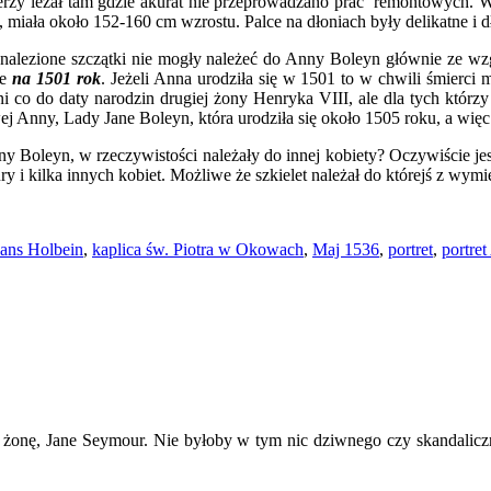
Jerzy leżał tam gdzie akurat nie przeprowadzano prac remontowych. 
, miała około 152-160 cm wzrostu. Palce na dłoniach były delikatne i d
dnalezione szczątki nie mogły należeć do Anny Boleyn głównie ze w
je
na 1501 rok
. Jeżeli Anna urodziła się w 1501 to w chwili śmierci m
i co do daty narodzin drugiej żony Henryka VIII, ale dla tych którzy
ej Anny, Lady Jane Boleyn, która urodziła się około 1505 roku, a więc 
o Anny Boleyn, w rzeczywistości należały do innej kobiety? Oczywiści
 i kilka innych kobiet. Możliwe że szkielet należał do którejś z wym
ans Holbein
,
kaplica św. Piotra w Okowach
,
Maj 1536
,
portret
,
portre
ą żonę, Jane Seymour. Nie byłoby w tym nic dziwnego czy skandaliczn