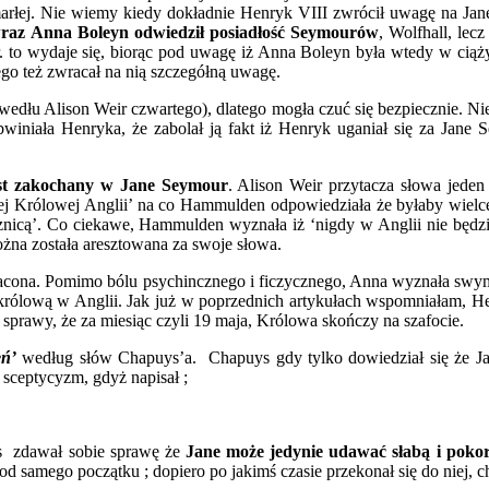
marłej. Nie wiemy kiedy dokładnie Henryk VIII zwrócił uwagę na Jane,
wraz Anna Boleyn odwiedził posiadłość Seymourów
, Wolfhall, lec
r. to wydaje się, biorąc pod uwagę iż Anna Boleyn była wtedy w ciąż
ego też zwracał na nią szczegółną uwagę.
wedłu Alison Weir czwartego), dlatego mogła czuć się bezpiecznie. Nie
winiała Henryka, że zabolał ją fakt iż Henryk uganiał się za Jane 
est zakochany w Jane Seymour
. Alison Weir przytacza słowa jede
mej Królowej Anglii’ na co Hammulden odpowiedziała że byłaby wielce
znicą’. Co ciekawe, Hammulden wyznała iż ‘nigdy w Anglii nie będzie
żna została aresztowana za swoje słowa.
e stracona. Pomimo bólu psychincznego i ficzycznego, Anna wyznała s
ą królową w Anglii. Jak już w poprzednich artykułach wspomniałam, He
 sprawy, że za miesiąc czyli 19 maja, Królowa skończy na szafocie.
eń’
według słów Chapuys’a. Chapuys gdy tylko dowiedział się że Jane
 sceptycyzm, gdyż napisał ;
s zdawał sobie sprawę że
Jane może jedynie udawać słabą i pokor
od samego początku ; dopiero po jakimś czasie przekonał się do niej, 