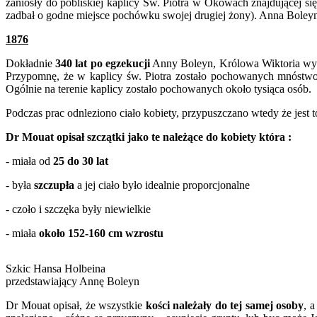
zaniosły do pobliskiej kaplicy Św. Piotra w Okowach znajdującej si
zadbał o godne miejsce pochówku swojej drugiej żony). Anna Boley
1876
Dokładnie
340 lat po egzekucji
Anny Boleyn, Królowa Wiktoria wydał
Przypomnę, że w kaplicy św. Piotra zostało pochowanych mnóstwo 
Ogólnie na terenie kaplicy zostało pochowanych około tysiąca osób.
Podczas prac odnleziono ciało kobiety, przypuszczano wtedy że jest 
Dr Mouat opisał szczątki jako te należące do kobiety która :
- miała od
25 do 30 lat
- była
szczupła
a jej ciało było idealnie proporcjonalne
- czoło i szczęka były niewielkie
- miała
około 152-160 cm wzrostu
Szkic Hansa Holbeina
przedstawiający Annę Boleyn
Dr Mouat opisał, że wszystkie
kości należały do tej samej osoby
, 