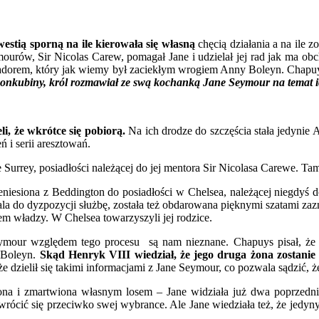
westią sporną na ile kierowała się własną
chęcią działania a na ile z
mourów, Sir Nicolas Carew, pomagał Jane i udzielał jej rad jak ma obc
adorem, który jak wiemy był zaciekłym wrogiem Anny Boleyn. Chapuys 
 konkubiny, król rozmawiał ze swą kochanką Jane Seymour na temat i
i, że wkrótce się pobiorą.
Na ich drodze do szczęścia stała jedynie
 i serii aresztowań.
urrey, posiadłości należącej do jej mentora Sir Nicolasa Carewe. Tam
eniesiona z Beddington do posiadłości w Chelsea, należącej niegdyś 
a do dyzpozycji służbę, została też obdarowana pięknymi szatami zazn
m władzy. W Chelsea towarzyszyli jej rodzice.
eymour względem tego procesu są nam nieznane. Chapuys pisał, że
y Boleyn.
Skąd Henryk VIII wiedział, że jego druga żona zostani
że dzielił się takimi informacjami z Jane Seymour, co pozwala sądzić,
ona i zmartwiona własnym losem – Jane widziała już dwa poprzednie
ócić się przeciwko swej wybrance. Ale Jane wiedziała też, że jedyn