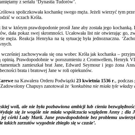
pamiętamy z serialu ‘Dynastia Tudorów’.
z Królowa spoliczkowała kochankę swego męża. Jeżeli wierzyć tym 
hodzić w oczach Króla.
z list w którym prawdopodonie prosił Jane aby została jego kochanką
ów, dała pokaz swej skromności. Ucałowała list nie otwierając go, z
dzie męża. Reakcja Henryka na tą sytuację była jednoznaczna. ‘Zac
ewnych.
 wcześniej zachowywała się ona wobec Króla jak kochanka – przyjmo
nną opinią. Prawdopodobnie w porozumieniu z Cromwellem, Henryk VIII
tamentach zamieszkał brat Jane, Edward Seymour i jego żona Anna
obecności brata i bratowej Jane w roli opiekunów.
 Carewe
na Kawalera Orderu Podwiązki
23 kwietnia 1536 r
., podczas
go. Zadowolony Chapuys zanotował że
‘konkubina nie miała tyle władzy
skiej woli, ale nie była pozbawiona ambicji lub cienia bezwględnoś
. Wydaje się że wogóle nie miała współczucia względem Anny ; dla 
z jej córki Lady Marii. Jane prawdopodobnie bez problemu uwierzył
 takich zarzutów wygodnie zbiegło się w czasie’.