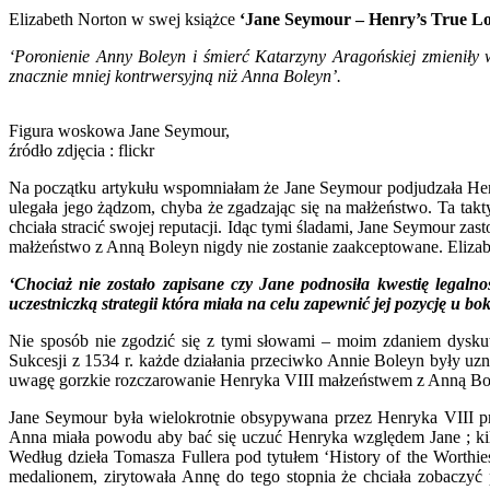
Elizabeth Norton w swej książce
‘Jane Seymour – Henry’s True Lo
‘Poronienie Anny Boleyn i śmierć Katarzyny Aragońskiej zmieniły w
znacznie mniej kontrwersyjną niż Anna Boleyn’.
Figura woskowa Jane Seymour,
źródło zdjęcia : flickr
Na początku artykułu wspomniałam że Jane Seymour podjudzała Henr
ulegała jego żądzom, chyba że zgadzając się na małżeństwo. Ta takt
chciała stracić swojej reputacji. Idąc tymi śladami, Jane Seymour za
małżeństwo z Anną Boleyn nigdy nie zostanie zaakceptowane. Elizab
‘Chociaż nie zostało zapisane czy Jane podnosiła kwestię legal
uczestniczką strategii która miała na celu zapewnić jej pozycję u bo
Nie sposób nie zgodzić się z tymi słowami – moim zdaniem dyskut
Sukcesji z 1534 r. każde działania przeciwko Annie Boleyn były uzn
uwagę gorzkie rozczarowanie Henryka VIII małzeństwem z Anną Bole
Jane Seymour była wielokrotnie obsypywana przez Henryka VIII pr
Anna miała powodu aby bać się uczuć Henryka względem Jane ; kil
Według dzieła Tomasza Fullera pod tytułem ‘History of the Worthi
medalionem, zirytowała Annę do tego stopnia że chciała zobaczyć 