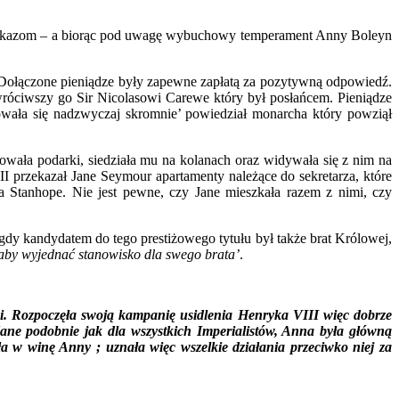
przekazom – a biorąc pod uwagę wybuchowy temperament Anny Boleyn
. Dołączone pieniądze były zapewne zapłatą za pozytywną odpowiedź.
wróciwszy go Sir Nicolasowi Carewe który był posłańcem. Pieniądze
howała się nadzwyczaj skromnie’ powiedział monarcha który powziął
wała podarki, siedziała mu na kolanach oraz widywała się z nim na
 przekazał Jane Seymour apartamenty należące do sekretarza, które
 Stanhope. Nie jest pewne, czy Jane mieszkała razem z nimi, czy
 gdy kandydatem do tego prestiżowego tytułu był także brat Królowej,
 aby wyjednać stanowisko dla swego brata’
.
ci. Rozpoczęła swoją kampanię usidlenia Henryka VIII więc dobrze
Jane podobnie jak dla wszystkich Imperialistów, Anna była główną
a w winę Anny ; uznała więc wszelkie działania przeciwko niej za