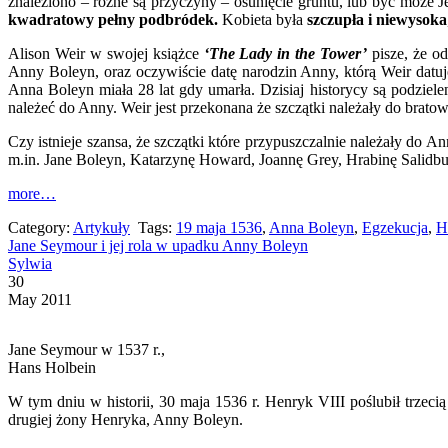
znaleziono – różne są przyczyny – osunięcie gruntu, lub byc może 
kwadratowy pełny podbródek.
Kobieta była
szczupła i niewysoka
Alison Weir w swojej książce
‘The Lady in the Tower’
pisze, że o
Anny Boleyn, oraz oczywiście datę narodzin Anny, którą Weir datu
Anna Boleyn miała 28 lat gdy umarła. Dzisiaj historycy są podzielen
należeć do Anny. Weir jest przekonana że szczątki należały do bratow
Czy istnieje szansa, że szczątki które przypuszczalnie należały d
m.in. Jane Boleyn, Katarzynę Howard, Joannę Grey, Hrabinę Salidbury
more…
Category:
Artykuły
Tags:
19 maja 1536
,
Anna Boleyn
,
Egzekucja
,
H
Jane Seymour i jej rola w upadku Anny Boleyn
Sylwia
30
May 2011
Jane Seymour w 1537 r.,
Hans Holbein
W tym dniu w historii, 30 maja 1536 r. Henryk VIII poślubił trzeci
drugiej żony Henryka, Anny Boleyn.