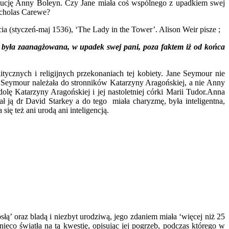
ekucję Anny Boleyn. Czy Jane miała coś wspólnego z upadkiem swej
Nicholas Carewe?
ia (styczeń-maj 1536), ‘The Lady in the Tower’. Alison Weir pisze ;
 była zaanagżowana, w upadek swej pani, poza faktem iż od końca
ycznych i religijnych przekonaniach tej kobiety. Jane Seymour nie
ne Seymour należała do stronników Katarzyny Aragońskiej, a nie Anny
lę Katarzyny Aragońskiej i jej nastoletniej córki Marii Tudor.Anna
ał ją dr David Starkey a do tego miała charyzmę, była inteligentna,
się też ani urodą ani inteligencją.
ą’ oraz bladą i niezbyt urodziwą, jego zdaniem miała ‘więcej niż 25
ieco światła na tą kwestię, opisując jej pogrzeb, podczas którego w