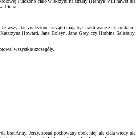
rólowej i ułożono ciało w skrzyni na strzały (Henryk VIII nawet nie
. Piotra.
 że wszystkie znalezione szczątki mają być traktowane z szacunkiem.
 Katarzyna Howard, Jane Boleyn, Jane Grey czy Hrabina Salisbury.
notował wszystkie szczegóły.
 brat Anny, Jerzy, został pochowany obok niej, ale ciała wtedy nie