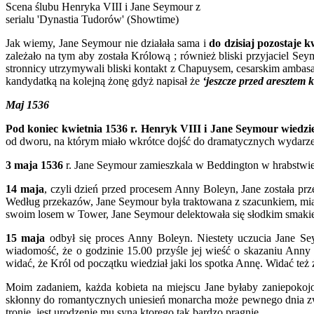
Scena ślubu Henryka VIII i Jane Seymour z
serialu 'Dynastia Tudorów' (Showtime)
Jak wiemy, Jane Seymour nie działała sama i
do dzisiaj pozostaje k
zależało na tym aby została Królową ; również bliski przyjaciel Sey
stronnicy utrzymywali bliski kontakt z Chapuysem, cesarskim ambas
kandydatką na kolejną żonę gdyż napisał że
‘jeszcze przed aresztem
Maj 1536
Pod koniec kwietnia 1536 r. Henryk VIII i Jane Seymour wiedziel
od dworu, na którym miało wkrótce dojść do dramatycznych wydarzeń
3 maja 1536
r. Jane Seymour zamieszkala w Beddington w hrabstwie S
14 maja
, czyli dzień przed procesem Anny Boleyn, Jane została prz
Według przekazów, Jane Seymour była traktowana z szacunkiem, mial
swoim losem w Tower, Jane Seymour delektowała się słodkim smakie
15 maja
odbył się proces Anny Boleyn. Niestety uczucia Jane S
wiadomość, że o godzinie 15.00 przyśle jej wieść o skazaniu Ann
widać, że Król od początku wiedział jaki los spotka Annę. Widać też 
Moim zadaniem, każda kobieta na miejscu Jane byłaby zaniepokoj
skłonny do romantycznych uniesień monarcha może pewnego dnia zwr
tronie, jest urodzenie mu syna ktorego tak bardzo pragnie.