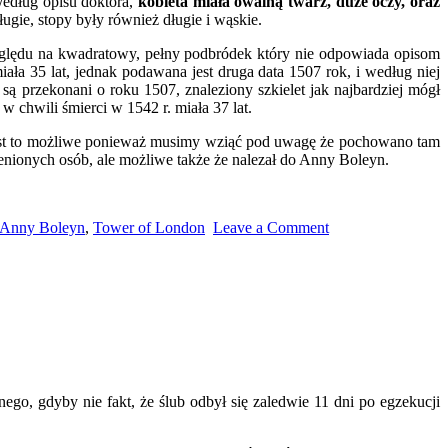
Według opisu doktora,
kobieta miała owalną twarz, duże oczy, oraz
ługie, stopy były również długie i wąskie.
zględu na kwadratowy, pełny podbródek który nie odpowiada opisom
iała 35 lat, jednak podawana jest druga data 1507 rok, i według niej
 są przekonani o roku 1507, znaleziony szkielet jak najbardziej mógł
w chwili śmierci w 1542 r. miała 37 lat.
e jest to możliwe ponieważ musimy wziąć pod uwagę że pochowano tam
ienionych osób, ale możliwe także że nalezał do Anny Boleyn.
t Anny Boleyn
,
Tower of London
Leave a Comment
ego, gdyby nie fakt, że ślub odbył się zaledwie 11 dni po egzekucji