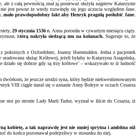
 ale z całą pewnością znał ją ponieważ służyła najpierw Katarzynie
z nie jest pewne że wtedy rozwinęły się jego uczucia względem Jane.
y,
mało prawdopodobny fakt aby Henryk pragnłą poślubić Jane
.
stety,
29 stycznia 1536 r.
Anna poroniła w czwartym miesiącu ciąży.
Seymour, k
tórą nakryła siedzącą mu na kolanach.
Sugeruje to, że
n z położnych z Oxfordshire, Joanny Hammulden. Jedna z pacjentek
 uradowana służąc Królowej, jeżeli byłaby to Katarzyna Aragońska,
 działo się dobrze gdy są trzy królowe’ – wskazywało to iż ludność
wym dwórkom, że jeszcze urodzi syna, który będzie niekwestionowanym
nryk VIII ciągle starał się o uznanie Anny Boleyn w oczach Cesarza
 stoi po stronie Lady Marii Tudor, wyznał w liście do Cesarza, iż
ną kobietę,
a tak naprawdę jest nie mniej sprytna i ambitna niż
choć do końca pozostawał podejrzliwy w stosunku do niej.