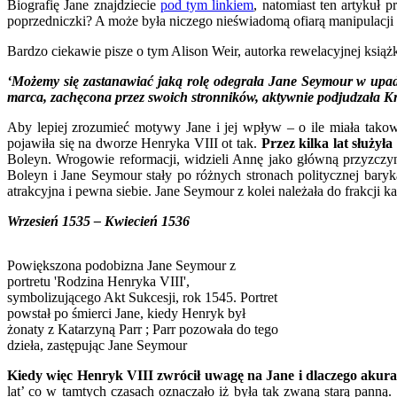
Biografię Jane znajdziecie
pod tym linkiem
, natomiast ten artykuł
poprzedniczki? A może była niczego nieświadomą ofiarą manipulacji in
Bardzo ciekawie pisze o tym Alison Weir, autorka rewelacyjnej książk
‘Możemy się zastanawiać jaką rolę odegrała Jane Seymour w upad
marca, zachęcona przez swoich stronników, aktywnie podjudzała K
Aby lepiej zrozumieć motywy Jane i jej wpływ – o ile miała takow
pojawiła się na dworze Henryka VIII ot tak.
Przez kilka lat służyła
Boleyn. Wrogowie reformacji, widzieli Annę jako główną przyzczynę
Boleyn i Jane Seymour stały po różnych stronach politycznej baryka
atrakcyjna i pewna siebie. Jane Seymour z kolei należała do frakcji ka
Wrzesień 1535 – Kwiecień 1536
Powiększona podobizna Jane Seymour z
portretu 'Rodzina Henryka VIII',
symbolizującego Akt Sukcesji, rok 1545. Portret
powstał po śmierci Jane, kiedy Henryk był
żonaty z Katarzyną Parr ; Parr pozowała do tego
dzieła, zastępując Jane Seymour
Kiedy więc Henryk VIII zwrócił uwagę na Jane i dlaczego akura
lat’ co w tamtych czasach oznaczało iż była tak zwaną starą panną.