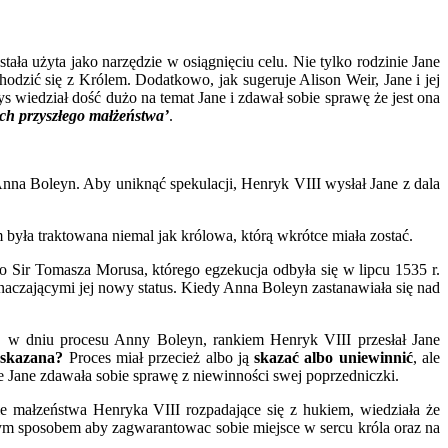
ostała użyta jako narzędzie w osiągnięciu celu. Nie tylko rodzinie Jane
hodzić się z Królem. Dodatkowo, jak sugeruje Alison Weir, Jane i jej
wiedział dość dużo na temat Jane i zdawał sobie sprawę że jest ona
ch przyszłego małżeństwa’
.
 Anna Boleyn. Aby uniknąć spekulacji, Henryk VIII wysłał Jane z dala
 była traktowana niemal jak królowa, którą wkrótce miała zostać.
do Sir Tomasza Morusa, którego egzekucja odbyła się w lipcu 1535 r.
aczającymi jej nowy status. Kiedy Anna Boleyn zastanawiała się nad
 w dniu procesu Anny Boleyn, rankiem Henryk VIII przesłał Jane
e skazana?
Proces miał przecież albo ją
skazać albo uniewinnić
, ale
 że Jane zdawała sobie sprawę z niewinności swej poprzedniczki.
 małzeństwa Henryka VIII rozpadające się z hukiem, wiedziała że
ym sposobem aby zagwarantowac sobie miejsce w sercu króla oraz na