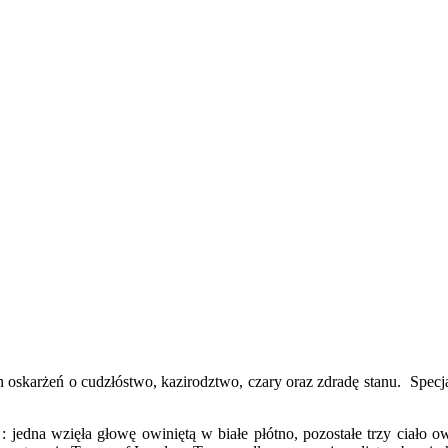
 oskarżeń o cudzłóstwo, kazirodztwo, czary oraz zdradę stanu. Specja
 : jedna wzięła głowę owiniętą w białe płótno, pozostałe trzy ciało