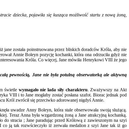
tracie dziecka, pojawiła się kusząca możliwość startu z nową żoną,
jane została poinstruowana przez bliskich doradców Króla, aby nie
ferował Annie Boleyn pozycję kochanki, która ona odrzuciła gdyż nie
 zainteresowania Króla. Co więcej, Jane mówiła Henrykowi VIII że jego
 całą pewnością, Jane nie była potulną obserwatorką ale aktywną
ym świetle
wymagało nie lada siły charakteru
. Zważywszy na Akt
yka VIII i to Jane mogłaby zostać posłana szafot. Biorac jednak pod
cu Król zwrócił się przeciwko adorowanej nigdyś Annie.
knęła uwadze Anny Boleyn, która stale obserwowała swoją slużącą.
iej. Teraz Anna była wzgardzoną żoną a Jane atrakcyjną kochanką.
o do stracia ; Jane paradując przed Królową z zawieszonym na szyi
co ją tak rozwścieczyło iż zerwała medalion z szyi Jane tak iż go