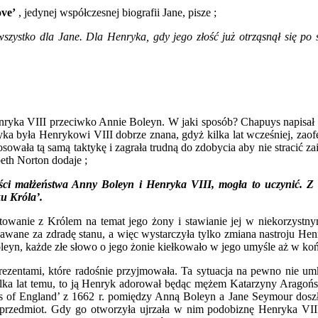
ve’
, jedynej współczesnej biografii Jane, pisze ;
szystko dla Jane. Dla Henryka, gdy jego złość już otrząsnął się po s
yka VIII przeciwko Annie Boleyn. W jaki sposób? Chapuys napisał iż 
yka była Henrykowi VIII dobrze znana, gdyż kilka lat wcześniej, zao
stosowała tą samą taktykę i zagrała trudną do zdobycia aby nie stracić
eth Norton dodaje ;
ności małżeństwa Anny Boleyn i Henryka VIII, mogła to uczynić. Z
ku Króla’.
owanie z Królem na temat jego żony i stawianie jej w niekorzystn
awane za zdradę stanu, a więc wystarczyła tylko zmiana nastroju Henr
yn, każde złe słowo o jego żonie kiełkowało w jego umyśle aż w koń
ezentami, które radośnie przyjmowała. Ta sytuacja na pewno nie um
ka lat temu, to ją Henryk adorował będąc mężem Katarzyny Aragońsk
es of England’ z 1662 r. pomiędzy Anną Boleyn a Jane Seymour doszł
przedmiot. Gdy go otworzyła ujrzała w nim podobiznę Henryka VIII 