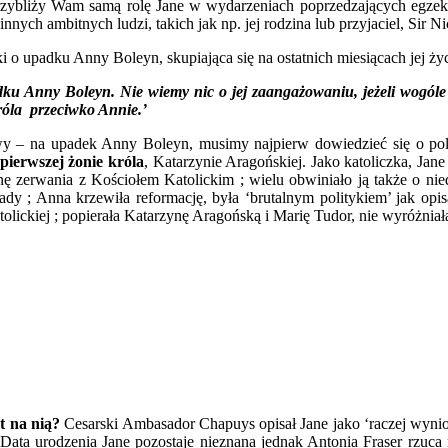
 przybliży Wam samą rolę Jane w wydarzeniach poprzedzających egz
nych ambitnych ludzi, takich jak np. jej rodzina lub przyjaciel, Sir 
i o upadku Anny Boleyn, skupiająca się na ostatnich miesiącach jej życ
ku Anny Boleyn. Nie wiemy nic o jej zaangażowaniu, jeżeli wogóle
róla przeciwko Annie.’
y – na upadek Anny Boleyn, musimy najpierw dowiedzieć się o polit
 pierwszej żonie króla
, Katarzynie Aragońskiej. Jako katoliczka, Ja
 zerwania z Kościołem Katolickim ; wielu obwiniało ją także o niedo
dy ; Anna krzewiła reformację, była ‘brutalnym politykiem’ jak opis
tolickiej ; popierała Katarzynę Aragońską i Marię Tudor, nie wyróżniała 
t na nią?
Cesarski Ambasador Chapuys opisał Jane jako ‘raczej wyniosł
 Data urodzenia Jane pozostaje nieznana jednak Antonia Fraser rzuca n