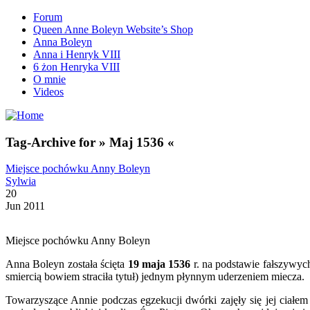
Forum
Queen Anne Boleyn Website’s Shop
Anna Boleyn
Anna i Henryk VIII
6 żon Henryka VIII
O mnie
Videos
Tag-Archive for » Maj 1536 «
Miejsce pochówku Anny Boleyn
Sylwia
20
Jun 2011
Miejsce pochówku Anny Boleyn
Anna Boleyn została ścięta
19 maja 1536
r. na podstawie fałszywych
smiercią bowiem straciła tytuł) jednym płynnym uderzeniem miecza.
Towarzyszące Annie podczas egzekucji dwórki zajęły się jej ciałem