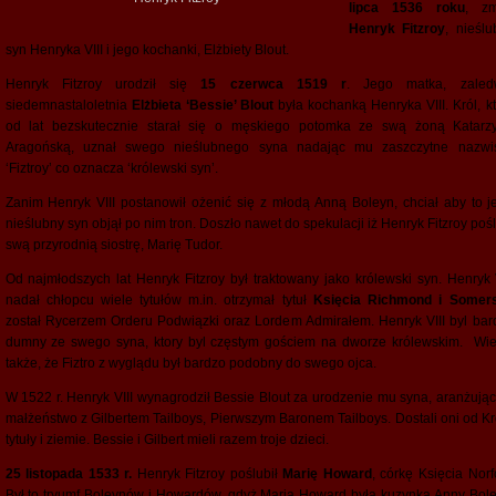
lipca 1536 roku
, zm
Henryk Fitzroy
, nieślu
syn Henryka VIII i jego kochanki, Elżbiety Blout.
Henryk Fitzroy urodził się
15 czerwca 1519 r
. Jego matka, zaled
siedemnastaloletnia
Elżbieta ‘Bessie’ Blout
była kochanką Henryka VIII. Król, kt
od lat bezskutecznie starał się o męskiego potomka ze swą żoną Katarz
Aragońską, uznał swego nieślubnego syna nadając mu zaszczytne nazwi
‘Fiztroy’ co oznacza ‘królewski syn’.
Zanim Henryk VIII postanowił ożenić się z młodą Anną Boleyn, chciał aby to j
nieślubny syn objął po nim tron. Doszło nawet do spekulacji iż Henryk Fitzroy poś
swą przyrodnią siostrę, Marię Tudor.
Od najmłodszych lat Henryk Fitzroy był traktowany jako królewski syn. Henryk V
nadał chłopcu wiele tytułów m.in. otrzymał tytuł
Księcia Richmond i Somer
został Rycerzem Orderu Podwiązki oraz Lordem Admirałem. Henryk VIII byl bar
dumny ze swego syna, ktory byl częstym gościem na dworze królewskim. Wi
także, że Fiztro z wyglądu był bardzo podobny do swego ojca.
W 1522 r. Henryk VIII wynagrodził Bessie Blout za urodzenie mu syna, aranżując 
małżeństwo z Gilbertem Tailboys, Pierwszym Baronem Tailboys. Dostali oni od Kr
tytuły i ziemie. Bessie i Gilbert mieli razem troje dzieci.
25 listopada 1533 r.
Henryk Fitzroy poślubił
Marię Howard
, córkę Księcia Norf
Był to tryumf Boleynów i Howardów, gdyż Maria Howard była kuzynką Anny Bole