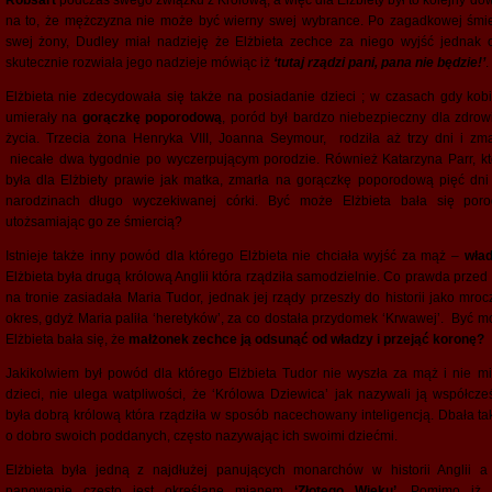
Robsart
podczas swego związku z Królową, a więc dla Elżbiety był to kolejny do
na to, że mężczyzna nie może być wierny swej wybrance. Po zagadkowej śmie
swej żony, Dudley miał nadzieję że Elżbieta zechce za niego wyjść jednak 
skutecznie rozwiała jego nadzieje mówiąc iż
‘tutaj rządzi pani, pana nie będzie!’
.
Elżbieta nie zdecydowała się także na posiadanie dzieci ; w czasach gdy kobi
umierały na
gorączkę poporodową
, poród był bardzo niebezpieczny dla zdrowi
życia. Trzecia żona Henryka VIII, Joanna Seymour, rodziła aż trzy dni i zma
niecałe dwa tygodnie po wyczerpującym porodzie. Również Katarzyna Parr, kt
była dla Elżbiety prawie jak matka, zmarła na gorączkę poporodową pięć dni
narodzinach długo wyczekiwanej córki. Być może Elżbieta bała się poro
utożsamiając go ze śmiercią?
Istnieje także inny powód dla którego Elżbieta nie chciała wyjść za mąż –
wład
Elżbieta była drugą królową Anglii która rządziła samodzielnie. Co prawda przed 
na tronie zasiadała Maria Tudor, jednak jej rządy przeszły do historii jako mroc
okres, gdyż Maria paliła ‘heretyków’, za co dostała przydomek ‘Krwawej’. Być m
Elżbieta bała się, że
małżonek zechce ją odsunąć od władzy i przejąć koronę?
Jakikolwiem był powód dla którego Elżbieta Tudor nie wyszła za mąż i nie mi
dzieci, nie ulega watpliwości, że ‘Królowa Dziewica’ jak nazywali ją współcześ
była dobrą królową która rządziła w sposób nacechowany inteligencją. Dbała ta
o dobro swoich poddanych, często nazywając ich swoimi dziećmi.
Elżbieta była jedną z najdłużej panujących monarchów w historii Anglii a 
panowanie często jest określane mianem
‘Złotego Wieku’
. Pomimo iż 