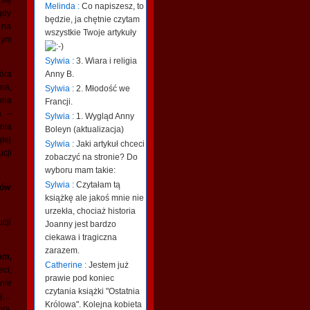
się
Melinda :
Co napiszesz, to
gdy
będzie, ja chętnie czytam
 na
wszystkie Twoje artykuły
nym
Sylwia :
3. Wiara i religia
Anny B.
óra
na,
Sylwia :
2. Młodość we
ona
Francji.
a –
Sylwia :
1. Wygląd Anny
nia
Boleyn (aktualizacja)
tej
Sylwia :
Jaki artykuł chceci
cji
zobaczyć na stronie? Do
wyboru mam takie:
Sylwia :
Czytałam tą
ków
książkę ale jakoś mnie nie
urzekła, chociaż historia
cji
Joanny jest bardzo
ciekawa i tragiczna
zarazem.
em,
Catherine :
Jestem już
ci,
prawie pod koniec
 nie
czytania książki "Ostatnia
ną…
Królowa". Kolejna kobieta
ia,