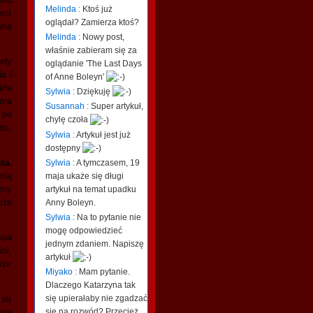
wód
Melinda :
Ktoś już
rci
oglądał? Zamierza ktoś?
ona
Melinda :
Nowy post,
właśnie zabieram się za
ety
oglądanie 'The Last Days
a i
of Anne Boleyn'
rła
Sylwia :
Dziękuję
óra
Susannah :
Super artykuł,
 po
chylę czoła
du,
Sylwia :
Artykuł jest już
dostępny
Sylwia :
A tymczasem, 19
za.
maja ukaże się długi
nią
artykuł na temat upadku
zny
Anny Boleyn.
oże
Sylwia :
Na to pytanie nie
mogę odpowiedzieć
ała
jednym zdaniem. Napiszę
ni,
artykuł
kże
Miyako :
Mam pytanie.
Dlaczego Katarzyna tak
się upierałaby nie zgadzać
jej
się na rozwód? Przecież
nie