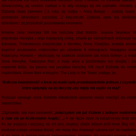
dla Henryka VIII który oczekiwał narodzin syna. Pomimo, że Elżbieta okazała 
dziewczynką, jej rodzice zadbali o to aby niczego jej nie zabrakło. Niestety, 
Elżbieta miała zaledwie 2,5 roku, jej matka – Anna Boleyn – została ścięta
podstawie fałszywych zarzutów. Z księżniczki Elżbieta stała się nieślub
dzieckiem i jej przyszłość pozostawała niepewna.
Kolejne żony Henryka VIII nie kończyły zbyt dobrze. Joanna Seymour kt
pojednała Henryka z jego najstarszą córką, zmarła po narodzinach jedynego sy
Edwarda. Protestancka księżniczka z Niemiec, Anna Kliwijska, została poniż
poprzez anulowanie małzeństwa po zaledwie 6 miesiącach. Następna żon
Katarzyna Howard – skończyła na szafocie podobnie jak Anna Boleyn, a ostat
żona Henryka, Katarzyna Parr, o mały włos a podzieliłaby los drugiej i pią
małżonki króla. Na pewno wię przykład Henryka VIII zraził Elżbietę do instytu
małżeństwa. Alison Weir w książce ‘The Lady in the Tower’ podaje, że :
‘Bolesna świadomość o losie jej matki była prawdopodobnie jednym z czynni
które wpłynęły na jej decyzję aby nigdy nie wyjść za mąż’
Podczas swojego życia Elżbieta kilkakrotnie wyraziła swoją niechęć do instytu
małżeństwa.
‘Zaprawdę, aby was zadowolić,
połączyłam się już ślubem z jednym małżonki
a zwie się on Królestwem Anglii.
(…) A nie łajcie mnie za nieszczęsny brak dzie
bo wy wszyscy i wszyscy, ilu ich jest, Anglicy, dzięki którym jeśli mnie Bóg ich
pozbawi (czego uchowaj Boże), nie mogę bez zniewagi uznana być za niepłod
A dla mnie to będzie pełnym zadowoleniem, zarówno dla pamięci mojego imien