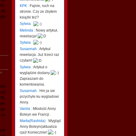
ii,
KPK :
Fajnie, ruch na
jej
stronie. Czy ze zbytem
yła
książki też?
Sylwia :
Melinda :
Nowy artykuł,
rewelacja!
Sylwia :
Susannah :
Artykuł
rewelacja. Już trzeci raz
czytam!
Sylwia :
Artykuł o
wyglądzie dodany
ia
Zapraszam do
komentowania.
ała
Susannah :
Hm ja sie
cji
przychyle ku wygladowi
II,
Anny.
nym
Vanila :
Młodość Anny
ego
Boleyn we Francji .
 to
Marta(Rashida) :
Wygląd
Anny Boleyn(aktualiza
iem
cja)! Koniecznie!