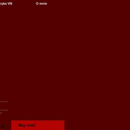
yka VIII
O mnie
ia
Buy now!
,
22