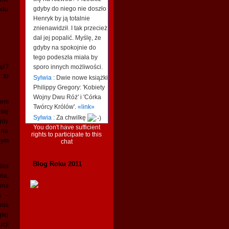
gdyby do niego nie doszło
odu
Henryk by ją totalnie
znienawidził. I tak przecież
dał jej popalić. Myślę, że
gdyby na spokojnie do
tego podeszła miała by
ąż?
sporo innych możliwości.
 to
Sylwia :
Dwie nowe książki
Philippy Gregory: 'Kobiety
Wojny Dwu Róż' i 'Córka
iem
Twórcy Królów'.
«link»
się
Sylwia :
Za chwilkę
gdy
You don't have sufficient
 na
rights to participate to this
nym
chat
Blog Roku 2011
óra
na,
ona
a –
nia
tej
cji