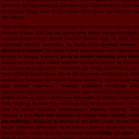
jak również dla mojej chwały, jeśli, gdy oddam moje ostatnie tchnienie, wyryte bę
na marmurze mojego grobu: Tu leży Elżbieta, która rządziła jako dziewica i zma
jako dziewica.’
Słowa te Elżbieta wypowiedziała do delegacji obu izb Parlamentu w sprawie wyb
małżonka, 6 lutego 1559. Dlaczego jednak młoda, piękna i inteligentna Elżbieta 
zdecydowałasięprzedłużyć dynastii Tudorów? Elżbieta nigdy nie miała dobr
przyszkładu odnośnie małżeństwa. Jej własny ojciec
brutalnie pozbywał 
niechcianych małżonek
. Gdy młoda Elżbieta zamieszkała w domu Katarzyny Par
jej męża Sir Tomasza Seymour’a,
ten zaczął uwodzić nastoletnią córkę Henry
Chociaż nie znamy uczuć Elżbiety względem Seymour’a, możemy się domyślać
nie podobały się jej jego zaloty – wielokrotnie gdy Tomasz przychodził do niej 
ranem, Elżbieta była już ubrana, aby nie dać mu powodu do dotykania jej. Elżbi
wiedziala, że Katarzyna Parr kochała Tomasza Seymour’a , lecz on szukał wra
poza obrębem małzeństwa. Kolejnym przykładem nieudanego zwią
małżeńskiego była przyrodnia siostra Elżbiety, Maria. Najstarsza córka Henryka V
wstąpiła na tron w 1554 r. i postanowiła doprowadzić do sojuszu z krajem swo
matki, Hiszpanią. Poslubiła Filipa Habsburga który był od niej młodszy o kilka l
który nie wykazał większego zainteresowania angielską małżonką. Dow
wskazują na to, że
Maria Tudor zakochała się w swoim mężu i cierpiała z pow
jego obojętności
. Następnym przykładem był sam Robert Dudley, którego Elżbi
darzyła zaufaniem. Spekulowało się że Królową i Dudley’a łączyło coś więcej 
tylko przyjaźń – mówiło się że byli kochankami.
Robert Dudley był mężem 