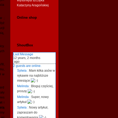
Wysunięta szczęka
cia
Katarzyny Aragońskiej
Online shop
w ;
dyż
cji
ią,
ShoutBox
cy.
ych
Last Message
12 years, 2 months
ago
II,
2 guests are online.
nu,
Sylwia :
Mam kilka asów w
ł w
rękawie na najbliższe
miesiące
Melinda :
Bloguj częściej,
ard
proszę
ały
Melinda :
Super, nowy
res
artykuł
et
i
Sylwia :
Nowy artykuł,
atą
zapraszam do
iny
komentowania
jej