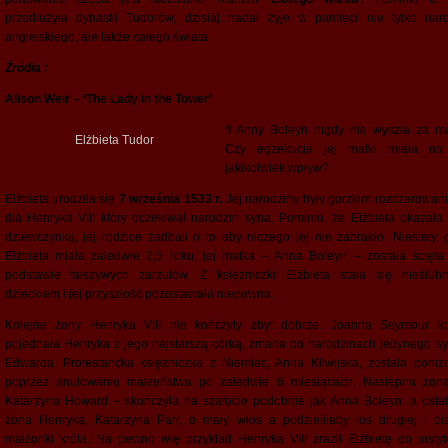
przedłużyła dynastii Tudorów, dzisiaj nadal żyje w pamięci nie tylko nar
angielskiego, ale także całego świata.
Źródła :
Alison Weir – ‘The Lady in the Tower’
‘I
Anny Boleyn nigdy nie wyszła za m
Elżbieta Tudor
Czy egzekucja jej matki miała na
jakikolwiek wpływ?
Elżbieta urodziła się
7 września 1533 r.
Jej narodziny były gorzkim rozczarowan
dla Henryka VIII który oczekiwał narodzin syna. Pomimo, że Elżbieta okazała 
dziewczynką, jej rodzice zadbali o to aby niczego jej nie zabrakło. Niestety, 
Elżbieta miała zaledwie 2,5 roku, jej matka – Anna Boleyn – została ścięta
podstawie fałszywych zarzutów. Z księżniczki Elżbieta stała się nieślub
dzieckiem i jej przyszłość pozostawała niepewna.
Kolejne żony Henryka VIII nie kończyły zbyt dobrze. Joanna Seymour kt
pojednała Henryka z jego najstarszą córką, zmarła po narodzinach jedynego sy
Edwarda. Protestancka księżniczka z Niemiec, Anna Kliwijska, została poniż
poprzez anulowanie małzeństwa po zaledwie 6 miesiącach. Następna żon
Katarzyna Howard – skończyła na szafocie podobnie jak Anna Boleyn, a ostat
żona Henryka, Katarzyna Parr, o mały włos a podzieliłaby los drugiej i pią
małżonki króla. Na pewno wię przykład Henryka VIII zraził Elżbietę do instytu