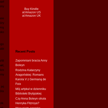
arł
bny
Buy Kindle
at Amazon US
at Amazon UK
wie
óry
yną
sko
ego
lubi
Recent Posts
Zapomniani bracia Anny
III
Boleyn
set
,
dzo
Rodzina Katarzyny
emy
Aragońskiej: Romans
Karola V z Germaną de
Foix
jej
Mój artykuł w dzienniku
óla
Biblioteki Brytyjskiej
Czy Anna Boleyn otruła
olk.
Henryka Fitzroya?
yn.