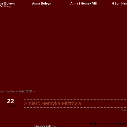
ne Boleyn
Anna Boleyn
Anna i Henryk VIII
6 żon Henr
’s Shop
rchive for » July, 2011 «
22
Śmierć Henryka Fitzroy’a
Jul 2011
Sylw
W tym dniu w historii
Henryk Fitzroy