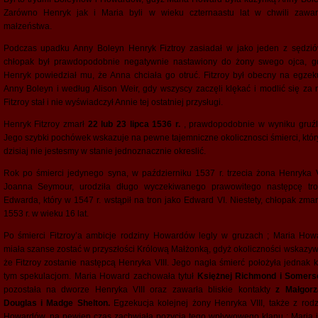
Zarówno Henryk jak i Maria byli w wieku czternaastu lat w chwili zawar
małzeństwa.
Podczas upadku Anny Boleyn Henryk Fiztroy zasiadał w jako jeden z sędzió
chłopak był prawdopodobnie negatywnie nastawiony do żony swego ojca, g
Henryk powiedział mu, że Anna chciała go otruć. Fitzroy był obecny na egzeku
Anny Boleyn i według Alison Weir, gdy wszyscy zaczęli klękać i modlić się za n
Fitzroy stał i nie wyświadczył Annie tej ostatniej przysługi.
Henryk Fitzroy zmarł
22 lub 23 lipca 1536 r.
, prawdopodobnie w wyniku gruźli
Jego szybki pochówek wskazuje na pewne tajemniczne okolicznosci śmierci, któr
dzisiaj nie jestesmy w stanie jednoznacznie okreslić.
Rok po śmierci jedynego syna, w październiku 1537 r. trzecia żona Henryka VI
Joanna Seymour, urodziła długo wyczekiwanego prawowitego następcę tro
Edwarda, który w 1547 r. wstąpił na tron jako Edward VI. Niestety, chłopak zmar
1553 r. w wieku 16 lat.
Po śmierci Fitzroy’a ambicje rodziny Howardów legly w gruzach ; Maria How
miała szanse zostać w przyszłości Królową Małżonką, gdyż okoliczności wskazyw
że Fitzroy zostanie następcą Henryka VIII. Jego nagła śmierć położyła jednak k
tym spekulacjom. Maria Howard zachowała tytuł
Księżnej Richmond i Somers
pozostała na dworze Henryka VIII oraz zawarła bliskie kontakty
z Małgorz
Douglas i Madge Shelton.
Egzekucja kolejnej żony Henryka VIII, także z rodz
Howardów, na pewien czas zachwiała pozycją tego wpływowego klanu ; Maria i 