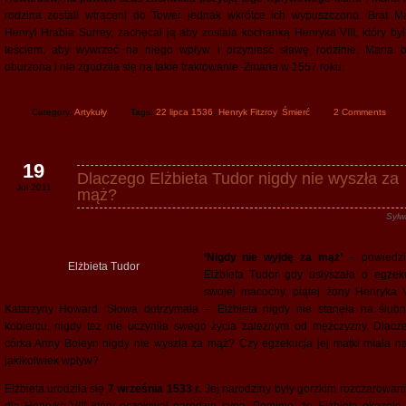
rodzina zostali wtrąceni do Tower jednak wkrótce ich wypuszczono. Brat Mar
Henryl Hrabia Surrey, zachęcał ją aby została kochanką Henryka VIII, który był 
teściem, aby wywrzeć na niego wpływ i przynieść sławę rodzinie. Maria b
oburzona i nie zgodziła się na takie traktowanie. Zmarła w 1557 roku.
Category:
Artykuły
Tags:
22 lipca 1536
,
Henryk Fitzroy
,
Śmierć
2 Comments
19
Dlaczego Elżbieta Tudor nigdy nie wyszła za
Jul 2011
mąż?
Sylw
‘Nigdy nie wyjdę za mąż’
– powiedzi
Elżbieta Tudor
Elżbieta Tudor gdy usłyszała o egzeku
swojej macochy, piątej żony Henryka VI
Katarzyny Howard. Słowa dotrzymała – Elżbieta nigdy nie stanęła na ślub
kobiercu, nigdy też nie uczyniła swego życia zależnym od mężczyzny. Dlacz
córka Anny Boleyn nigdy nie wyszła za mąż? Czy egzekucja jej matki miała na
jakikolwiek wpływ?
Elżbieta urodziła się
7 września 1533 r.
Jej narodziny były gorzkim rozczarowan