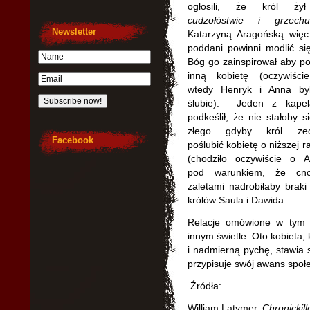
ogłosili, że król ż
cudzołóstwie i grzechu
Newsletter
Katarzyną Aragońską więc
poddani powinni modlić si
Bóg go zainspirował aby poś
inną kobietę (oczywiści
wtedy Henryk i Anna by
ślubie). Jeden z kape
podkeślił, że nie stałoby s
złego gdyby król zech
Facebook
poślubić kobietę o niższej 
(chodziło oczywiście o A
pod warunkiem, że cno
zaletami nadrobiłaby braki
królów Saula i Dawida.
Relacje omówione w tym a
innym świetle. Oto kobieta
i nadmierną pychę, stawia s
przypisuje swój awans społe
Źródła:
William Latymer,
Chronickil