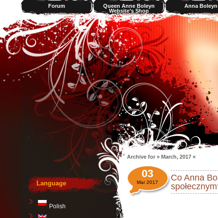
Forum
Queen Anne Boleyn
Anna Boleyn
Website’s Shop
Videos
Archive for » March, 2017 «
03
Co Anna Bol
Language
Mar 2017
społecznym
Polish