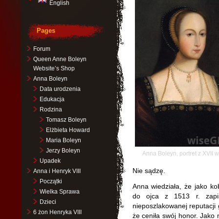
English
Pages
Forum
Queen Anne Boleyn
Website’s Shop
Anna Boleyn
Data urodzenia
Edukacja
Rodzina
Tomasz Boleyn
Elżbieta Howard
Maria Boleyn
Jerzy Boleyn
Anna Boleyn, portret z XVII 
Upadek
Nie sądzę.
Anna i Henryk VIII
Początki
Anna wiedziała, że jako kob
Wielka Sprawa
do ojca z 1513 r. zapis
Dzieci
nieposzlakowanej reputacji 
6 żon Henryka VIII
że ceniła swój honor. Jako 