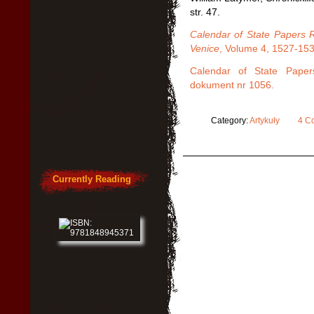
str. 47.
Calendar of State Papers Re
Venice
, Volume 4, 1527-153
Calendar of State Paper
dokument nr 1056.
Category:
Artykuły
4 C
Currently Reading