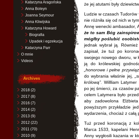
Katarzyna Aragońska
że jej atutami były dziewict
Anna Boleyn
Ludzie w czasach Tudorów w
Joanna Seymour
nie różniła się od nich w ty
Anna Kliwijska
Annę wenecki ambasador, 
Katarzyna Howard
że to sam Bóg zainspiro
Biografia
mógłby poślubić osobist
Upadek i egzekucja
jednak wybrał ją
.
Również j
Katarzyna Parr
zapisał, że tuż po koron
O mnie
swojego nowego dworu, w kt
Videos
ją do królewskiej godnoś
„honorowe i pełne przywiąz
do wybrania właśnie jej,
„s
Archives
królową”.
Willliam Latymer 
po jej śmierci, za czasów p
2018
(2)
celem Latymera było przeds
2017
(8)
aby zadowolona Elżbiet
2016
(7)
powyższym przykładzie jed
2014
(2)
wydarzenia, chociaż z całą 
2013
(9)
2012
(22)
Tuż przed koronacją z kol
2011
(70)
Marca 1533, kapelani Henr
Anny wygłosili kazania w kt
2010
(9)