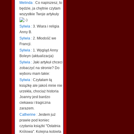
Melinda :
Co napiszesz, to
będzie, ja chętnie czytam
wszystkie Twoje artykuły
Sylwia :
3. Wiara i religia
Anny B.
Sylwia :
2. Młodość we
Francji.
Sylwia :
1. Wygląd Anny
Boleyn (aktualizacja)
Sylwia :
Jaki artykuł chceci
zobaczyć na stronie? Do
wyboru mam takie:
Sylwia :
Czytałam tą
książkę ale jakoś mnie nie
urzekła, chociaż historia
Joanny jest bardzo
ciekawa i tragiczna
zarazem.
Catherine :
Jestem już
prawie pod koniec
czytania książki "Ostatnia
Królowa". Kolejna kobieta