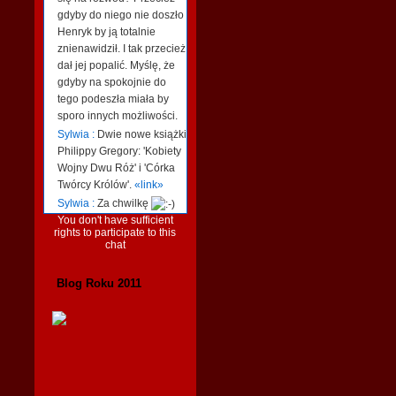
gdyby do niego nie doszło
Henryk by ją totalnie
znienawidził. I tak przecież
dał jej popalić. Myślę, że
gdyby na spokojnie do
tego podeszła miała by
sporo innych możliwości.
Sylwia :
Dwie nowe książki
Philippy Gregory: 'Kobiety
Wojny Dwu Róż' i 'Córka
Twórcy Królów'.
«link»
Sylwia :
Za chwilkę
You don't have sufficient
rights to participate to this
chat
Blog Roku 2011