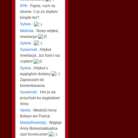
KPK :
Fajnie, ruch na
stronie. Czy ze zbytem
książki też?
Sylwia :
Melinda :
Nowy artykuł,
rewelacja!
Sylwia :
Susannah :
Artykuł
rewelacja. Już trzeci raz
czytam!
Sylwia :
Artykuł o
wyglądzie dodany
Zapraszam do
komentowania.
Susannah :
Hm ja sie
przychyle ku wygladowi
Anny.
Vanila :
Młodość Anny
Boleyn we Francji .
Marta(Rashida) :
Wygląd
Anny Boleyn(aktualiza
cja)! Koniecznie!