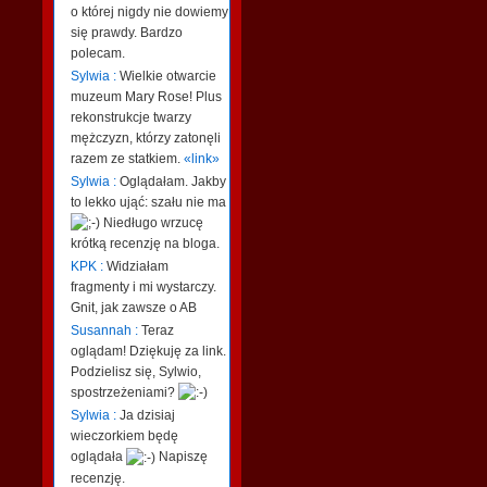
o której nigdy nie dowiemy
się prawdy. Bardzo
polecam.
Sylwia :
Wielkie otwarcie
muzeum Mary Rose! Plus
rekonstrukcje twarzy
mężczyzn, którzy zatonęli
razem ze statkiem.
«link»
Sylwia :
Oglądałam. Jakby
to lekko ująć: szału nie ma
Niedługo wrzucę
krótką recenzję na bloga.
KPK :
Widziałam
fragmenty i mi wystarczy.
Gnit, jak zawsze o AB
Susannah :
Teraz
oglądam! Dziękuję za link.
Podzielisz się, Sylwio,
spostrzeżeniami?
Sylwia :
Ja dzisiaj
wieczorkiem będę
oglądała
Napiszę
recenzję.