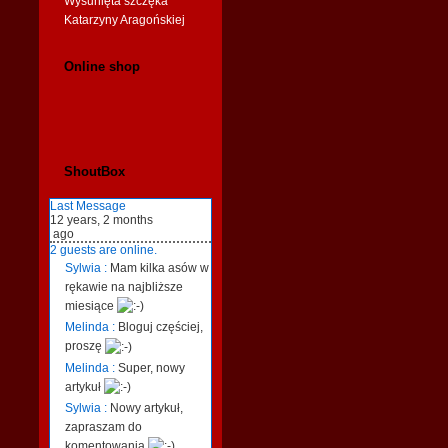
Wysunięta szczęka
Katarzyny Aragońskiej
Online shop
ShoutBox
Last Message
12 years, 2 months
ago
2 guests are online.
Sylwia :
Mam kilka asów w
rękawie na najbliższe
miesiące
Melinda :
Bloguj częściej,
proszę
Melinda :
Super, nowy
artykuł
Sylwia :
Nowy artykuł,
zapraszam do
komentowania