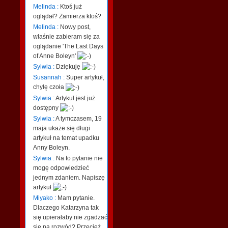
Melinda :
Ktoś już
oglądał? Zamierza ktoś?
Melinda :
Nowy post,
właśnie zabieram się za
oglądanie 'The Last Days
of Anne Boleyn'
Sylwia :
Dziękuję
Susannah :
Super artykuł,
chylę czoła
Sylwia :
Artykuł jest już
dostępny
Sylwia :
A tymczasem, 19
maja ukaże się długi
artykuł na temat upadku
Anny Boleyn.
Sylwia :
Na to pytanie nie
mogę odpowiedzieć
jednym zdaniem. Napiszę
artykuł
Miyako :
Mam pytanie.
Dlaczego Katarzyna tak
się upierałaby nie zgadzać
się na rozwód? Przecież