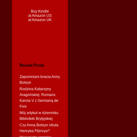
Buy Kindle
at Amazon US
at Amazon UK
Recent Posts
Zapomniani bracia Anny
Boleyn
Rodzina Katarzyny
Aragońskiej: Romans
Karola V z Germaną de
Foix
Mój artykuł w dzienniku
Biblioteki Brytyjskiej
Czy Anna Boleyn otruła
Henryka Fitzroya?