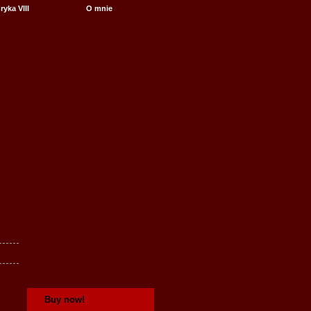
yka VIII
O mnie
Buy now!