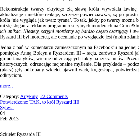
Rekonstrukcja twarzy okrytego złą sławą króla wywołała lawinę 
aktualizacje i niektóre reakcje, szczerze powiedziawszy, są po pros
króla ‘nie wygląda jak twarz tyrana’. To tak, jakby po twarzy można b
mi się slogan z reklamy programu o seryjnych morderach na Crime&In
ich unikac. Niestety, seryjni mordercy są bardzo często czarujący i u
Ryszard III był mordercą, ale ocenianie po wyglądzie jest (moim zdan
Jedna z pań w komentarzu zamieszczonym na Facebook’u na jednej z 
pomiędzy Anną Boleyn a Ryszardem III – racja, zarówno Ryszard ja
grono fanatyków, wiernie odrzucających fakty na rzecz mitów. Przeraż
historycznych, odrzucając racjonalne myślenie. Dla przykładu – podc
(płacz) gdy odkopany szkielet ujawnił wadę kręgosłupa, potwierdzaj
odkryciom.
more…
Category:
Artykuły
22 Comments
Potwierdzone: TAK, to król Ryszard III!
Sylwia
04
Feb 2013
Szkielet Ryszarda III