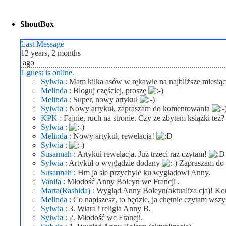
ShoutBox
Last Message
12 years, 2 months
ago
1 guest is online.
Sylwia :
Mam kilka asów w rękawie na najbliższe miesią
Melinda :
Bloguj częściej, proszę
Melinda :
Super, nowy artykuł
Sylwia :
Nowy artykuł, zapraszam do komentowania
KPK :
Fajnie, ruch na stronie. Czy ze zbytem książki też?
Sylwia :
Melinda :
Nowy artykuł, rewelacja!
Sylwia :
Susannah :
Artykuł rewelacja. Już trzeci raz czytam!
Sylwia :
Artykuł o wyglądzie dodany
Zapraszam do 
Susannah :
Hm ja sie przychyle ku wygladowi Anny.
Vanila :
Młodość Anny Boleyn we Francji .
Marta(Rashida) :
Wygląd Anny Boleyn(aktualiza cja)! Ko
Melinda :
Co napiszesz, to będzie, ja chętnie czytam wsz
Sylwia :
3. Wiara i religia Anny B.
Sylwia :
2. Młodość we Francji.