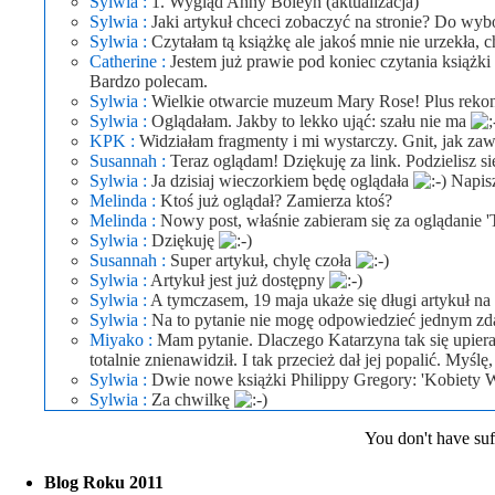
Sylwia :
1. Wygląd Anny Boleyn (aktualizacja)
Sylwia :
Jaki artykuł chceci zobaczyć na stronie? Do wyb
Sylwia :
Czytałam tą książkę ale jakoś mnie nie urzekła, c
Catherine :
Jestem już prawie pod koniec czytania książki
Bardzo polecam.
Sylwia :
Wielkie otwarcie muzeum Mary Rose! Plus rekons
Sylwia :
Oglądałam. Jakby to lekko ująć: szału nie ma
KPK :
Widziałam fragmenty i mi wystarczy. Gnit, jak za
Susannah :
Teraz oglądam! Dziękuję za link. Podzielisz s
Sylwia :
Ja dzisiaj wieczorkiem będę oglądała
Napisz
Melinda :
Ktoś już oglądał? Zamierza ktoś?
Melinda :
Nowy post, właśnie zabieram się za oglądanie 
Sylwia :
Dziękuję
Susannah :
Super artykuł, chylę czoła
Sylwia :
Artykuł jest już dostępny
Sylwia :
A tymczasem, 19 maja ukaże się długi artykuł n
Sylwia :
Na to pytanie nie mogę odpowiedzieć jednym zd
Miyako :
Mam pytanie. Dlaczego Katarzyna tak się upiera
totalnie znienawidził. I tak przecież dał jej popalić. Myś
Sylwia :
Dwie nowe książki Philippy Gregory: 'Kobiety
Sylwia :
Za chwilkę
You don't have suffi
Blog Roku 2011