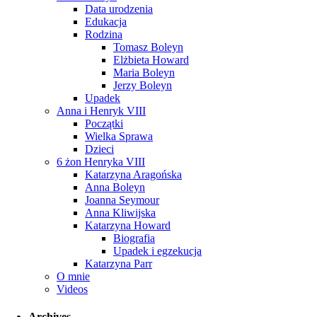
Data urodzenia
Edukacja
Rodzina
Tomasz Boleyn
Elżbieta Howard
Maria Boleyn
Jerzy Boleyn
Upadek
Anna i Henryk VIII
Początki
Wielka Sprawa
Dzieci
6 żon Henryka VIII
Katarzyna Aragońska
Anna Boleyn
Joanna Seymour
Anna Kliwijska
Katarzyna Howard
Biografia
Upadek i egzekucja
Katarzyna Parr
O mnie
Videos
Archives