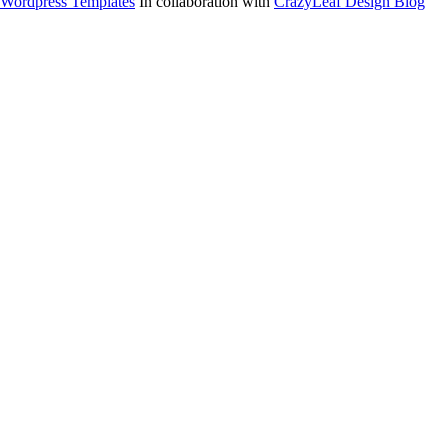
Wordpress Templates
In collaboration with
CrazyLeaf Design Blog