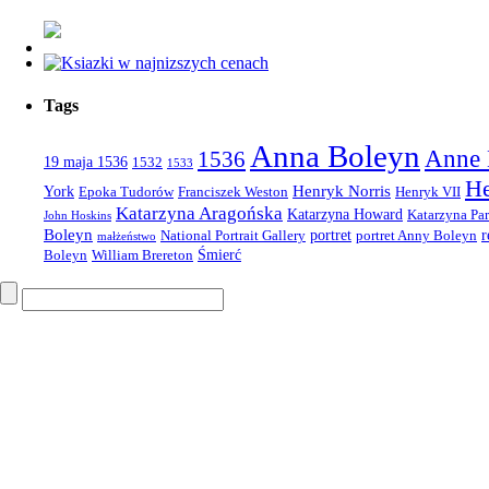
Tags
Anna Boleyn
Anne 
1536
19 maja 1536
1532
1533
He
Henryk Norris
York
Epoka Tudorów
Franciszek Weston
Henryk VII
Katarzyna Aragońska
Katarzyna Howard
Katarzyna Par
John Hoskins
Boleyn
portret
r
National Portrait Gallery
portret Anny Boleyn
małżeństwo
Śmierć
Boleyn
William Brereton