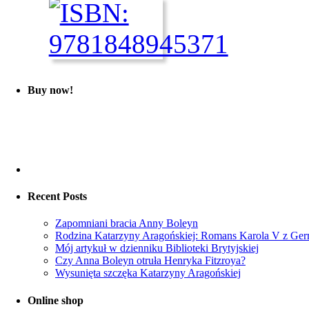
Buy now!
Recent Posts
Zapomniani bracia Anny Boleyn
Rodzina Katarzyny Aragońskiej: Romans Karola V z Ger
Mój artykuł w dzienniku Biblioteki Brytyjskiej
Czy Anna Boleyn otruła Henryka Fitzroya?
Wysunięta szczęka Katarzyny Aragońskiej
Online shop