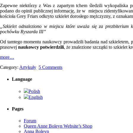
Zapewne niektórzy z Was z zapartym tchem śledzili wykopaliska 
podano do opinii publicznej informację, że w miejscu zidentyfikowa
kościoła Grey Friars odkryto szkielet dorosłego mężczyzny, z oznaka
„Szkielet odnaleziono w miejscu które uważa się za prezbiterium 
pochówku Ryszarda III”
Od tamtego momentu naukowcy prowadzili badania nad szkieletem, próbu
prasowej
naukowcy potwierdzili
, że znalezione szczątki to szkielet k
more…
Category:
Artykuły
5 Comments
Language
Polish
English
Pages
Forum
Queen Anne Boleyn Website’s Shop
Anna Boleyn