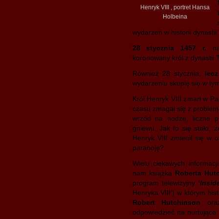
Henryk VIII , portret Hansa
Holbeina
wydarzeń w historii dynastii
28 stycznia 1457 r.
na
koronowany król z dynastii T
Również 28 stycznia,
lec
wydarzeniu skupię się w tym
Król Henryk VIII zmarł w Pa
czasu zmagał się z problema
wrzód na nodze, liczne p
gniewu. Jak to się stało,
Henryk VIII zmienił się w o
paranoję?
Wielu ciekawych informacj
nam książka
Roberta Hut
program telewizyjny
‘Insid
Henryka VIII’) w którym his
Robert Hutchinson
or
odpowiedzieć na nurtujące 