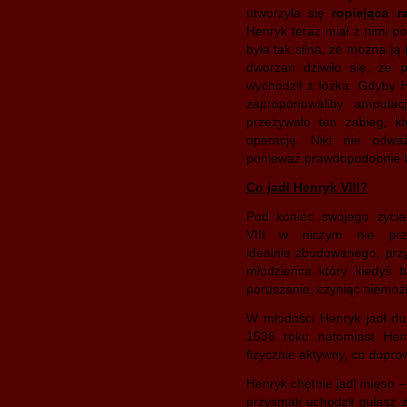
utworzyła się
ropiejąca r
Henryk teraz miał z nimi p
była tak silna, ze można ją 
dworzan dziwiło się, że 
wychodził z łóżka. Gdyby H
zaproponowaliby amputac
przeżywało ten zabieg, kt
operację. Nikt nie odwa
ponieważ prawdopodobnie by
Co jadł Henryk VIII?
Pod koniec swojego życia
VIII w niczym nie prz
idealnie zbudowanego, prz
młodzieńca który kiedyś b
poruszanie, czyniąc niemoż
W młodości Henryk jadł duż
1536 roku natomiast Henr
fizycznie aktywny, co doprow
Henryk chętnie jadł mięso –
przysmak uchodził gulasz z 