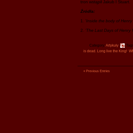
tron wstąpił Jakub I Stuart.
Źródła:
1. ‘
Inside the body of Henry 
2.
‘The Last Days of Henry V
Category:
Artykuły
Tag
is dead. Long live the King!
,
Wh
« Previous Entries