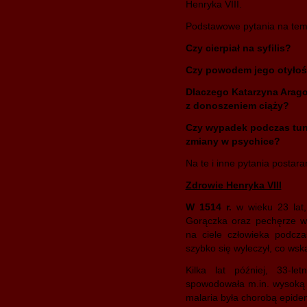
Henryka VIII.
Podstawowe pytania na tema
Czy cierpiał na syfilis?
Czy powodem jego otyłoś
Dlaczego Katarzyna Arago
z donoszeniem ciąży?
Czy wypadek podczas tur
zmiany w psychice?
Na te i inne pytania postar
Zdrowie Henryka VIII
W 1514 r.
w wieku 23 lat,
Gorączka oraz pechęrze wy
na ciele człowieka podcz
szybko się wyleczył, co wska
Kilka lat później, 33-l
spowodowała m.in. wysoką 
malaria była chorobą epide