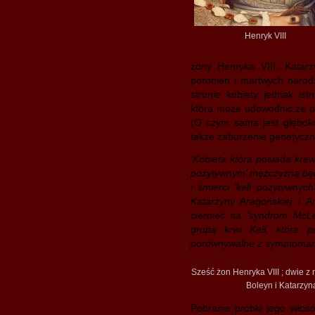
Henryk VIII
żony Henryka VIII, Katar
poronień i martwych narod
stronie kobiety jednak ist
która może udowodnić,że pr
(O czym sama jest głęboko
także zaburzenie genetycz
‘Kobieta która posiada krew
pozytywnym’ mężczyzną będz
i śmierci ‘kell pozytywny
Katarzyny Aragońskiej i 
cierpieć na ‘syndrom McL
grupą krwi Kell, które p
porównywalne z symptomami 
Sześć żon Henryka VIII ; dwie z 
Boleyn i Katarzy
Pobranie próbki jego włos