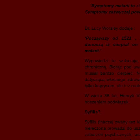
‘Symptomy malarii to z
Symptomy zazwyczaj powra
Dr. Lucy Worsley dodaje :
‘Począwszy od 1521 , r
donoszą iż cierpiał on
malarii.’
Wypowiedzi te wskazują,
chroniczną. Biorąc pod uwa
musiał bardzo cierpieć. 
dotyczącą własnego zdrow
tylko kaprysem, ale też real
W wieku 36 lat, Henryk VI
noszeniem podwiązek.
Syfilis?
Syfilis (inaczej zwany też 
nieleczona prowadzi do us
zaburzeń psychicznych, us