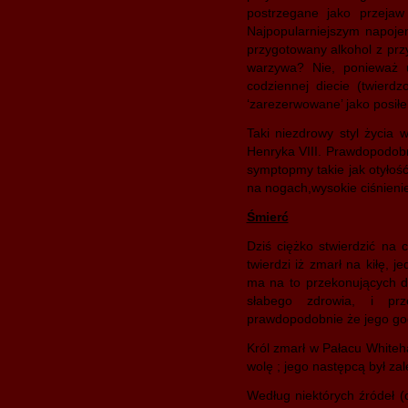
postrzegane jako przejaw
Najpopularniejszym napoje
przygotowany alkohol z prz
warzywa? Nie, ponieważ 
codziennej diecie (twierd
‘zarezerwowane’ jako posiłe
Taki niezdrowy styl życia 
Henryka VIII. Prawdopodobn
symptopmy takie jak otyłoś
na nogach,wysokie ciśnienie
Śmierć
Dziś ciężko stwierdzić na 
twierdzi iż zmarł na kiłę, 
ma na to przekonujących d
słabego zdrowia, i pr
prawdopodobnie że jego god
Król zmarł w Pałacu Whiteh
wolę ; jego następcą był za
Według niektórych źródeł (