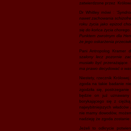
zatwierdzone przez Królową 
Dr Whitley mówi :
‘Syndr
nawet zachowania schizofre
roku życia jako epizod cho
się do końca życia chorego.
Punktem zwrotnym dla Henry
że jego oskarżenia przeciwk
Pani Antropolog Kramer d
szalony lecz pozornie zac
musiało być przerażające.
ma prawo decydować o waszy
Niestety, rzecznik Królow
zgoda na takie badanie nie
zgodziła się, postrzegani
będzie on już uznawany 
borykającego się z ciężk
najwybitniejszych władców
nie mamy dowodów, możemy 
nadzieję że zgoda zostanie 
Jeżeli to odkrycie potwie