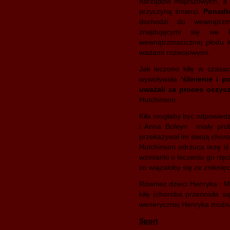
narządów miąższowych, a 
przyczyną śmierci.
Ponadt
dochodzi do wewnątrzm
znajdującymi się we 
wewnątrzmacicznej płodu 
wadami rozwojowymi.
Jak leczono kiłę w czas
wywoływała
‘ślinienie i 
uważali za proces oczys
Hutchinson.
Kiła mogłaby być odpowiedz
i Anna Boleyn miały pro
przekazywał im swoją chorob
Hutchinson odrzuca tezę iż 
wzmianki o leczeniu go rtęc
co wiązałoby się ze zniknięc
Również dzieci Henryka : Ma
kiłę (choroba przenosiła s
wenerycznej Henryka można
Sport