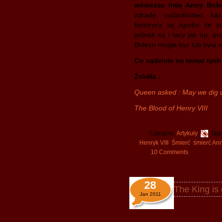
wówczas imię Anny Bole
zdradę, cudzołóstwo, ka
historycy są zgodni że za
jednak są i tacy jak np. p
Boleyn mogła być lub była w
Co sądzicie na temat tych
Źródła :
Queen asked : May we dig u
The Blood of Henry VIII
Category:
Artykuły
Tag
Henryk VIII
,
Śmierć
,
śmierć An
10 Comments
28
The King is 
Jan 2011