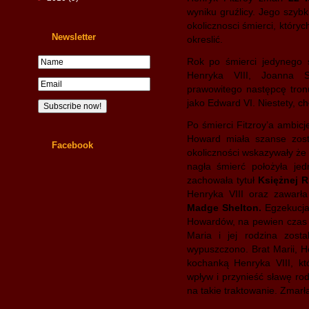
wyniku gruźlicy. Jego szy
okolicznosci śmierci, któryc
Newsletter
okreslić.
Rok po śmierci jedynego s
Henryka VIII, Joanna S
prawowitego następcę tronu
jako Edward VI. Niestety, ch
Po śmierci Fitzroy’a ambic
Howard miała szanse zost
Facebook
okoliczności wskazywały że 
nagła śmierć położyła je
zachowała tytuł
Księżnej 
Henryka VIII oraz zawarła
Madge Shelton.
Egzekucja
Howardów, na pewien czas 
Maria i jej rodzina zost
wypuszczono. Brat Marii, He
kochanką Henryka VIII, kt
wpływ i przynieść sławę rod
na takie traktowanie. Zmarł