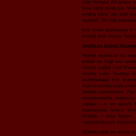
ciało Henryka VIII leżące w
krew, ktorą zlizały psy. Mi
według której
‘psy lizać bę
dopuścił
’. Jak było naprawdę
Król został pochowany w
trzeciej żony, Joanny Seymo
Anglia po śmierci Henryka 
Henryk wyznaczył na swoje
jednak nie mógł sam spraw
imieniu rządził Lord Prote
zmarłej matki. Niestety, 
pozostawiając tron Joanni
Joanna została ścięta przez 
władała samodzielnie. Pięć 
niezadowolenie, zwłaszcza
zabijani – w ten sposób 
bezpotomnej śmierci Marii
Henryka i Anny Boleyn. E
najwybitniejszych monarchów
Elżbieta nigdy nie wyszła za