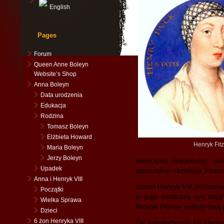
English
Pages
Forum
Queen Anne Boleyn
Website’s Shop
Anna Boleyn
Data urodzenia
Edukacja
Rodzina
Tomasz Boleyn
Elżbieta Howard
Henryk Fitz
Maria Boleyn
Jerzy Boleyn
Katarzyną Aragońską, uz
Upadek
zaszczytne nazwisko ‘Fiztroy
Anna i Henryk VIII
Zanim Henryk VIII postanowi
Początki
to jego nieślubny syn objął
Wielka Sprawa
Henryk Fitzroy poślubi swą 
Dzieci
6 żon Henryka VIII
Od najmłodszych lat Henryk