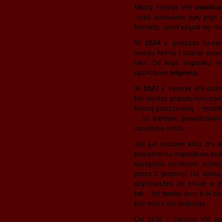
Młody Henryk VIII
uwiebia
oraz polowania były jego 
Niestety, sport wiązał się r
W
1524 r.
podczas turniej
swego hełmu i doznał pow
oko! Od tego wypadku Hen
uporczywe
migreny.
W
1527 r
. Henryk VIII doz
był bardzo popularnym spor
kością piszczelową – możl
– co bardziej prawdopdobn
zapalenie kości.
Jak już pisałam kilka dni 
poważnemu wypadkowi podcz
szczęścia ponieważ przeżył
przez 2 godziny! Do dzisia
doprowadzić do zmian w ps
tak – od tamtej pory król c
być może też depresję.
Od 1536 r. Henryk VIII 