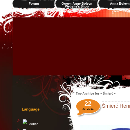
Forum
Queen Anne Boleyn
Anna Boleyn
Website’s Shop
Videos
Tag-Archive for » Śmierć «
22
Śmierć Henr
Language
Jul 2011
Polish