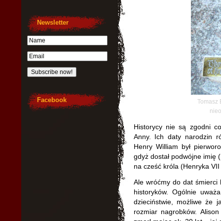
Newsletter
Facebook
Tomasz 
nie
Historycy nie są zgodni c
Anny. Ich daty narodzin 
Henry William był pierwo
gdyż dostał podwójne imię 
na cześć króla (Henryka VII 
Ale wróćmy do dat śmierci
historyków. Ogólnie uważa
dzieciństwie, możliwe że 
rozmiar nagrobków. Aliso