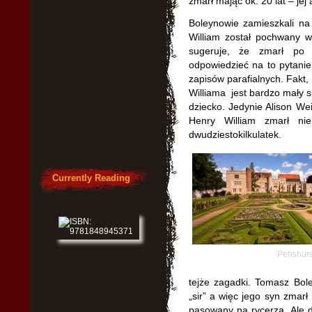
zmarł mając ok. 20 lat – je
Boleynowie zamieszkali n
William został pochwany w
sugeruje, że zmarł po
odpowiedzieć na to pytani
zapisów parafialnych. Fakt
Williama jest bardzo mały su
dziecko. Jedynie Alison Wei
Henry William zmarł nie
dwudziestokilkulatek.
Currently Reading
Penshurs
tejże zagadki. Tomasz Bol
„sir” a więc jego syn zmar
pasowany na rycerza. Ale 