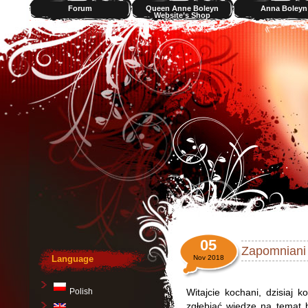
Forum
Queen Anne Boleyn
Anna Boleyn
Website’s Shop
Videos
05
Zapomniani 
Language
Nov 2018
Polish
Witajcie kochani, dzisiaj
zgłębiać wiedzę na temat b