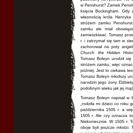
w Penshurst? Zamek Penshur
księcia Buckingham. Gdy z
własnością króla Henryka
stróżem zamku Penshurst.
zamku ale miał obowiąz
zamieszkiwać. Tomasz prow
r. i zatrzymał się tam w si
zachorował na poty angie
Church: the Hidden Histo
Tomasz Boleyn urodził się 
stróżem zamku, więc oznacza
później. Jest to ciekawa te
Tomasz Boleyn młodszy urod
narodzin jego żony Elżbiety
podobnym wieku jak jej mąż
Tomasz Boleyn napisał w l
„rodziła mi dzieci co roku 
października 1505 r. a więc
1505 r. Ale czy oznacza to
Niekoniecznie. W 1505 r. To
oboje byli jeszcze młodzi