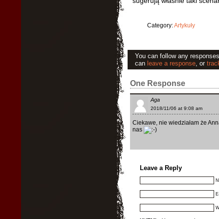
sugerują właśnie taki scenar
Category:
Artykuły
You can follow any responses 
can
leave a response
, or
trac
One Response
Aga
2018/11/06 at 9:08 am
Ciekawe, nie wiedziałam że Anna
nas
Leave a Reply
N
E
W