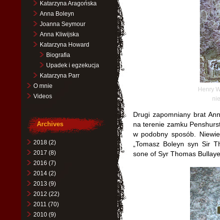
Katarzyna Aragońska
Anna Boleyn
Joanna Seymour
Anna Kliwijska
Katarzyna Howard
Biografia
Upadek i egzekucja
Katarzyna Parr
O mnie
Henry W
Videos
ni
Drugi zapomniany brat Ann
Archives
na terenie zamku Penshurst
w podobny sposób. Niewiel
2018
(2)
„Tomasz Boleyn syn Sir T
2017
(8)
sone of Syr Thomas Bullaye
2016
(7)
2014
(2)
2013
(9)
2012
(22)
2011
(70)
2010
(9)