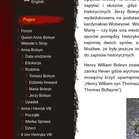
English
zapytać i słusznie, gdyż
historycznych. Jerzy Boley
wydedukowana na podstawie
Pages
kardynałowi Wolseyowi. Wia
Marię – czy była ona młod
Forum
sporów pomiędzy historyka
Queen Anne Boleyn
najmniej dwóch synów, a 
Website’s Shop
Możliwe, że były jeszcze inn
Anna Boleyn
do zapisów historycznych.
Data urodzenia
Edukacja
Henry William Boleyn zosta
Rodzina
zamku Hever gdzie wychowali
Tomasz Boleyn
mosiężny krzyż upamiętnia
Elżbieta Howard
„Henry William syn Thomasz
Maria Boleyn
Thomas Bullayne”).
Jerzy Boleyn
Upadek
Anna i Henryk VIII
Początki
Wielka Sprawa
Dzieci
6 żon Henryka VIII