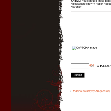
XHTML:
You can use these tags: <
<blockquote cite=""> <cite> <code
<strong>
CAPTCHA Code
«
Rodzina Katarzyny Aragońskiej