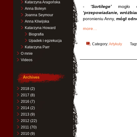
Katarzyna Aragońska
-
‘Sortilege’
mogło o
Anna Boleyn
‘przepowiadanie, wróżbia
Joanna Seymour
poronieniu Anny,
mógł odno
Anna Kliwijska
Katarzyna Howard
more…
Biografia
Upadek i egzekucja
Category:
Artykuły
Tag
Katarzyna Parr
O mnie
Videos
Archives
2018
(2)
2017
(8)
2016
(7)
2014
(2)
2013
(9)
2012
(22)
2011
(70)
2010
(9)