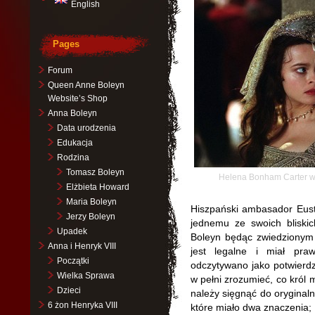
English
Pages
Forum
Queen Anne Boleyn
Website’s Shop
Anna Boleyn
Data urodzenia
Edukacja
Rodzina
Tomasz Boleyn
Helena Bonham Carter w 
Elżbieta Howard
Maria Boleyn
Hiszpański ambasador Eust
Jerzy Boleyn
jednemu ze swoich bliskic
Upadek
Boleyn będąc zwiedzionym 
Anna i Henryk VIII
jest legalne i miał pra
Początki
odczytywano jako potwierdz
Wielka Sprawa
w pełni zrozumieć, co król 
Dzieci
należy sięgnąć do oryginal
6 żon Henryka VIII
które miało dwa znaczenia;