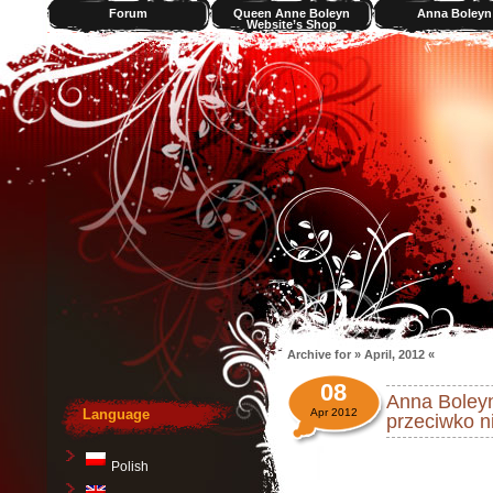
Forum
Queen Anne Boleyn
Anna Boleyn
Website’s Shop
Videos
Archive for » April, 2012 «
08
Anna Boleyn
Language
Apr 2012
przeciwko ni
Polish