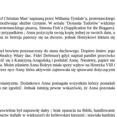
f Christian Man’ napisaną przez Williama Tyndale’a, protestanckiego
umożlwiając służbie czytanie. W serialu ‘Dynastia Tudorów’ widzimy
testanckiego pisarza, Simona Fish’a (Supplication for the Beggars).
ie przypadkiem ; Anna pożyczyła swoją kopię jednej ze swoich dam, a
u że herezja panoszy się na dworze, jednak Henrykowi lektura się
był bowiem przeznaczony do stanu duchowego. Dopiero śmierc jego
Obrańcy Wiary (łac. Fidei Defensor) gdyż napisał pamflet przeciwko
ć się z Katarzyną Aragońską i poślubić Annę. Niestetey, papież nie
stwa. Moim zdaniem Anna Boleyn miała spory wpływ na Henryka VIII i
przez ręce Anny która aktywnie zajmowała się sprawami dotyczącymi
testantyzmu. Dodatkowo Anna pomagała wszystkim którzy posiadali
tym nie zgodzić. Jednak istnieją pewne wskazówki, że Anna pozostała
owieństa był naprawdę słaby ; brak oparacia na Biblii, handlowanie
ctw trafiały w większosći do królewskiej kieszeni ; stawiała bardziej