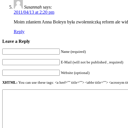
Susannah
says:
2011/04/13 at 2:20 pm
Moim zdaniem Anna Boleyn była zwolenniczką reform ale widać
Reply
Leave a Reply
Name (required)
E-Mail (will not be published , required)
Website (optional)
XHTML:
You can use these tags: <a href="" title=""> <abbr title=""> <acronym 