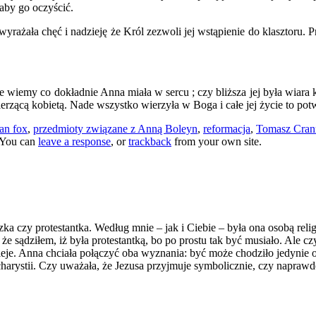
aby go oczyścić.
żała chęć i nadzieję że Król zezwoli jej wstąpienie do klasztoru. Prz
e wiemy co dokładnie Anna miała w sercu ; czy bliższa jej była wiara k
erzącą kobietą. Nade wszystko wierzyła w Boga i całe jej życie to pot
jan fox
,
przedmioty związane z Anną Boleyn
,
reformacja
,
Tomasz Cran
 You can
leave a response
, or
trackback
from your own site.
ka czy protestantka. Według mnie – jak i Ciebie – była ona osobą relig
 że sądziłem, iż była protestantką, bo po prostu tak być musiało. Ale
dzieje. Anna chciała połączyć oba wyznania: być może chodziło jedynie
Eucharystii. Czy uważała, że Jezusa przyjmuje symbolicznie, czy nap