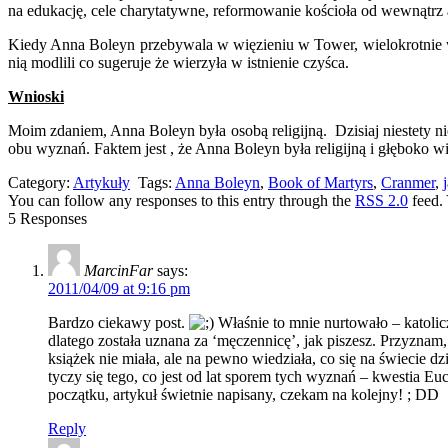
na edukację, cele charytatywne, reformowanie kościoła od wewnątrz 
Kiedy Anna Boleyn przebywala w więzieniu w Tower, wielokrotnie wyra
nią modlili co sugeruje że wierzyła w istnienie czyśca.
Wnioski
Moim zdaniem, Anna Boleyn była osobą religijną. Dzisiaj niestety ni
obu wyznań. Faktem jest , że Anna Boleyn była religijną i głęboko wi
Category:
Artykuły
Tags:
Anna Boleyn
,
Book of Martyrs
,
Cranmer
,
You can follow any responses to this entry through the
RSS 2.0
feed.
5 Responses
MarcinFar
says:
2011/04/09 at 9:16 pm
Bardzo ciekawy post.
Właśnie to mnie nurtowało – katolicz
dlatego została uznana za ‘męczennicę’, jak piszesz. Przyznam,
książek nie miała, ale na pewno wiedziała, co się na świecie 
tyczy się tego, co jest od lat sporem tych wyznań – kwestia 
początku, artykuł świetnie napisany, czekam na kolejny! ; DD
Reply