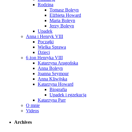
Rodzina
Tomasz Boleyn
Elżbieta Howard
Maria Boleyn
Jerzy Boleyn
Upadek
Anna i Henryk VIII
Początki
Wielka Sprawa
Dzieci
6 żon Henryka VIII
Katarzyna Aragońska
Anna Boleyn
Joanna Seymour
Anna Kliwijska
Katarzyna Howard
Biografia
Upadek i egzekucja
Katarzyna Parr
O mnie
Videos
Archives