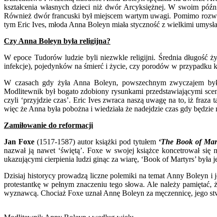
kształcenia własnych dzieci niż dwór Arcyksiężnej. W swoim późn
Również dwór francuski był miejscem wartym uwagi. Pomimo rozwiąz
tym Eric Ives, młoda Anna Boleyn miała styczność z wielkimi umysła
Czy Anna Boleyn była religijna?
W epoce Tudorów ludzie byli niezwkle religijni. Średnia długość ży
infekcje), pojedynków na śmierć i życie, czy porodów w przypadku ko
W czasach gdy żyła Anna Boleyn, powszechnym zwyczajem było po
Modlitewnik był bogato zdobiony rysunkami przedstawiającymi sceny
czyli ‘przyjdzie czas’. Eric Ives zwraca naszą uwagę na to, iż fraz
więc że Anna była pobożna i wiedziała że nadejdzie czas gdy będzie
Zamiłowanie do reformacji
Jan Foxe
(1517-1587) autor książki pod tytułem
‘The Book of Mar
nazwał ją nawet ‘świętą’. Foxe w swojej książce koncetrował się
ukazującymi cierpienia ludzi ginąc za wiarę, ‘Book of Martyrs’ była 
Dzisiaj historycy prowadzą liczne polemiki na temat Anny Boleyn i 
protestantkę w pełnym znaczeniu tego słowa. Ale należy pamiętać, ż
wyznawcą. Chociaż Foxe uznał Annę Boleyn za męczennicę, jego stw