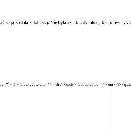
 ze pozostała katoliczką. Nie była aż tak radykalna jak Cromwell… C
title=""> <b> <blockquote cite=""> <cite> <code> <del datetime=""> <em> <i> <q ci