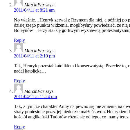
MarcinFar
says:
2011/04/11 at 8:21 am
No właśnie…Henryk zerwał z Rzymem dla niej, a później po pro
dzisiejszego punktu widzenia, moglibyśmy powiedzieć, że nią n
Boleynów – Jerzy stał się gorliwym wyznawcą protestantyzmu, 
Reply
MarcinFar
says:
2011/04/11 at 2:10 pm
Tak, Henryk pozostał katolikiem i konserwatystą. Przecież to
nadal katolicka…
Reply
MarcinFar
says:
2011/04/11 at 11:24 pm
Tak, z tym, że charakter Anny na pewno się nie zmienił: na dwo
straty poniesione przez jej niedoszłe małżeństwo z Henrykiem 
kościół anglikański Tudorów różnił się od tego, co mamy teraz i
Reply