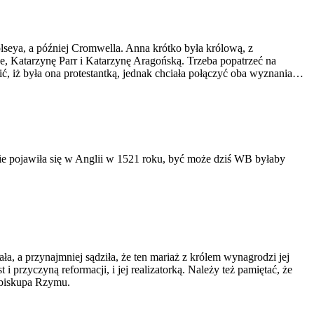
lseya, a później Cromwella. Anna krótko była królową, z
ne, Katarzynę Parr i Katarzynę Aragońską. Trzeba popatrzeć na
ć, iż była ona protestantką, jednak chciała połączyć oba wyznania…
nie pojawiła się w Anglii w 1521 roku, być może dziś WB byłaby
ła, a przynajmniej sądziła, że ten mariaż z królem wynagrodzi jej
przyczyną reformacji, i jej realizatorką. Należy też pamiętać, że
e biskupa Rzymu.