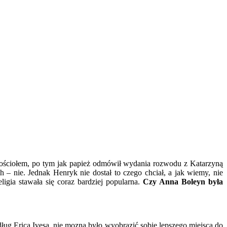
Kościołem, po tym jak papież odmówił wydania rozwodu z Katarzyną
 nie. Jednak Henryk nie dostał to czego chciał, a jak wiemy, nie
igia stawała się coraz bardziej popularna.
Czy Anna Boleyn była
ug Erica Ivesa nie mozna było wyobrazić sobie lepszego miejsca do