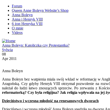
Forum
Queen Anne Boleyn Website’s Shop
Anna Boleyn
Anna i Henryk VIII
6 żon Henryka VIII
O mnie
Videos
Anna Boleyn: Katoliczka czy Protestantka?
Sylwia
08
Apr 2011
Anna Boleyn
Anna Boleyn bez watpienia miala swój wklad w reformację w Angli
Aragońską. Czy gdyby Henryk VIII otrzymał pozwolenie na rozwód 
należał do ludzi łatwo znoszących sprzeciw. Po zerwaniu z Kościo
reformatorką?
Czy była religijna?
Jak religia wpływała na jej ż
Dzieciństwo i wczesna młodość na renesanowych dworach
Dzieciństwo i wczesną młodość Anna Boleyn spędziła na dworze Arc