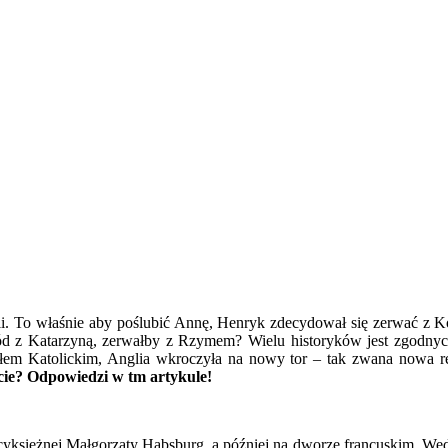
i. To właśnie aby poślubić Annę, Henryk zdecydował się zerwać z 
z Katarzyną, zerwałby z Rzymem? Wielu historyków jest zgodnych –
łem Katolickim, Anglia wkroczyła na nowy tor – tak zwana nowa rel
ycie? Odpowiedzi w tm artykule!
yksiężnej Małgorzaty Habsburg, a później na dworze francuskim. Wedł