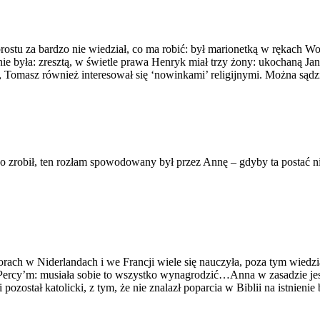
stu za bardzo nie wiedział, co ma robić: był marionetką w rękach Wo
ie była: zresztą, w świetle prawa Henryk miał trzy żony: ukochaną Ja
Tomasz również interesował się ‘nowinkami’ religijnymi. Można sądzi
, co zrobił, ten rozłam spowodowany był przez Annę – gdyby ta postać 
rach w Niderlandach i we Francji wiele się nauczyła, poza tym wiedzia
Percy’m: musiała sobie to wszystko wynagrodzić…Anna w zasadzie jest i 
 pozostał katolicki, z tym, że nie znalazł poparcia w Biblii na istnieni