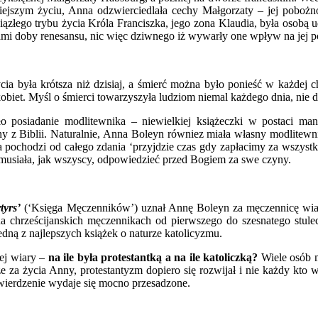
iejszym życiu, Anna odzwierciedlała cechy Małgorzaty – jej pobożno
łego trybu życia Króla Franciszka, jego zona Klaudia, była osobą u
mi doby renesansu, nic więc dziwnego iż wywarły one wpływ na jej pó
cia była krótsza niż dzisiaj, a śmierć można było ponieść w każdej 
biet. Myśl o śmierci towarzyszyła ludziom niemal każdego dnia, nie dz
siadanie modlitewnika – niewielkiej książeczki w postaci manuskr
 z Biblii. Naturalnie, Anna Boleyn równiez miała własny modlitewni
a ta pochodzi od całego zdania ‘przyjdzie czas gdy zapłacimy za wszys
 musiała, jak wszyscy, odpowiedzieć przed Bogiem za swe czyny.
tyrs’
(‘Księga Męczenników’) uznał Annę Boleyn za męczennicę wiary 
 na chrześcijanskich męczennikach od pierwszego do szesnatego stul
jedną z najlepszych książek o naturze katolicyzmu.
jej wiary –
na ile była protestantką a na ile katoliczką?
Wiele osób m
e za życia Anny, protestantyzm dopiero się rozwijał i nie każdy kto w
ierdzenie wydaje się mocno przesadzone.