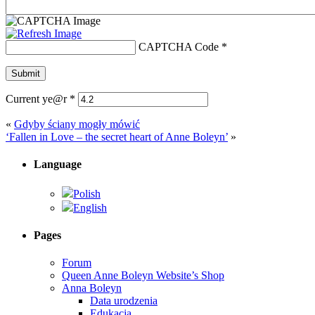
CAPTCHA Code
*
Current ye@r
*
«
Gdyby ściany mogły mówić
‘Fallen in Love – the secret heart of Anne Boleyn’
»
Language
Polish
English
Pages
Forum
Queen Anne Boleyn Website’s Shop
Anna Boleyn
Data urodzenia
Edukacja