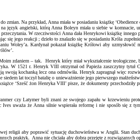
do zmian. Na przykład, Anna miała w posiadaniu książkę ‘Obedience o
ej na język angielski, którą Anna Boleyn miała u siebie w komnacie, 
rzeczytania. W rzecziwstości Anna dała Henrykowi książkę innego pro
 się jego reakcji ; dzieło to znalazło się w posiadaniu Króla zupełn
daniu Woley’a. Kardynał pokazał książkę Królowi aby uzmysłowić m
rólów’.
Moim zdaniem – tak. Henryk który miał wykształcenie teologiczne, 
nryka. W 1521 r. Henryk VIII otrzymał od Papieża zaszczytny tytuł 
ją swoją kochanką lecz ona odmówiła. Henryk zapragnął więc rozwieś
e siedem lat toczył batalię o unieważnienie jego pierwszego małżeń
książce ‘Sześć żon Henryka VIII’ pisze, że dokumenty przechodziły 
ranmer czy Latymer byli znani ze swojego zapału w krzewieniu pro
Eric Ives uważa że Anna silnie wspierała reformę i nie sposób się z 
ej religii aby poprawić sytuację duchowieństwa w Anglii. Stan duch
nnych praktyk. Anna nie chciała aby dobra przejęte z rozwiązanych opa