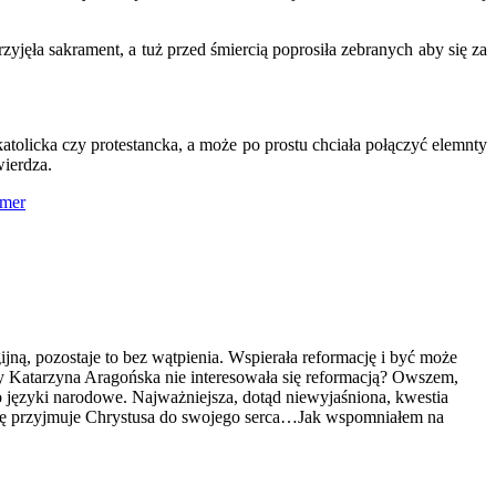
yjęła sakrament, a tuż przed śmiercią poprosiła zebranych aby się za
atolicka czy protestancka, a może po prostu chciała połączyć elemnty
wierdza.
mer
ijną, pozostaje to bez wątpienia. Wspierała reformację i być może
 czy Katarzyna Aragońska nie interesowała się reformacją? Owszem,
 o języki narodowe. Najważniejsza, dotąd niewyjaśniona, kwestia
rawdę przyjmuje Chrystusa do swojego serca…Jak wspomniałem na