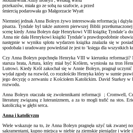
Modlitewnik Anny Boleyn ; według wielu
przekazów, miała go ze sobą na szafocie, a przed
śmiercią podarowała go Małgorzacie Wyatt
Niemniej jednak Anna Boleyn żywo interesowała reformacją i dążyła 
pisarza. Tyndale byl także autorem pierwszej Biblii przetłumaczon
scenę kiedy Anna Boleyn daje Henrykowi VIII książkę Tyndale’a do p
Anna nie dała Henrykowi książki Tyndale’a prawdopodobnie obawiając
następnie w wyniku splotu wydarzen książka znalazła się w posia
spodobała i uradowany powiedział że jest to ‘księga dla wszystkich k
Czy Anna Boleyn popchnęła Henryka VIII w kierunku reformacji? 
starsza brata, Artura, który miał być Królem, wyniosła na tron He
Lutrowi. Kiedy Król zakochał się w Annie Boleyn, pragnął uczynić 
wydał zgody na rozwód, co rozzłościło Henryka który w sumie prawi
jego decyzję o zerwaniu z Kościołem Katolickim. David Starkey w 
rozwodu.
Anna Boleyn otaczała się zwolennikami reformacji ; Cromwell, C
literaturę związaną z luteranizmem, a za to mogli trafić na stos. 
katoliczką w głębi serca.
Anna i katolicyzm
Wiele wskazuje na to, że Anna Boleyn pragnęła użyć tak zwanej now
sakramentami, kupno miejsca w niebie za ziemskie pieniądze i wiele i