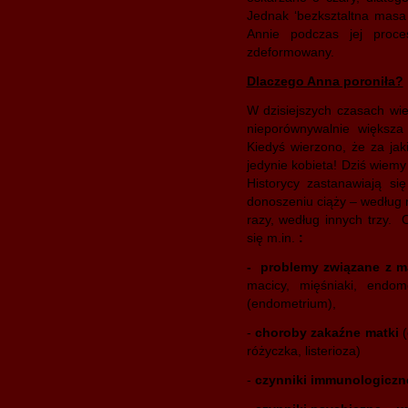
Jednak ‘bezksztaltna masa 
Annie podczas jej proce
zdeformowany.
Dlaczego Anna poroniła?
W dzisiejszych czasach wie
nieporównywalnie większa
Kiedyś wierzono, że za ja
jedynie kobieta! Dziś wiemy
Historycy zastanawiają si
donoszeniu ciąży – według n
razy, według innych trzy.
się m.in.
:
- problemy związane z m
macicy, mięśniaki, endom
(endometrium),
-
choroby zakaźne matki
(
różyczka, listerioza)
-
czynniki immunologiczn