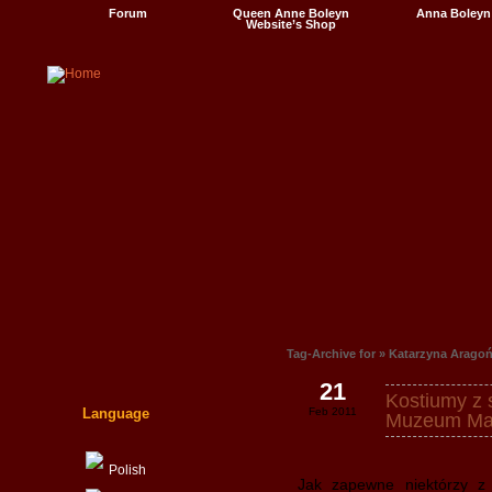
Forum
Queen Anne Boleyn
Anna Boleyn
Website’s Shop
Videos
Tag-Archive for » Katarzyna Aragoń
21
Kostiumy z 
Language
Feb 2011
Muzeum Ma
Polish
Jak zapewne niektórzy