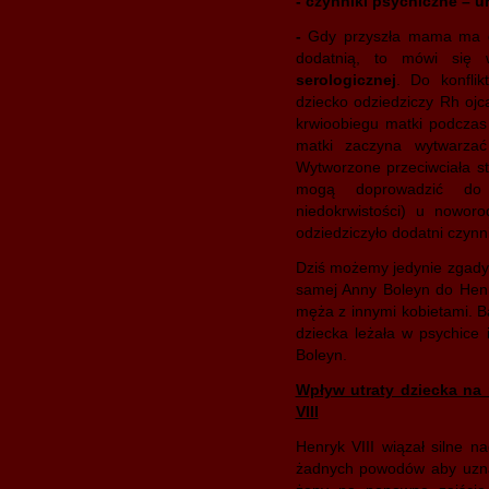
- czynniki psychiczne – u
-
Gdy przyszła mama ma g
dodatnią, to mówi się 
serologicznej
. Do konfli
dziecko odziedziczy Rh ojca
krwioobiegu matki podczas
matki zaczyna wytwarzać
Wytworzone przeciwciała sta
mogą doprowadzić do t
niedokrwistości) u nowor
odziedziczyło dodatni czynn
Dziś możemy jedynie zgadyw
samej Anny Boleyn do Henry
męża z innymi kobietami. Ba
dziecka leżała w psychice 
Boleyn.
Wpływ utraty dziecka na
VIII
Henryk VIII wiązał silne n
żadnych powodów aby uznać