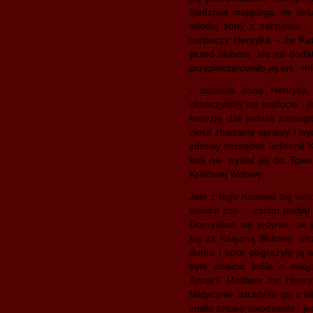
śledztwa mającego ne ce
młodej żony z zarzutów : 
rozpaczy Henryka – że Kata
przed ślubem, ale na dodate
przypieczętowało jej los : m
- ostatnia żona Henryka
skończyłaby na szafocie : j
herezję. Jak jednak zareago
zlecił zbadanie sprawy i wy
zdrowy rozsądek uchronił K
król nie wysłal jej do Towe
Królowej Wdowy.
Jaki z tego nasuwa się wni
swoich żon : zanim podjął 
Domyślam się jedynie, że 
się za Księżną Wdowę, otrz
duma i upór pogrążyły ją 
było obwinić króla o swo
Annie? Możliwe że Henry
faktycznie zdradziła go z 
znała sztukę uwodzenia : je