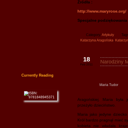
Źródła :
http://www.maryrose.org/
Specjalne podziękowania 
Category:
Artykuły
Tag
Katarzyna Aragońska
,
Katarzy
18
Narodziny M
Feb 2011
Currently Reading
Maria Tudor
Aragońskiej. Maria była 
przeżyło dzieciństwo.
Maria jako jedyne dziecko
Król bardzo pragnął mieć sy
kobieta nie władała kra