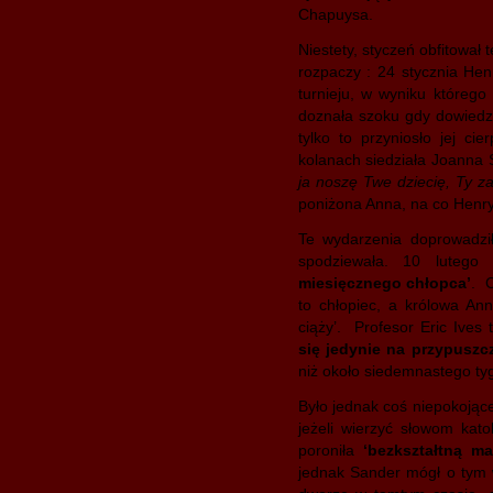
Chapuysa.
Niestety, styczeń obfitował
rozpaczy : 24 stycznia Hen
turnieju, w wyniku którego
doznała szoku gdy dowiedz
tylko to przyniosło jej ci
kolanach siedziała Joanna 
ja noszę Twe dziecię, Ty z
poniżona Anna, na co Henry
Te wydarzenia doprowadził
spodziewała. 10 lutego
miesięcznego chłopca’
. C
to chłopiec, a królowa Ann
ciąży’. Profesor Eric Ives 
się jedynie na przypuszc
niż około siedemnastego ty
Było jednak coś niepokojące
jeżeli wierzyć słowom kat
poroniła
‘bezkształtną ma
jednak Sander mógł o tym w