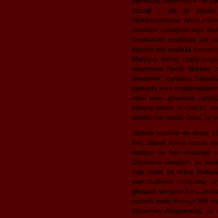
pierwszej żonie która nie b
zaczął – jak to zwykl
niezadowoleniu. Anna nato
narodzin upragnionego maleń
Doskonale wiedziała jak w
kobieta nie rządziła samod
Matylda, której rządy pog
wspomina David Starkey ‘
tematem’ : dynastia Tudorów
położyła kres trzydziestole
niósł więc poważne ryzyko
kolejny stanie w obliczu woj
dopóki nie urodzi syna, jej 
Jednak jeszcze do około 18 
Król dawał Annie liczne d
nadziei że ten wreszcie 
Osobiście uważam, że kiedy
cały świat że Anna Boleyn
ewentualnych natepców, czyl
głowach wrogów Anny zrodzi
oczach wielu Henryk VIII n
Katarzyny Aragonskiej, co 