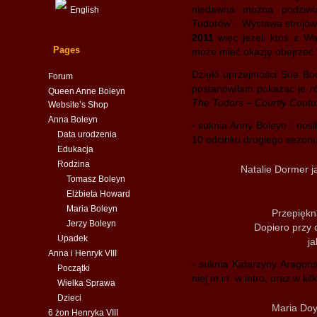
niedawna można podziwia
English
Tudorów’. Wystawa strojów
2011
więc jeżeli ktoś z W
Pages
może mieć okazję obejrzeć t
Dzięki uprzejmości Sue Boo
Forum
postanowiłam pokazac je r
Queen Anne Boleyn
The Tudors – Courtly Coutur
Website’s Shop
Anna Boleyn
- suknia Anny Boleyn : nosi
Data urodzenia
10 odcinku drugiego sezonu 
Edukacja
Rodzina
Natalie Dormer j
Tomasz Boleyn
Elżbieta Howard
Maria Boleyn
Przepiękn
Jerzy Boleyn
Dopiero przy 
Upadek
ja
Anna i Henryk VIII
- suknia Katarzyny Aragońs
Początki
niej m.in. w intro, oraz w k
Wielka Sprawa
Dzieci
Maria Doy
6 żon Henryka VIII