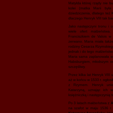
Matylda której rządy nie bu
kolei (matka Marii była
dziedziczenia, dlatego też 
dlaczego Henryk VIII tak ba
Jako następczyni tronu i 
wiele ofert małżeństwa.
Franciszkiem de Valois w 
zerwano. Maria miała takż
rodziny Cesarza Rzymskiego i
jednak i do tego małżeństwa
Maria sama zaplanowała sw
Habsburgiem, młodszym od 
szczęśliwy.
Przez kilka lat Henryk VIII
aż w końcu w 1533 r. ogłosił
z Rzymem. Henryk uniew
Katarzyną, uznając ich 
księżniczką i następczynią t
Po 3 latach małżeństwa z
A
na szafot w maju 1536 