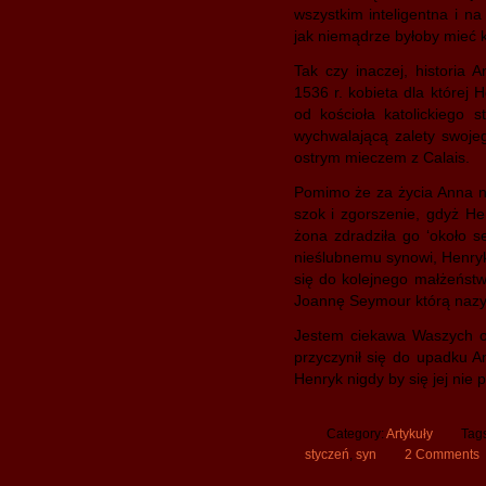
wszystkim inteligentna i 
jak niemądrze byłoby mieć
Tak czy inaczej, historia 
1536 r. kobieta dla której 
od kościoła katolickiego 
wychwalającą zalety swojeg
ostrym mieczem z Calais.
Pomimo że za życia Anna ni
szok i zgorszenie, gdyż He
żona zdradziła go ‘około 
nieślubnemu synowi, Henryk
się do kolejnego małżeństw
Joannę Seymour którą nazy
Jestem ciekawa Waszych op
przyczynił się do upadku 
Henryk nigdy by się jej nie 
Category:
Artykuły
Tag
styczeń
,
syn
2 Comments