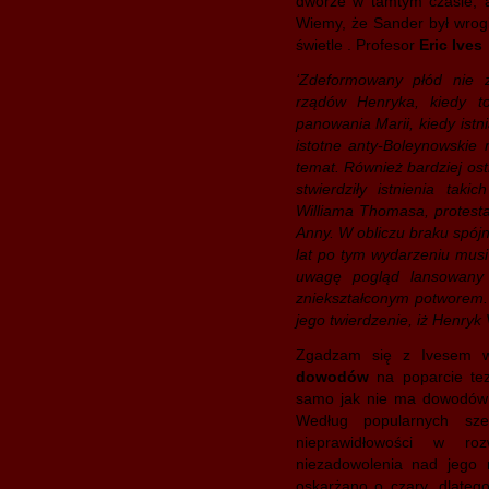
dworze w tamtym czasie, a 
Wiemy, że Sander był wrogi
świetle . Profesor
Eric Ives
‘Zdeformowany płód nie 
rządów Henryka, kiedy t
panowania Marii, kiedy istn
istotne anty-Boleynowskie 
temat. Również bardziej ostr
stwierdziły istnienia tak
Williama Thomasa, protest
Anny. W obliczu braku spójn
lat po tym wydarzeniu mus
uwagę pogląd lansowany
zniekształconym potworem.
jego twierdzenie, iż Henryk 
Zgadzam się z Ivesem 
dowodów
na poparcie te
samo jak nie ma dowodów ż
Według popularnych szes
nieprawidłowości w r
niezadowolenia nad jego
oskarżano o czary, dlatego