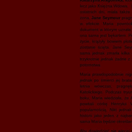
Katarzyna Aragońska,
któr
lecz jako Księżna Wdowa. M
ostatnich dni, miała także
żona,
Jane Seymour
pragn
w efekcie Maria powróci
dokument w którym uznała 
ona sama jest bękartem. P
życie, krążyły bowiem plotk
zostanie ścięta. Jane Sey
sama jednak zmarła kilka 
trzykrotnie jednak żadne z
potomstwa.
Maria prawdopodobnie nigd
jednak po śmierci jej brat
letnia wówczas, pragnę
Katolickiego. Podczas try
boku, Maria wiedziała, że A
powitali córkę Henryka 
popularnością. Nikt jednak
historii jako jeden z najba
sama Maria będzie określa
Aby dowiedzieć się więcej 