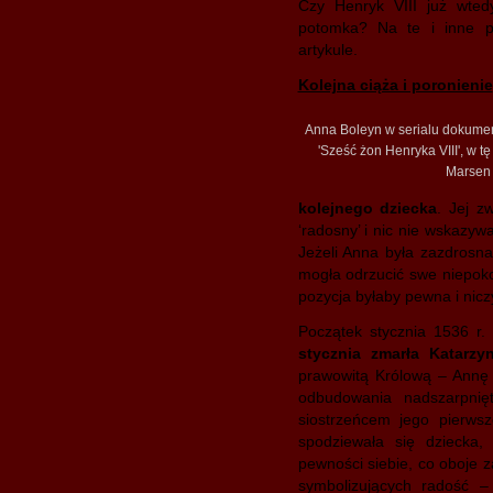
Czy Henryk VIII już wte
potomka? Na te i inne p
artykule.
Kolejna ciąża i poronienie
Anna Boleyn w serialu dokume
'Sześć żon Henryka VIII', w tę 
Marsen
kolejnego dziecka
. Jej z
‘radosny’ i nic nie wskazyw
Jeżeli Anna była zazdrosn
mogła odrzucić swe niepoko
pozycja byłaby pewna i nic
Początek stycznia 1536 r.
stycznia zmarła Katarzy
prawowitą Królową – Annę 
odbudowania nadszarpni
siostrzeńcem jego pierw
spodziewała się dziecka
pewności siebie, co oboje z
symbolizujących radość 