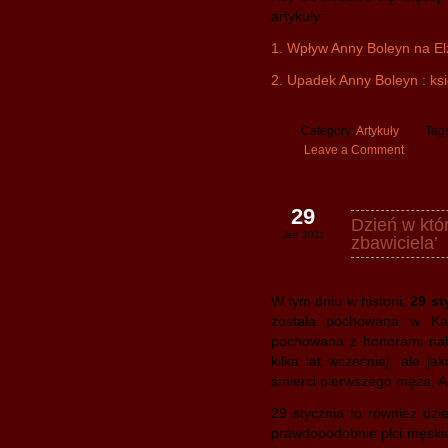
artykuły :
1. Wpływ Anny Boleyn na Elżb
2. Upadek Anny Boleyn : ks
Category:
Artykuły
Tag
Leave a Comment
29
Dzień w któ
Jan 2011
zbawiciela’
W tym dniu w historii,
29 st
została pochowana w Kat
pochowana z honorami nale
kilka lat wcześniej, ale 
śmierci pierwszego męża, A
29 stycznia to również dz
prawdopodobnie płci męskiej