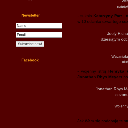
Wedł
najpięk
Newsletter
- suknia
Katarzyny Parr
: m
w 10 odcinku czwartego sez
Joely Richa
dziesiątym odc
Wspaniała 
Facebook
ulu
- wojenny strój
Henryka VI
Jonathan Rhys Meyers
po
Jonathan Rhys M
sezonu
Wojenny 
Jak Wam się podobają te st