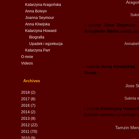
Aragoń
Katarzyna Aragońska
Anna Boleyn
Sukn
Joanna Seymour
Anna Kliwijska
- suknia
Jane Seymour
:
Katarzyna Howard
Annabelle Wallis
nosiła jak
Biografia
Upadek i egzekucja
Annabell
Katarzyna Parr
O mnie
Videos
- suknia
Anny Kliwijskiej
:
Stone ;
Archives
Joss S
2018
(2)
Suknia w
2017
(8)
2016
(7)
- suknia
Katarzyny Howar
2014
(2)
trzecim odcinku czwartego 
2013
(9)
2012
(22)
Tamzin Merc
2011
(70)
2010
(9)