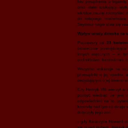
bez posądzenia o bigamię.
oraz stale szukający wyt
wkrótce zaczął rozmyślać 
do kolejnego małżeństwa
Seymour nagle stała się re
Wpływ utraty dziecka na
Począwszy od
23 kwietni
ostatecznie przesądzająca
innych mężczyzn – w tym
cudzołóstwo, kazirodztwo, c
Wszystko wskazuje na to,ż
przesądziło o jej upadku,
decydującym o jej śmierci 
Czy Henryk VIII wierzył w 
pozbyć wiedząc że jest 
odpowiedzieć na to pytan
kontrolę nad tym co dzieje s
dotyczyły jego żon :
- gdy Katarzyna Howard zo
się przed ślubem, Henryk ni