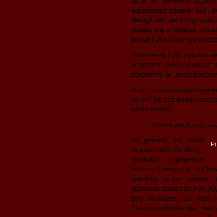
żony na ponowne zajście
najnowszej książki pod 
Henryk tak bardzo przejął 
wdając się w kolejne romans
został z żoną aby ją pociesz
‘Poronienie z 29 stycznia n
w którym Jane Seymour z
poronienie to znów postawił
A co z zanotowanymi słowam
syna’? Po raz kolejny zacy
samo sendo :
‘Henryk podkreślił ra
To prawda, że strata
Po
dziecka była dla Anny i
Henryka ogromnym
ciosem. Henryk po raz kol
potomka, a jak zwraca 
stanowiła dowód że jego p
było nieważne, czy więc 
Prawdopodobnie dla Henry