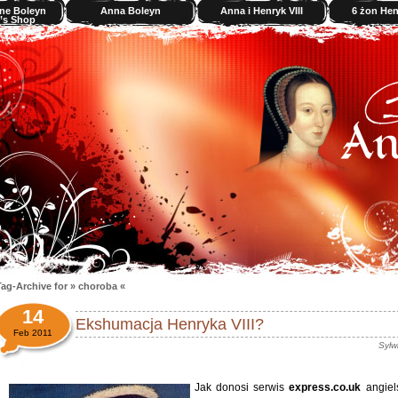
ne Boleyn
Anna Boleyn
Anna i Henryk VIII
6 żon Henr
’s Shop
ag-Archive for » choroba «
14
Ekshumacja Henryka VIII?
Feb 2011
Sylw
Jak donosi serwis
express.co.uk
angiel