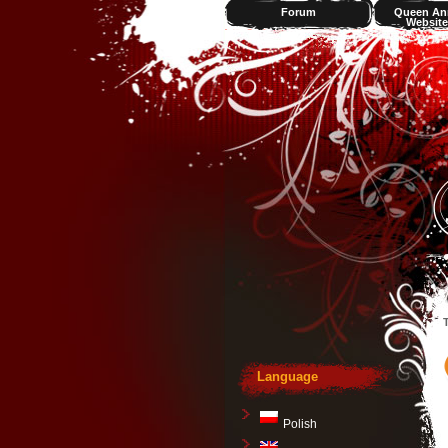
Forum
Queen An
Website
Videos
T
Language
Polish