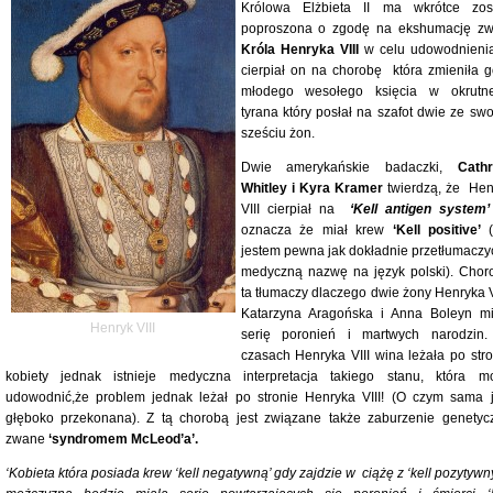
Królowa Elżbieta II ma wkrótce zos
poproszona o zgodę na ekshumację zw
Króla Henryka VIII
w celu udowodnienia
cierpiał on na chorobę która zmieniła g
młodego wesołego księcia w okrutn
tyrana który posłał na szafot dwie ze swo
sześciu żon.
Dwie amerykańskie badaczki,
Cathr
Whitley i Kyra Kramer
twierdzą, że Hen
VIII cierpiał na
‘Kell antigen system’
oznacza że miał krew
‘Kell positive’
jestem pewna jak dokładnie przetłumaczyć
medyczną nazwę na język polski). Chor
ta tłumaczy dlaczego dwie żony Henryka VI
Katarzyna Aragońska i Anna Boleyn mi
Henryk VIII
serię poronień i martwych narodzin
czasach Henryka VIII wina leżała po stro
kobiety jednak istnieje medyczna interpretacja takiego stanu, która m
udowodnić,że problem jednak leżał po stronie Henryka VIII! (O czym sama j
głęboko przekonana). Z tą chorobą jest związane także zaburzenie genetyc
zwane
‘syndromem McLeod’a’.
‘Kobieta która posiada krew ‘kell negatywną’ gdy zajdzie w ciążę z ‘kell pozytyw