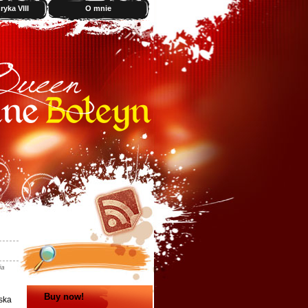
yka VIII
O mnie
ia
Buy now!
ska