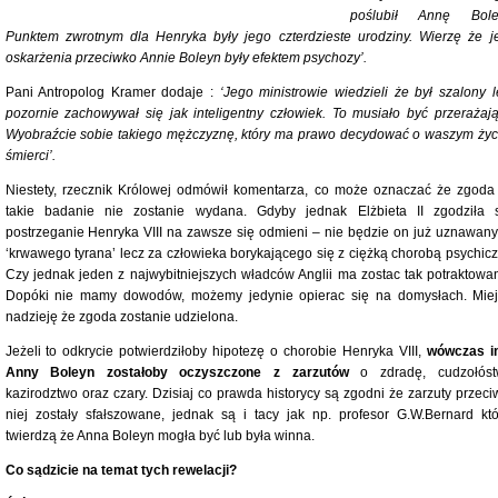
poślubił Annę Bole
Punktem zwrotnym dla Henryka były jego czterdzieste urodziny. Wierzę że j
oskarżenia przeciwko Annie Boleyn były efektem psychozy’.
Pani Antropolog Kramer dodaje :
‘Jego ministrowie wiedzieli że był szalony l
pozornie zachowywał się jak inteligentny człowiek. To musiało być przerażają
Wyobraźcie sobie takiego mężczyznę, który ma prawo decydować o waszym życi
śmierci’.
Niestety, rzecznik Królowej odmówił komentarza, co może oznaczać że zgoda
takie badanie nie zostanie wydana. Gdyby jednak Elżbieta II zgodziła s
postrzeganie Henryka VIII na zawsze się odmieni – nie będzie on już uznawany
‘krwawego tyrana’ lecz za człowieka borykającego się z ciężką chorobą psychicz
Czy jednak jeden z najwybitniejszych władców Anglii ma zostac tak potraktowa
Dopóki nie mamy dowodów, możemy jedynie opierac się na domysłach. Mie
nadzieję że zgoda zostanie udzielona.
Jeżeli to odkrycie potwierdziłoby hipotezę o chorobie Henryka VIII,
wówczas i
Anny Boleyn zostałoby oczyszczone z zarzutów
o zdradę, cudzołóst
kazirodztwo oraz czary. Dzisiaj co prawda historycy są zgodni że zarzuty przeci
niej zostały sfałszowane, jednak są i tacy jak np. profesor G.W.Bernard któ
twierdzą że Anna Boleyn mogła być lub była winna.
Co sądzicie na temat tych rewelacji?