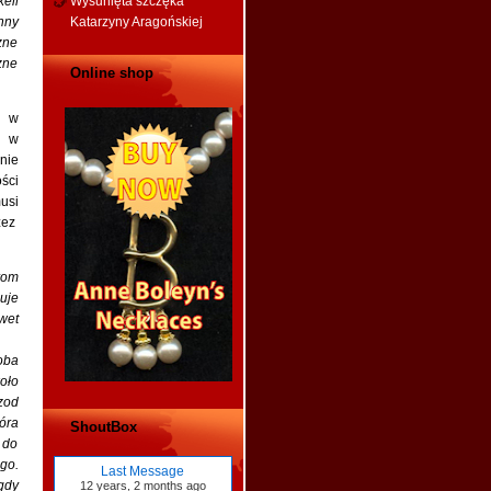
ell
Wysunięta szczęka
nny
Katarzyny Aragońskiej
zne
zne
Online shop
a w
o w
nie
ści
usi
zez
rom
je
wet
oba
oło
zod
óra
ShoutBox
 do
go.
Last Message
gdy
12 years, 2 months
ago