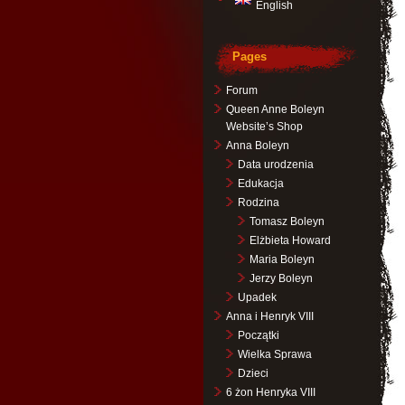
English
Pages
Forum
Queen Anne Boleyn
Website’s Shop
Anna Boleyn
Data urodzenia
Edukacja
Rodzina
Tomasz Boleyn
Elżbieta Howard
Maria Boleyn
Jerzy Boleyn
Upadek
Anna i Henryk VIII
Początki
Wielka Sprawa
Dzieci
6 żon Henryka VIII