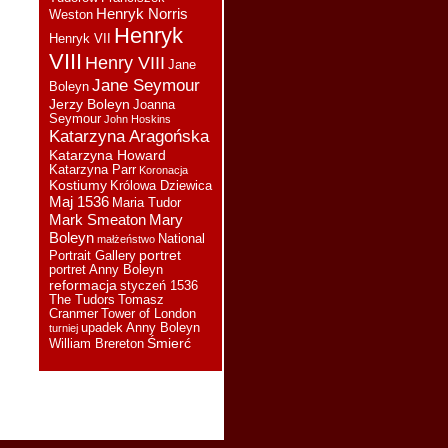
Henryk Norris
Weston
takie:
Henryk
Henryk VII
Sylwia :
Czytałam tą
VIII
książkę ale jakoś mnie nie
Henry VIII
Jane
urzekła, chociaż historia
Jane Seymour
Boleyn
Joanny jest bardzo ciekawa
Jerzy Boleyn
Joanna
i tragiczna zarazem.
Seymour
John Hoskins
Catherine :
Katarzyna Aragońska
Jestem już
prawie pod koniec czytania
Katarzyna Howard
książki "Ostatnia Królowa".
Katarzyna Parr
Koronacja
Kolejna kobieta o której
Kostiumy
Królowa Dziewica
Maj 1536
nigdy nie dowiemy się
Maria Tudor
prawdy. Bardzo polecam.
Mark Smeaton
Mary
Boleyn
National
małżeństwo
Sylwia :
Wielkie otwarcie
portret
Portrait Gallery
muzeum Mary Rose! Plus
portret Anny Boleyn
rekonstrukcje twarzy
reformacja
styczeń 1536
mężczyzn, którzy zatonęli
The Tudors
Tomasz
razem ze statkiem.
«link»
Cranmer
Tower of London
upadek Anny Boleyn
turniej
Sylwia :
Oglądałam. Jakby
Śmierć
William Brereton
to lekko ująć: szału nie ma
Niedługo wrzucę krótką
recenzję na bloga.
KPK :
Widziałam fragmenty
i mi wystarczy. Gnit, jak
zawsze o AB