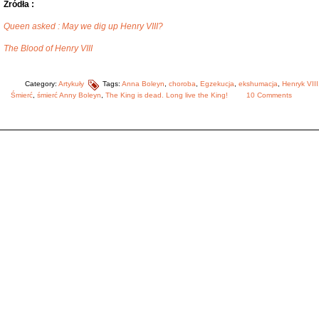
Źródła :
Queen asked : May we dig up Henry VIII?
The Blood of Henry VIII
Category:
Artykuły
Tags:
Anna Boleyn
,
choroba
,
Egzekucja
,
ekshumacja
,
Henryk VIII
Śmierć
,
śmierć Anny Boleyn
,
The King is dead. Long live the King!
10 Comments