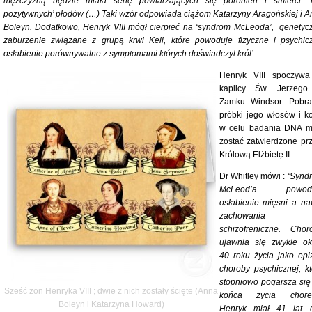
mężczyzną będzie miała serię powtarzających się poronień i śmierci ‘k
pozytywnych’ płodów (…) Taki wzór odpowiada ciążom Katarzyny Aragońskiej i A
Boleyn. Dodatkowo, Henryk VIII mógł cierpieć na ‘syndrom McLeoda’, genetyc
zaburzenie związane z grupą krwi Kell, które powoduje fizyczne i psychic
osłabienie porównywalne z symptomami których doświadczył król’
Henryk VIII spoczyw
kaplicy Św. Jerzeg
Zamku Windsor. Pobra
próbki jego włosów i ko
w celu badania DNA m
zostać zatwierdzone pr
Królową Elżbietę II.
Dr Whitley mówi :
‘Synd
McLeod’a powodu
osłabienie mięsni a na
zachowania
schizofreniczne. Chor
ujawnia się zwykle ok
40 roku życia jako epi
choroby psychicznej, kt
stopniowo pogarsza się
Sześć żon Henryka VIII ; dwie z nich zostały ścięte (Anna
końca życia chore
Boleyn i Katarzyna Howard)
Henryk miał 41 lat 