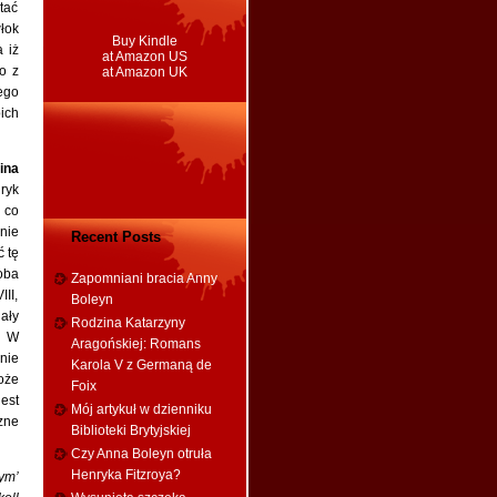
tać
łok
Buy Kindle
 iż
at Amazon US
o z
at Amazon UK
ego
ich
ina
ryk
co
(nie
Recent Posts
 tę
oba
Zapomniani bracia Anny
II,
Boleyn
ały
Rodzina Katarzyny
. W
Aragońskiej: Romans
nie
Karola V z Germaną de
oże
Foix
est
Mój artykuł w dzienniku
zne
Biblioteki Brytyjskiej
Czy Anna Boleyn otruła
Henryka Fitzroya?
nym’