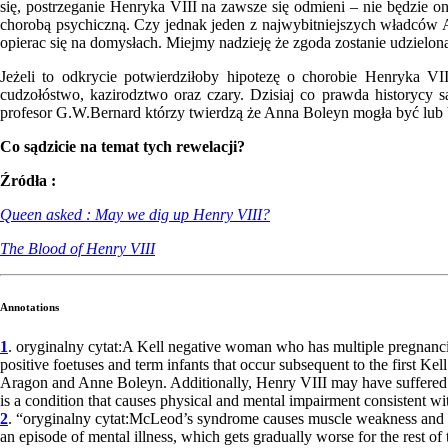
się, postrzeganie Henryka VIII na zawsze się odmieni – nie będzie o
chorobą psychiczną. Czy jednak jeden z najwybitniejszych władców
opierac się na domysłach. Miejmy nadzieję że zgoda zostanie udzielon
Jeżeli to odkrycie potwierdziłoby hipotezę o chorobie Henryka VI
cudzołóstwo, kazirodztwo oraz czary. Dzisiaj co prawda historycy są
profesor G.W.Bernard którzy twierdzą że Anna Boleyn mogła być lub 
Co sądzicie na temat tych rewelacji?
Źródła :
Queen asked : May we dig up Henry VIII?
The Blood of Henry VIII
Annotations
1
. oryginalny cytat:A Kell negative woman who has multiple pregnancies
positive foetuses and term infants that occur subsequent to the first Kel
Aragon and Anne Boleyn. Additionally, Henry VIII may have suffered
is a condition that causes physical and mental impairment consistent wi
2
. “oryginalny cytat:McLeod’s syndrome causes muscle weakness and eve
an episode of mental illness, which gets gradually worse for the rest 