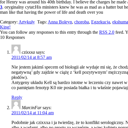
for Henry was around his 40th birthday. I believe the charges he made 
3
. oryginalny cytat:His ministers knew he was as mad as a hatter but he 
man like that having the power of life and death over you
Category:
Artykuły
Tags:
Anna Boleyn
,
choroba
,
Egzekucja
,
ekshuma
King!
You can follow any responses to this entry through the
RSS 2.0
feed. 
10 Responses
czixxxa
says:
2011/02/14 at 8:57 am
Nie jestem jakimś specem od biologii ale wydaje mi się, że chodz
negatywną’ gdy zajdzie w ciążę z ‘kell pozytywnym’ mężczyzną b
płodów).
Antygeny układu Kell są bardzo istotne w leczeniu czy nawet w 
co pamiętam fenotyp K0 nie posiada białka i tu właśnie pojawi
Reply
MarcinFar
says:
2011/02/14 at 11:04 am
Podobnie jak czixxxa i ja twierdzę, że to konflikt serologiczny.
albo z wadami, albo po prostu za wcześnie, a więc kobieta por