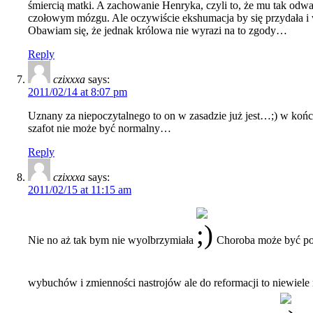
śmiercią matki. A zachowanie Henryka, czyli to, że mu tak od
czołowym mózgu. Ale oczywiście ekshumacja by się przydała i 
Obawiam się, że jednak królowa nie wyrazi na to zgody…
Reply
czixxxa
says:
2011/02/14 at 8:07 pm
Uznany za niepoczytalnego to on w zasadzie już jest…;) w końc
szafot nie może być normalny…
Reply
czixxxa
says:
2011/02/15 at 11:15 am
Nie no aż tak bym nie wyolbrzymiała
Choroba może być po
wybuchów i zmienności nastrojów ale do reformacji to niewiel