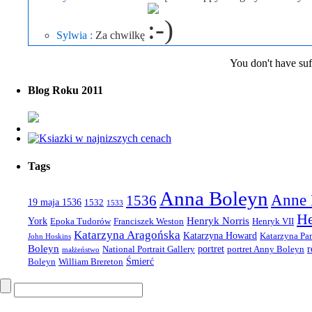
Sylwia :
Za chwilkę
You don't have suffi
Blog Roku 2011
Tags
Anna Boleyn
Anne 
1536
19 maja 1536
1532
1533
He
Henryk Norris
York
Epoka Tudorów
Franciszek Weston
Henryk VII
Katarzyna Aragońska
Katarzyna Howard
Katarzyna Par
John Hoskins
Boleyn
portret
r
National Portrait Gallery
portret Anny Boleyn
małżeństwo
Śmierć
Boleyn
William Brereton