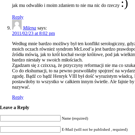
jak mu odwaliło i moim zdaniem to nie ma nic do rzeczy
Reply
Milena
says:
2011/02/23 at 8:02 pm
Według mnie bardzo możliwy był ten konflikt serologiczny, gd
moich oczach również syndrom McLeod’a jest bardzo prawdopodo
źródła mówią, jak to król kochał swoje królowe, pod jak wielkim 
bardzo niestały w swoich miłościach.
Zgadzam się z czixxxą, że przyczyny reformacji nie ma co szuka
Co do ekshumacji, to na pewno pozwoliłaby spojrzeć na wydarze
zgodę. Bądź co bądź Henryk VIII był dość wyrazistym władcą, kt
postawiłoby to wszystko w całkiem innym świetle. Ale fajnie 
nazywać.
Reply
Leave a Reply
Name (required)
E-Mail (will not be published , required)