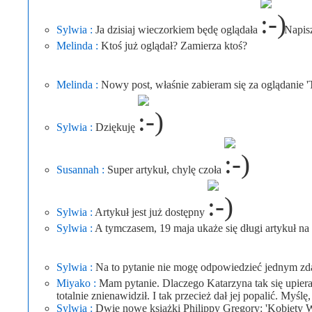
Sylwia :
Ja dzisiaj wieczorkiem będę oglądała
Napisz
Melinda :
Ktoś już oglądał? Zamierza ktoś?
Melinda :
Nowy post, właśnie zabieram się za oglądanie 
Sylwia :
Dziękuję
Susannah :
Super artykuł, chylę czoła
Sylwia :
Artykuł jest już dostępny
Sylwia :
A tymczasem, 19 maja ukaże się długi artykuł n
Sylwia :
Na to pytanie nie mogę odpowiedzieć jednym zd
Miyako :
Mam pytanie. Dlaczego Katarzyna tak się upiera
totalnie znienawidził. I tak przecież dał jej popalić. Myś
Sylwia :
Dwie nowe książki Philippy Gregory: 'Kobiety