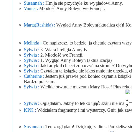
Susannah :
Hm ja sie przychyle ku wygladowi Anny.
Vanila :
Młodość Anny Boleyn we Francji .
Marta(Rashida) :
Wygląd Anny Boleyn(aktualiza cja)! Ko
Melinda :
Co napiszesz, to będzie, ja chętnie czytam wsz
Sylwia :
3. Wiara i religia Anny B.
Sylwia :
2. Młodość we Francji.
Sylwia :
1. Wygląd Anny Boleyn (aktualizacja)
Sylwia :
Jaki artykuł chceci zobaczyć na stronie? Do wyb
Sylwia :
Czytałam tą książkę ale jakoś mnie nie urzekła, c
Catherine :
Jestem już prawie pod koniec czytania książki
Bardzo polecam.
Sylwia :
Wielkie otwarcie muzeum Mary Rose! Plus rekons
Sylwia :
Oglądałam. Jakby to lekko ująć: szału nie ma
KPK :
Widziałam fragmenty i mi wystarczy. Gnit, jak za
Susannah :
Teraz oglądam! Dziękuję za link. Podzielisz s