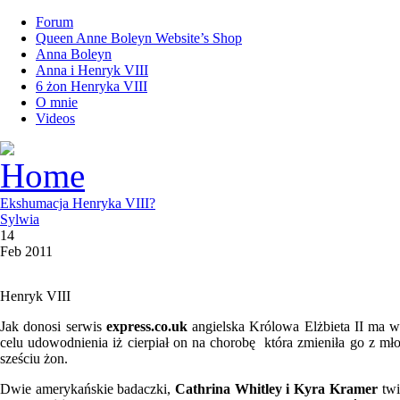
Forum
Queen Anne Boleyn Website’s Shop
Anna Boleyn
Anna i Henryk VIII
6 żon Henryka VIII
O mnie
Videos
Ekshumacja Henryka VIII?
Sylwia
14
Feb 2011
Henryk VIII
Jak donosi serwis
express.co.uk
angielska Królowa Elżbieta II ma 
celu udowodnienia iż cierpiał on na chorobę która zmieniła go z mł
sześciu żon.
Dwie amerykańskie badaczki,
Cathrina Whitley i Kyra Kramer
twi