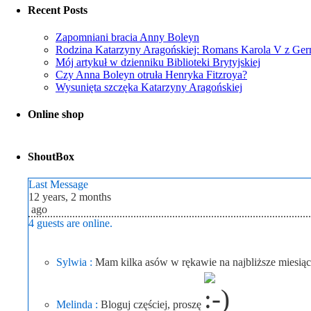
Recent Posts
Zapomniani bracia Anny Boleyn
Rodzina Katarzyny Aragońskiej: Romans Karola V z Ger
Mój artykuł w dzienniku Biblioteki Brytyjskiej
Czy Anna Boleyn otruła Henryka Fitzroya?
Wysunięta szczęka Katarzyny Aragońskiej
Online shop
ShoutBox
Last Message
12 years, 2 months
ago
4 guests are online.
Sylwia :
Mam kilka asów w rękawie na najbliższe miesią
Melinda :
Bloguj częściej, proszę