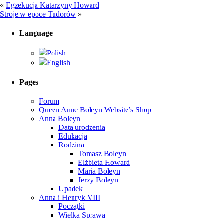
«
Egzekucja Katarzyny Howard
Stroje w epoce Tudorów
»
Language
Polish
English
Pages
Forum
Queen Anne Boleyn Website’s Shop
Anna Boleyn
Data urodzenia
Edukacja
Rodzina
Tomasz Boleyn
Elżbieta Howard
Maria Boleyn
Jerzy Boleyn
Upadek
Anna i Henryk VIII
Początki
Wielka Sprawa