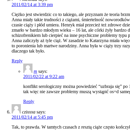
2011/02/14 at 3:39 pm
Ciężko jest stwierdzic co to takiego, ale przyznam że teoria brz
Anna miały takie trudności z ciążami, śmiertelność noworodków b
czasie ciąży i płód umiera. Henryk miał przecież też zdrowe d
zmarło w bardzo młodym wieku – 16 lat, ale córki żyły bardzo
schizofrenikiem lub cierpieć na inne psychiczne problemy typu p
Anna zaliczyły aż tyle ciąż. W zasadzie to Katarzyna miała więce
to poronienia lub martwe narodziny. Anna była w ciąży trzy raz
dlaczego tak było.
Reply
m
says:
2011/02/22 at 9:22 am
konflikt serologiczny można powiedzieć “uzbraja się” po 1
tak więc nie zawsze problemy muszą wystąpić os=d same
Reply
czixxxa
says:
2011/02/14 at 5:45 pm
Tak, to prawda. W tamtych czasach z resztą ciąże często kończy