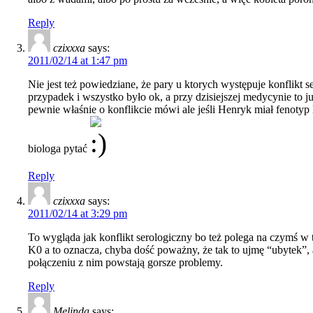
Reply
czixxxa
says:
2011/02/14 at 1:47 pm
Nie jest też powiedziane, że pary u ktorych występuje konflikt 
przypadek i wszystko było ok, a przy dzisiejszej medycynie to
pewnie właśnie o konflikcie mówi ale jeśli Henryk miał fenotyp K
biologa pytać
Reply
czixxxa
says:
2011/02/14 at 3:29 pm
To wygląda jak konflikt serologiczny bo też polega na czymś w 
K0 a to oznacza, chyba dość poważny, że tak to ujmę “ubytek”
połączeniu z nim powstają gorsze problemy.
Reply
Melinda
says: