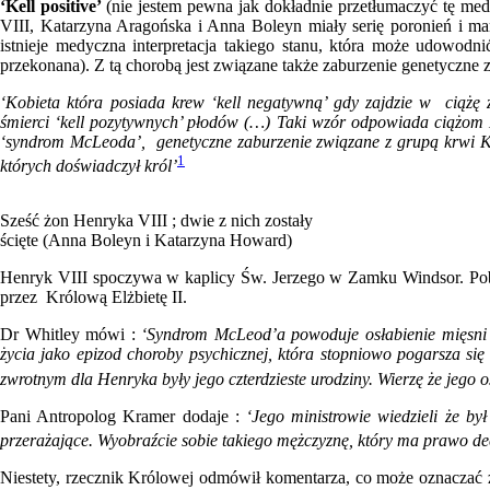
‘Kell positive’
(nie jestem pewna jak dokładnie przetłumaczyć tę me
VIII, Katarzyna Aragońska i Anna Boleyn miały serię poronień i ma
istnieje medyczna interpretacja takiego stanu, która może udowodn
przekonana). Z tą chorobą jest związane także zaburzenie genetyczne
‘Kobieta która posiada krew ‘kell negatywną’ gdy zajdzie w ciążę 
śmierci ‘kell pozytywnych’ płodów (…) Taki wzór odpowiada ciążom
‘syndrom McLeoda’, genetyczne zaburzenie związane z grupą krwi Ke
1
których doświadczył król’
Sześć żon Henryka VIII ; dwie z nich zostały
ścięte (Anna Boleyn i Katarzyna Howard)
Henryk VIII spoczywa w kaplicy Św. Jerzego w Zamku Windsor. Pobr
przez Królową Elżbietę II.
Dr Whitley mówi :
‘Syndrom McLeod’a powoduje osłabienie mięsni 
życia jako epizod choroby psychicznej, która stopniowo pogarsza si
zwrotnym dla Henryka były jego czterdzieste urodziny. Wierzę że jego 
Pani Antropolog Kramer dodaje :
‘Jego ministrowie wiedzieli że był
przerażające. Wyobraźcie sobie takiego mężczyznę, który ma prawo de
Niestety, rzecznik Królowej odmówił komentarza, co może oznaczać ż