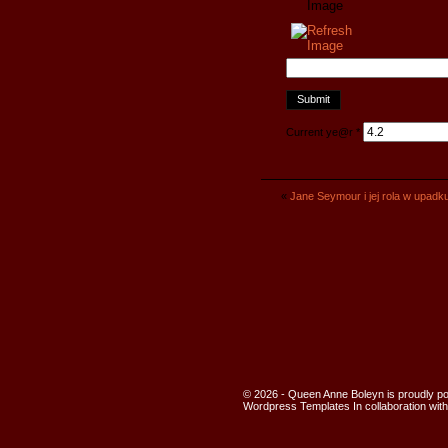
Current ye@r
*
«
Jane Seymour i jej rola w upadk
© 2026 - Queen Anne Boleyn is proudly 
Wordpress Templates
In collaboration wit