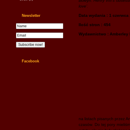
Boleyn: Henry VIII’s obsessi
love’.
Data wydania : 1 czerwca
Newsletter
Ilość stron : 454
Wydawnictwo : Amberley 
Facebook
na listach pisanych przez A
czasów. Do tej pory mieliś