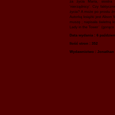
za życia Maria, siostra
‘nierządnicy’. Czy faktyc
życia? A może po prostu źró
Autorką książki jest Alison
muszę ; napisała świetną 
Lady in the Tower’ (gorąco 
Data wydania : 6 paździer
Ilość stron : 352
Wydawnictwo : Jonathan