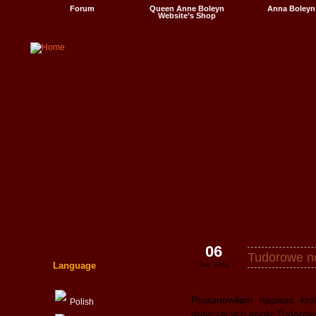
Forum
Queen Anne Boleyn
Anna Boleyn
Website’s Shop
Videos
06
Tudorowe n
Language
Jun 2011
Postanowiłam napisać krót
Polish
dotyczących epoki Tudorów. 