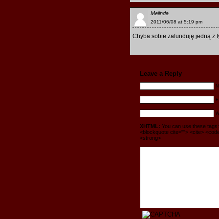
Melinda
2011/06/08 at 5:19 pm
Chyba sobie zafunduję jedną z t
Leave a Reply
N
E
W
XHTML:
You can use these tags: <
<blockquote cite=""> <cite> <code
<strong>