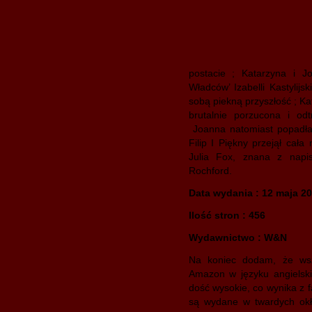
postacie ; Katarzyna i Jo
Władców’ Izabelli Kastylijs
sobą piekną przyszłość ; Ka
brutalnie porzucona i o
Joanna natomiast popadła 
Filip I Piękny przejął cała 
Julia Fox, znana z napis
Rochford.
Data wydania : 12 maja 2
Ilość stron : 456
Wydawnictwo : W&N
Na koniec dodam, że wsz
Amazon w języku angielski
dość wysokie, co wynika z f
są wydane w twardych okł