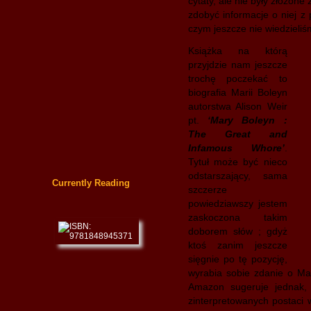
cytaty, ale nie były złożon
zdobyć informacje o niej z 
czym jeszcze nie wiedzieliś
Książka na którą
przyjdzie nam jeszcze
trochę poczekać to
biografia Marii Boleyn
autorstwa Alison Weir
pt.
‘Mary Boleyn :
The Great and
Infamous Whore’
.
Tytuł może być nieco
odstarszający, sama
Currently Reading
szczerze
powiedziawszy jestem
zaskoczona takim
doborem słów ; gdyż
ktoś zanim jeszcze
sięgnie po tę pozycję,
wyrabia sobie zdanie o Mar
Amazon sugeruje jednak, 
zinterpretowanych postaci w