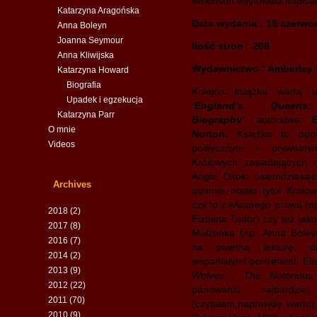
Wilkinson edytowała napisan
Katarzyna Aragońska
Data wydania : 15 czerwc
Anna Boleyn
Joanna Seymour
Ilość stron : 208
Anna Kliwijska
Wydawnictwo : Amberley 
Katarzyna Howard
Biografia
Kolejna książka warta 
Upadek i egzekucja
‘England’s Queen
Katarzyna Parr
Biography’
autorstwa
E
O mnie
Norton.
Książka to opo
Videos
politycznym i prywatny
Królowych zasiadających n
Anglii. Około osiemdziesięc
Archives
dumnie nosiło tytuł Królowe
czy to z własnego prawa (np
2018
(2)
Elżbieta Tudor) czy też jak
2017
(8)
Małżonka (np. Anna Boleyn
2016
(7)
na świetną lekturę, ok
2014
(2)
wspaniałymi portretami. El
2013
(9)
Wolves : The Notorious
2012
(22)
panowaniu najbardziej
2011
(70)
(czytałam,naprawdę warto),
2010
(9)