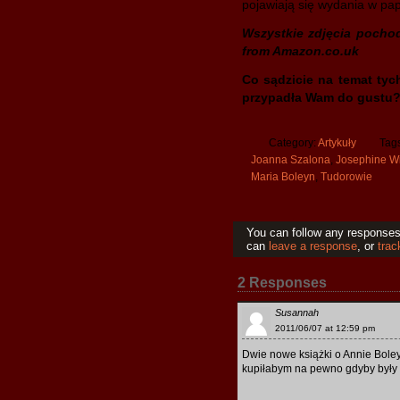
pojawiają się wydania w pap
Wszystkie zdjęcia pochod
from Amazon.co.uk
Co sądzicie na temat tyc
przypadła Wam do gustu
Category:
Artykuły
Tag
Joanna Szalona
,
Josephine Wi
Maria Boleyn
,
Tudorowie
You can follow any responses 
can
leave a response
, or
trac
2 Responses
Susannah
2011/06/07 at 12:59 pm
Dwie nowe książki o Annie Bol
kupiłabym na pewno gdyby były