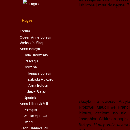
English
lub które już są dostępne. Z
Pages
Forum
Queen Anne Boleyn
Website’s Shop
Anna Boleyn
Data urodzenia
Edukacja
Rodzina
Tomasz Boleyn
Elżbieta Howard
Maria Boleyn
Jerzy Boleyn
Upadek
służyła na dworze Arcyk
Anna i Henryk VIII
Królowej Klaudii we Franc
Początki
lekturą, czekam na nią 
Wielka Sprawa
Josephine Wilkinson napisał
Dzieci
Boleyn: Henry VIII’s favouri
6 żon Henryka VIII