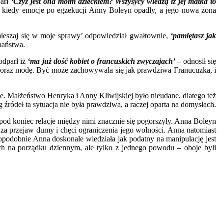
parł
‘Czyż jest ona moim dzieckiem? Wszysycy wiedzą iż jej matka to
j, kiedy emocje po egzekucji Anny Boleyn opadły, a jego nowa żona
 mieszaj się w moje sprawy’ odpowiedział gwałtownie,
‘pamiętasz jak
państwa.
odparł iż
‘ma już dość kobiet o francuskich zwyczajach’
– odnosił się
rę oraz modę. Być może zachowywała się jak prawdziwa Franucuzka, i
e. Małżeństwo Henryka i Anny Kliwijskiej było nieudane, dlatego też
g źródeł ta sytuacja nie była prawdziwa, a raczej oparta na domysłach.
od koniec relacje między nimi znacznie się pogorszyły. Anna Boleyn
za przejaw dumy i chęci ograniczenia jego wolności. Anna natomiast
wdopodobnie Anna doskonale wiedziała jak podatny na manipulację jest
h na porządku dziennym, ale tylko z jednego powodu – oboje byli