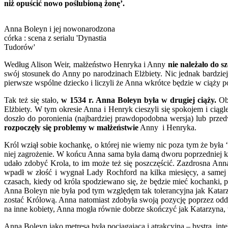
niż opuścić nowo poślubioną żonę’.
Anna Boleyn i jej nowonarodzona
córka : scena z serialu 'Dynastia
Tudorów'
Według Alison Weir, małżeństwo Henryka i Anny
nie należało do s
swój stosunek do Anny po narodzinach Elżbiety. Nic jednak bardzie
pierwsze wspólne dziecko i liczyli że Anna wkrótce będzie w ciąży 
Tak też się stało,
w 1534 r. Anna Boleyn była w drugiej ciąży.
Obl
Elżbiety. W tym okresie Anna i Henryk cieszyli się spokojem i ciągl
doszło do poronienia (najbardziej prawdopodobna wersja) lub przed
rozpoczęły się problemy w małżeństwie
Anny i Henryka.
Król wziął sobie kochankę, o której nie wiemy nic poza tym że była 
niej zagrożenie. W końcu Anna sama była damą dworu poprzedniej kr
udało zdobyć Krola, to im może też się poszczęścić. Zazdrosna Ann
wpadł w złość i wygnał Lady Rochford na kilka miesięcy, a samej 
czasach, kiedy od króla spodziewano się, że będzie mieć kochanki
Anna Boleyn nie była pod tym względęm tak tolerancyjna jak Katar
zostać Królową. Anna natomiast zdobyła swoją pozycję poprzez od
na inne kobiety, Anna mogła równie dobrze skończyć jak Katarzyna, 
Anna Boleyn jako metresa była pociągająca i atrakcyjna – bystra, in