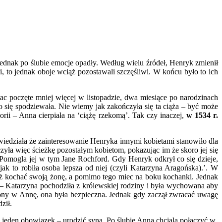
 jednak po ślubie emocje opadły. Według wielu źródeł, Henryk zmienił
 to jednak oboje wciąż pozostawali szczęśliwi. W końcu było to ich
tac poczęte mniej więcej w listopadzie, dwa miesiące po narodzinach
go się spodziewała. Nie wiemy jak zakończyła się ta ciąża – być może
rii – Anna cierpiała na ‘ciążę rzekomą’. Tak czy inaczej,
w 1534 r.
 wiedziała że zainteresowanie Henryka innymi kobietami stanowiło dla
ła więc ścieżkę pozostałym kobietom, pokazując im że skoro jej się
 Pomogla jej w tym Jane Rochford. Gdy Henryk odkrył co się dzieje,
k to robiła osoba lepsza od niej (czyli Katarzyna Aragońska).’. W
ąż kochać swoją żonę, a pomimo tego miec na boku kochanki. Jednak
– Katarzyna pochodziła z królewskiej rodziny i była wychowana aby
ony w Annę, ona była bezpieczna. Jednak gdy zaczął zwracać uwagę
ził.
im jeden obowiązek – urodzić syna. Po ślubie Anna chciala połączyć w