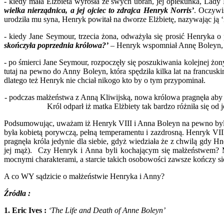
- kiedy mała Elżbieta wyrosła ze swych ubrań, jej opiekunka, Lad
wielka nierządnica, a jej ojciec to zdrajca Henryk Norris’
. Oczywi
urodziła mu syna, Henryk powitał na dworze Elżbietę, nazywając ją ‘
- kiedy Jane Seymour, trzecia żona, odważyła się prosić Henryka 
skończyła poprzednia królowa?’
– Henryk wspomniał Annę Boleyn, kt
- po śmierci Jane Seymour, rozpoczęły się poszukiwania kolejnej żon
tutaj na pewno do Anny Boleyn, która spędziła kilka lat na francu
dlatego też Henryk nie chciał nikogo kto by o tym przypominał.
- podczas małżeństwa z Anną Kliwijską, nowa królowa pragnęła aby E
Król odparł iż matka Elżbiety tak bardzo różniła się od
Podsumowując, uważam iż Henryk VIII i Anna Boleyn na pewno byli s
była kobietą porywczą, pełną temperamentu i zazdrosną. Henryk VII
pragnęła króla jedynie dla siebie, gdyż wiedziała że z chwilą gdy H
jej mąż). Czy Henryk i Anna byli kochającym się małżeństwem? M
mocnymi charakterami, a starcie takich osobowości zawsze kończy 
A co WY sądzicie o małżeństwie Henryka i Anny?
Źródła :
1. Eric Ives :
‘The Life and Death of Anne Boleyn’