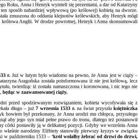
go Roku, Anna i Henryk wymieli się prezentami, a dar od Katarzyny
w ten sposób nabardziej wpływową (po królowej) kobietą na dworze.
tała zmuszona do oddania klejnotów królewskich, aby Henryk mógł
a i królowa Anglii. W drodze powrotnej, Henryk i Anna skonsumowali
33 r.
Już w lutym było wiadomo na pewno, że Anna jest w ciąży –
atarzyna Aragońska została poinformowana iż nie jest królową, lecz
ułu, twierdząc iż została namaszczona i koronowana, i nic tego nie
a,
będąc w zaawansowanej ciąży.
odni przed spodziewanym rozwiązaniem, kobieta wycofywała się z
ekała długo – już
7 wrzesnia 1533 r.
na świat przyszła
księżniczka
nryk bowiem był przekonany, że Anna urodzi mu chłopca, przyszłego
ął aby jego syn miał pełne prawo do tronu, dlatego też postanowił
iny córki postawiły ją w delikatnej pozycji. Gdyby we wrześniu Anna
o właśnie narodziny Elżbiety stanowiły pierwszy kryzys w związku
ki w październiku 1533 –
‘król wolałby żebrać od drzwi do drzwi,