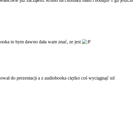
 właściwie już zacząłem. Konto na chomiku mam i bodajże 1 gb jeszcze j
booka to bym dawno dała wam znać, ze jest
ebował do prezentacji a z audiobooka ciężko coś wyciągnąć xd