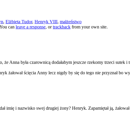
yn
,
Elżbieta Tudor
,
Henryk VIII
,
małżeństwo
 You can
leave a response
, or
trackback
from your own site.
o, że Anna była czarownicą dodałabym jeszcze rzekomy trzeci sutek i 
yk żałował ścięcia Anny lecz nigdy by się do tego nie przyznał bo wy
ał imię i nazwisko swej drugiej żony? Henryk. Zapamiętał ją, żałował j