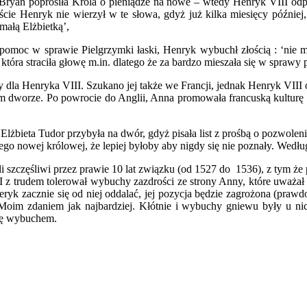
y Bryan poprosiła Króla o pieniądze na nowe – wtedy Henryk VIII od
ście Henryk nie wierzył w te słowa, gdyż już kilka miesięcy późnie
małą Elżbietką’,
o pomoc w sprawie Pielgrzymki łaski, Henryk wybuchł złością : ‘nie
óra straciła głowę m.in. dlatego że za bardzo mieszała się w sprawy 
y dla Henryka VIII. Szukano jej także we Francji, jednak Henryk VIII 
skim dworze. Po powrocie do Anglii, Anna promowała francuską kultu
lżbieta Tudor przybyła na dwór, gdyż pisała list z prośbą o pozwoleni
 jego nowej królowej, że lepiej byłoby aby nigdy się nie poznały. Wedłu
zczęśliwi przez prawie 10 lat związku (od 1527 do 1536), z tym że p
I z trudem tolerował wybuchy zazdrości ze strony Anny, które uważał 
neryk zacznie się od niej oddalać, jej pozycja będzie zagrożona (pra
oim zdaniem jak najbardziej. Kłótnie i wybuchy gniewu były u nic
się wybuchem.