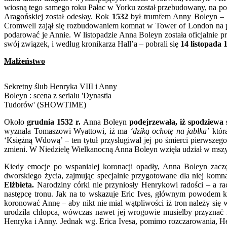
wiosną tego samego roku Pałac w Yorku został przebudowany, na po
Aragońskiej został odesłay. Rok
1532
był trumfem Anny Boleyn –
Cromwell zajął się rozbudowaniem komnat w Tower of London na p
podarować je Annie. W listopadzie Anna Boleyn została oficjalnie 
swój związek, i według kronikarza Hall’a – pobrali się
14 listopada 
Małżeństwo
Sekretny ślub Henryka VIII i Anny
Boleyn : scena z serialu 'Dynastia
Tudorów' (SHOWTIME)
Około
grudnia 1532 r.
Anna Boleyn
podejrzewała, iż spodziewa 
wyznała Tomaszowi Wyattowi, iż ma
‘dziką ochotę na jabłka’
któr
‘Księżną Wdową’ – ten tytuł przysługiwał jej po śmierci pierwszeg
zmieni. W Niedzielę Wielkanocną Anna Boleyn wzięła udział w msz
Kiedy emocje po wspanialej koronacji opadły, Anna Boleyn zacz
dworskiego życia, zajmując specjalnie przygotowane dla niej komn
Elżbieta.
Narodziny córki nie przyniosły Henrykowi radości – a rac
następcę tronu. Jak na to wskazuje Eric Ives, głównym powodem ko
koronować Annę – aby nikt nie mial wątpliwości iż tron należy się 
urodziła chłopca, wówczas nawet jej wrogowie musielby przyznać 
Henryka i Anny. Jednak wg. Erica Ivesa, pomimo rozczarowania, H