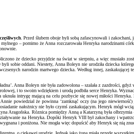
zczęśliwych
. Przed ślubem oboje byli sobą zafascynowali i zakochani,
j mylnego – pomimo że Anna rozczarowała Henryka narodzinami córki,
ponownie.
iczono że dziecko przyjdzie na świat w sierpniu, a więc musiało zos
e byli sobie oddani. Niestety, Anna Boleyn nie urodziła dziecka które
wczsenych narodzin martwego dziecka. Według innej, zaskakującej teo
‘ładna’. Anna Boleyn nie była zadowolona – szalała z zazdrości, gdyż
olowej, i to swoim wdziękiem i urodą podbiła serce Henryka. Wyznaczy
a uknuła intrygę mającą na celu pozbycie się nowej miłości Henryka.
Annie powiedzial że powinna ‘zamknąć oczy (na jego niewierność) ja
, posiadanie nałożnicy nie było czymś zaskakującym. Henryk mógł wci
zyna Aragońska. Róznica pomiędzy Anną a Katarzyną była olbrzymia 
działywanie na Henryka. Dopóki Henryk VIII był zakochany i wpatrz
wygnana i poniżona. Nie mogła więc dopuścić aby Henryk się nią znud
teligentna, o ciekawej urodzie. Jednak jako żona miała przede wszystk