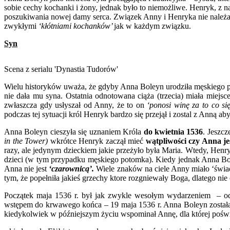
sobie cechy kochanki i żony, jednak było to niemożliwe. Henryk, z n
poszukiwania nowej damy serca. Związek Anny i Henryka nie należał 
zwykłymi
‘kłótniami kochanków’
jak w każdym związku.
Syn
Scena z serialu 'Dynastia Tudorów'
Wielu historyków uważa, że gdyby Anna Boleyn urodziła męskiego p
nie dała mu syna. Ostatnia odnotowana ciąża (trzecia) miała miejsc
zwłaszcza gdy usłyszał od Anny, że to on
‘ponosi winę za to co się
podczas tej sytuacji król Henryk bardzo się przejął i zostal z Anną ab
Anna Boleyn cieszyła się uznaniem Króla
do kwietnia 1536
. Jeszcz
in the Tower)
wkrótce Henryk zaczął mieć
wątpliwości czy Anna je
razy, ale jedynym dzieckiem jakie przeżyło była Maria. Wtedy, Henr
dzieci (w tym przypadku męskiego potomka). Kiedy jednak Anna Bole
Anna nie jest
‘czarownicą’.
Wiele znaków na ciele Anny miało ‘świad
tym, że popełniła jakieś grzechy ktore rozgniewały Boga, dlatego nie
Początek maja 1536 r. był jak zwykle wesołym wydarzeniem – odb
wstępem do krwawego końca – 19 maja 1536 r. Anna Boleyn została ś
kiedykolwiek w późniejszym życiu wspominał Annę, dla której poświęci