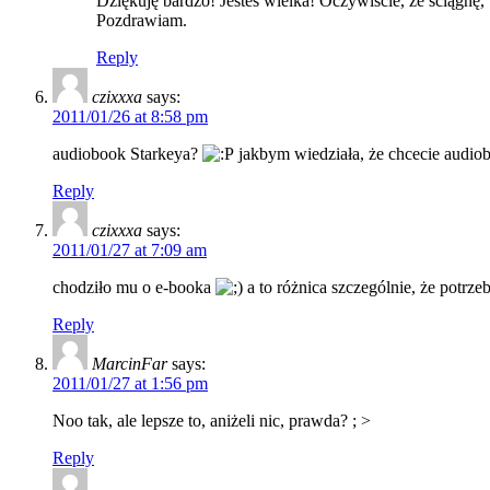
Dziękuję bardzo! Jesteś wielka! Oczywiście, że ściągnę,
Pozdrawiam.
Reply
czixxxa
says:
2011/01/26 at 8:58 pm
audiobook Starkeya?
jakbym wiedziała, że chcecie audio
Reply
czixxxa
says:
2011/01/27 at 7:09 am
chodziło mu o e-booka
a to różnica szczególnie, że potrz
Reply
MarcinFar
says:
2011/01/27 at 1:56 pm
Noo tak, ale lepsze to, aniżeli nic, prawda? ; >
Reply