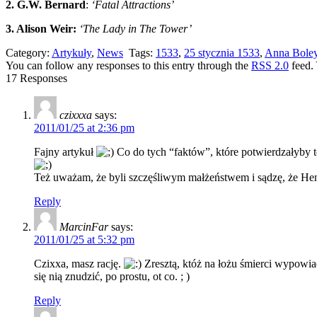
2. G.W. Bernard
:
‘Fatal Attractions’
3. Alison Weir:
‘The Lady in The Tower’
Category:
Artykuły
,
News
Tags:
1533
,
25 stycznia 1533
,
Anna Bole
You can follow any responses to this entry through the
RSS 2.0
feed.
17 Responses
czixxxa
says:
2011/01/25 at 2:36 pm
Fajny artykuł
Co do tych “faktów”, które potwierdzałyby t
Też uważam, że byli szczęśliwym małżeństwem i sądzę, że Henr
Reply
MarcinFar
says:
2011/01/25 at 5:32 pm
Czixxa, masz rację.
Zresztą, któż na łożu śmierci wypowiad
się nią znudzić, po prostu, ot co. ; )
Reply