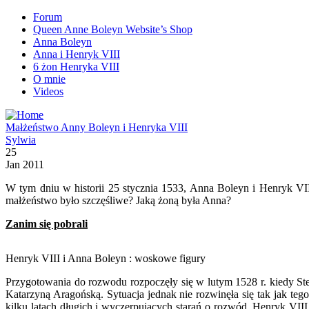
Forum
Queen Anne Boleyn Website’s Shop
Anna Boleyn
Anna i Henryk VIII
6 żon Henryka VIII
O mnie
Videos
Małżeństwo Anny Boleyn i Henryka VIII
Sylwia
25
Jan 2011
W tym dniu w historii 25 stycznia 1533, Anna Boleyn i Henryk VIII
małżeństwo było szczęśliwe? Jaką żoną była Anna?
Zanim się pobrali
Henryk VIII i Anna Boleyn : woskowe figury
Przygotowania do rozwodu rozpoczęły się w lutym 1528 r. kiedy S
Katarzyną Aragońską. Sytuacja jednak nie rozwinęła się tak jak te
kilku latach długich i wyczerpujących starań o rozwód, Henryk VIII 