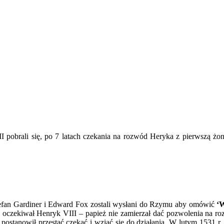
 pobrali się, po 7 latach czekania na rozwód Heryka z pierwszą żon
tefan Gardiner i Edward Fox zostali wysłani do Rzymu aby omówić
‘
go oczekiwał Henryk VIII – papież nie zamierzał dać pozwolenia na 
postanowił przestać czekać i wziąć się do działania. W lutym 1531 r. H