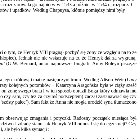
nna rozczarowala go najpierw w 1533 a później w 1534 r., rozpoczął
zlotów i upadków. Według Chapuysa, kłótnie pomiędzy nimi były
ki
o tym, że Henryk VIII pragnął pozbyć się żony ze względu na to że
chłopiec). Jednak nic nie wskazuje na to, że Henryk dał za wygraną,
mi
’ (G.W. Bernard, autor najnowszej biografii Anny Boleyn pisze,że
za jego królową i matkę następczyni tronu. Według Alison Weir (
Lady
utraty kolejnych potomków – Katarzyna Aragońska była w ciąży sześć
ił on żonę swego brata i w ten sposób obraził Boga który odmawia mu
 czy sam, czy też za czyimś podszeptem) zaczął zastanawiać się czy
‘szósty palec’). Sam fakt że Anna nie mogła urodzić syna tłumaczono
m obserwując zmagania i potyczki. Radosny początek miesiąca był
dztwo i zdradę stanu.Jak Henryk VIII odnosił się do egzekucji? Czy
ale było kilka sytuacji :