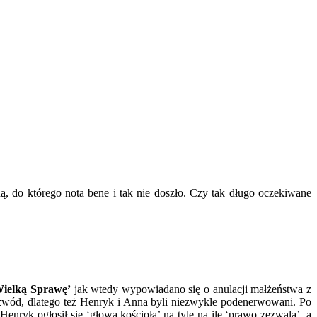
ą, do którego nota bene i tak nie doszło. Czy tak długo oczekiwane
Wielką Sprawę’
jak wtedy wypowiadano się o anulacji małżeństwa z
rozwód, dlatego też Henryk i Anna byli niezwykle podenerwowani. Po
enryk ogłosił się ‘głową kościoła’ na tyle na ile ‘prawo zezwala’, a