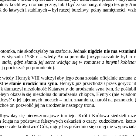
atury kochliwy i romantyczny, lubił być zakochany, dlatego też gdy A
do łatwych i stabilnych – był raczej burzliwy, pełny namiętności, w
otomka, nie skończyłaby na szafocie. Jednak
nigdzie nie ma wzmian
e w styczniu 1536 r. – wtedy Anna poroniła (przypuszczalnie był to 
 stało, gdyż złamał jej serce wdając się w romanse z innymi kobieta
y ją pocieszać po poronieniu).
e wtedy Henryk VIII walczył aby jego żona została oficjalnie uznana 
st w stanie urodzić mu syna
. Henryk już przechodził przez gorycz 
yk tłumaczył niezdolność Katarzyny do urodzenia syna tym, że poślub
yn okazała się niezdolna do urodzenia chłopca, Henryk (nie wiadomo
czyć’ o jej tajemnych mocach – m.in. znamiona, narośl na paznokciu (
 chce on pozwolić jej na urodzenie następcy tronu.
ywałay się pierwszomajowe turnieje. Król i Królowa siedzieli raze
cięta na podstawie fałszywych oskarżeń o czary, cudzołóstwo, kaziro
ł całe królestwo? Cóż, nigdy bezpośrednio się o niej nie wypowiadał, 