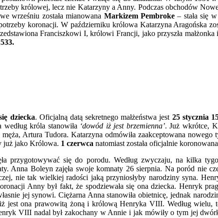
trzeby królowej, lecz nie Katarzyny a Anny. Podczas obchodów Nowe
 we wrześniu została mianowana
Markizem Pembroke
– stała się 
otrzeby koronacji. W październiku królowa Katarzyna Aragońska zos
przedstawiona Franciszkowi I, królowi Francji, jako przyszła małżonk
1533.
się dziecka
. Oficjalną datą sekretnego małżeństwa jest
25 stycznia 15
a według króla stanowiła
‘dowód iż jest
brzemienna’
. Już wkrótce, K
o męża, Artura Tudora. Katarzyna odmówiła zaakceptowana nowego tyt
y już jako Królowa.
1 czerwca
natomiast została oficjalnie koronowan
ęła przygotowywać się do porodu. Według zwyczaju, na kilka tyg
aty. Anna Boleyn zajęła swoje komnaty 26 sierpnia. Na poród nie cz
zej, nie tak wielkiej radości jaką przyniosłyby narodziny syna. He
ronacji Anny był fakt, że spodziewała się ona dziecka. Henryk pragn
własnie jej synowi. Ciężarna Anna stanowiła obietnicę, jednak narodz
iż jest ona prawowitą żoną i królową Henryka VIII. Według wielu, t
enryk VIII nadal był zakochany w Annie i jak mówiły o tym jej dwór