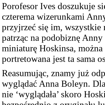
Porofesor Ives doszukuje s
czterema wizerunkami Anny 
przyjrzeć się im, wszystki
patrząc na podobiznę Anny z
miniaturę Hoskinsa, można 
portretowana jest ta sama o
Reasumując, znamy już odp
wyglądać Anna Boleyn. Dla
nie ‘wyglądała’ skoro Hos
bezpośrednio z oryginału l