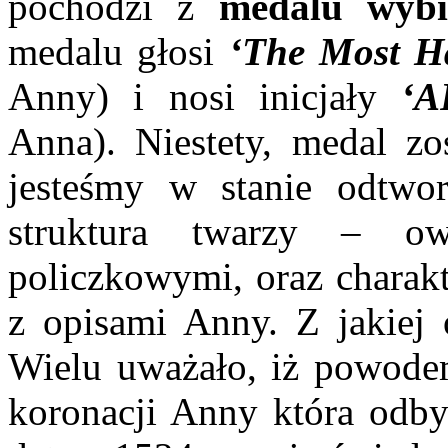
pochodzi z
medalu wybi
medalu głosi
‘The Most H
Anny) i nosi inicjały
‘AR
Anna). Niestety, medal zo
jesteśmy w stanie odtwo
struktura twarzy – o
policzkowymi, oraz charak
z opisami Anny. Z jakiej 
Wielu uważało, iż powodem
koronacji Anny która odbył