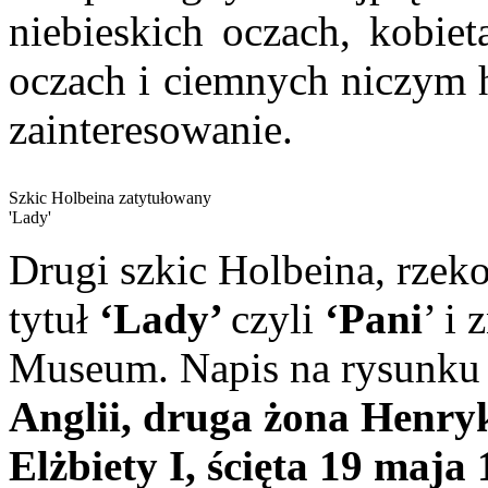
niebieskich oczach, kobie
oczach i ciemnych niczym 
zainteresowanie.
Szkic Holbeina zatytułowany
'Lady'
Drugi szkic Holbeina, rzek
tytuł
‘Lady’
czyli
‘Pani
’ i
Museum. Napis na rysunku 
Anglii, druga żona Henry
Elżbiety I, ścięta 19 maja