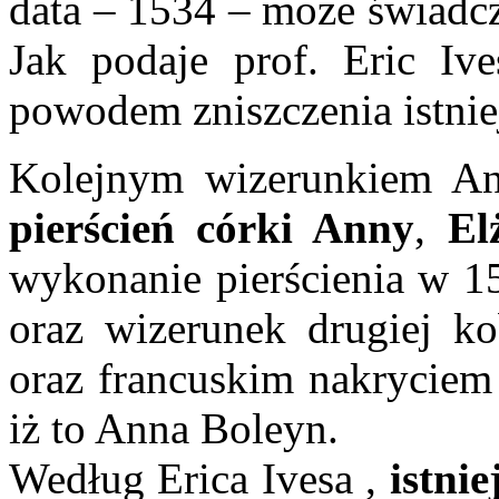
data – 1534 – może świadcz
Jak podaje prof. Eric Iv
powodem zniszczenia istnie
Kolejnym wizerunkiem An
pierścień córki Anny
,
El
wykonanie pierścienia w 15
oraz wizerunek drugiej ko
oraz francuskim nakryciem 
iż to Anna Boleyn.
Według Erica Ivesa ,
istni