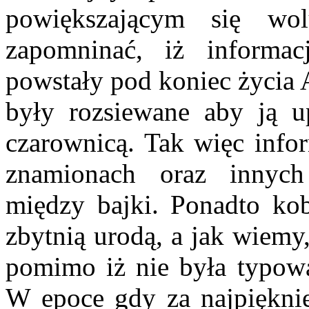
powiększającym się wo
zapomninać, iż informa
powstały pod koniec życia A
były rozsiewane aby ją u
czarownicą. Tak więc infor
znamionach oraz innych
między bajki. Ponadto kob
zbytnią urodą, a jak wiemy
pomimo iż nie była typową
W epoce gdy za najpiękni