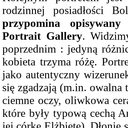
rodzinnej posiadłości B
przypomina opisywany 
Portrait Gallery
. Widzim
poprzednim : jedyną różni
kobieta trzyma różę. Portr
jako autentyczny wizerun
się zgadzają (m.in. owalna
ciemne oczy, oliwkowa cera
które były typową cechą A
jej córkę Elżbietę). Dłonie