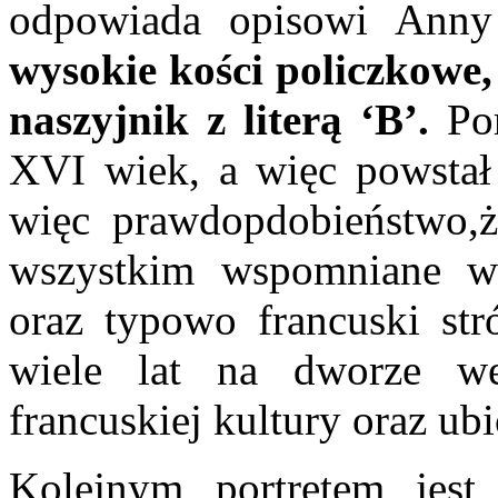
odpowiada opisowi Ann
wysokie kości policzkowe,
naszyjnik z literą ‘B’.
Por
XVI wiek, a więc powstał 
więc prawdopdobieństwo,że
wszystkim wspomniane wy
oraz typowo francuski str
wiele lat na dworze we
francuskiej kultury oraz ub
Kolejnym portretem jes