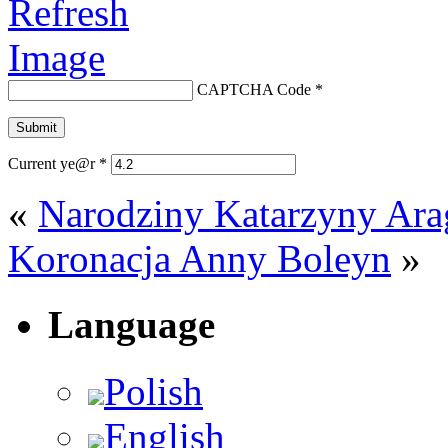
CAPTCHA Code
*
Current ye@r
*
«
Narodziny Katarzyny Ara
Koronacja Anny Boleyn
»
Language
Polish
English