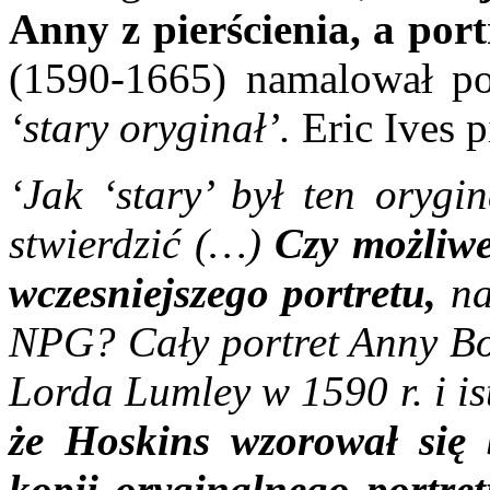
Anny z pierścienia, a po
(1590-1665) namalował po
‘stary oryginał’.
Eric Ives p
‘Jak ‘stary’ był ten orygi
stwierdzić (…)
Czy możliwe
wczesniejszego portretu,
na
NPG? Cały portret Anny Bo
Lorda Lumley w 1590 r. i is
że Hoskins wzorował się 
kopii oryginalnego portr