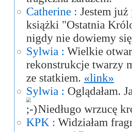
Catherine :
Jestem już
książki "Ostatnia Król
nigdy nie dowiemy się
Sylwia :
Wielkie otwa
rekonstrukcje twarzy 
ze statkiem.
«link»
Sylwia :
Oglądałam. Ja
Niedługo wrzucę kró
KPK :
Widziałam fragm