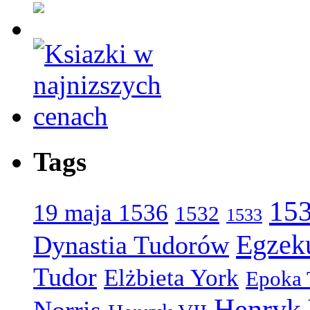
Tags
15
19 maja 1536
1532
1533
Egzek
Dynastia Tudorów
Tudor
Elżbieta York
Epoka
Henryk 