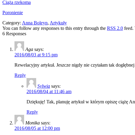
Ciąża rzekoma
Poronienie
Category:
Anna Boleyn
,
Artykuły
You can follow any responses to this entry through the
RSS 2.0
feed.
6 Responses
Aga
says:
2016/08/03 at 9:15 pm
Rewelacyjny artykuł. Jeszcze nigdy nie czytałam tak dogłębnej
Reply
Sylwia
says:
2016/08/04 at 11:46 am
Dziękuję! Tak, planuję artykuł w którym opiszę ciążę A
Reply
Monika
says:
2016/08/05 at 12:00 pm