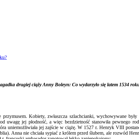
oku?
agadka drugiej ciąży Anny Boleyn: Co wydarzyło się latem 1534 rok
 przymusem. Kobiety, zwłaszcza szlachcianki, wychowywane były w
 pod uwagę jej płodność, a więc bezdzietność stanowiła pewnego rod
która uniemożliwiała jej zajście w ciążę. W 1527 r. Henryk VIII post
lia). Anna nie chciała sypiać z królem przed ślubem, ale rozwód Henr
r. francuski ambasador zanotował lekko zaniepokojony: