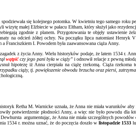
a spodziewała się kolejnego potomka. W kwietniu tego samego roku p
i wizytę małej Elżbiecie w pałacu Eltham, który służył jako rezyden
ebiegają zgodnie z planem. Przygotowania te objęły ustawienie żel
aty na odcień żółtej ochry. Na początku lipca natomiast Henryk VII
em a Franciszkiem I. Powodem była zaawansowana ciąża Anny.
h zagadek z życia Anny. Wielu historyków podaje, że latem 1534 r. A
zął
wątpić
czy jego pani była w ciąży”
i odnowił relacje z pewną młod
snuł hipotezę iż Anna cierpiała na ciążę rzekomą. Ciąża rzekoma 
zypadku ciąży, tj. powiększenie obwodu brzucha oraz piersi, zatrzym
ychologiczną.
 historyk Retha M. Warnicke uznała, że Anna nie miała warunków aby n
nowiły potwierdzenie płodności Anny, a więc nie było powodu dla któ
niem Dewhursta argumentując, że Anna nie miała szczególnych powodów 
nia 1534 r. można uznać, że do poczęcia doszło w
listopadzie 1533
l