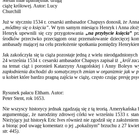
Medal miał upamiętniać drugą
ciążę królowej. Autor: Lucy
Churchill
Już w styczniu 1534 r. cesarski ambasador Chapuys donosił, że Ann
„módlmy się o księcia”
. W tym samym miesiącu Henryk i Anna złożyl
Henryk upewnili się czy przygotowania
„na przybycie księcia”
prz
środków przeciwko przeciągom oraz przemalowanie dziecięcej komn
ambasady mającej na celu przełożenie spotkania pomiędzy Henryki
Jak zakończyła się ta ciąża pozostaje jedną z wielu nieodgadnionyc
24 września 1534 r. cesarski ambasador Chapuys zapisał iż
„król zac
na temat ciąż i poronień Katarzyny Aragońskiej i Anny Boleyn wy
zapłodnienia dochodzi do somatycznych zmian w organizmie jak w pr
u kobiet które bardzo pragną zajścia w ciążę, często czując presję ps
Rysunek pałacu Eltham. Autor:
Peter Stent, rok 1653.
Nie wszyscy historycy jednak zgadzają się z tą teorią. Amerykańska
argumentując, że narodziny zdrowej córki we wrześniu 1533 r. sta
Nieżyjący już historyk Eric Ives również nie zgodził się z założe
a biorąc pod uwagę komentarz o jej „pokaźnym” brzuchu z 27 kwiet
str. 445)
.