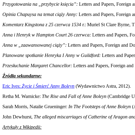
Przygotowania na
„przybycie księcia”:
Letters and Papers, Foreign 
Opinia Chapuysa na temat ciąży Anny:
Letters and Papers, Foreign 
Komentarz Kingstona z 25 czerwca 1534 r.
: Muriel St Clare Byrne, Th
Anna i Henryk w Hampton Court 26 czerwca:
Letters and Papers, F
Anna w
„zaawansowanej ciąży”:
Letters and Papers, Foreign and D
Planowane spotkanie Henryka I Anny w Guildford:
Letters and Pape
Przesłuchanie Margaret Chancellor:
Letters and Papers, Foreign an
Źródła sekundarne:
Eric Ives:
Życie i Śmierć Anny Boleyn
(Wydawnictwo Astra, 2012).
Retha M. Warnicke:
The Rise and Fall of Anne Boleyn
(Cambridge Uni
Sarah Morris, Natalie Grueninger:
In The Footsteps of Anne Boleyn
(A
John Dewhurst,
The alleged miscarriages of Catherine of Aragon a
Artykuły z Wikipedii: