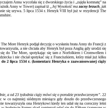
wyczajem Anna wycofała się z dworskiego życia i „zajęła komnatę” na
trażnik Anny w Tower) zapisał iż
„Jej Wysokość ma
zacny brzuch
, jak
ie się urywa. 5 lipca 1534 r. Henryk VIII był już w rezydencji The
amshire.
 The More Henryk podjął decyzję o wysłaniu brata Anny do Francji z
owarzyszła, a nie chciała aby Henryk był poza Anglią gdy urodzi się
ł się do The More, spotykając się tam z Norfolkiem i Cromwellem i
ecka i nie chciał spotykać się z Franciszkiem, który miał już kilku
 do 2 lipca 1534 r. (komentarz Henryka o zaawansowanej ciąży
dnie, a od 23 tydodnia ciąży mówi się o porodzie przedwczesnym”
. 22
dąc w co najmniej siódmym miesiącu gdy doszło do przedwczesnego
nie towarzyszyła ona Henrykowi kiedy ten udał się na coroczny letni
ng w hrabstwie Surrey skąd zamierzał udać się do Eltham (zapewne w