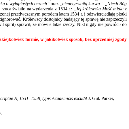
ką o wyłupiastych oczach”
oraz
„nieprzyzwoitą kurwą”
.
„Niech Bóg
 rzuca światło na wydarzenia z 1534 r.:
„Jej królewska Mość miała z
zonej przedwczesnym porodem latem 1534 r. i odzwierciedlają plotki
 zignorować. Królewscy dostojnicy badający tę sprawę nie zaprzeczyli
il spirit) sprawił, że mówiła takie rzeczy. Nikt nigdy nie powrócił do
akiejkolwiek formie, w jakikolwiek sposób, bez uprzedniej zgody
scriptae A, 1531
–
1558, typis Academicis excudit
J. Gul. Parker,
.