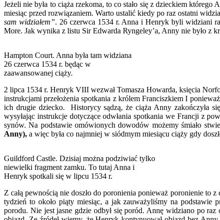
Jeżeli nie była to ciąża rzekoma, to co stało się z dzieckiem któr
miesiąc przed rozwiązaniem. Warto ustalić kiedy po raz ostatni widz
sam widziałem”
. 26 czerwca 1534 r. Anna i Henryk byli widziani 
More. Jak wynika z listu Sir Edwarda Ryngeley’a, Anny nie było z 
Hampton Court. Anna była tam widziana
26 czerwca 1534 r. będąc w
zaawansowanej ciąży.
2 lipca 1534 r. Henryk VIII wezwał Tomasza Howarda, księcia Norfo
instrukcjami przełożenia spotkania z królem Franciszkiem I poniewa
ich drugie dziecko. Historycy sądzą, że ciąża Anny zakończyła si
wysyłając instrukcje dotyczące odwłania spotkania we Francji z pow
synów. Na podstawie omówionych dowodów możemy śmiało stwier
Anny),
a więc była co najmniej w siódmym miesiącu ciąży gdy doszło
Guildford Castle. Dzisiaj można podziwiać tylko
niewielki fragment zamku. To tutaj Anna i
Henryk spotkali się w lipcu 1534 r.
Z całą pewnością nie doszło do poronienia ponieważ poronienie to z 
tydzień to około piąty miesiąc, a jak zauważyliśmy na podstawi
porodu. Nie jest jasne gdzie odbył się poród. Annę widziano po raz
objazd. Ze źródeł wiemy, że Henryk kontynuował objazd bez Anny. 1