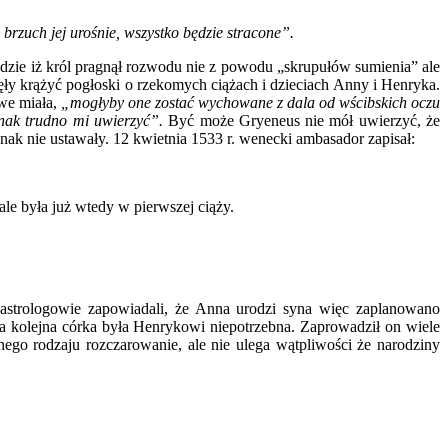
 brzuch jej urośnie, wszystko będzie stracone”.
dzie iż król pragnął rozwodu nie z powodu „skrupułów sumienia” ale
y krążyć pogłoski o rzekomych ciążach i dzieciach Anny i Henryka.
owe miała,
„mogłyby one zostać wychowane z dala od wścibskich oczu
ednak trudno mi uwierzyć”.
Być może Gryeneus nie mół uwierzyć, że
nak nie ustawały. 12 kwietnia 1533 r. wenecki ambasador zapisał:
ale była już wtedy w pierwszej ciąży.
astrologowie zapowiadali, że Anna urodzi syna więc zaplanowano
ia kolejna córka była Henrykowi niepotrzebna. Zaprowadził on wiele
go rodzaju rozczarowanie, ale nie ulega wątpliwości że narodziny