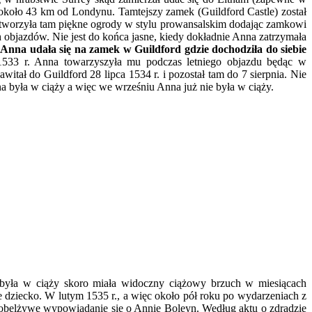
 około 43 km od Londynu. Tamtejszy zamek (Guildford Castle) został
stworzyła tam piękne ogrody w stylu prowansalskim dodając zamkowi
 objazdów. Nie jest do końca jasne, kiedy dokładnie Anna zatrzymała
 Anna udała się na zamek w Guildford gdzie dochodziła do siebie
533 r. Anna towarzyszyła mu podczas letniego objazdu będąc w
itał do Guildford 28 lipca 1534 r. i pozostał tam do 7 sierpnia. Nie
 była w ciąży a więc we wrześniu Anna już nie była w ciąży.
a była w ciąży skoro miała widoczny ciążowy brzuch w miesiącach
 dziecko. W lutym 1535 r., a więc około pół roku po wydarzeniach z
 o obelżywe wypowiadanie się o Annie Boleyn. Według aktu o zdradzie