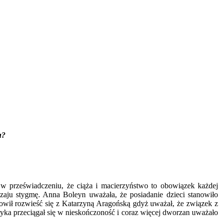
u?
 przeświadczeniu, że ciąża i macierzyństwo to obowiązek każdej
zaju stygmę. Anna Boleyn uważała, że posiadanie dzieci stanowiło
anowił rozwieść się z Katarzyną Aragońską gdyż uważał, że związek z
yka przeciągał się w nieskończoność i coraz więcej dworzan uważało