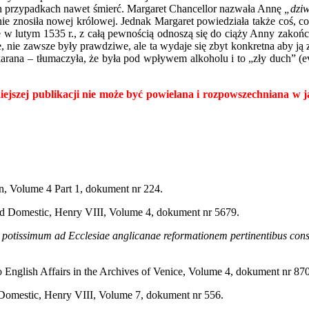
nych przypadkach nawet śmierć. Margaret Chancellor nazwała Annę
„dziw
nie znosiła nowej królowej. Jednak Margaret powiedziała także coś, co
w lutym 1535 r., z całą pewnością odnoszą się do ciąży Anny zakońc
le, nie zawsze były prawdziwe, ale ta wydaje się zbyt konkretna aby ją
ukarana – tłumaczyła, że była pod wpływem alkoholu i to „zły duch” (ev
iejszej publikacji nie może być powielana i rozpowszechniana w j
in, Volume 4 Part 1, dokument nr 224.
and Domestic, Henry VIII, Volume 4, dokument nr 5679.
s potissimum ad Ecclesiae anglicanae reformationem pertinentibus con
o English Affairs in the Archives of Venice, Volume 4, dokument nr 870
 Domestic, Henry VIII, Volume 7, dokument nr 556.