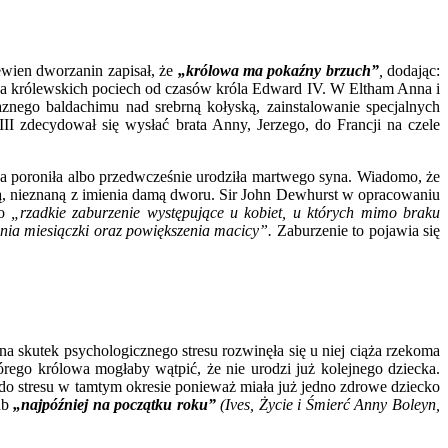
ewien dworzanin zapisał, że
„królowa ma pokaźny brzuch”
,
dodając:
cja królewskich pociech od czasów króla Edward IV. W Eltham Anna i
aznego baldachimu nad srebrną kołyską, zainstalowanie specjalnych
I zdecydował się wysłać brata Anny, Jerzego, do Francji na czele
nna poroniła albo przedwcześnie urodziła martwego syna. Wiadomo, że
ą, nieznaną z imienia damą dworu. Sir John Dewhurst w opracowaniu
to
„rzadkie zaburzenie występujące u kobiet, u których mimo braku
ania miesiączki oraz powiększenia macicy”.
Zaburzenie to pojawia się
a skutek psychologicznego stresu rozwinęła się u niej ciąża rzekoma
rego królowa mogłaby wątpić, że nie urodzi już kolejnego dziecka.
do stresu w tamtym okresie ponieważ miała już jedno zdrowe dziecko
ub
„najpóźniej na początku roku”
(Ives, Życie i Śmierć Anny Boleyn,