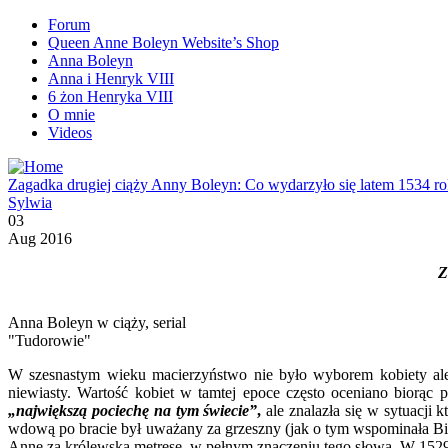
Forum
Queen Anne Boleyn Website’s Shop
Anna Boleyn
Anna i Henryk VIII
6 żon Henryka VIII
O mnie
Videos
Zagadka drugiej ciąży Anny Boleyn: Co wydarzyło się latem 1534 r
Sylwia
03
Aug 2016
Z
Anna Boleyn w ciąży, serial
"Tudorowie"
W szesnastym wieku macierzyństwo nie było wyborem kobiety ale
niewiasty. Wartość kobiet w tamtej epoce często oceniano biorąc
„największą pociechę na tym świecie”
,
ale znalazła się w sytuacji 
wdową po bracie był uważany za grzeszny (jak o tym wspominała Bib
Annę za królewską metresę w pełnym znaczeniu tego słowa. W 1529 