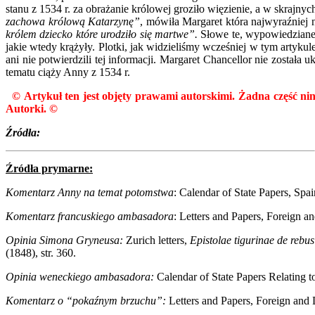
stanu z 1534 r. za obrażanie królowej groziło więzienie, a w skraj
zachowa królową Katarzynę”
, mówiła Margaret która najwyraźniej 
królem dziecko które urodziło się martwe”.
Słowe te, wypowiedziane 
jakie wtedy krążyły. Plotki, jak widzieliśmy wcześniej w tym artyku
ani nie potwierdzili tej informacji. Margaret Chancellor nie została 
tematu ciąży Anny z 1534 r.
©
Artykuł ten jest objęty prawami autorskimi. Żadna część nin
Autorki.
©
Źródła:
Źródła prymarne:
Komentarz Anny na temat potomstwa
: Calendar of State Papers, Spa
Komentarz francuskiego ambasadora
: Letters and Papers, Foreign 
Opinia Simona Gryneusa:
Zurich letters,
Epistolae tigurinae de rebu
(1848), str. 360.
Opinia weneckiego ambasadora:
Calendar of State Papers Relating t
Komentarz o “pokaźnym brzuchu”:
Letters and Papers, Foreign and