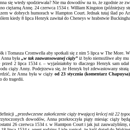
ego Anna się wtedy spodziewała? Nie ma dowodów na to, że zgodnie ze z
iano ciężarną Annę. 24 czerwca 1534 r. William Kingston (późniejszy s
razem w dobrych humorach w Hampton Court. Jednak tutaj ślad po Ann
królem kiedy 8 lipca Henryk zawitał do Cheneys w hrabstwie Buckingh
lk i Tomasza Cromwella aby spotkali się z nim 5 lipca w The More. W
ż Anna była
„w tak zaawansowanej ciąży”
iż było niemożliwe aby mu t
ę przed 2 lipca 1534 r. – wyjaśniałoby to dlaczego Henryk sam uda
odu ciąży Anny. Podejrzewa się, że Henryk był zdewastowany stratą dzi
dzić, że Anna była w ciąży
od 23 stycznia (komentarz Chapuysa)
 do tragedii.
definicji
„przedwczesne zakończenie ciąży trwającej krócej niż 22 tygo
e przytoczonych dowodów, Anna przekroczyła piąty miesiąc ciąży bę
 ostatni 26 czerwca 1534 r. w Hamtpon Court i jak już zauważyliśmy, 
8 lipca 1534 r. agent rodziny Lisle zapisał, że król dotarł do Woki