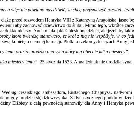
nny a więc nie powinno nas dziwić, że chcą przyspieszyć rozwód. Jeżeli
w ciążę przed rozwodem Henryka VIII z Katarzyną Aragońską, jasne bę
wieniu aby zachować dziewictwo do ślubu. Mimo tego, wkrótce zaczęł
ł dokładnie czy Anna miała jakieś nieślubne dzieci, ale jeżeli by tak
aj osoby które twierdzą stanowczo, że król z nią nie współżyje, w co j
ziwą kobietę o ciemnej karnacji. Plotki o rzekomych ciążach Anny jed
y temu oraz że urodziła ona syna który ma obecnie kilka miesięcy”.
ilka miesięcy temu”
, 25 stycznia 1533. Anna jednak nie urodziła syna, 
ę. Według cesarskiego ambasadora, Eustachego Chapuysa, nadworni 
dwołano gdy urodziła się dziewczynka. Z dynastycznego punktu widzen
dziny Elżbiety z całą pewnością stanowiły dla Anny i Henryka pewne