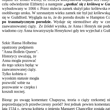
celu odwiedzenie Elżbiety) a następnie
„spotkać się z królową w Gu
wybudowany w 1066 r. Przez stulecia zamek służył jako królewska 
osobliwego uroku. W szesnastym wieku zamek nie był już królewską r
się w Guildford. Wygląda na to, że do porodu doszło w Hampton C
po traumatycznym porodzie.
Wydaje się niemożliwe aby w cze
zaawansowanej ciąży. Ze źródeł wynika, że Anna i Henryk nie podróżo
wiadomo czy Anna towarzyszyła Henrykowi gdy ten wyjechał z Guildf
Szkic Hansa Holbeina
opatrzony podpisem
"Anna Bollein Queen".
Historycy uważają, że
Anna mogła pozować
do tego szkicu będąc w
zaawansowanej ciąży.
Tylko kobieta o
wyoskim statusie mogła
pozwolić sobie na
pozowanie w czepku i
koszuli nocnej.
Biorąc po uwagę komentarz Chapuysa, teoria o ciąży rzekomej ni
poprzedzających przedwczesny poród? Jest jednak pewien komentarz 
lata 1534 r., pewna kobieta o imieniu Margaret Chancellor została 