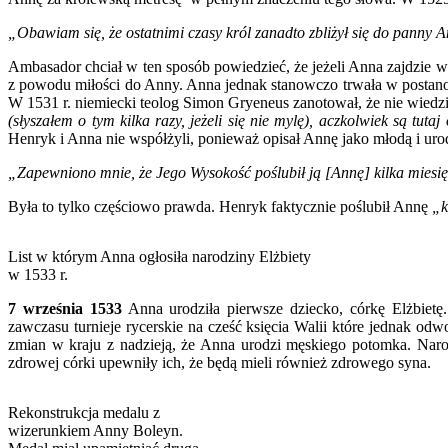
„Obawiam się, że ostatnimi czasy król zanadto zbliżył się do panny A
Ambasador chciał w ten sposób powiedzieć, że jeżeli Anna zajdzie 
z powodu miłości do Anny. Anna jednak stanowczo trwała w postano
W 1531 r. niemiecki teolog Simon Gryeneus zanotował, że nie wiedzia
(słyszałem o tym kilka razy, jeżeli się nie mylę), aczkolwiek są tut
Henryk i Anna nie współżyli, ponieważ opisał Annę jako młodą i urod
„Zapewniono mnie, że Jego Wysokość poślubił ją [Annę] kilka miesięc
Była to tylko częściowo prawda. Henryk faktycznie poślubił Annę
„k
List w którym Anna ogłosiła narodziny Elżbiety
w 1533 r.
7 września 1533
Anna urodziła pierwsze dziecko, córkę Elżbiet
zawczasu turnieje rycerskie na cześć księcia Walii które jednak o
zmian w kraju z nadzieją, że Anna urodzi męskiego potomka. Naro
zdrowej córki upewniły ich, że będą mieli również zdrowego syna.
Rekonstrukcja medalu z
wizerunkiem Anny Boleyn.