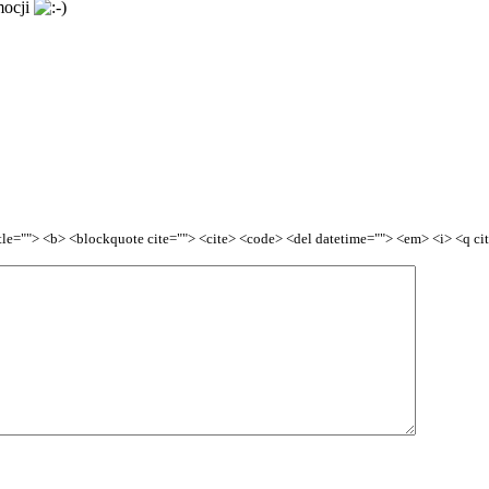
mocji
title=""> <b> <blockquote cite=""> <cite> <code> <del datetime=""> <em> <i> <q ci