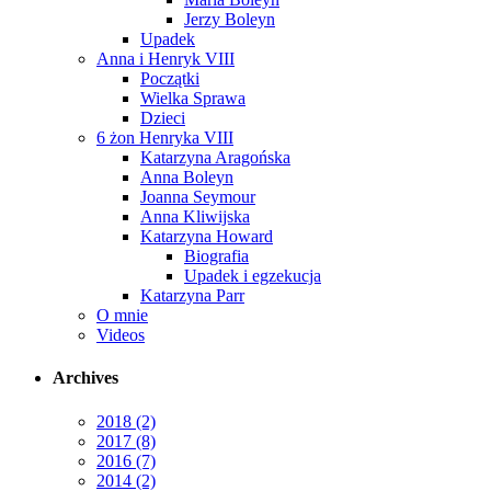
Jerzy Boleyn
Upadek
Anna i Henryk VIII
Początki
Wielka Sprawa
Dzieci
6 żon Henryka VIII
Katarzyna Aragońska
Anna Boleyn
Joanna Seymour
Anna Kliwijska
Katarzyna Howard
Biografia
Upadek i egzekucja
Katarzyna Parr
O mnie
Videos
Archives
2018
(2)
2017
(8)
2016
(7)
2014
(2)