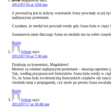
Magdalena
says:
2012/07/16 at 3:04 pm
Z pewnością jest to jedyny wizerunek Anny powstały za jej ży
najlepszymy portretami.
Czytałam, że medal ten powstał wtedy gdy Anna była w ciąży i 
Zastanawia mnie dlaczego Anna na medalu ma na sobie czepek
Reply
Sylwia
says:
2012/07/16 at 7:36 pm
Dziękuję za komentarz, Magdaleno!
Monety są właśnie najlepszymi portretami – ukazują ogromne
Tak, według przypuszczeń historyków Anna była wtedy w ciąż
To, że Anna była zwolenniczką francuskich czepków nie znaczy
chodziło tutaj o propagandę, czy może po prostu Anna uważała
Reply
Sylwia
says:
2012/07/17 at 10:48 pm