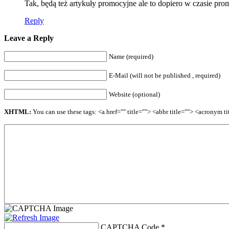
Tak, będą też artykuły promocyjne ale to dopiero w czasie pro
Reply
Leave a Reply
Name (required)
E-Mail (will not be published , required)
Website (optional)
XHTML:
You can use these tags: <a href="" title=""> <abbr title=""> <acronym 
CAPTCHA Code
*