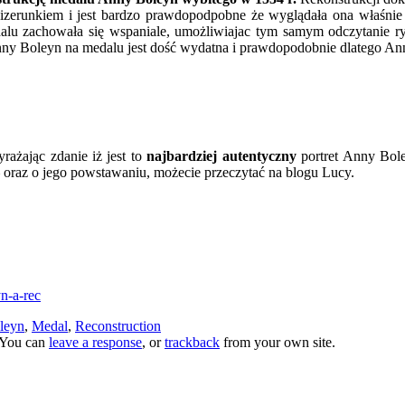
izerunkiem i jest bardzo prawdopodpobne że wyglądała ona właśnie 
dalu zachowała się wspaniale, umożliwiajac tym samym odczytanie ry
Anny Boleyn na medalu jest dość wydatna i prawdopodobnie dlatego An
ażając zdanie iż jest to
najbardziej autentyczny
portret Anny Bol
 oraz o jego powstawaniu, możecie przeczytać na blogu Lucy.
yn-a-rec
leyn
,
Medal
,
Reconstruction
 You can
leave a response
, or
trackback
from your own site.