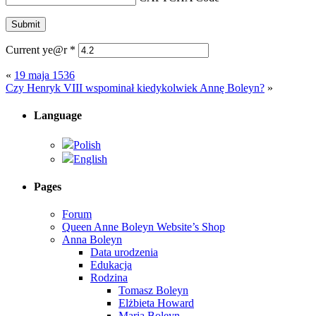
Current ye@r
*
«
19 maja 1536
Czy Henryk VIII wspominał kiedykolwiek Annę Boleyn?
»
Language
Polish
English
Pages
Forum
Queen Anne Boleyn Website’s Shop
Anna Boleyn
Data urodzenia
Edukacja
Rodzina
Tomasz Boleyn
Elżbieta Howard
Maria Boleyn