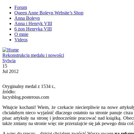
Forum
Queen Anne Boleyn Website’s Shop
Anna Boleyn
Anna i Henryk VIII
6 żon Henryka VIII
O mnie
Videos
Rekonstrukcja medalu i nowości
Sylwia
15
Jul 2012
Oryginalny medal z 1534 r.,
źródło:
lucysblog.posterous.com
Witajcie kochani! Wiem, że czekacie niecierpliwie na nowe artykuł
chciałabym nieco wyjaśnić dlaczego ostatnio na stronie panuje cis
pisac artykuły na stronę i jednocześnie pracować nad książką. Obe
także zmiany na stronie więc nie przerażajcie się jak pewego dnia coś
A więc do rzeczy – dzisiaj chciałam zwrócić Waszą uwagę
na rekon