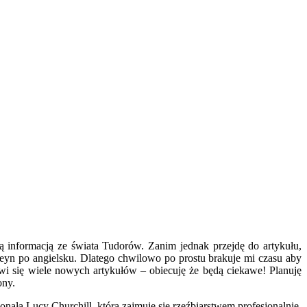
żą informacją ze świata Tudorów. Zanim jednak przejdę do artykułu,
leyn po angielsku. Dlatego chwilowo po prostu brakuje mi czasu aby
awi się wiele nowych artykułów – obiecuję że będą ciekawe! Planuję
ony.
nała Lucy Churchill, która zajmuje się rzeźbiarstwem profesjonalnie.