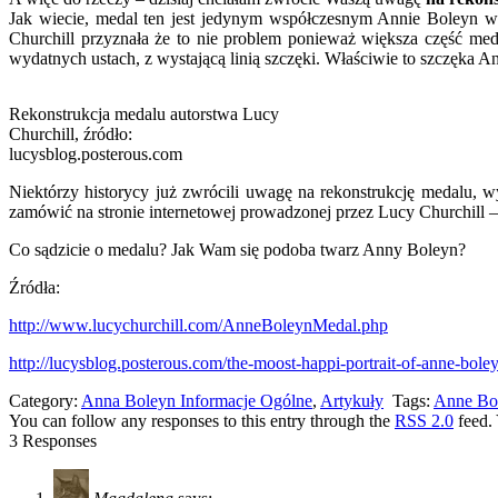
Jak wiecie, medal ten jest jedynym współczesnym Annie Boleyn w
Churchill przyznała że to nie problem ponieważ większa część me
wydatnych ustach, z wystającą linią szczęki. Właściwie to szczęka 
Rekonstrukcja medalu autorstwa Lucy
Churchill, źródło:
lucysblog.posterous.com
Niektórzy historycy już zwrócili uwagę na rekonstrukcję medalu, wyr
zamówić na stronie internetowej prowadzonej przez Lucy Churchill –
Co sądzicie o medalu? Jak Wam się podoba twarz Anny Boleyn?
Źródła:
http://www.lucychurchill.com/AnneBoleynMedal.php
http://lucysblog.posterous.com/the-moost-happi-portrait-of-anne-bole
Category:
Anna Boleyn Informacje Ogólne
,
Artykuły
Tags:
Anne Bo
You can follow any responses to this entry through the
RSS 2.0
feed.
3 Responses