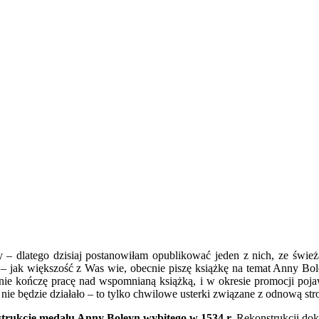
y – dlatego dzisiaj postanowiłam opublikować jeden z nich, ze świe
za – jak większość z Was wie, obecnie piszę książkę na temat Anny Bo
cnie kończę pracę nad wspomnianą książką, i w okresie promocji poj
 nie będzie działało – to tylko chwilowe usterki związane z odnową str
strukcję medalu Anny Boleyn wybitego w 1534 r.
Rekonstrukcji doko