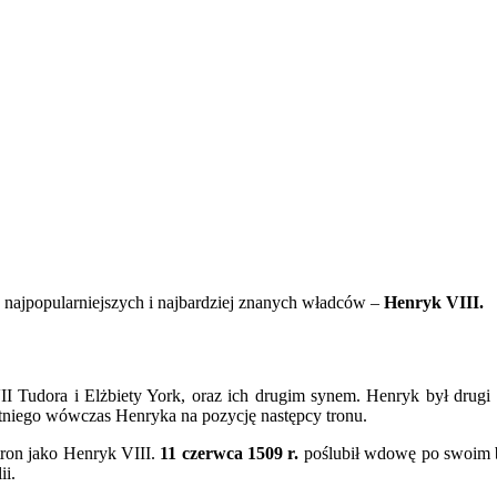
z najpopularniejszych i najbardziej znanych władców –
Henryk VIII.
I Tudora i Elżbiety York, oraz ich drugim synem. Henryk był drugi 
etniego wówczas Henryka na pozycję następcy tronu.
tron jako Henryk VIII.
11 czerwca 1509 r.
poślubił wdowę po swoim b
ii.