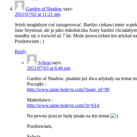
Garden of Shadow
says:
2011/07/02 at 11:21 pm
Jeżeli mogłabym coś zasugerować. Bardzo ciekawi mnie wątek m
Jane Seymour, ale ja jako miłośniczka Anny bardzo chciałabym
starałby się o rozwód aż 7 lat. Może przeoczyłam ten artykuł n
Pozdrawiam ; )
Reply
Sylwia
says:
2011/07/03 at 6:46 pm
Garden of Shadow, pisałam już dwa artykuły na temat m
Początki :
http://www.anne-boleyn.com/?page_id=90
Małżeństwo :
http://www.anne-boleyn.com/?p=614
Na pewno jeszcze będę pisała na ten temat
Pozdrawiam,
Sylwia