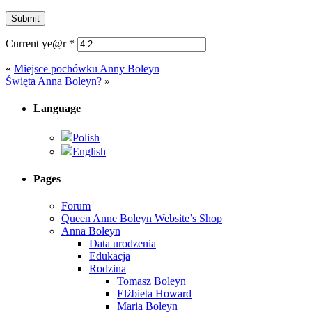
Current ye@r
*
«
Miejsce pochówku Anny Boleyn
Święta Anna Boleyn?
»
Language
Polish
English
Pages
Forum
Queen Anne Boleyn Website’s Shop
Anna Boleyn
Data urodzenia
Edukacja
Rodzina
Tomasz Boleyn
Elżbieta Howard
Maria Boleyn