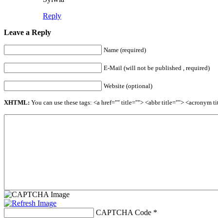
Reply
Leave a Reply
Name (required)
E-Mail (will not be published , required)
Website (optional)
XHTML:
You can use these tags: <a href="" title=""> <abbr title=""> <acronym 
CAPTCHA Code
*