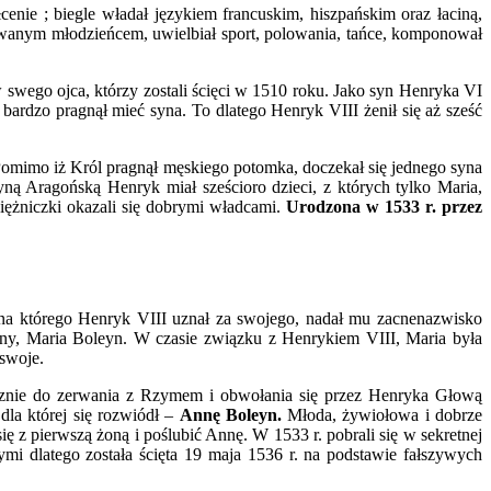
enie ; biegle władał językiem francuskim, hiszpańskim oraz łaciną,
rtowanym młodzieńcem, uwielbiał sport, polowania, tańce, komponował
 swego ojca, którzy zostali ścięci w 1510 roku. Jako syn Henryka VI
bardzo pragnął mieć syna. To dlatego Henryk VIII żenił się aż sześć
Pomimo iż Król pragnął męskiego potomka, doczekał się jednego syna
yną Aragońską Henryk miał sześcioro dzieci, z których tylko Maria,
iężniczki okazali się dobrymi władcami.
Urodzona w 1533 r. przez
yna którego Henryk VIII uznał za swojego, nadał mu zacnenazwisko
Anny, Maria Boleyn. W czasie związku z Henrykiem VIII, Maria była
 swoje.
tecznie do zerwania z Rzymem i obwołania się przez Henryka Głową
dla której się rozwiódł –
Annę Boleyn.
Młoda, żywiołowa i dobrze
 z pierwszą żoną i poślubić Annę. W 1533 r. pobrali się w sekretnej
nymi dlatego została ścięta 19 maja 1536 r. na podstawie fałszywych