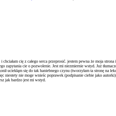
 chciałam cię z całego serca przeprosić. jestem pewna że moja strona i
go zapytania cie o pozwolenie. Jest mi niezmiernie wstyd. Już tłumacz
nił uciekłąm się do tak haniebnego czynu (tworzyłam ta stronę na lekc
c niestety nie moge wnieśc poprawek (podpisanie ciebie jako autorki)
sz jak bardzo jest mi wstyd.