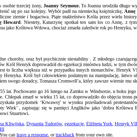
osobie trzeciej żony,
Joanny Seymour.
To Joanna urodziła długo w
enić się po raz kolejny. Wybór padł na niemiecką księżniczkę,
Annę 
z liczne ziemie i bogactwa. Piąte małżeństwo Króla przez wielu histo
nę Howard
. Niestety, Katarzynę spotkał ten sam los co Annę, z ty
łowana jako Królowa Wdowa, chociaż zmarła zaledwie rok po Henryku, 
odne choroby, oraz był psychicznie niestabilny . Z młodego czarujące
Król Henryk doprowadził do egzekucji mnóstwa ludzi, w tym dwóch żon
 jest to liczba większa niż w przypadku innych monarchów. Henryk V
 Henryka. Król był człowiekiem podatnym na manipulację, łatwo ul
ęciem swego doradcy, Tomasza Cromwell’a, który zawsze wiernie mu sł
 55 lat. Pochowano go 16 lutego na Zamku w Windsorze, u boku jego 
ie. Chłopak zmarł w wieku 15 lat, co doprowadziło do objęcia tronu p
o zyskała przydomek ‘Krwawej’ w wyniku prześladowań protestantów.
oty Wiek’ , zapisując się w pamięci Anglików jako ‘dobra Królowa B
bowi Stuartowi.
a Kliwijska
,
Dynastia Tudorów
,
egzekucje
,
Elżbieta York
,
Henryk VI
III
 You can
leave a response
, or
trackback
from your own site.