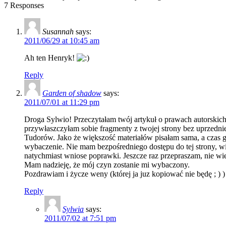
7 Responses
Susannah
says:
2011/06/29 at 10:45 am
Ah ten Henryk!
Reply
Garden of shadow
says:
2011/07/01 at 11:29 pm
Droga Sylwio! Przeczytałam twój artykuł o prawach autorskich i
przywłaszczyłam sobie fragmenty z twojej strony bez uprzednie
Tudorów. Jako że większość materiałów pisałam sama, a czas go
wybaczenie. Nie mam bezpośredniego dostępu do tej strony, wię
natychmiast wniose poprawki. Jeszcze raz przepraszam, nie wie
Mam nadzieję, że mój czyn zostanie mi wybaczony.
Pozdrawiam i życze weny (której ja juz kopiować nie będę ; ) )
Reply
Sylwia
says:
2011/07/02 at 7:51 pm