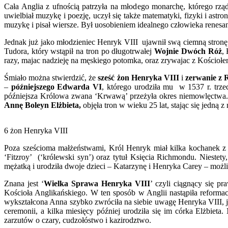
Cała Anglia z ufnością patrzyła na młodego monarchę, którego rząd
uwielbiał muzykę i poezję, uczył się także matematyki, fizyki i as
muzykę i pisał wiersze. Był uosobieniem idealnego człowieka renesans
Jednak już jako młodzieniec Henryk VIII ujawnił swą ciemną stronę 
Tudora, który wstąpił na tron po długotrwałej
Wojnie Dwóch Róż
,
razy, majac nadzieję na męskiego potomka, oraz zrywajac z Kościoł
Śmiało można stwierdzić, że
sześć żon Henryka VIII
i
zerwanie z
–
późniejszego Edwarda VI
, którego urodziła mu w 1537 r. trze
późniejsza Królowa zwana ‘Krwawą’ przeżyła okres niemowlęctwa. T
Annę Boleyn Elżbieta,
objęła tron w wieku 25 lat, stając się jedną 
6 żon Henryka VIII
Poza sześcioma małżeństwami, Król Henryk miał kilka kochanek z 
‘Fitzroy’ (‘królewski syn’) oraz tytuł Księcia Richmondu. Nieste
mężatką i urodziła dwoje dzieci – Katarzynę i Henryka Carey – możliwe
Znana jest ‘
Wielka Sprawa Henryka VIII
’ czyli ciągnący się p
Kościoła Anglikańskiego. W ten sposób w Anglii nastąpiła reformac
wykształcona Anna szybko zwróciła na siebie uwagę Henryka VIII, je
ceremonii, a kilka miesięcy później urodziła się im córka Elżbieta
zarzutów o czary, cudzołóstwo i kazirodztwo.