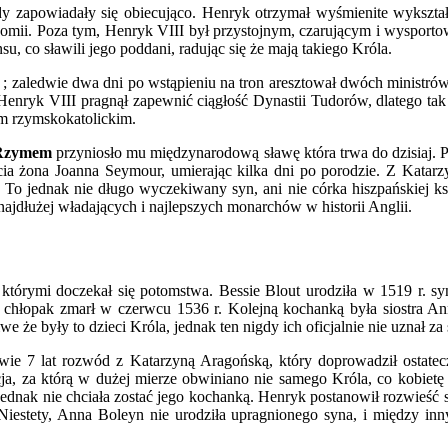
y zapowiadały się obiecująco. Henryk otrzymał wyśmienite wykształc
tronomii. Poza tym, Henryk VIII był przystojnym, czarującym i wyspo
u, co sławili jego poddani, radując się że mają takiego Króla.
; zaledwie dwa dni po wstąpieniu na tron aresztował dwóch ministrów
 Henryk VIII pragnął zapewnić ciągłość Dynastii Tudorów, dlatego tak 
em rzymskokatolickim.
 Rzymem
przyniosło mu międzynarodową sławę która trwa do dzisiaj. 
cia żona Joanna Seymour, umierając kilka dni po porodzie. Z Katarz
o jednak nie długo wyczekiwany syn, ani nie córka hiszpańskiej ks
z najdłużej władających i najlepszych monarchów w historii Anglii.
którymi doczekał się potomstwa. Bessie Blout urodziła w 1519 r. s
ty, chłopak zmarł w czerwcu 1536 r. Kolejną kochanką była siostra 
 że były to dzieci Króla, jednak ten nigdy ich oficjalnie nie uznał za
rawie 7 lat rozwód z Katarzyną Aragońską, który doprowadził osta
ja, za którą w dużej mierze obwiniano nie samego Króla, co kobietę 
dnak nie chciała zostać jego kochanką. Henryk postanowił rozwieść się
. Niestety, Anna Boleyn nie urodziła upragnionego syna, i między in