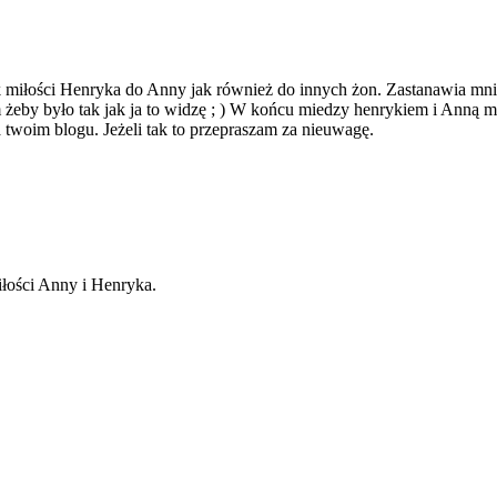
iłości Henryka do Anny jak również do innych żon. Zastanawia mnie k
 żeby było tak jak ja to widzę ; ) W końcu miedzy henrykiem i Anną m
a twoim blogu. Jeżeli tak to przepraszam za nieuwagę.
iłości Anny i Henryka.