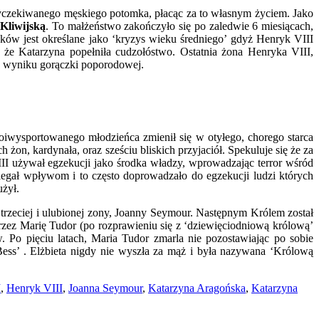
yczekiwanego męskiego potomka, płacąc za to własnym życiem. Jako
Kliwijską
. To małżeństwo zakończyło się po zaledwie 6 miesiącach,
ryków jest określane jako ‘kryzys wieku średniego’ gdyż Henryk VIII
m że Katarzyna popełniła cudzołóstwo. Ostatnia żona Henryka VIII,
w wyniku gorączki poporodowej.
goiwysportowanego młodzieńca zmienił się w otyłego, chorego starca
, kardynała, oraz sześciu bliskich przyjaciół. Spekuluje się że za
III używał egzekucji jako środka władzy, wprowadzając terror wśród
egał wpływom i to często doprowadzało do egzekucji ludzi których
użył.
trzeciej i ulubionej zony, Joanny Seymour. Następnym Królem został
rzez Marię Tudor (po rozprawieniu się z ‘dziewięciodniową królową’
 Po pięciu latach, Maria Tudor zmarla nie pozostawiając po sobie
ess’ . Elżbieta nigdy nie wyszła za mąż i była nazywana ‘Królową
I
,
Henryk VIII
,
Joanna Seymour
,
Katarzyna Aragońska
,
Katarzyna