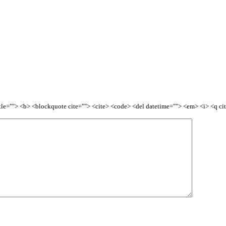
title=""> <b> <blockquote cite=""> <cite> <code> <del datetime=""> <em> <i> <q ci