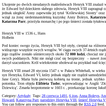
Ukojenie po dwóch nieudanych małżeństwach Henryk VIII znalazł w 
że Edward był dzieckiem słabego zdrowia, Henryk VIII zapragnął oż
jednak uległość Anny zapewniła jej tytuł ‘Królewskiej Siostry’ ora
wziął za żonę siedemnastoletnią kuzynkę Anny Boleyn,
Katarzy
Katarzna Parr
, przeżyła monarchę i po jego śmierci została tytu
Henryk VIII w 1536 r., Hans
Holbein
Pod koniec swego życia, Henryk VIII był otyły, cierpiał na róźnor
widzącego wszędzie swych wrogów. W ciągu swych 37-letnich rządów 
jego rządów zostało uśmierconych około
72 000 ludzi
, chociaż nie
swych poddanych. Nikt nie mógł czuć się bezpieczny – nawet żony
darzył szacunkiem. Król wielokrotnie ubolewał na przykład nad ści
Henryk VIII zmarł 28 stycznia 1547 r. w Pałacu Whitehall, w wieku
syn Henryka, Edward VI, który jednak nigdy nie rządził samodzieln
Jane Grey). Maria była pierwszą kobietą na tronie, jednak szybk
potomka. Tron objęła
Elżbieta Tudo
r, wprowadzając w Anglii ‘Zł
Dziewicą’. Zmarła bezpotomnie w 1603 r. , przekazując koronę Jaku
Category:
Artykuły
Tags:
28 czerwca 1491
,
6 żon
,
Anna Boleyn
,
Ann
Howard
,
Katarzyna Parr
,
narodziny Henryka VIII
,
śmierć Henryka V
You can follow any responses to this entry through the
RSS 2.0
feed.