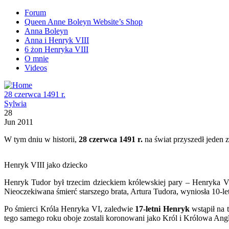
Forum
Queen Anne Boleyn Website’s Shop
Anna Boleyn
Anna i Henryk VIII
6 żon Henryka VIII
O mnie
Videos
28 czerwca 1491 r.
Sylwia
28
Jun 2011
W tym dniu w historii,
28 czerwca 1491 r.
na świat przyszedł jeden 
Henryk VIII jako dziecko
Henryk Tudor był trzecim dzieckiem królewskiej pary – Henryka VI
Nieoczekiwana śmierć starszego brata, Artura Tudora, wyniosła 10-l
Po śmierci Króla Henryka VI, zaledwie
17-letni Henryk
wstąpił na 
tego samego roku oboje zostali koronowani jako Król i Królowa Angl