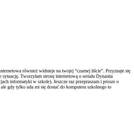
nternetowa również widnieje na twojej “czarnej liście”. Przyznaje się
e sytuację. Tworzyłam stronę internetową o serialu Dynastia
jach informatyki w szkole). Jeszcze raz przepraszam i prosze o
 ale gdy tylko uda mi się dostać do komputera szkolnego to