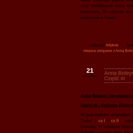
oraz Modlitewnik Anny Bol
podpisany. To własnie ten
uwięziona w Tower.
Category:
Artykuły
Tag
miejsca związane z Anną Bole
21
Anna Boleyn 
Nov 2010
Część III
Anna Boleyn i jej wpływ n
Część III : Królowa Elżbiet
W poprzednich artykułach z
Tudor’ (
cz.I
i
cz.II
) opis
Królową. W ostatnim artyku
Elżbietę wywarła Anna Bole