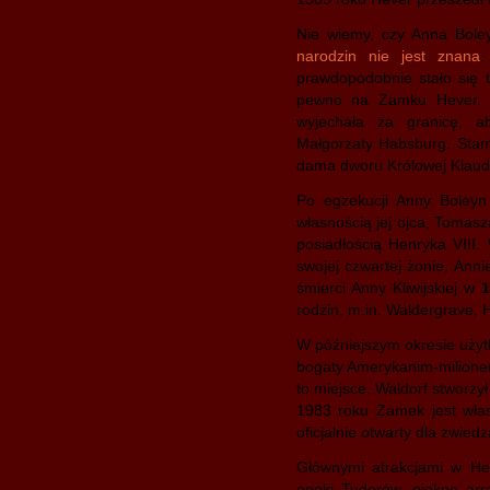
Nie wiemy, czy Anna Bole
narodzin nie jest znana
.
prawdopodobnie stało się
pewno na Zamku Hever. W
wyjechała za granicę, a
Małgorzaty Habsburg. Stamt
dama dworu Królowej Klaudii 
Po egzekucji Anny Boleyn
własnością jej ojca, Tomas
posiadłością Henryka VIII
swojej czwartej żonie, Anni
śmierci Anny Kliwijskiej w
1
rodzin, m.in. Waldergrave,
W późniejszym okresie uży
bogaty Amerykanim-milion
to miejsce. Waldorf stworzy
1983 roku Zamek jest własn
oficjalnie otwarty dla zwied
Głównymi atrakcjami w Hev
epoki Tudorów, piękne arra