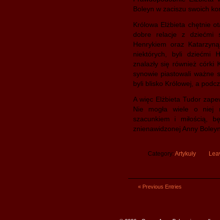
Boleyn w zaciszu swoich ko
Królowa Elżbieta chętnie o
dobre relacje z dziećmi s
Henrykiem oraz Katarzyną 
niektórych, byli dziećmi
znalazły się również córki K
synowie piastowali ważne 
byli blisko Królowej, a podc
A więc Elżbieta Tudor zape
Nie mogła wiele o niej 
szacunkiem i miłością, 
znienawidzonej Anny Boleyn
Category:
Artykuły
Lea
« Previous Entries