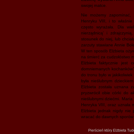
swojej matce.
Nie możemy zapominać, ż
Henryku VIII, i to właśni
często wyrażała. Dla wie
nierządnicą’ i zdrajczyni
stosunek do niej, lub chcia
zarzuty stawiane Annie Bo
W ten sposób Elżbieta ożyw
na śmierć za cudzołóstwo m
Elżbieta faktycznie jest 
domniemanych kochanków? E
do tronu było w jakikolwie
była nieślubnym dzieckiem
Elżbieta została uznana z
pryzwrócił obie córki do a
nieślubnymi dziećmi. Maria 
Henryka VIII, oraz uznała 
Elżbieta jednak nigdy nie 
wracać do dawnych sporów cz
Pierścień który Elżbieta Tud