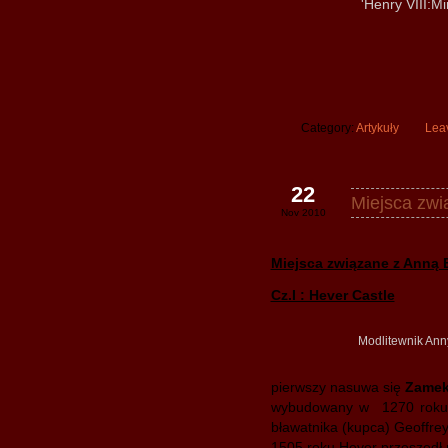
'Henry VIII:Mi
Category:
Artykuły
Lea
22
Miejsca zwi
Nov 2010
Miejsca związane z Anną 
Cz.I : Hever Castle
Modlitewnik Ann
pierwszy nasuwa się
Zamek
wybudowany w 1270 roku, 
bławatnika (kupca) Geoffrey
1505 roku Hever przeszedł 