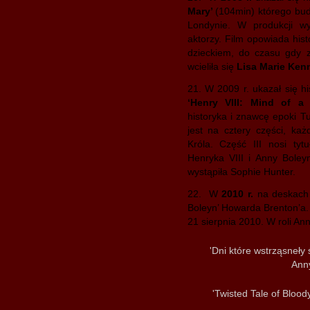
Mary’
(104min) którego bud
Londynie. W produkcji wyst
aktorzy. Film opowiada hist
dzieckiem, do czasu gdy z
wcieliła się
Lisa Marie Ken
21. W 2009 r. ukazał się hi
‘Henry VIII: Mind of a
historyka i znawcę epoki 
jest na cztery części, ka
Króla. Część III nosi tytu
Henryka VIII i Anny Boley
wystąpiła Sophie Hunter.
22. W
2010 r.
na deskach
Boleyn’ Howarda Brenton’a.
21 sierpnia 2010. W roli An
'Dni które wstrząsneły 
Anny
'Twisted Tale of Bloo