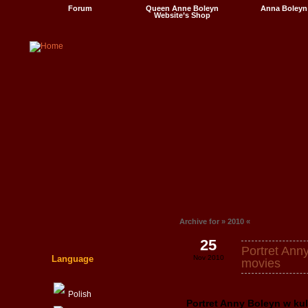
Forum
Queen Anne Boleyn
Anna Boleyn
Website’s Shop
Videos
Archive for » 2010 «
25
Portret Ann
Language
Nov 2010
movies
Polish
Portret Anny Boleyn w kul