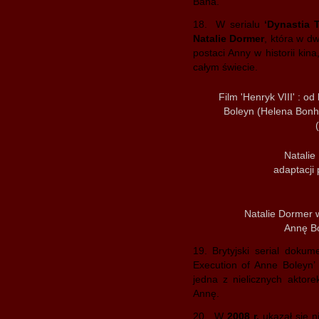
Bana.
18. W serialu
‘Dynastia 
Natalie Dormer
, która w d
postaci Anny w historii kin
całym świecie.
Film 'Henryk VIII' : o
Boleyn (Helena Bonh
Natalie
adaptacji
Natalie Dormer w
Annę B
19. Brytyjski serial doku
Execution of Anne Boleyn’ 
jedna z nielicznych aktor
Annę.
20. W
2008 r.
ukazał się n