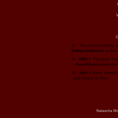
V
C
12. The Famous History of 
Barbara Kellerman
as Ana 
13.
1986 r
. ‘The God’s Out
:
Oona Kirchs
played Ann
14.
2001 r.
David Starkey’s
Julia Marsen as Anne.
Natascha Mc