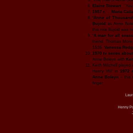
Elaine Stewart
, ‘You
1957 r.
:
Maria Call
‘Anne of Thousan
Bujold
as Anne Bol
this role Bujold was 
‘A man for all seas
friend, Thomas More,
1535.
Vanessa Redg
1970 tv series about
Anne Boleyn with
Kei
Keith Mitchell played 
Henry VIII’ in
1972 
Anne Boleyn
– this 
finger.
Laur
Henny Po