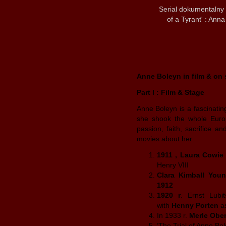
Serial dokumentalny o
of a Tyrant' : Anna
Anne Boleyn in film & on 
Part I : Film & Stage
Anne Boleyn is a fascinatin
she shook the whole Europe
passion, faith, sacrifice a
movies about her.
1911 , Laura Cowie
Henry VIII
Clara Kimball You
1912
1920 r
. Ernst Lubi
with
Henny Porten
a
In 1933 r.
Merle Obe
‘The Trial of Anne Bo