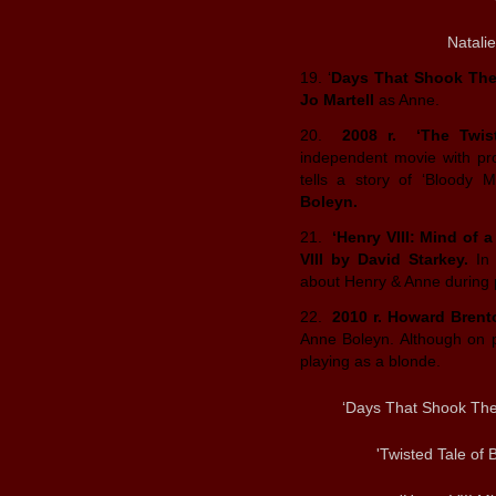
Natali
19. ‘
Days That Shook The
Jo Martell
as Anne.
20.
2008 r.
‘The Twi
independent movie with pro
tells a story of ‘Bloody
Boleyn.
21.
‘Henry VIII: Mind of
VIII by David Starkey.
In
about Henry & Anne during 
22.
2010 r. Howard Bren
Anne Boleyn. Although on 
playing as a blonde.
‘Days That Shook The
'Twisted Tale of