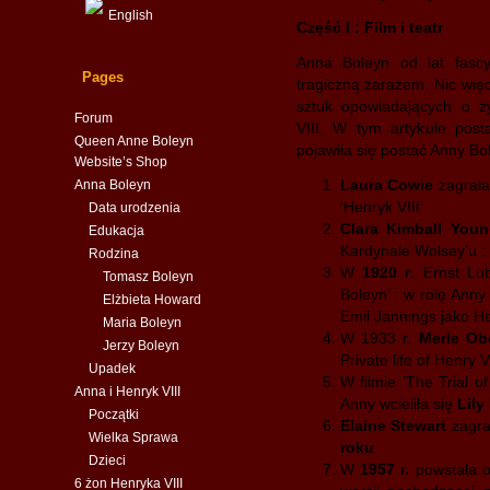
English
Część I : Film i teatr
Anna Boleyn od lat fascy
Pages
tragiczną zarazem. Nic wię
sztuk opowiadających o ży
Forum
VIII. W tym artykule post
Queen Anne Boleyn
pojawiła się postać Anny Bo
Website’s Shop
Laura Cowie
zagrał
Anna Boleyn
‘Henryk VIII’
Data urodzenia
Clara Kimball You
Edukacja
Kardynale Wolsey’u :
Rodzina
W
1920 r
. Ernst Lu
Tomasz Boleyn
Boleyn’ : w rolę Anny 
Elżbieta Howard
Emil Jannings jako He
Maria Boleyn
W 1933 r.
Merle Ob
Jerzy Boleyn
Private life of Henry V
Upadek
W filmie ‘The Trial o
Anna i Henryk VIII
Anny wcieliła się
Lily
Początki
Elaine Stewart
zagra
Wielka Sprawa
roku
Dzieci
W
1957 r.
powstała o
6 żon Henryka VIII