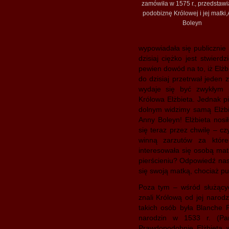
zamówiła w 1575 r., przedstawi
podobiznę Królowej i jej matki
Boleyn
wypowiadała się publicznie 
dzisiaj ciężko jest stwierd
pewien dowód na to, iż Elżb
do dzisiaj przetrwał jeden 
wydaje się być zwykłym p
Królowa Elżbieta. Jednak p
dolnym widzimy samą Elżbi
Anny Boleyn! Elżbieta nosi
się teraz przez chwilę – cz
winną zarzutów za które
interesowała się osobą mat
pierścieniu? Odpowiedź nas
się swoją matką, chociaż pub
Poza tym – wśród służących
znali Królową od jej narod
takich osób była Blanche P
narodzin w 1533 r. (Pa
Prawdopodobnie Elżbieta w