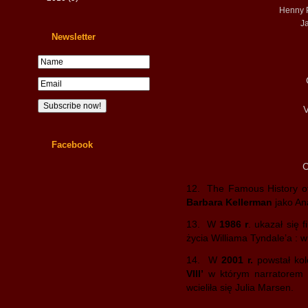
Henny P
J
Newsletter
V
Facebook
C
12. The Famous History of 
Barbara Kellerman
jako An
13. W
1986 r
. ukazał się 
życia Williama Tyndale’a : w
14. W
2001 r.
powstał kol
VIII’
w którym narratorem b
wcieliła się Julia Marsen.