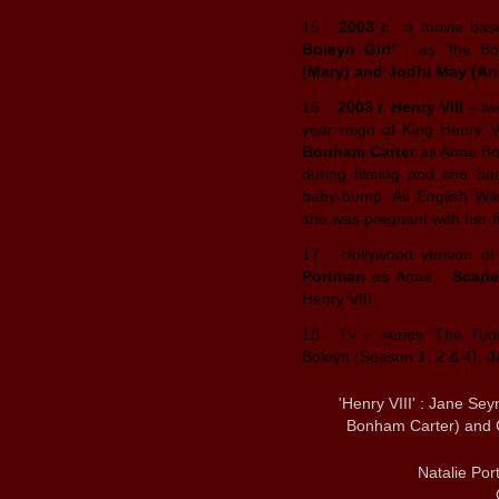
15.
2003 r.
a movie based
Boleyn Girl’
: as ‘the B
(Mary) and Jodhi May (An
16.
2003 r. Henry VIII –
tw
year reign of King Henry V
Bonham Carter
as Anne Bo
during filming and she ha
baby-bump. As English Wikip
she was pregnant with her firs
17. Hollywood version o
Portman
as Anne,
Scarl
Henry VIII.
18. Tv – series ‘The Tud
Boleyn (Season 1, 2 & 4),
J
'Henry VIII' : Jane Se
Bonham Carter) and 
Natalie Por