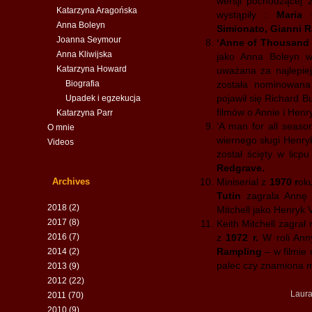
wersji pochodzącej 
Katarzyna Aragońska
wystąpiły :
Maria 
Anna Boleyn
Simionato, Gianni R
Joanna Seymour
‘Anne of Thousand
Anna Kliwijska
jako Anna Boleyn w
Katarzyna Howard
uważana za najlepiej
Biografia
została nominowana
pojawił się Richard B
Upadek i egzekucja
filmów o Annie i Henr
Katarzyna Parr
‘A man for all seaso
O mnie
wiernego sługi Henryk
Videos
został ścięty w licp
Redgrave.
Archives
Miniserial z
1970 r
oku
Tutin
zagrala Annę w
2018
(2)
Mitchell jako Henryk V
2017
(8)
Keith Mitchell zagrał
2016
(7)
z
1972 r.
W roli Ann
Rampling
– w filmie 
2014
(2)
palec czy znamiona m
2013
(9)
2012
(22)
Laura
2011
(70)
2010
(9)