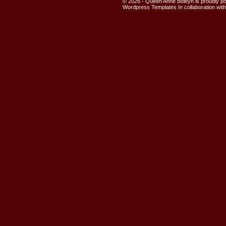
© 2026 - Queen Anne Boleyn is proudly 
Wordpress Templates
In collaboration wit