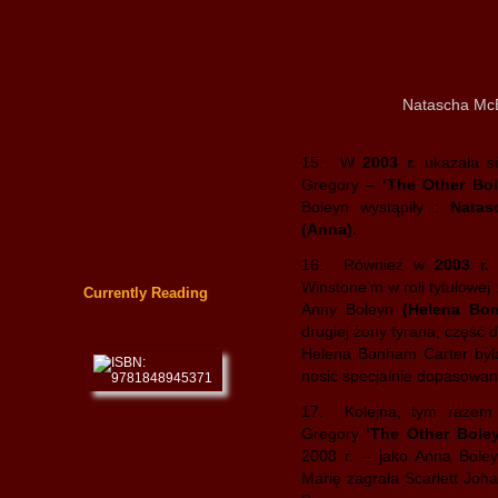
Natascha McE
15. W
2003 r.
ukazała się
Gregory –
‘The Other Bol
Boleyn wystąpiły :
Natas
(Anna).
16. Również w
2003 r.
p
Winstone’m w roli tytułowej
Currently Reading
Anny Boleyn
(Helena Bon
drugiej żony tyrana, część 
Helena Bonham Carter była
nosić specjalnie dopasowan
17. Kolejna, tym razem h
Gregory
‘The Other Boley
2008 r. – jako Anna Bole
Marię zagrała Scarlett Joha