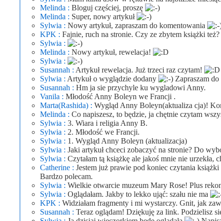
Melinda :
Bloguj częściej, proszę
Melinda :
Super, nowy artykuł
Sylwia :
Nowy artykuł, zapraszam do komentowania
KPK :
Fajnie, ruch na stronie. Czy ze zbytem książki też?
Sylwia :
Melinda :
Nowy artykuł, rewelacja!
Sylwia :
Susannah :
Artykuł rewelacja. Już trzeci raz czytam!
Sylwia :
Artykuł o wyglądzie dodany
Zapraszam do 
Susannah :
Hm ja sie przychyle ku wygladowi Anny.
Vanila :
Młodość Anny Boleyn we Francji .
Marta(Rashida) :
Wygląd Anny Boleyn(aktualiza cja)! Ko
Melinda :
Co napiszesz, to będzie, ja chętnie czytam wsz
Sylwia :
3. Wiara i religia Anny B.
Sylwia :
2. Młodość we Francji.
Sylwia :
1. Wygląd Anny Boleyn (aktualizacja)
Sylwia :
Jaki artykuł chceci zobaczyć na stronie? Do wyb
Sylwia :
Czytałam tą książkę ale jakoś mnie nie urzekła, c
Catherine :
Jestem już prawie pod koniec czytania książki
Bardzo polecam.
Sylwia :
Wielkie otwarcie muzeum Mary Rose! Plus rekons
Sylwia :
Oglądałam. Jakby to lekko ująć: szału nie ma
KPK :
Widziałam fragmenty i mi wystarczy. Gnit, jak za
Susannah :
Teraz oglądam! Dziękuję za link. Podzielisz s
Sylwia :
Ja dzisiaj wieczorkiem będę oglądała
Napisz