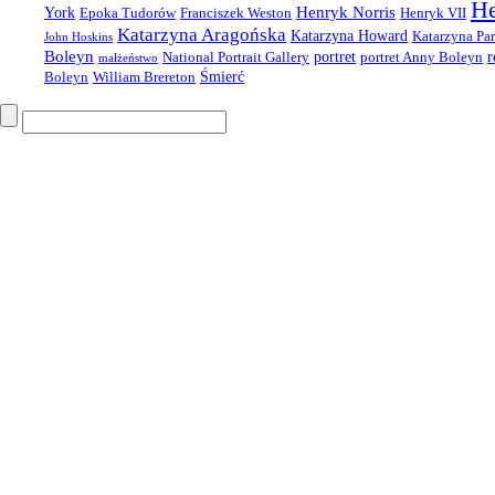
He
Henryk Norris
York
Epoka Tudorów
Franciszek Weston
Henryk VII
Katarzyna Aragońska
Katarzyna Howard
Katarzyna Par
John Hoskins
Boleyn
portret
r
National Portrait Gallery
portret Anny Boleyn
małżeństwo
Śmierć
Boleyn
William Brereton