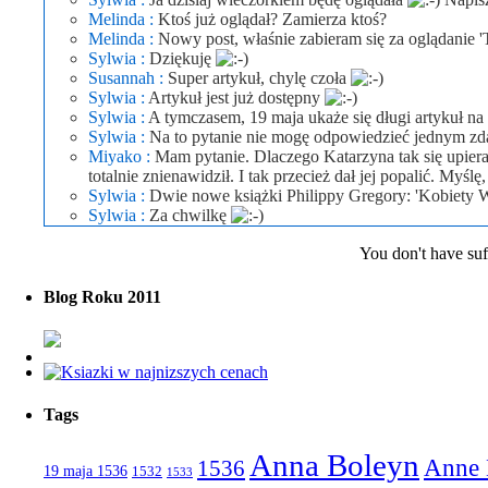
Melinda :
Ktoś już oglądał? Zamierza ktoś?
Melinda :
Nowy post, właśnie zabieram się za oglądanie 
Sylwia :
Dziękuję
Susannah :
Super artykuł, chylę czoła
Sylwia :
Artykuł jest już dostępny
Sylwia :
A tymczasem, 19 maja ukaże się długi artykuł n
Sylwia :
Na to pytanie nie mogę odpowiedzieć jednym zd
Miyako :
Mam pytanie. Dlaczego Katarzyna tak się upiera
totalnie znienawidził. I tak przecież dał jej popalić. Myś
Sylwia :
Dwie nowe książki Philippy Gregory: 'Kobiety
Sylwia :
Za chwilkę
You don't have suffi
Blog Roku 2011
Tags
Anna Boleyn
Anne 
1536
19 maja 1536
1532
1533