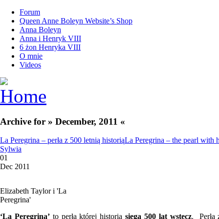
Forum
Queen Anne Boleyn Website’s Shop
Anna Boleyn
Anna i Henryk VIII
6 żon Henryka VIII
O mnie
Videos
Archive for » December, 2011 «
La Peregrina – perła z 500 letnią historią
La Peregrina – the pearl with 
Sylwia
01
Dec 2011
Elizabeth Taylor i 'La
Peregrina'
‘La Peregrina’
to perła której historia
sięga 500 lat wstecz
. Perła