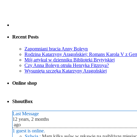
Recent Posts
Zapomniani bracia Anny Boleyn
Rodzina Katarzyny Aragońskiej: Romans Karola V z Ger
Mój artykuł w dzienniku Biblioteki Brytyjskiej
Czy Anna Boleyn otruła Henryka Fitzroya?
Wysunięta szczęka Katarzyny Aragońskiej
Online shop
ShoutBox
Last Message
12 years, 2 months
ago
1 guest is online.
Sylwia :
Mam kilka asów w rękawie na najbliższe miesią