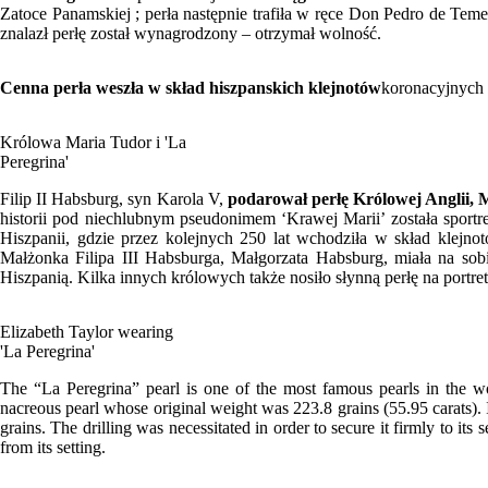
Zatoce Panamskiej ; perła następnie trafiła w ręce Don Pedro de Teme
znalazł perłę został wynagrodzony – otrzymał wolność.
Cenna perła weszła w skład hiszpanskich klejnotów
koronacyjnych 
Królowa Maria Tudor i 'La
Peregrina'
Filip II Habsburg, syn Karola V,
podarował perłę Królowej Anglii, 
historii pod niechlubnym pseudonimem ‘Krawej Marii’ została sportr
Hiszpanii, gdzie przez kolejnych 250 lat wchodziła w skład klejn
Małżonka Filipa III Habsburga, Małgorzata Habsburg, miała na sob
Hiszpanią. Kilka innych królowych także nosiło słynną perłę na portre
Elizabeth Taylor wearing
'La Peregrina'
The “La Peregrina” pearl is one of the most famous pearls in the w
nacreous pearl whose original weight was 223.8 grains (55.95 carats). I
grains. The drilling was necessitated in order to secure it firmly to its s
from its setting.