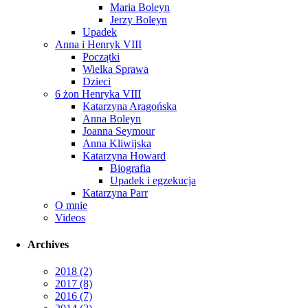
Maria Boleyn
Jerzy Boleyn
Upadek
Anna i Henryk VIII
Początki
Wielka Sprawa
Dzieci
6 żon Henryka VIII
Katarzyna Aragońska
Anna Boleyn
Joanna Seymour
Anna Kliwijska
Katarzyna Howard
Biografia
Upadek i egzekucja
Katarzyna Parr
O mnie
Videos
Archives
2018
(2)
2017
(8)
2016
(7)