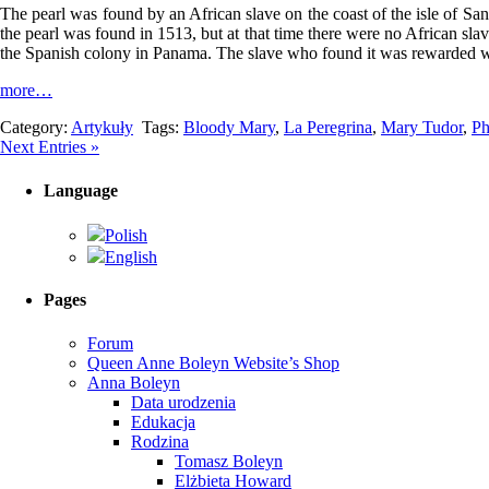
The pearl was found by an African slave on the coast of the isle of Sa
the pearl was found in 1513, but at that time there were no African sl
the Spanish colony in Panama. The slave who found it was rewarded w
more…
Category:
Artykuły
Tags:
Bloody Mary
,
La Peregrina
,
Mary Tudor
,
Ph
Next Entries »
Language
Polish
English
Pages
Forum
Queen Anne Boleyn Website’s Shop
Anna Boleyn
Data urodzenia
Edukacja
Rodzina
Tomasz Boleyn
Elżbieta Howard