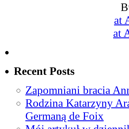
B
at
at
Recent Posts
Zapomniani bracia An
Rodzina Katarzyny Ar
Germaną de Foix
Mój artykuł w dziennik