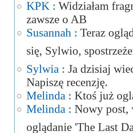
KPK :
Widziałam fragm
zawsze o AB
Susannah :
Teraz ogląd
się, Sylwio, spostrzeż
Sylwia :
Ja dzisiaj wi
Napiszę recenzję.
Melinda :
Ktoś już ogl
Melinda :
Nowy post, 
oglądanie 'The Last D