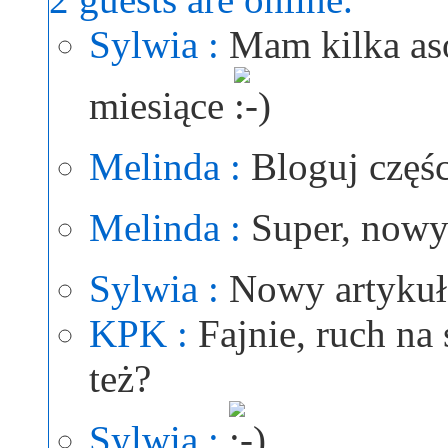
Sylwia :
Mam kilka as
miesiące
Melinda :
Bloguj częśc
Melinda :
Super, nowy
Sylwia :
Nowy artykuł
KPK :
Fajnie, ruch na
też?
Sylwia :