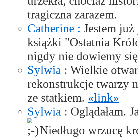
urzekła, chociaż histo
tragiczna zarazem.
Catherine :
Jestem już
książki "Ostatnia Król
nigdy nie dowiemy się
Sylwia :
Wielkie otwa
rekonstrukcje twarzy 
ze statkiem.
«link»
Sylwia :
Oglądałam. Ja
Niedługo wrzucę kró