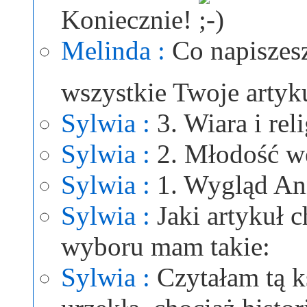
Koniecznie!
Melinda :
Co napiszesz
wszystkie Twoje arty
Sylwia :
3. Wiara i rel
Sylwia :
2. Młodość we
Sylwia :
1. Wygląd Ann
Sylwia :
Jaki artykuł 
wyboru mam takie:
Sylwia :
Czytałam tą k