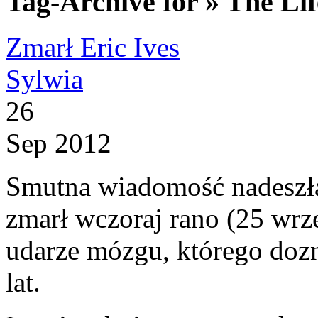
Tag-Archive for » The Li
Zmarł Eric Ives
Sylwia
26
Sep 2012
Smutna wiadomość nadeszła
zmarł wczoraj rano (25 wr
udarze mózgu, którego doz
lat.