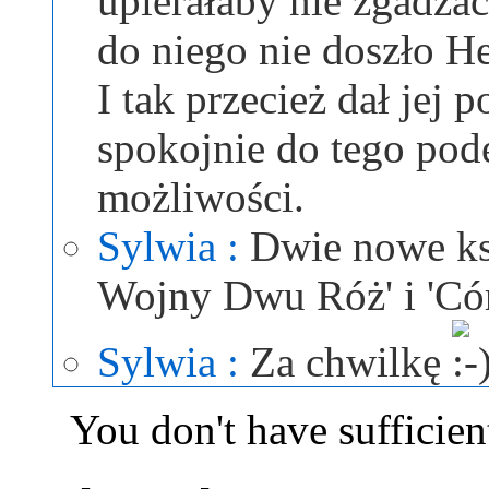
upierałaby nie zgadza
do niego nie doszło He
I tak przecież dał jej 
spokojnie do tego pod
możliwości.
Sylwia :
Dwie nowe ksi
Wojny Dwu Róż' i 'Có
Sylwia :
Za chwilkę
You don't have sufficient