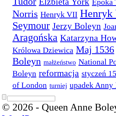
Tudor
Elżbieta York
Epoka
Henryk 
Norris
Henryk VII
Seymour
Jerzy Boleyn
Joa
Aragońska
Katarzyna Ho
Maj 1536
Królowa Dziewica
Boleyn
National Po
małżeństwo
reformacja
Boleyn
styczeń 1
of London
upadek Anny 
turniej
© 2026 - Queen Anne Boley