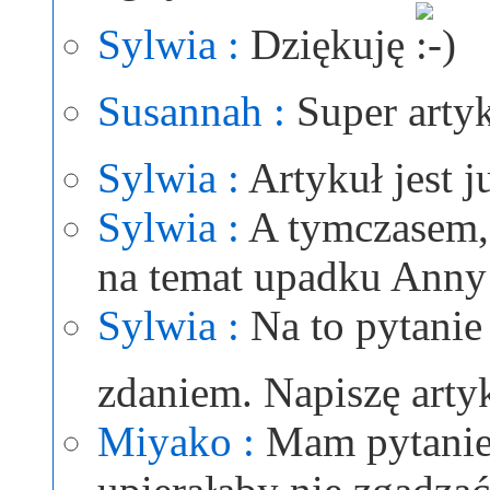
Sylwia :
Dziękuję
Susannah :
Super arty
Sylwia :
Artykuł jest 
Sylwia :
A tymczasem, 
na temat upadku Anny
Sylwia :
Na to pytani
zdaniem. Napiszę arty
Miyako :
Mam pytanie.