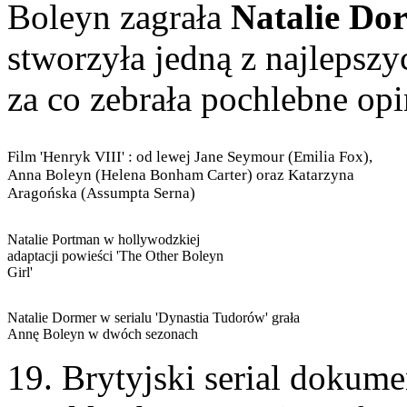
Boleyn zagrała
Natalie Do
stworzyła jedną z najlepszy
za co zebrała pochlebne op
Film 'Henryk VIII' : od lewej Jane Seymour (Emilia Fox),
Anna Boleyn (Helena Bonham Carter) oraz Katarzyna
Aragońska (Assumpta Serna)
Natalie Portman w hollywodzkiej
adaptacji powieści 'The Other Boleyn
Girl'
Natalie Dormer w serialu 'Dynastia Tudorów' grała
Annę Boleyn w dwóch sezonach
19. Brytyjski serial dokum