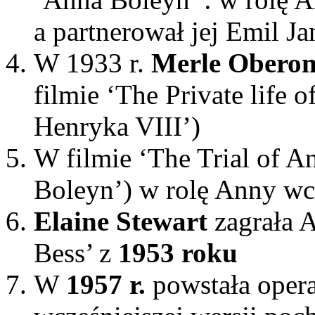
a partnerował jej Emil J
W 1933 r.
Merle Obero
filmie ‘The Private life 
Henryka VIII’)
W filmie ‘The Trial of A
Boleyn’) w rolę Anny wci
Elaine Stewart
zagrała 
Bess’ z
1953 roku
W
1957 r.
powstała opera