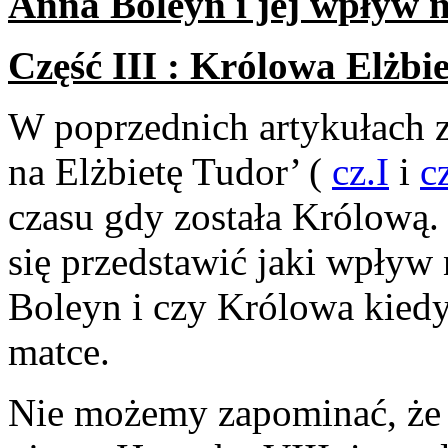
Anna Boleyn i jej wpływ n
Część III : Królowa Elżbi
W poprzednich artykułach z
na Elżbietę Tudor’ (
cz.I
i
cz
czasu gdy została Królową.
się przedstawić jaki wpływ
Boleyn i czy Królowa kied
matce.
Nie możemy zapominać, że E