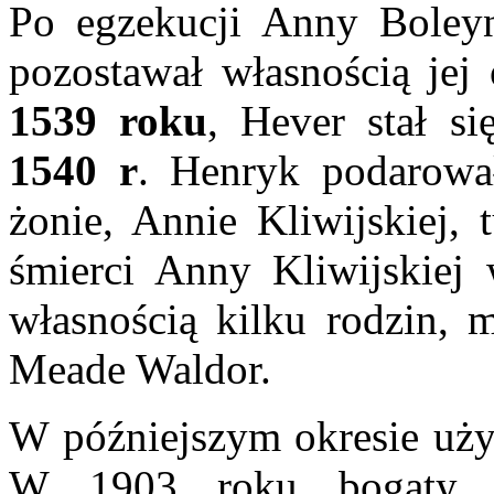
Po egzekucji Anny Boley
pozostawał własnością jej
1539 roku
, Hever stał s
1540 r
. Henryk podarowa
żonie, Annie Kliwijskiej,
śmierci Anny Kliwijskie
własnością kilku rodzin, 
Meade Waldor.
W późniejszym okresie uży
W 1903 roku bogaty A