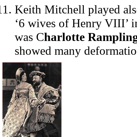
Keith Mitchell played als
‘6 wives of Henry VIII’ 
was C
harlotte Ramplin
showed many deformations