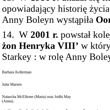
opowiadający historię życia
Anny Boleyn wystąpiła
Oon
14. W
2001 r.
powstał kole
żon Henryka VIII’
w który
Starkey : w rolę Anny Boley
Barbara Kellerman
Julia Marsen
Natascha McElhone (Maria) oraz Jodhi May
(Anna).