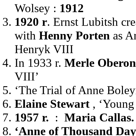
Wolsey :
1912
1920 r
. Ernst Lubitsh cr
with
Henny Porten
as A
Henryk VIII
In 1933 r.
Merle Oberon
VIII’
‘The Trial of Anne Bole
Elaine Stewart
, ‘Young
1957 r.
:
Maria Callas.
‘Anne of Thousand Day