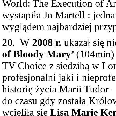
World: The Execution of An
wystapiła Jo Martell : jedna
wyglądem najbardziej przy
20. W
2008 r.
ukazał się n
of Bloody Mary’
(104min) 
TV Choice z siedzibą w Lon
profesjonalni jaki i niepro
historię życia Marii Tudor 
do czasu gdy została Królo
wcieliła się
Lisa Marie Ke