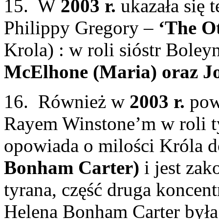
15. W
2003 r.
ukazała się t
Philippy Gregory –
‘The O
Krola) : w roli sióstr Boley
McElhone (Maria) oraz J
16. Również w
2003 r.
pows
Rayem Winstone’m w roli ty
opowiada o milości Króla
Bonham Carter)
i jest za
tyrana, część druga koncent
Helena Bonham Carter była 