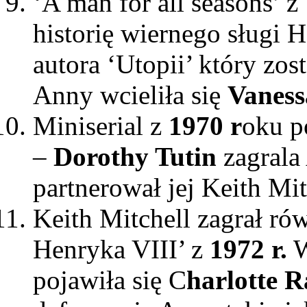
‘A man for all seasons’ z
historię wiernego sługi 
autora ‘Utopii’ który zost
Anny wcieliła się
Vaness
Miniserial z
1970 r
oku p
–
Dorothy Tutin
zagrala
partnerował jej Keith Mit
Keith Mitchell zagrał ró
Henryka VIII’ z
1972 r.
W
pojawiła się C
harlotte 