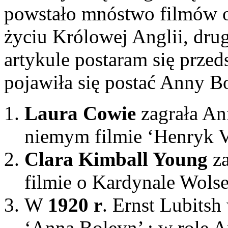
powstało mnóstwo filmów o
życiu Królowej Anglii, dru
artykule postaram się prze
pojawiła się postać Anny B
Laura Cowie
zagrała A
niemym filmie ‘Henryk V
Clara Kimball Young
za
filmie o Kardynale Wols
W
1920 r
. Ernst Lubitsh
‘Anna Boleyn’ : w rolę A