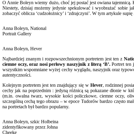
O Annie Boleyn wiemy dużo, choć jej postać jest owiana tajemnicą. Ka
Niestety, dzisiaj możemy jedynie spekulować i wyobrażać sobie ja
zobaczyć oblicza ‘cudzołożnicy’ i ‘zdrajczyni’. W tym artykule supi
Anna Boleyn, National
Portrait Gallery
Anna Boleyn, Hever
Najbardziej znanym i rozpowszechnionym portretem jest ten z
Nati
ciemne oczy, oraz nosi perłowy naszyjnik z literą ‘B’.
Portret ten 
wszystkim wspomniane wyżej cechy wyglądu, naszyjnik oraz typowo fr
autentyczności.
Kolejnym portretem jest ten znajdujący się w
Hever
, rodzinnej pos
cechy jak na poprzednim : jedyną różnicą są pokazane dłonie w kt
(m.in. owalna twarz, wysokie kości policzkowe, ciemne oczy, oli
szczególną cechą tego obrazu – w epoce Tudorów bardzo często malow
na portretach był bardzo popularny.
Anna Boleyn, szkic Holbeina
zidentyfikowany przez Johna
Cheeke