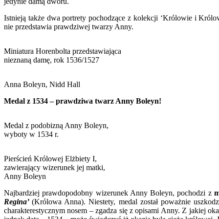
jedynie damą dworu.
Istnieją także dwa portrety pochodzące z kolekcji ‘Królowie i Król
nie przedstawia prawdziwej twarzy Anny.
Miniatura Horenbolta przedstawiająca
nieznaną damę, rok 1536/1527
Anna Boleyn, Nidd Hall
Medal z 1534 – prawdziwa twarz Anny Boleyn!
Medal z podobizną Anny Boleyn,
wyboty w 1534 r.
Pierścień Królowej Elżbiety I,
zawierający wizerunek jej matki,
Anny Boleyn
Najbardziej prawdopodobny wizerunek Anny Boleyn, pochodzi z
m
Regina’
(Królowa Anna). Niestety, medal został poważnie uszkodz
charakterestycznym nosem – zgadza się z opisami Anny. Z jakiej oka