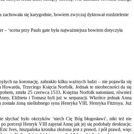
a zachowała się karygodnie, bowiem zwyczaj dyktował rozdzielenie
r – ‘scena przy Pauls gate była najważniejsza bowiem dotyczyła
byłych na koronację, zabrakło kilku ważnych ludzi – nie pojawila się
a Howarda, Trzeciego Księcia Norfolk. Jednak te nieobecności da się
 grobem, zmrła 25 czerwca 1533. Księżna Norfolk natomiast, również
Anny, Elżbieta i Tomasz byli już w serparacji. Wkrótce jednak Anna
a została żoną nieślubnego syna Henryka VIII, Henryka Fitzroya. Już
ie słychać było okrzyków ‘niech Cię Bóg błogosławi’, nikt też nie
o porcesji Henryk VIII zapytał Annę jak jej się podobaly deokracje,
Eric Ives, hiszpańska kronika złożona jest z prawd, i pół prawd, więc