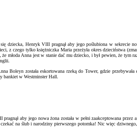
się dziecka, Henryk VIII pragnął aby jego poślubiona w sekrecie no
ieci, z czego tylko księżniczka Maria przeżyła okres dzieciństwa (zm
e młoda Anna jest w stanie dać mu dziecko, i był pewien, że tym raze
glii.
 Anna Boleyn została eskortowana rzeką do Tower, gdzie przebywała 
y bankiet w Westminster Hall.
ragnął aby jego nowa żona została w pełni zaakceptowana przez an
czekać na ślub i narodziny pierwszego potomka! Nic więc dziwnego,ż