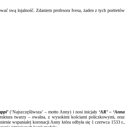
ować swą lojalność. Zdaniem profesora Ivesa, żaden z tych portretów
ppi’
(‘Najszczęśliwsza’ – motto Anny) i nosi inicjały
‘AR’ – ‘Anna
truktura twarzy – owalna, z wysokimi kościami policzkowymi, oraz
ienie wspanialej koronacji Anny która odbyła się 1 czerwca 1533 r.,