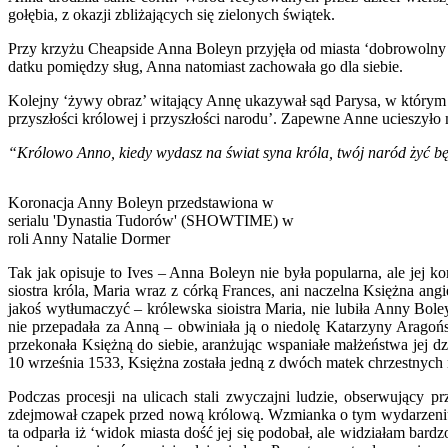
gołębia, z okazji zbliżających się zielonych świątek.
Przy krzyżu Cheapside Anna Boleyn przyjęła od miasta ‘dobrowolny 
datku pomiędzy sług, Anna natomiast zachowała go dla siebie.
Kolejny ‘żywy obraz’ witający Annę ukazywał sąd Parysa, w którym 
przyszłości królowej i przyszłości narodu’. Zapewne Anne ucieszyło m
“Królowo Anno, kiedy wydasz na świat syna króla, twój naród żyć bę
Koronacja Anny Boleyn przedstawiona w
serialu 'Dynastia Tudorów' (SHOWTIME) w
roli Anny Natalie Dormer
Tak jak opisuje to Ives – Anna Boleyn nie była popularna, ale jej k
siostra króla, Maria wraz z córką Frances, ani naczelna Księżna an
jakoś wytłumaczyć – królewska sioistra Maria, nie lubiła Anny Bol
nie przepadała za Anną – obwiniała ją o niedolę Katarzyny Aragońs
przekonała Księżną do siebie, aranżując wspaniałe małżeństwa jej d
10 września 1533, Księżna została jedną z dwóch matek chrzestnych 
Podczas procesji na ulicach stali zwyczajni ludzie, obserwujący 
zdejmował czapek przed nową królową. Wzmianka o tym wydarzeniu zna
ta odparła iż ‘widok miasta dość jej się podobał, ale widziałam bard