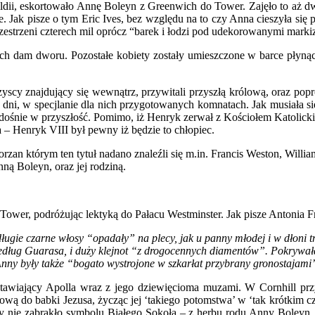
dii, eskortowało Annę Boleyn z Greenwich do Tower. Zajęło to aż dwie
 Jak pisze o tym Eric Ives, bez względu na to czy Anna cieszyła si
rzestrzeni czterech mil oprócz “barek i łodzi pod udekorowanymi mark
ych dam dworu. Pozostałe kobiety zostały umieszczone w barce płynące
scy znajdujący się wewnątrz, przywitali przyszłą królową, oraz popro
dni, w specjlanie dla nich przygotowanych komnatach. Jak musiała się
dośnie w przyszłość. Pomimo, iż Henryk zerwał z Kościołem Katolicki
a – Henryk VIII był pewny iż będzie to chłopiec.
rzan którym ten tytuł nadano znaleźli się m.in. Francis Weston, Will
nną Boleyn, oraz jej rodziną.
wer, podróżując lektyką do Pałacu Westminster. Jak pisze Antonia Fr
długie czarne włosy “opadały” na plecy, jak u panny młodej i w dłoni t
, według Guarasa, i duży klejnot “z drogocennych diamentów”. Pokrywał
nny były także “bogato wystrojone w szkarłat przybrany gronostajami
awiający Apolla wraz z jego dziewięcioma muzami. W Cornhill przy
ą do babki Jezusa, życząc jej ‘takiego potomstwa’ w ‘tak krótkim cza
 nie zabrakło symbolu Białego Sokoła – z herbu rodu Anny Boleyn, z