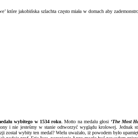
owe’ które jakobińska szlachta często miała w domach aby zademonstr
edalu wybitego w 1534 roku
. Motto na medalu głosi
‘The Most Ha
ony i nie jesteśmy w stanie odtworzyć wyglądu krolowej. Jednak s
zji został wybity ten medal? Wielu uważało, iż powodem było upamiętn