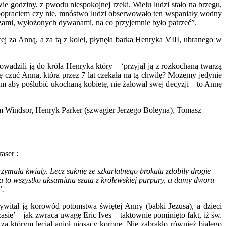
 godziny, z pwodu niespokojnej rzeki. Wielu ludzi stało na brzegu,
ę popraciem czy nie, mnóstwo ludzi obserwowało ten wspaniały wodny
izami, wyłożonych dywanami, na co przyjemnie było patrzeć”.
j za Anną, a za tą z kolei, płynęła barka Henryka VIII, ubranego w
wadzili ją do króla Henryka który – ‘przyjął ją z rozkochaną twarzą
 czuć Anna, która przez 7 lat czekała na tą chwilę? Możemy jedynie
m aby poślubić ukochaną kobietę, nie żałował swej decyzji – to Annę
iam Windsor, Henryk Parker (szwagier Jerzego Boleyna), Tomasz
aser :
rzymała kwiaty. Lecz suknię ze szkarłatnego brokatu zdobiły drogie
a to wszystko aksamitna szata z królewskiej purpury, a damy dworu
”.
witał ją korowód potomstwa świętej Anny (babki Jezusa), a dzieci
sie’ – jak zwraca uwagę Eric Ives – taktownie pominięto fakt, iż św.
a którym leciał anioł niosący koronę. Nie zabrakło również białego