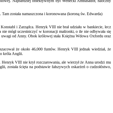
rólowej. Najbardziej obiektywnym był Wenecki Ambasador, naoczny
e. Tam została namaszczona i koronowana (koroną św. Edwarda)
Konstabl i Zarządca. Henryk VIII nie brał udziału w bankiecie, lecz
 nie mógł uczestniczyć w koronacji małżonki, o ile nie odbywała się
gać uwagi od Anny. Obok królowej stała Księżna Wdowa Oxfordu oraz
szacował że około 46,000 funtów. Henryk VIII jednak wiedział, że
 króla Anglii.
. Henryk VIII nie krył rozczarowania, ale wierzył że Anna urodzi mu
lii, została ścięta na podstawie fałszywych oskarżeń o cudzołóstwo,