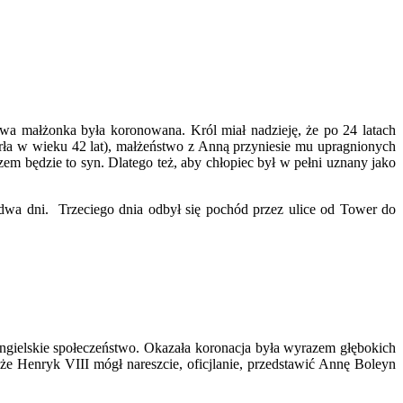
wa małżonka była koronowana. Król miał nadzieję, że po 24 latach
arła w wieku 42 lat), małżeństwo z Anną przyniesie mu upragnionych
m będzie to syn. Dlatego też, aby chłopiec był w pełni uznany jako
dwa dni. Trzeciego dnia odbył się pochód przez ulice od Tower do
gielskie społeczeństwo. Okazała koronacja była wyrazem głębokich
e Henryk VIII mógł nareszcie, oficjlanie, przedstawić Annę Boleyn