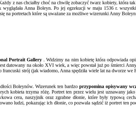
żdy z nas chciałby choć na chwilę zobaczyć twarz kobiety, która tak z
k wyglądała Anna Boleyn. Po jej egzekucji w maju 1536 r. wszystkie 
ę się na portretach które są uważane za możliwe wizerunki Anny Boleyn
onal Portrait Gallery
. Widzimy na nim kobietę która odpowiada op
jest datowany na około XVI wiek, a więc powstał już po śmierci Anny.
ancuski strój (jak wiadomo, Anna spędziła wiele lat na dworze we Fran
iadłości Boleynów. Wizerunek ten bardzo
przypomina opisywany wcześ
órych kobieta trzyma różę. Portret ten przez wielu jest uznawany ja
wkowa cera, naszyjnik oraz zgrabne dłonie, które były typową cechą
ano ludzi, pokazując ich dłonie, co pozwala sądzić iż portret ten p