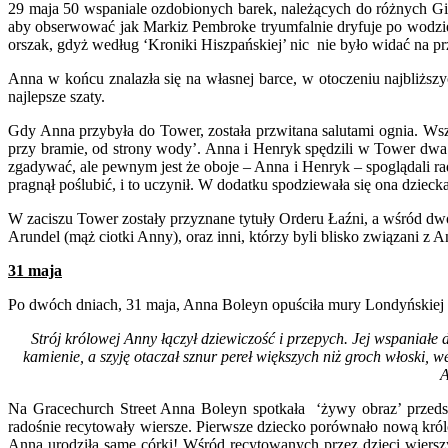
29 maja 50 wspaniale ozdobionych barek, należących do różnych Gil
aby obserwować jak Markiz Pembroke tryumfalnie dryfuje po wodzie.
orszak, gdyż według ‘Kroniki Hiszpańskiej’ nic nie było widać na p
Anna w końcu znalazła się na własnej barce, w otoczeniu najbliższ
najlepsze szaty.
Gdy Anna przybyła do Tower, została przwitana salutami ognia. Wszy
przy bramie, od strony wody’. Anna i Henryk spędzili w Tower dwa 
zgadywać, ale pewnym jest że oboje – Anna i Henryk – spoglądali ra
pragnął poślubić, i to uczynił. W dodatku spodziewała się ona dzieck
W zaciszu Tower zostały przyznane tytuły Orderu Łaźni, a wśród dwo
Arundel (mąż ciotki Anny), oraz inni, którzy byli blisko związani z A
31 maja
Po dwóch dniach, 31 maja, Anna Boleyn opuściła mury Londyńskiej To
Strój królowej Anny łączył dziewiczość i przepych. Jej wspaniałe 
kamienie, a szyję otaczał sznur pereł większych niż groch włoski
A
Na Gracechurch Street Anna Boleyn spotkała ‘żywy obraz’ przedst
radośnie recytowały wiersze. Pierwsze dziecko porównało nową królow
Anna urodziła same córki! Wśród recytowanych przez dzieci wierszy