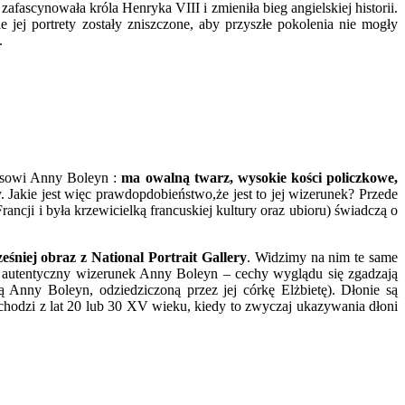
afascynowała króla Henryka VIII i zmieniła bieg angielskiej historii.
jej portrety zostały zniszczone, aby przyszłe pokolenia nie mogły
.
isowi Anny Boleyn :
ma owalną twarz, wysokie kości policzkowe,
 Jakie jest więc prawdopdobieństwo,że jest to jej wizerunek? Przede
cji i była krzewicielką francuskiej kultury oraz ubioru) świadczą o
niej obraz z National Portrait Gallery
. Widzimy na nim te same
ko autentyczny wizerunek Anny Boleyn – cechy wyglądu się zgadzają
 Anny Boleyn, odziedziczoną przez jej córkę Elżbietę). Dłonie są
ochodzi z lat 20 lub 30 XV wieku, kiedy to zwyczaj ukazywania dłoni