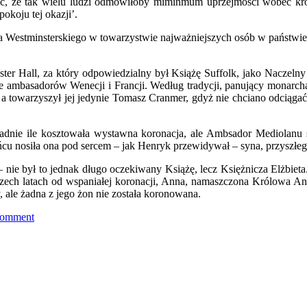
rzyć, że tak wielu ludzi odmówiłoby miminmum uprzejmości wobec k
okoju tej okazji’.
wa Westminsterskiego w towarzystwie najważniejszych osób w państwi
ter Hall, za który odpowiedzialny był Książę Suffolk, jako Naczelny 
e ambasadorów Wenecji i Francji. Według tradycji, panujący monarcha
, a towarzyszył jej jedynie Tomasz Cranmer, gdyż nie chciano odcią
ładnie ile kosztowała wystawna koronacja, ale Ambsador Mediolanu 
cu nosiła ona pod sercem – jak Henryk przewidywał – syna, przyszłego
nie był to jednak długo oczekiwany Książę, lecz Księżnicza Elżbieta
trzech latach od wspaniałej koronacji, Anna, namaszczona Królowa Ang
y, ale żadna z jego żon nie została koronowana.
Comment