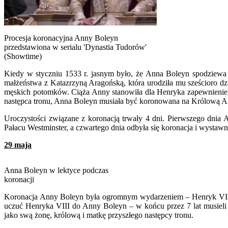
Procesja koronacyjna Anny Boleyn
przedstawiona w serialu 'Dynastia Tudorów'
(Showtime)
Kiedy w styczniu 1533 r. jasnym było, że Anna Boleyn spodziewa 
małżeństwa z Katazrzyną Aragońską, która urodziła mu sześcioro dz
męskich potomków. Ciąża Anny stanowiła dla Henryka zapewnienie, ż
następca tronu, Anna Boleyn musiała być koronowana na Królową An
Uroczystości związane z koronacją trwały 4 dni. Pierwszego dnia
Pałacu Westminster, a czwartego dnia odbyła się koronacja i wystawn
29 maja
Anna Boleyn w lektyce podczas
koronacji
Koronacja Anny Boleyn była ogromnym wydarzeniem – Henryk VIII p
uczuć Henryka VIII do Anny Boleyn – w końcu przez 7 lat musieli 
jako swą żonę, królową i matkę przyszłego następcy tronu.