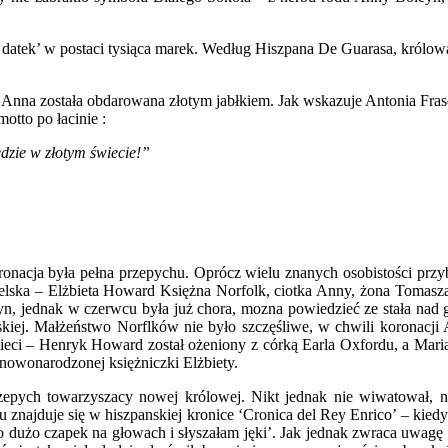
datek’ w postaci tysiąca marek. Według Hiszpana De Guarasa, królow
Anna została obdarowana złotym jabłkiem. Jak wskazuje Antonia Frase
otto po łacinie :
dzie w złotym świecie!”
oronacja była pełna przepychu. Oprócz wielu znanych osobistości przy
gielska – Elżbieta Howard Księżna Norfolk, ciotka Anny, żona Tomasz
eyn, jednak w czerwcu była już chora, mozna powiedzieć ze stała nad
kiej. Małżeństwo Norflków nie było szczęśliwe, w chwili koronacji 
zieci – Henryk Howard został ożeniony z córką Earla Oxfordu, a Mari
nowonarodzonej księżniczki Elżbiety.
przepych towarzyszacy nowej królowej. Nikt jednak nie wiwatował, n
jduje się w hiszpanskiej kronice ‘Cronica del Rey Enrico’ – kiedy p
zo dużo czapek na głowach i słyszałam jęki’. Jak jednak zwraca uwagę 