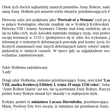
Obok tych dwóch najbardziej znanych portretów Anny Boleyn, nal
samą Annę. Holbein jest autorem wielu obrazów przedstawiających H
Pierwszy szkic jest podpisany jako
‘Portrait of a Woman’
czyli po 
w palacu Kensington, obecnie znajduje się w Kolekcji Królewskiej
Henryka VIII i Joanny Seymour). Cheeke znał Annę osobiście, ale z
się na kilka cech, m.in. kawałek materiału otulający szyję, oraz po
swojej koronacji w 1533 r. (podejrzewa się iż szkic ten wykonano
informacje o rzekomych deformacjach powstały pod koniec życia Ann
licznych znamionach oraz innych deformacjach należy włożyć między
pięknością w tamtych czasach. W epoce gdy za najpiękniesze uwa
wzbudzac zainteresowanie.
Szkic Holbeina zatytułowany
'Lady'
Drugi szkic Holbeina, rzekomo przedstawiający Annę, nosi tytuł
‘La
VIII, matka Królowej Elżbiety I, ścięta 19 maja 1536 roku’.
Szkic
‘Anne Bollein Queen’ ani ten, nie są portretami Anny Boleyn. Rzeczy
portret Anny Boleyn musiał być okazały i w najlepszym stylu.
Kolejny portret to
miniatura Lucasa Horenbolta
, przedstawiająca
Marię. Profesor Eric Ives uważa, iż miniatura nie przedstawia Anny