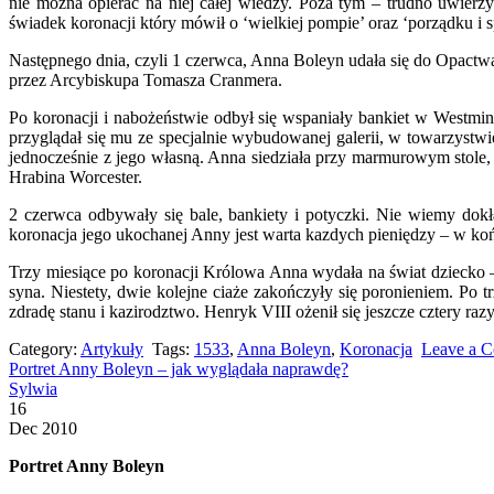
nie można opierać na niej całej wiedzy. Poza tym – trudno uwie
świadek koronacji który mówił o ‘wielkiej pompie’ oraz ‘porządku i sp
Następnego dnia, czyli 1 czerwca, Anna Boleyn udała się do Opact
przez Arcybiskupa Tomasza Cranmera.
Po koronacji i nabożeństwie odbył się wspaniały bankiet w Westmins
przyglądał się mu ze specjalnie wybudowanej galerii, w towarzystwi
jednocześnie z jego własną. Anna siedziała przy marmurowym stole
Hrabina Worcester.
2 czerwca odbywały się bale, bankiety i potyczki. Nie wiemy dok
koronacja jego ukochanej Anny jest warta kazdych pieniędzy – w koń
Trzy miesiące po koronacji Królowa Anna wydała na świat dziecko – 
syna. Niestety, dwie kolejne ciaże zakończyły się poronieniem. Po 
zdradę stanu i kazirodztwo. Henryk VIII ożenił się jeszcze cztery raz
Category:
Artykuły
Tags:
1533
,
Anna Boleyn
,
Koronacja
Leave a 
Portret Anny Boleyn – jak wyglądała naprawdę?
Sylwia
16
Dec 2010
Portret Anny Boleyn