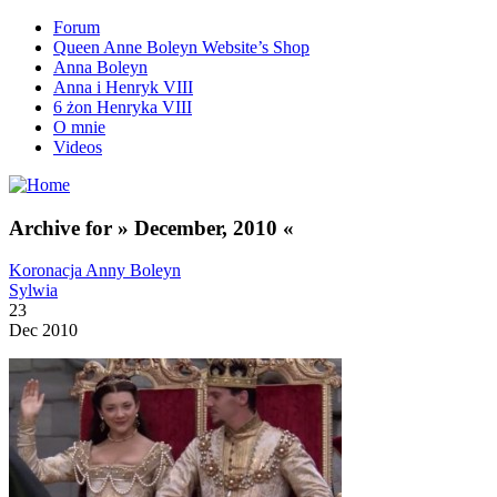
Forum
Queen Anne Boleyn Website’s Shop
Anna Boleyn
Anna i Henryk VIII
6 żon Henryka VIII
O mnie
Videos
Archive for » December, 2010 «
Koronacja Anny Boleyn
Sylwia
23
Dec 2010