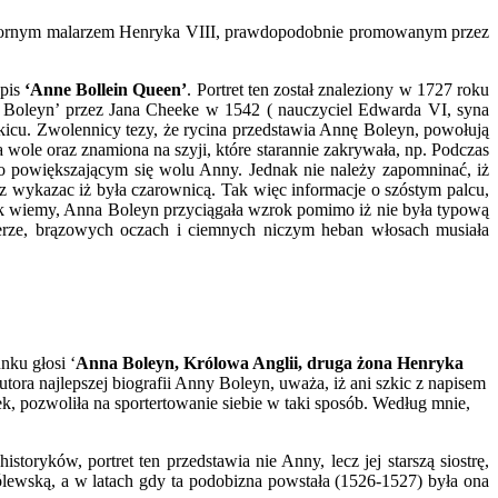
wornym malarzem Henryka VIII, prawdopodobnie promowanym przez
apis
‘Anne Bollein Queen’
. Portret ten został znaleziony w 1727 roku
na Boleyn’ przez Jana Cheeke w 1542 ( nauczyciel Edwarda VI, syna
kicu. Zwolennicy tezy, że rycina przedstawia Annę Boleyn, powołują
 wole oraz znamiona na szyji, które starannie zakrywała, np. Podczas
 o powiększającym się wolu Anny. Jednak nie należy zapomninać, iż
z wykazac iż była czarownicą. Tak więc informacje o szóstym palcu,
jak wiemy, Anna Boleyn przyciągała wzrok pomimo iż nie była typową
cerze, brązowych oczach i ciemnych niczym heban włosach musiała
nku głosi ‘
Anna Boleyn, Królowa Anglii, druga żona Henryka
ora najlepszej biografii Anny Boleyn, uważa, iż ani szkic z napisem
k, pozwoliła na sportertowanie siebie w taki sposób. Według mnie,
toryków, portret ten przedstawia nie Anny, lecz jej starszą siostrę,
rólewską, a w latach gdy ta podobizna powstała (1526-1527) była ona