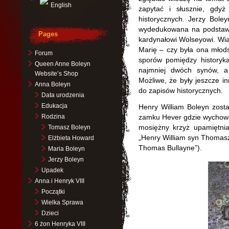
English
zapytać i słusznie, gdyż
historycznych. Jerzy Boley
wydedukowana na podstawie
Pages
kardynałowi Wolseyowi. Wia
Marię – czy była ona młod
Forum
sporów pomiędzy historyka
Queen Anne Boleyn
najmniej dwóch synów, a 
Website’s Shop
Możliwe, że były jeszcze inn
Anna Boleyn
do zapisów historycznych.
Data urodzenia
Edukacja
Henry William Boleyn zosta
Rodzina
zamku Hever gdzie wychowali
mosiężny krzyż upamiętnia
Tomasz Boleyn
„Henry William syn Thomasz
Elżbieta Howard
Thomas Bullayne”).
Maria Boleyn
Jerzy Boleyn
Upadek
Anna i Henryk VIII
Początki
Wielka Sprawa
Dzieci
6 żon Henryka VIII