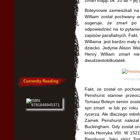
zmarł mając ok. 20 lat – je
Boleynowie zamieszkali n
William został pochwany w
sugeruje, że zmarł po
odpowiedzieć na to pytani
zapisów parafialnych. Fakt
Williama jest bardzo mały su
dziecko. Jedynie Alison Wei
Henry William zmarł nie
dwudziestokilkulatek.
Penshurs
Currently Reading
Fakt, że został on pocho
Penshurst stanowi przeoc
Tomasz Boleyn senior został
syn zmarł w lub po roku 
rycerza. Ale dlaczego mło
Zamek Penshurst należał 
Buckingham. Gdy został on 
króla Henryka VIII. W 152
Penshurst. Jako stróż To