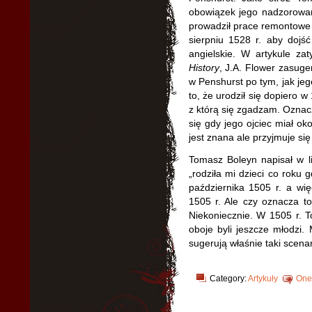
obowiązek jego nadzorowan
prowadził prace remontowe 
sierpniu 1528 r. aby dojś
angielskie. W artykule z
History
, J.A. Flower zasuge
w Penshurst po tym, jak jeg
to, że urodził się dopiero w
z którą się zgadzam. Oznac
się gdy jego ojciec miał ok
jest znana ale przyjmuje si
Tomasz Boleyn napisał w l
„rodziła mi dzieci co roku 
października 1505 r. a więc
1505 r. Ale czy oznacza to
Niekoniecznie. W 1505 r. To
oboje byli jeszcze młodzi
sugerują właśnie taki scenar
Category:
Artykuły
One