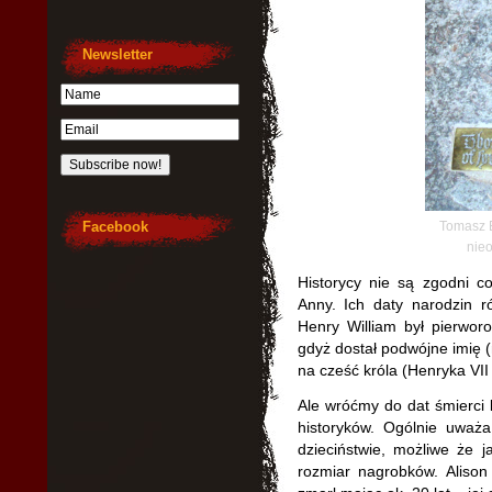
Newsletter
Facebook
Tomasz 
nie
Historycy nie są zgodni c
Anny. Ich daty narodzin 
Henry William był pierwo
gdyż dostał podwójne imię 
na cześć króla (Henryka VII 
Ale wróćmy do dat śmierci
historyków. Ogólnie uważa
dzieciństwie, możliwe że 
rozmiar nagrobków. Aliso