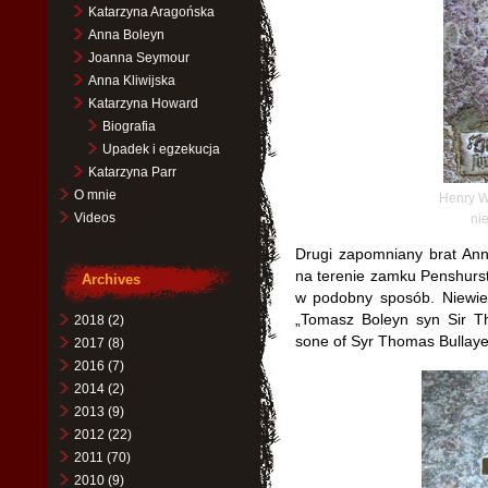
Katarzyna Aragońska
Anna Boleyn
Joanna Seymour
Anna Kliwijska
Katarzyna Howard
Biografia
Upadek i egzekucja
Katarzyna Parr
O mnie
Henry W
Videos
ni
Drugi zapomniany brat Ann
na terenie zamku Penshurst
Archives
w podobny sposób. Niewiel
„Tomasz Boleyn syn Sir T
2018
(2)
sone of Syr Thomas Bullaye
2017
(8)
2016
(7)
2014
(2)
2013
(9)
2012
(22)
2011
(70)
2010
(9)