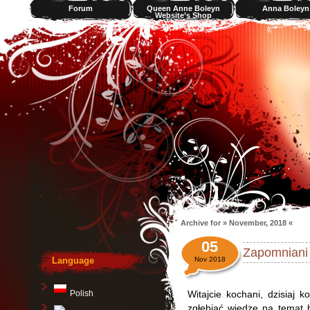
Forum
Queen Anne Boleyn
Anna Boleyn
Website’s Shop
Videos
Archive for » November, 2018 «
05
Zapomniani 
Language
Nov 2018
Polish
Witajcie kochani, dzisiaj
zgłębiać wiedzę na temat b