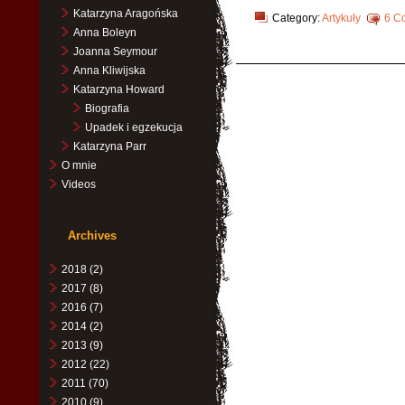
Katarzyna Aragońska
Category:
Artykuły
6 C
Anna Boleyn
Joanna Seymour
Anna Kliwijska
Katarzyna Howard
Biografia
Upadek i egzekucja
Katarzyna Parr
O mnie
Videos
Archives
2018
(2)
2017
(8)
2016
(7)
2014
(2)
2013
(9)
2012
(22)
2011
(70)
2010
(9)