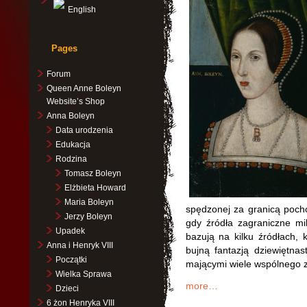
English
Pages
Forum
Queen Anne Boleyn
Website’s Shop
Anna Boleyn
Data urodzenia
Edukacja
Rodzina
Tomasz Boleyn
Elżbieta Howard
Maria Boleyn
spędzonej za granicą pocho
Jerzy Boleyn
gdy źródła zagraniczne mi
Upadek
bazują na kilku źródłach, 
Anna i Henryk VIII
bujną fantazją dziewiętnas
Początki
mającymi wiele wspólnego 
Wielka Sprawa
more…
Dzieci
6 żon Henryka VIII