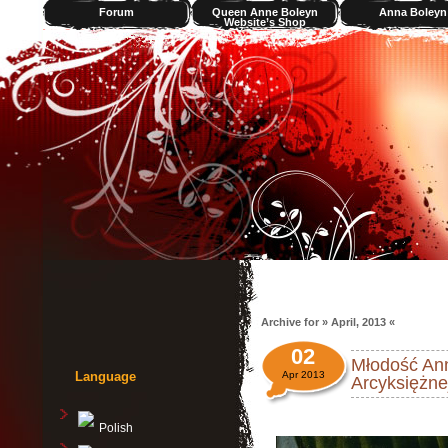
Forum
Queen Anne Boleyn
Anna Boleyn
Website’s Shop
Videos
Archive for » April, 2013 «
02
Młodość Ann
Language
Apr 2013
Arcyksiężne
Polish