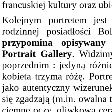
francuskiej kultury oraz ub
Kolejnym portretem jes
rodzinnej posiadłości B
przypomina opisywany 
Portrait Gallery
. Widzim
poprzednim : jedyną różni
kobieta trzyma różę. Portr
jako autentyczny wizerun
się zgadzają (m.in. owalna
ciemne oczy, oliwkowa cera