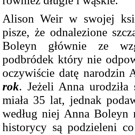
również długie i wąskie.
Alison Weir w swojej ks
pisze, że odnalezione szc
Boleyn głównie ze wz
podbródek który nie odpo
oczywiście datę narodzin 
rok
. Jeżeli Anna urodziła
miała 35 lat, jednak podaw
według niej Anna Boleyn m
historycy są podzieleni c