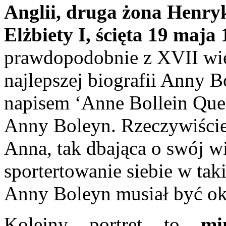
Anglii, druga żona Henry
Elżbiety I, ścięta 19 maja
prawdopodobnie z XVII wiek
najlepszej biografii Anny Bo
napisem ‘Anne Bollein Queen
Anny Boleyn. Rzeczywiście
Anna, tak dbająca o swój w
sportertowanie siebie w tak
Anny Boleyn musiał być oka
Kolejny portret to
mini