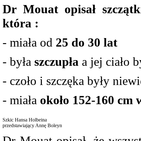
Dr Mouat opisał szczątk
która :
- miała od
25 do 30 lat
- była
szczupła
a jej ciało 
- czoło i szczęka były niewi
- miała
około 152-160 cm 
Szkic Hansa Holbeina
przedstawiający Annę Boleyn
Dr Mouat opisał, że wszys