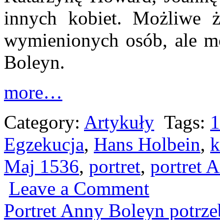
innych kobiet. Możliwe że
wymienionych osób, ale mo
Boleyn.
more…
Category:
Artykuły
Tags:
1
Egzekucja
,
Hans Holbein
,
k
Maj 1536
,
portret
,
portret 
Leave a Comment
Portret Anny Boleyn potrze