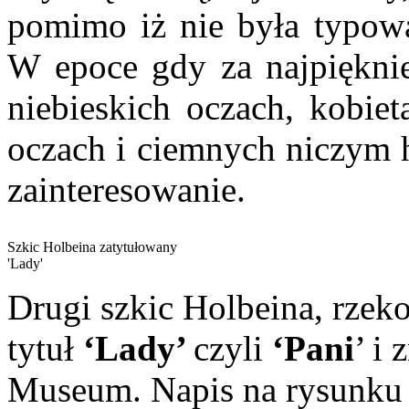
pomimo iż nie była typową
W epoce gdy za najpiękni
niebieskich oczach, kobie
oczach i ciemnych niczym 
zainteresowanie.
Szkic Holbeina zatytułowany
'Lady'
Drugi szkic Holbeina, rzek
tytuł
‘Lady’
czyli
‘Pani
’ i
Museum. Napis na rysunku 