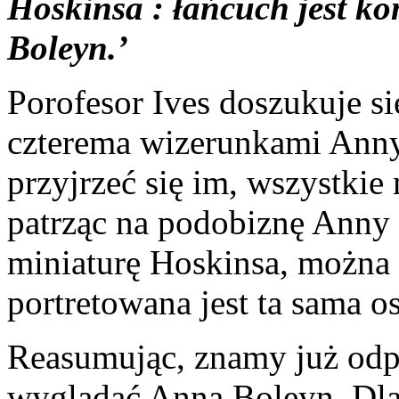
Hoskinsa : łańcuch jest 
Boleyn.’
Porofesor Ives doszukuje s
czterema wizerunkami Anny 
przyjrzeć się im, wszystki
patrząc na podobiznę Anny z
miniaturę Hoskinsa, można 
portretowana jest ta sama o
Reasumując, znamy już odp
wyglądać Anna Boleyn. Dla