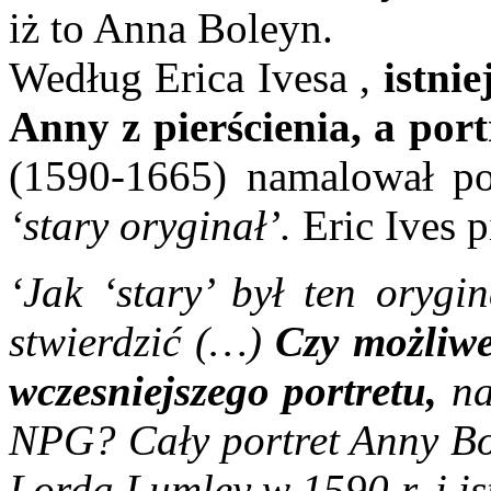
iż to Anna Boleyn.
Według Erica Ivesa ,
istni
Anny z pierścienia, a po
(1590-1665) namalował po
‘stary oryginał’.
Eric Ives p
‘Jak ‘stary’ był ten orygi
stwierdzić (…)
Czy możliwe
wczesniejszego portretu,
na
NPG? Cały portret Anny Bo
Lorda Lumley w 1590 r. i is