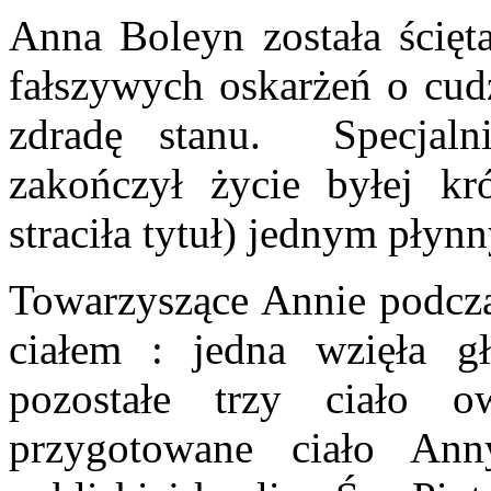
Anna Boleyn została ścię
fałszywych oskarżeń o cudz
zdradę stanu. Specjaln
zakończył życie byłej kr
straciła tytuł) jednym pły
Towarzyszące Annie podczas
ciałem : jedna wzięła g
pozostałe trzy ciało o
przygotowane ciało An