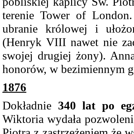
pobliskiej kaplicy Św. Pio
terenie Tower of London.
ubranie królowej i ułożo
(Henryk VIII nawet nie z
swojej drugiej żony). Ann
honorów, w bezimiennym gr
1876
Dokładnie
340 lat po eg
Wiktoria wydała pozwolenie
Piotra z zastrzeżeniem że w