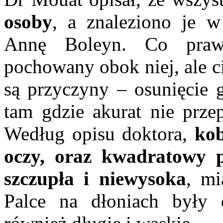
osoby
, a znaleziono je 
Annę Boleyn. Co prawd
pochowany obok niej, ale c
są przyczyny – osunięcie g
tam gdzie akurat nie prz
Według opisu doktora,
kob
oczy, oraz kwadratowy 
szczupła i niewysoka
, mi
Palce na dłoniach były d