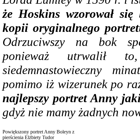
że Hoskins wzorował się 
kopii oryginalnego portr
Odrzuciwszy na bok spe
ponieważ utrwalił to
siedemnastowieczny minat
pomimo iż wizerunek po raz 
najlepszy portret Anny
jak
gdyż nie mamy żadnych nowy
Powiększony portret Anny Boleyn z
pierścienia Elżbiety Tudor