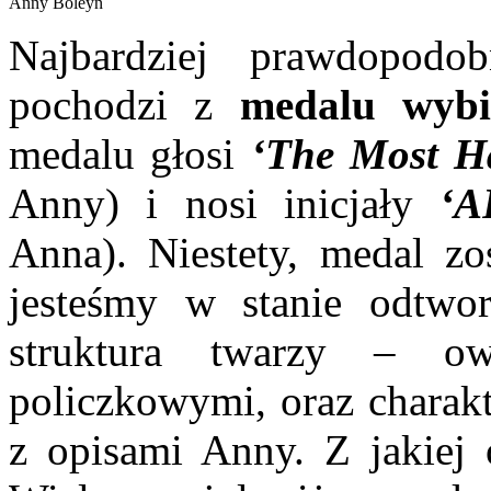
Anny Boleyn
Najbardziej prawdopod
pochodzi z
medalu wybi
medalu głosi
‘The Most H
Anny) i nosi inicjały
‘AR
Anna). Niestety, medal zo
jesteśmy w stanie odtwo
struktura twarzy – o
policzkowymi, oraz charak
z opisami Anny. Z jakiej 