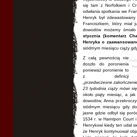
się tam z Norfolkiem i Cr
odwłania spotkania we Fran
Henryk był zdewastowany s
Franciszkiem, który miał 
dowodów możemy śmiało 
stycznia (komentarz Ch
Henryka o zaawansowane
siódmym miesiącu ciąży gdy 
Z całą pewnością nie
Guil
doszło do poronienia
fr
ponieważ poronienie to
z definicji
„przedwczesne zakończenie c
23 tydodnia ciąży mówi si
około piąty miesiąc, a ja
dowodów, Anna przekroczył
siódmym miesiącu gdy do
jasne gdzie odbył się poró
1534 r. w Hamtpon Court i 
Henrykowi kiedy ten udał si
że Henryk kontynuował obja