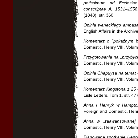
potissimum ad Ecclesiae
conscriptae A, 1531
–
1558
(1848), str. 360.
Opinia weneckiego ambasa
English Affairs in the Archi
Komentarz o “pokaźnym b
Domestic, Henry VIII, Volu
Przygotowania na
„przybyci
Domestic, Henry VIII, Volu
Opinia Chapuysa na temat 
Domestic, Henry VIII, Volu
Komentarz Kingstona z 25 
Lisle Letters, Tom 1, str. 477
Anna i Henryk w Hampto
Foreign and Domestic, Henr
Anna w
„zaawansowanej 
Domestic, Henry VIII, Volu
Planowane spotkanie Henry