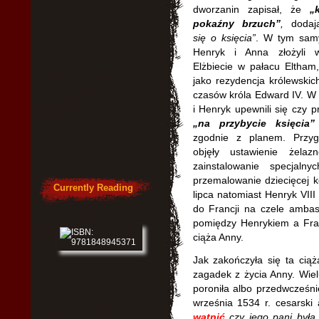
dworzanin zapisał, że
„
pokaźny brzuch”
,
dodaj
się o księcia”
. W tym sam
Henryk i Anna złożyli w
Elżbiecie w pałacu Eltham,
jako rezydencja królewskic
czasów króla Edward IV. W
i Henryk upewnili się czy 
„na przybycie księcia”
zgodnie z planem. Przyg
objęły ustawienie żela
zainstalowanie specjaln
przemalowanie dziecięcej k
Currently Reading
lipca natomiast Henryk VIII
do Francji na czele ambas
pomiędzy Henrykiem a Fr
ciąża Anny.
Jak zakończyła się ta cią
zagadek z życia Anny. Wiel
poroniła albo przedwcześn
września 1534 r. cesarski
wątpić
czy jego pani była 