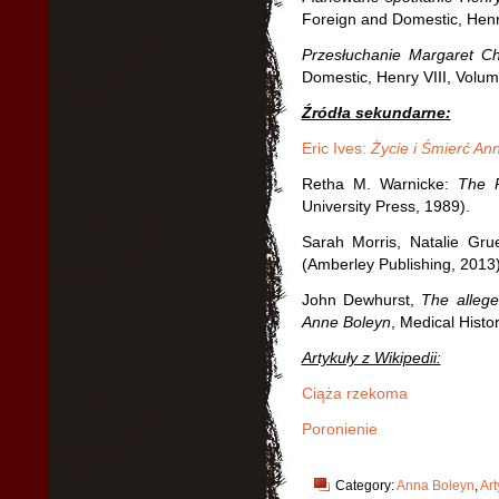
Foreign and Domestic, Henr
Przesłuchanie Margaret Ch
Domestic, Henry VIII, Volu
Źródła sekundarne:
Eric Ives:
Życie i Śmierć An
Retha M. Warnicke:
The 
University Press, 1989).
Sarah Morris, Natalie Gru
(Amberley Publishing, 2013)
John Dewhurst,
The allege
Anne Boleyn
, Medical Histor
Artykuły z Wikipedii:
Ciąża rzekoma
Poronienie
Category:
Anna Boleyn
,
Art