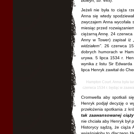
Boleyn, str. 445)
.
Jeżeli nie była to ciąża r
Anna się wtedy spodziewa
zwyczajem Anna wycofała si
miesiąc przed rozwiązaniem.
ciężarną Annę. 24 czerwca 1
Anny w Tower) zapisał iż
widziałem”
. 26 czerwca 15
dobrych humorach w Hampt
urywa. 5 lipca 1534 r. Hen
wynika z listu Sir Edwarda
lipca Henryk zawitał do Ch
Hampton Court. Anna była ta
czerwca 1534 r. będąc w zaawa
Cromwella aby spotkali s
Henryk podjął decyzję o wy
przełożenia spotkania z kr
tak zaawansowanej ciąży
nie chciała aby Henryk był p
Historycy sądzą, że ciąża 
wyjaśniałoby to dlaczego H