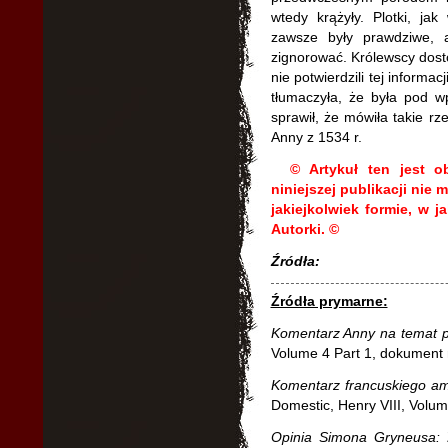
wtedy krążyły. Plotki, jak
zawsze były prawdziwe, 
zignorować. Królewscy dosto
nie potwierdzili tej informa
tłumaczyła, że była pod wpł
sprawił, że mówiła takie rz
Anny z 1534 r.
©
Artykuł ten jest o
niniejszej publikacji nie
jakiejkolwiek formie, w 
Autorki.
©
Źródła:
Źródła prymarne:
Komentarz Anny na temat 
Volume 4 Part 1, dokument 
Komentarz francuskiego a
Domestic, Henry VIII, Volu
Opinia Simona Gryneusa:
Z