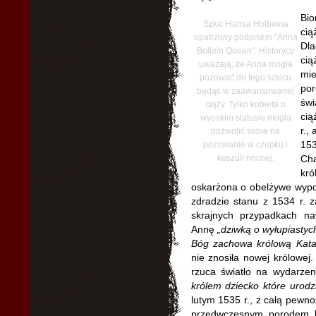
Bio
Szkic Hansa Holbeina
cią
opatrzony podpisem "Anna
Dla
Bollein Queen". Historycy
cią
uważają, że Anna mogła
mi
pozować do tego szkicu
po
będąc w zaawansowanej
świ
ciąży. Tylko kobieta o
cią
wyoskim statusie mogła
r.,
pozwolić sobie na
153
pozowanie w czepku i
koszuli nocnej.
Ch
kr
oskarżona o obelżywe wypo
zdradzie stanu z 1534 r. z
skrajnych przypadkach na
Annę
„dziwką o wyłupiastyc
Bóg zachowa królową Kata
nie znosiła nowej królowej
rzuca światło na wydarzen
królem dziecko które urodz
lutym 1535 r., z całą pewn
przedwczesnym porodem lat