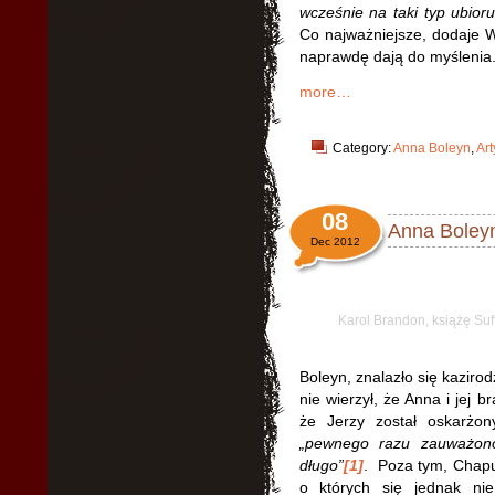
wcześnie na taki typ ubioru
Co najważniejsze, dodaje We
naprawdę dają do myślenia
more…
Category:
Anna Boleyn
,
Art
08
Anna Boleyn
Dec 2012
Karol Brandon, książę Suf
Boleyn, znalazło się kazir
nie wierzył, że Anna i jej b
że Jerzy został oskarżon
„pewnego razu zauważono
długo”
[1]
. Poza tym, Chapu
o których się jednak ni