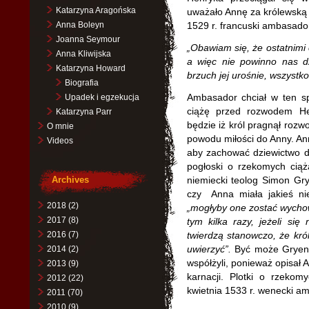
Katarzyna Aragońska
uważało Annę za królewską
Anna Boleyn
1529 r. francuski ambasado
Joanna Seymour
„Obawiam się, że ostatnimi 
Anna Kliwijska
a więc nie powinno nas dz
Katarzyna Howard
brzuch jej urośnie, wszystko
Biografia
Ambasador chciał w ten sp
Upadek i egzekucja
ciążę przed rozwodem He
Katarzyna Parr
będzie iż król pragnął rozw
O mnie
powodu miłości do Anny. An
Videos
aby zachować dziewictwo d
pogłoski o rzekomych ciąż
Archives
niemiecki teolog Simon Gry
czy Anna miała jakieś nie
2018
(2)
„mogłyby one zostać wychow
2017
(8)
tym kilka razy, jeżeli się
2016
(7)
twierdzą stanowczo, że król
uwierzyć”.
Być może Gryeneu
2014
(2)
współżyli, ponieważ opisał 
2013
(9)
karnacji. Plotki o rzekom
2012
(22)
kwietnia 1533 r. wenecki am
2011
(70)
2010
(9)