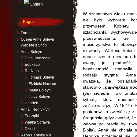
English
W szesnastym wieku maci
nie było wyborem kob
Pages
przymusem. Kobiety, z
szlachcianki, wychowywa
Forum
przeświadczeniu, że
Queen Anne Boleyn
macierzyństwo to obowiąz
Website’s Shop
niewiasty. Wartość kobiet
Anna Boleyn
epoce często oceniano b
Data urodzenia
uwagę jej płodność,
Edukacja
bezdzietność stanowiła
Rodzina
rodzaju stygmę. Ann
Tomasz Boleyn
uważała, że posiadani
Elżbieta Howard
stanowiło
„największą po
Maria Boleyn
tym świecie”
,
ale znalaz
Jerzy Boleyn
sytuacji która uniemożli
Upadek
zajście w ciążę. W 1527 r. H
Anna i Henryk VIII
postanowił rozwieść się z
Początki
Aragońską gdyż uważał, że
Wielka Sprawa
wdową po bracie był uwa
Dzieci
Biblia). Anna nie chciała
6 żon Henryka VIII
Henryka przeciągał się 