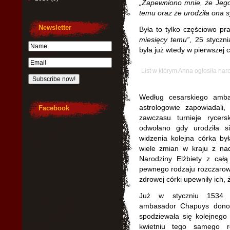
„Zapewniono mnie, że Jego 
temu oraz że urodziła ona s
Newsletter
Była to tylko częściowo pr
miesięcy temu”
, 25 styczn
była już wtedy w pierwszej c
List w którym Anna ogłosiła naro
Według cesarskiego amba
astrologowie zapowiadal
Facebook
zawczasu turnieje rycers
odwołano gdy urodziła s
widzenia kolejna córka by
wiele zmian w kraju z na
Narodziny Elżbiety z cał
pewnego rodzaju rozczarowa
zdrowej córki upewniły ich,
Już w styczniu 1534 r
ambasador Chapuys donos
spodziewała się kolejneg
kwietniu tego samego r