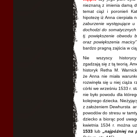
nieznaną z imienia damą d
temat ciąż i poronień Ka
hipotezę iż Anna cierpiała
zaburzenie występujące u 
dochodzi do somatycznych 
tj. powiększenie obwodu b
oraz powiększenia macicy
bardzo pragną zajścia w cią
Nie wszyscy historyc
zgadzają się z tą teorią. A
historyk Retha M. Warnick
że Anna nie miała warunk
rozwinęła się u niej ciąża
córki we wrześniu 1533 r. s
nie było powodu dla któreg
kolejnego dziecka. Nieżyjący
z założeniem Dewhursta ar
powodów do stresu w tamty
dziecko a biorąc pod uwag
kwietnia 1534 r. można u
1533
lub
„najpóźniej na 