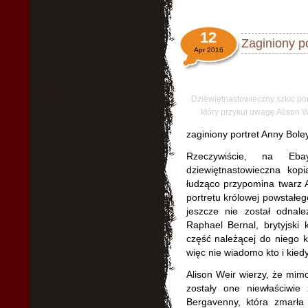
12
Zaginiony p
Apr 2016
Dziewiętnastowieczny szkic por
który przykuł uwagę Alison W
zaginiony portret Anny Bole
Rzeczywiście, na Eb
dziewiętnastowieczna kopi
łudząco przypomina twarz 
portretu królowej powstałego
jeszcze nie został odnale
Raphael Bernal, brytyjski
część należącej do niego k
więc nie wiadomo kto i kiedy
Alison Weir wierzy, że mimo 
zostały one niewłaściwie 
Bergavenny, która zmarł