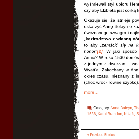
wyśmiewali styl ubioru Henr
czy aby Elżbieta jest córką k
Okazuje się, że istnieje po
oskarżyć Annę Boleyn o kaz
ówczesnego szwagra i najle
„
kazirodztwo z własną có
to aby
„zemścić się na ks
honor”
[2]
.
W jaki sposób K
Annie? W roku 1530 doniósł
z jednym z dworzan – wed
Wyatt’a. Zakochany w Anni
okres czasu, nieznany z i
(choć wrócił równie szybko)
more…
Category:
Anna Boleyn
,
Th
1536
,
Karol Brandon
,
Książę S
« Previous Entries