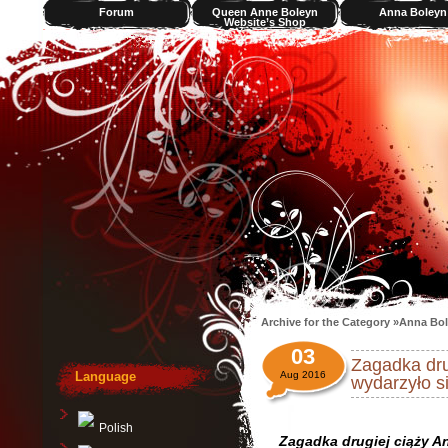
Forum
Queen Anne Boleyn
Anna Boleyn
Website’s Shop
Videos
Archive for the Category »Anna Bol
03
Zagadka dru
Language
Aug 2016
wydarzyło s
Polish
Zagadka drugiej ciąży A