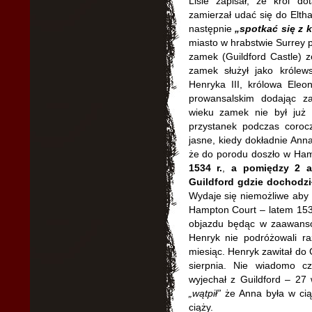
Lisle zapisał, że król d
zamierzał udać się do Elth
następnie
„spotkać się z 
miasto w hrabstwie Surrey 
zamek (Guildford Castle) 
zamek służył jako królew
Henryka III, królowa Eleo
prowansalskim dodając z
wieku zamek nie był już k
przystanek podczas corocz
jasne, kiedy dokładnie Anna
że do porodu doszło w Ha
1534 r.
,
a pomiędzy 2 a
Guildford gdzie dochodzi
Wydaje się niemożliwe aby
Hampton Court – latem 153
objazdu będąc w zaawanso
Henryk nie podróżowali ra
miesiąc. Henryk zawitał do G
sierpnia. Nie wiadomo c
wyjechał z Guildford – 27 
„wątpił”
że Anna była w cią
ciąży.