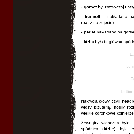
-
gorset
był zazwyczaj uszt
-
bumroll
– nakładano na 
(patrz na zdjęcie)
-
parlet
nakładano na gorse
-
kirtle
była to główna spód
El
Bumr
Fa
Lettice
Nakrycia głowy czyli ‘headr
włosy biżuterią, nosiły r
wielkie koronkowe kołnierze
Zewnątrz widoczna była s
spódnica
(kirtle)
była 