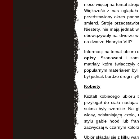
nieco więcej na temat strojó
Większość z nas oglądała 
przedstawiony okres panow
smierci. Stroje przedstawi
Niestety, nie mają jednak w
obowiązywały na dworze w t
na dworze Henryka VIII?
Informacji na temat ubioru
opisy
. Szanowani i zamo
matriały, które świadczyły
popularnym materiałem był zł
był jednak bardzo drogi i ty
Kobiety
Kształt kobiecego ubior
przylegał do ciała nadając 
suknia były szerokie. Na 
włosy, odsłaniającą czoło,
stylu gable hood lub fran
zazwyczaj w czarnym kolorze
Ubiór składał się z kilku war