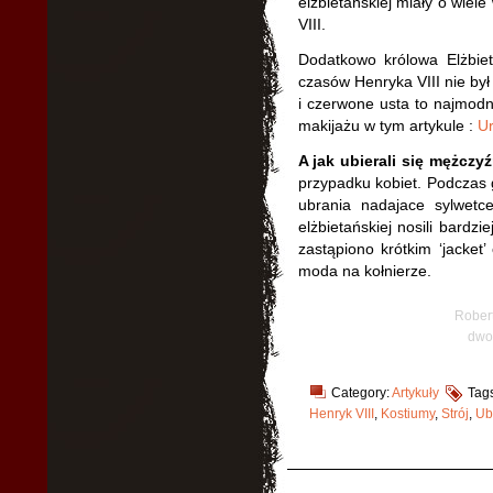
elżbietańskiej miały o wiel
VIII.
Dodatkowo królowa Elżbi
czasów Henryka VIII nie był
i czerwone usta to najmodni
makijażu w tym artykule :
Ur
A jak ubierali się mężczy
przypadku kobiet. Podczas 
ubrania nadajace sylwetc
elżbietańskiej nosili bardzi
zastąpiono krótkim ‘jacket’
moda na kołnierze.
Robert
dwo
Category:
Artykuły
Tag
Henryk VIII
,
Kostiumy
,
Strój
,
Ub