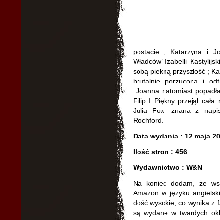
postacie ; Katarzyna i Jo
Władców’ Izabelli Kastylijs
sobą piekną przyszłość ; Ka
brutalnie porzucona i o
Joanna natomiast popadła 
Filip I Piękny przejął cała 
Julia Fox, znana z napis
Rochford.
Data wydania : 12 maja 2
Ilość stron : 456
Wydawnictwo : W&N
Na koniec dodam, że wsz
Amazon w języku angielski
dość wysokie, co wynika z f
są wydane w twardych okł