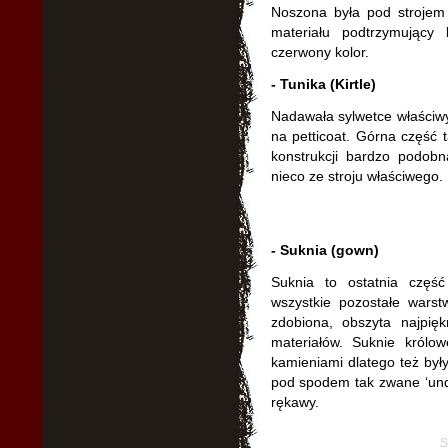
Noszona była pod strojem
materiału podtrzymujący 
czerwony kolor.
- Tunika (Kirtle)
Nadawała sylwetce właściwy 
na petticoat. Górna część t
konstrukcji bardzo podobn
nieco ze stroju właściwego.
- Suknia (gown)
Suknia to ostatnia częś
wszystkie pozostałe warst
zdobiona, obszyta najpięk
materiałów. Suknie królo
kamieniami dlatego też był
pod spodem tak zwane ‘unde
rękawy.
S