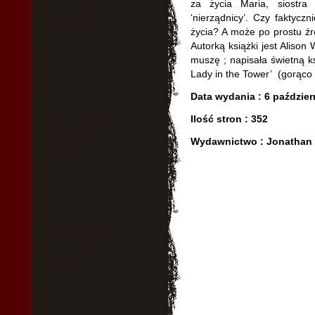
za życia Maria, siostra
‘nierządnicy’. Czy faktyc
życia? A może po prostu źró
Autorką książki jest Alison
muszę ; napisała świetną 
Lady in the Tower’ (gorąco 
Data wydania : 6 paździer
Ilość stron : 352
Wydawnictwo : Jonathan