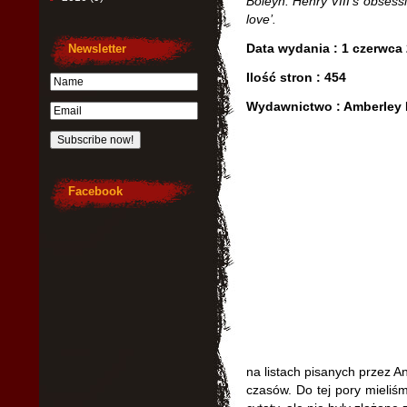
Boleyn: Henry VIII’s obsessi
love’.
Data wydania : 1 czerwca
Newsletter
Ilość stron : 454
Wydawnictwo : Amberley 
Facebook
na listach pisanych przez A
czasów. Do tej pory mieliś