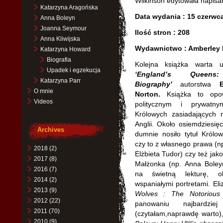
Wilkinson edytowała napisan
Katarzyna Aragońska
Data wydania : 15 czerwc
Anna Boleyn
Joanna Seymour
Ilość stron : 208
Anna Kliwijska
Wydawnictwo : Amberley 
Katarzyna Howard
Biografia
Kolejna książka warta 
Upadek i egzekucja
‘England’s Queen
Katarzyna Parr
Biography’
autorstwa
E
O mnie
Norton.
Książka to opo
Videos
politycznym i prywatny
Królowych zasiadających n
Anglii. Około osiemdziesięc
Archives
dumnie nosiło tytuł Królowe
czy to z własnego prawa (np
2018
(2)
Elżbieta Tudor) czy też jak
2017
(8)
Małżonka (np. Anna Boleyn
2016
(7)
na świetną lekturę, ok
2014
(2)
wspaniałymi portretami. El
2013
(9)
Wolves : The Notorious
2012
(22)
panowaniu najbardziej
2011
(70)
(czytałam,naprawdę warto),
2010
(9)