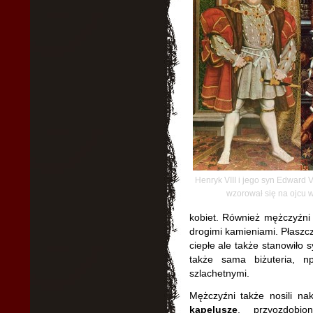
Henryk VIII i jego syn Edward V
wzorował się na ojcu w
kobiet. Również mężczyźni c
drogimi kamieniami. Płaszcz
ciepłe ale także stanowiło 
także sama biżuteria, n
szlachetnymi.
Mężczyźni także nosili na
kapelusze
, przyozdobio