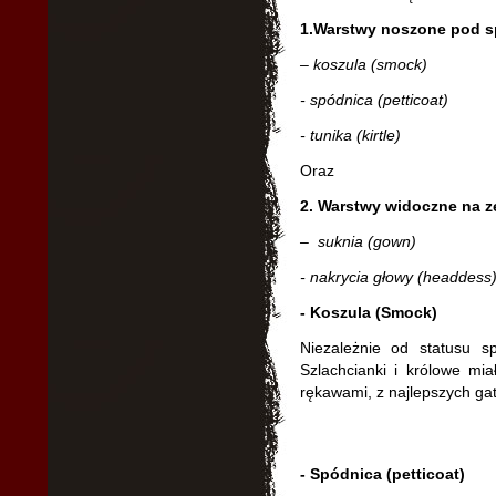
1.Warstwy noszone pod s
– koszula (smock)
- spódnica (petticoat)
- tunika (kirtle)
Oraz
2. Warstwy widoczne na z
– suknia (gown)
- nakrycia głowy (headdess
- Koszula (Smock)
Niezależnie od statusu sp
Szlachcianki i królowe mi
rękawami, z najlepszych ga
- Spódnica (petticoat)