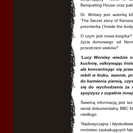
Banqueting House oraz pał
Dr. Wolsey jest autorką kilk
‘The Secret story of Kensing
preznterka (‘Inside the body 
O czym jest nowa książka? W
życia domowego od Norma
przestrzeni wieków?
‘Lucy Worsley wiedzie na
kuchnię, odkrywając hist
ale koncentrując się prz
robili w łózku, wannie, p
do karmienia piersią, czy
się do wychodzenia za 
spojrzysz z zupełnie inne
Świetną informacją jest też
serial dokumentalny BBC kt
niedługo.
‘Nadzwyczajna i błyskotliw
mnóstwo zaskakujących fak