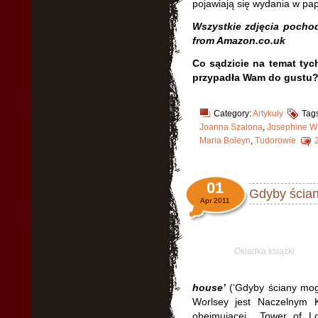
pojawiają się wydania w pap
Wszystkie zdjęcia pochod
from Amazon.co.uk
Co sądzicie na temat tyc
przypadła Wam do gustu
Category:
Artykuły
Tag
Joanna Szalona
,
Josephine Wi
Maria Boleyn
,
Tudorowie
01
Gdyby ścia
Apr 2011
Okładka książki
house’
(‘Gdyby ściany mogł
Worlsey jest Naczelnym K
obejmującej Tower of Lo