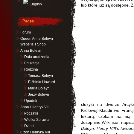
English
lub które już są dostępne. Z
Pages
Forum
Queen Anne Boleyn
Website’s Shop
Anna Boleyn
Data urodzenia
Edukacja
Rodzina
Tomasz Boleyn
Elżbieta Howard
Maria Boleyn
Jerzy Boleyn
Upadek
służyła na dworze Arcyk
Anna i Henryk VIII
Królowej Klaudii we Franc
Początki
lekturą, czekam na nią 
Wielka Sprawa
Josephine Wilkinson napisał
Dzieci
Boleyn: Henry VIII’s favouri
6 żon Henryka VIII