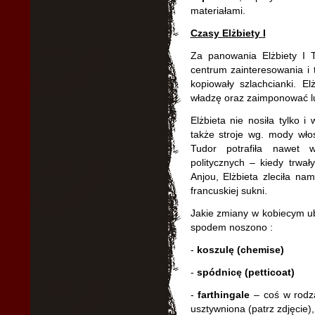
materiałami.
Czasy Elżbiety I
Za panowania Elżbiety I T
centrum zainteresowania i 
kopiowały szlachcianki. E
władzę oraz zaimponować l
Elżbieta nie nosiła tylko i
także stroje wg. mody włosk
Tudor potrafiła nawet w
politycznych – kiedy trwał
Anjou, Elżbieta zleciła n
francuskiej sukni.
Jakie zmiany w kobiecym ub
spodem noszono :
-
koszulę (chemise)
-
spódnicę (petticoat)
-
farthingale
– coś w rodza
usztywniona (patrz zdjęcie),