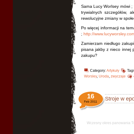
Sama Lucy Worlsey mówi ; ‘
trywialnych szczegółów, a
rewolucyjne zmiany w społe
Po więcej informacji na tem
;
http://www.lucyworsley.com
Zamierzam niedługo zakupić
pisana jakby z nieco innej 
zakupu?
Category:
Artykuły
Tag
Worsley
,
Uroda
,
zwyczaje
16
Stroje w ep
Feb 2011
Wczesny okres panowania Tu