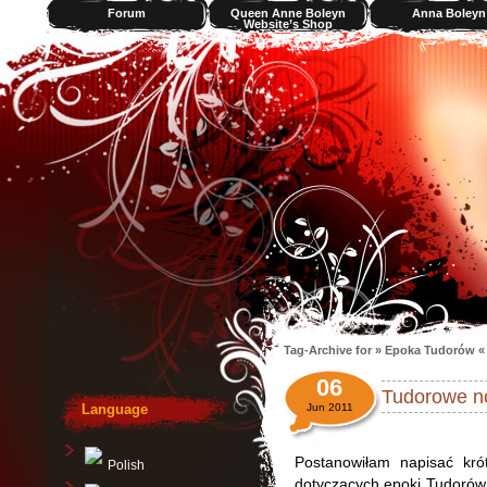
Forum
Queen Anne Boleyn
Anna Boleyn
Website’s Shop
Videos
Tag-Archive for » Epoka Tudorów «
06
Tudorowe n
Language
Jun 2011
Postanowiłam napisać krót
Polish
dotyczących epoki Tudorów. 