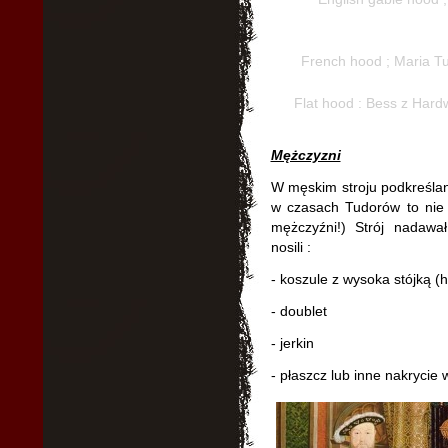
French hood ; Maria T
Flat hood : Bess z Hard
Mężczyzni
W męskim stroju podkreślan
w czasach Tudorów to nie 
mężczyźni!) Strój nadawał
nosili :
- koszule z wysoka stójką (h
- doublet
- jerkin
- płaszcz lub inne nakrycie