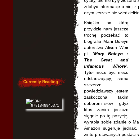
cytaty, ale nie były złożon
zdobyć informacje o niej z 
czym jeszcze nie wiedzieliś
Książka na którą
przyjdzie nam jeszcze
trochę poczekać to
biografia Marii Boleyn
autorstwa Alison Weir
pt.
‘Mary Boleyn :
The Great and
Infamous Whore’
.
Tytuł może być nieco
odstarszający, sama
Currently Reading
szczerze
powiedziawszy jestem
zaskoczona takim
doborem słów ; gdyż
ktoś zanim jeszcze
sięgnie po tę pozycję,
wyrabia sobie zdanie o Mar
Amazon sugeruje jednak, 
zinterpretowanych postaci w