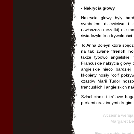
- Nakrycia głowy
Nakrycia głowy byly bar
symbolem dziewictwa i c
(zwłaszcza męzatki) nie m
świadczyło to o frywolności.
To Anna Boleyn która spędzi
na tak zwane
‘french ho
także typowo angielskie
Francuskie nakrycia głowy b
angielskie nieco bardzie
kkobiety nosiły ‘coif’ pok
czasów Marii Tudor noszon
francuskich i angielskich na
Szlachcianki i królowe boga
perłami oraz innymi drogimi
Wczesna wersja 
Margaret Bea
English gable hood 