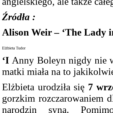
angielskiego, ale także całe
Źródła :
Alison Weir – ‘The Lady i
Elżbieta Tudor
‘I
Anny Boleyn nigdy nie w
matki miała na to jakikolw
Elżbieta urodziła się
7 wrz
gorzkim rozczarowaniem dl
narodzin syna. Pomim