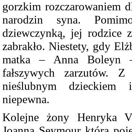
gorzkim rozczarowaniem dl
narodzin syna. Pomim
dziewczynką, jej rodzice z
zabrakło. Niestety, gdy Elż
matka – Anna Boleyn – 
fałszywych zarzutów. Z k
nieślubnym dzieckiem i
niepewna.
Kolejne żony Henryka VI
Joanna Seymour która poje