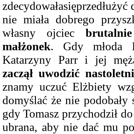
zdecydowałasięprzedłużyć d
nie miała dobrego przysz
własny ojciec
brutalni
małżonek
. Gdy młoda E
Katarzyny Parr i jej mę
zaczął uwodzić nastoletn
znamy uczuć Elżbiety wz
domyślać że nie podobały s
gdy Tomasz przychodził do 
ubrana, aby nie dać mu po