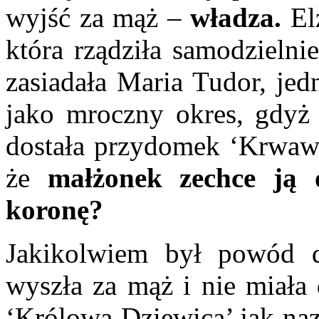
wyjść za mąż –
władza.
Elż
która rządziła samodzielni
zasiadała Maria Tudor, jedn
jako mroczny okres, gdyż 
dostała przydomek ‘Krwawe
że
małżonek zechce ją 
koronę?
Jakikolwiem był powód d
wyszła za mąż i nie miała 
‘Królowa Dziewica’ jak naz