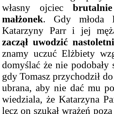
własny ojciec
brutalni
małżonek
. Gdy młoda E
Katarzyny Parr i jej mę
zaczął uwodzić nastoletn
znamy uczuć Elżbiety wz
domyślać że nie podobały s
gdy Tomasz przychodził do 
ubrana, aby nie dać mu po
wiedziala, że Katarzyna P
lecz on szukał wrażeń poz