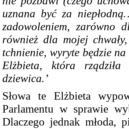
nie pozbawi (czego uchowa
uznana być za niepłodną
zadowoleniem, zarówno dl
również dla mojej chwały,
tchnienie, wyryte będzie n
Elżbieta, która rządził
dziewica.’
Słowa te Elżbieta wypow
Parlamentu w sprawie wy
Dlaczego jednak młoda, pię