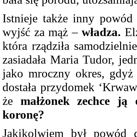
Istnieje także inny powód 
wyjść za mąż –
władza.
Elż
która rządziła samodzielni
zasiadała Maria Tudor, jedn
jako mroczny okres, gdyż 
dostała przydomek ‘Krwawe
że
małżonek zechce ją 
koronę?
Jakikolwiem był powód d