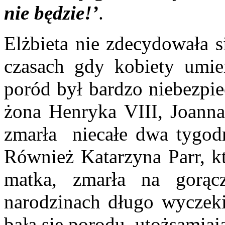
nie będzie!’
.
Elżbieta nie zdecydowała s
czasach gdy kobiety umi
poród był bardzo niebezpie
żona Henryka VIII, Joanna
zmarła niecałe dwa tygod
Również Katarzyna Parr, kt
matka, zmarła na gorą
narodzinach długo wyczeki
bała się porodu, utożsamiaj