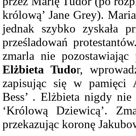
przez Marię Tudor (po rozp
królową’ Jane Grey). Maria
jednak szybko zyskała 
prześladowań protestantów
zmarla nie pozostawiając
Elżbieta Tudo
r, wprowad
zapisując się w pamięci
Bess’ . Elżbieta nigdy ni
‘Królową Dziewicą’. Zm
przekazując koronę Jakubow