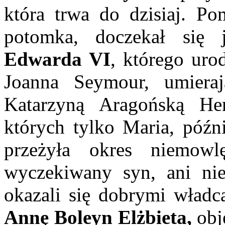
która trwa do dzisiaj. P
potomka, doczekał się
Edwarda VI
, którego uro
Joanna Seymour, umiera
Katarzyną Aragońską Hen
których tylko Maria, póź
przeżyła okres niemow
wyczekiwany syn, ani nie 
okazali się dobrymi wład
Annę Boleyn Elżbieta,
obję