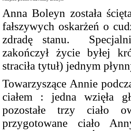
Anna Boleyn została ścię
fałszywych oskarżeń o cudz
zdradę stanu. Specjaln
zakończył życie byłej kr
straciła tytuł) jednym pły
Towarzyszące Annie podczas
ciałem : jedna wzięła g
pozostałe trzy ciało o
przygotowane ciało An