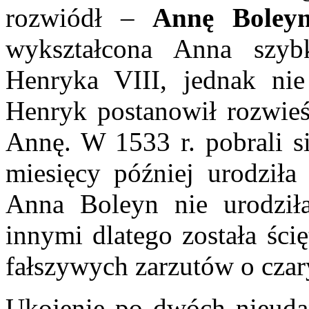
rozwiódł –
Annę Boleyn
wykształcona Anna szyb
Henryka VIII, jednak nie
Henryk postanowił rozwieść
Annę. W 1533 r. pobrali si
miesięcy później urodziła 
Anna Boleyn nie urodził
innymi dlatego została ści
fałszywych zarzutów o czar
Ukojenie po dwóch nieuda