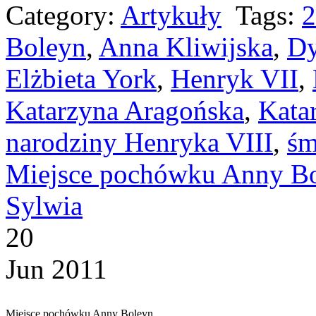
Category:
Artykuły
Tags:
2
Boleyn
,
Anna Kliwijska
,
Dy
Elżbieta York
,
Henryk VII
,
Katarzyna Aragońska
,
Kata
narodziny Henryka VIII
,
śm
Miejsce pochówku Anny B
Sylwia
20
Jun 2011
Miejsce pochówku Anny Boleyn