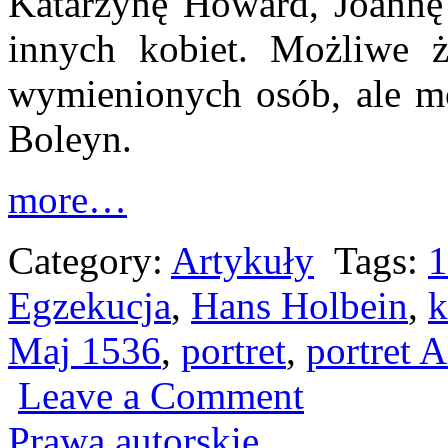
Katarzynę Howard, Joannę 
innych kobiet. Możliwe że
wymienionych osób, ale mo
Boleyn.
more…
Category:
Artykuły
Tags:
1
Egzekucja
,
Hans Holbein
,
k
Maj 1536
,
portret
,
portret 
Leave a Comment
Prawa autorskie