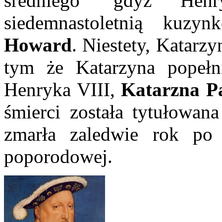
średniego’ gdyż He
siedemnastoletnią kuz
Howard
. Niestety, Katarzy
tym że Katarzyna popełni
Henryka VIII,
Katarzna P
śmierci została tytułowa
zmarła zaledwie rok po
poporodowej.