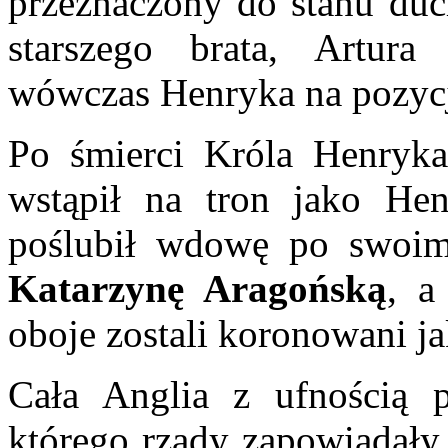
przeznaczony do stanu du
starszego brata, Artura
wówczas Henryka na pozycj
Po śmierci Króla Henryk
wstąpił na tron jako He
poślubił wdowę po swoim 
Katarzynę Aragońską
, 
oboje zostali koronowani ja
Cała Anglia z ufnością 
którego rządy zapowiadały 