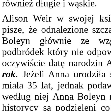
również długie i wąskie.
Alison Weir w swojej ks
pisze, że odnalezione szc
Boleyn głównie ze wz
podbródek który nie odpo
oczywiście datę narodzin 
rok
. Jeżeli Anna urodziła
miała 35 lat, jednak podaw
według niej Anna Boleyn m
historycy są podzieleni c