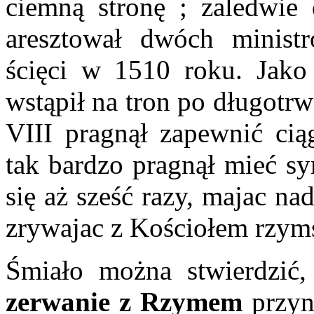
ciemną stronę ; zaledwie
aresztował dwóch ministr
ścięci w 1510 roku. Jako
wstąpił na tron po długotrw
VIII pragnął zapewnić cią
tak bardzo pragnął mieć sy
się aż sześć razy, majac n
zrywajac z Kościołem rzym
Śmiało można stwierdzić
zerwanie z Rzymem
przyn