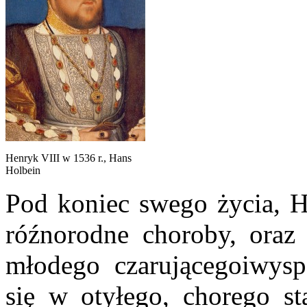
Henryk VIII w 1536 r., Hans
Holbein
Pod koniec swego życia, He
róźnorodne choroby, oraz 
młodego czarującegoiwysp
się w otyłego, chorego s