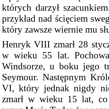
których darzył szacunkiem
przykład nad ścięciem swe
który zawsze wiernie mu sł
Henryk VIII zmarł 28 stycz
w wieku 55 lat. Pochow
Windsorze, u boku jego tr
Seymour. Następnym Król
VI, który jednak nigdy ni
zmarł w wieku 15 lat, co