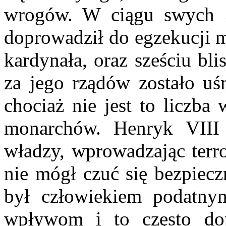
wrogów. W ciągu swych 3
doprowadził do egzekucji 
kardynała, oraz sześciu bli
za jego rządów zostało u
chociaż nie jest to liczba
monarchów. Henryk VIII 
władzy, wprowadzając terr
nie mógł czuć się bezpiec
był człowiekiem podatnym
wpływom i to często dop