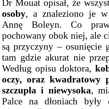
Dr Mouat opisał, że wszys
osoby
, a znaleziono je 
Annę Boleyn. Co prawd
pochowany obok niej, ale c
są przyczyny – osunięcie g
tam gdzie akurat nie prz
Według opisu doktora,
kob
oczy, oraz kwadratowy 
szczupła i niewysoka
, mi
Palce na dłoniach były d