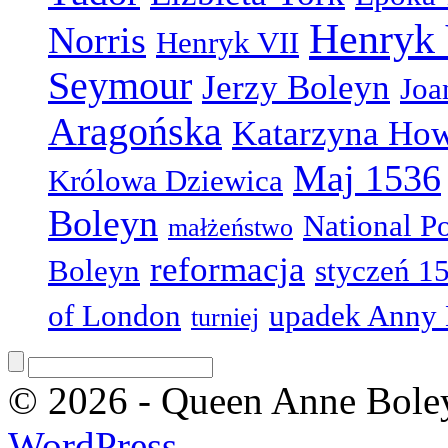
Henryk 
Norris
Henryk VII
Seymour
Jerzy Boleyn
Joa
Aragońska
Katarzyna Ho
Maj 1536
Królowa Dziewica
Boleyn
National Po
małżeństwo
reformacja
Boleyn
styczeń 1
of London
upadek Anny 
turniej
© 2026 - Queen Anne Boley
WordPress