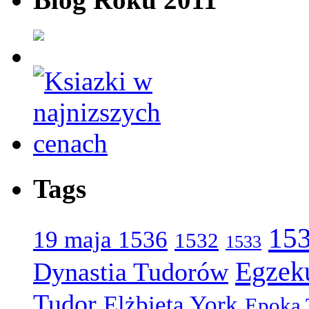
Tags
15
19 maja 1536
1532
1533
Egzek
Dynastia Tudorów
Tudor
Elżbieta York
Epoka