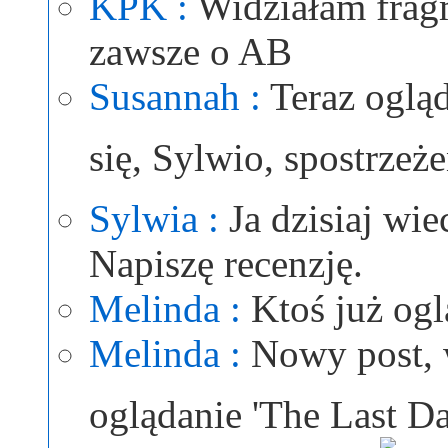
KPK :
Widziałam fragm
zawsze o AB
Susannah :
Teraz ogląd
się, Sylwio, spostrzeż
Sylwia :
Ja dzisiaj wi
Napiszę recenzję.
Melinda :
Ktoś już ogl
Melinda :
Nowy post, 
oglądanie 'The Last D