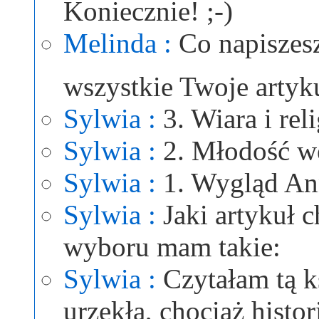
Koniecznie!
Melinda :
Co napiszesz
wszystkie Twoje arty
Sylwia :
3. Wiara i rel
Sylwia :
2. Młodość we
Sylwia :
1. Wygląd Ann
Sylwia :
Jaki artykuł 
wyboru mam takie:
Sylwia :
Czytałam tą k
urzekła, chociaż histo