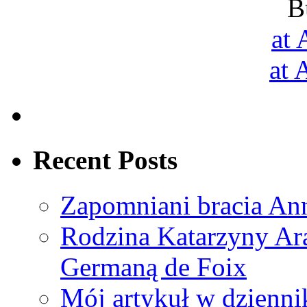
B
at
at
Recent Posts
Zapomniani bracia An
Rodzina Katarzyny Ar
Germaną de Foix
Mój artykuł w dziennik