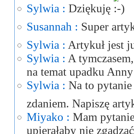
Sylwia :
Dziękuję
Susannah :
Super arty
Sylwia :
Artykuł jest 
Sylwia :
A tymczasem, 
na temat upadku Anny
Sylwia :
Na to pytani
zdaniem. Napiszę arty
Miyako :
Mam pytanie.
upierałaby nie zgadza