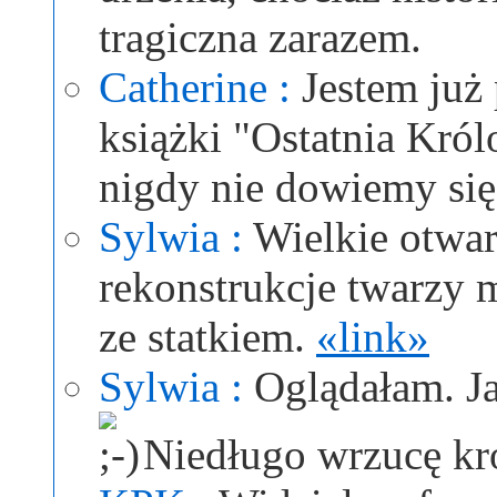
tragiczna zarazem.
Catherine :
Jestem już
książki "Ostatnia Król
nigdy nie dowiemy się
Sylwia :
Wielkie otwa
rekonstrukcje twarzy 
ze statkiem.
«link»
Sylwia :
Oglądałam. Ja
Niedługo wrzucę kró