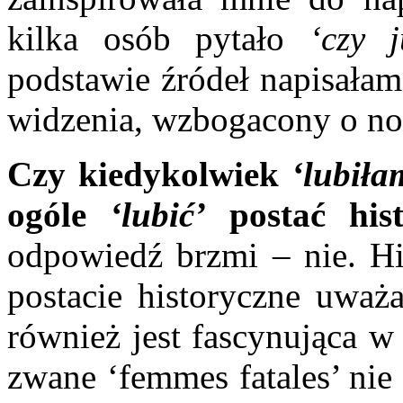
kilka osób pytało
‘czy 
podstawie źródeł napisałam
widzenia, wzbogacony o n
Czy kiedykolwiek
‘lubiła
ogóle
‘lubić’
postać hist
odpowiedź brzmi – nie. His
postacie historyczne uważ
również jest fascynująca w
zwane ‘femmes fatales’ nie 