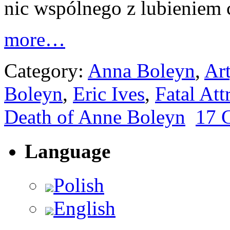
nic wspólnego z lubieniem c
more…
Category:
Anna Boleyn
,
Ar
Boleyn
,
Eric Ives
,
Fatal Att
Death of Anne Boleyn
17 
Language
Polish
English