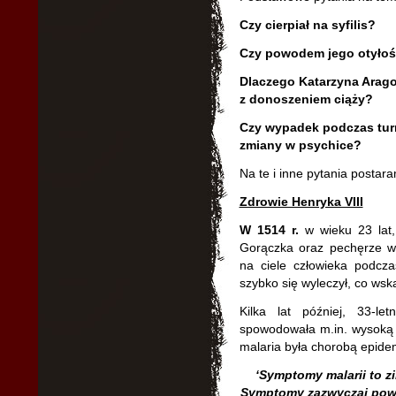
Czy cierpiał na syfilis?
Czy powodem jego otyłoś
Dlaczego Katarzyna Arago
z donoszeniem ciąży?
Czy wypadek podczas tur
zmiany w psychice?
Na te i inne pytania postar
Zdrowie Henryka VIII
W 1514 r.
w wieku 23 lat,
Gorączka oraz pechęrze wy
na ciele człowieka podcz
szybko się wyleczył, co wska
Kilka lat później, 33-l
spowodowała m.in. wysoką 
malaria była chorobą epide
‘Symptomy malarii to z
Symptomy zazwyczaj powra