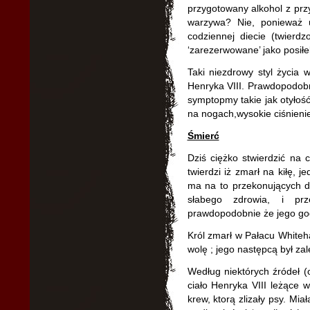
przygotowany alkohol z prz
warzywa? Nie, ponieważ 
codziennej diecie (twierd
‘zarezerwowane’ jako posiłe
Taki niezdrowy styl życia 
Henryka VIII. Prawdopodobn
symptopmy takie jak otyłoś
na nogach,wysokie ciśnienie
Śmierć
Dziś ciężko stwierdzić na 
twierdzi iż zmarł na kiłę, 
ma na to przekonujących d
słabego zdrowia, i pr
prawdopodobnie że jego god
Król zmarł w Pałacu Whiteh
wolę ; jego następcą był za
Według niektórych źródeł (
ciało Henryka VIII leżące w
krew, ktorą zlizały psy. Mi