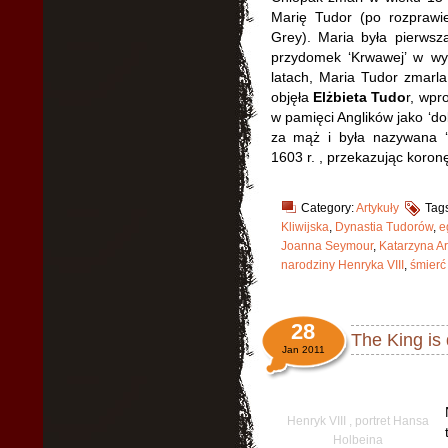
Marię Tudor (po rozprawie
Grey). Maria była pierwsz
przydomek ‘Krwawej’ w wyn
latach, Maria Tudor zmarl
objęła
Elżbieta Tudo
r, wpr
w pamięci Anglików jako ‘do
za mąż i była nazywana ‘
1603 r. , przekazując koron
Category:
Artykuły
Tag
Kliwijska
,
Dynastia Tudorów
,
e
Joanna Seymour
,
Katarzyna A
narodziny Henryka VIII
,
śmierć
28
The King is 
Jan 2011
Henryk VIII , portret Hansa
Holbeina