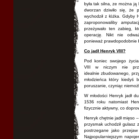
była tak silna, ze można ją 
dworzan dziwiło się, że 
wychodził z łóżka. Gdyby H
zaproponowaliby amputac
przeżywało ten zabieg, kt
operację. Nikt nie odwa
ponieważ prawdopodobnie by
Co jadł Henryk VIII?
Pod koniec swojego życia
VIII w niczym nie prz
idealnie zbudowanego, prz
młodzieńca który kiedyś b
poruszanie, czyniąc niemoż
W młodości Henryk jadł duż
1536 roku natomiast Henr
fizycznie aktywny, co doprow
Henryk chętnie jadł mięso –
przysmak uchodził gulasz z 
postrzegane jako przejaw
Najpopularniejszym napoje