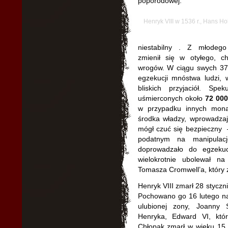
poporodowej.
Henryk VIII w 1536 r., Hans Ho
niestabilny . Z młodego
zmienił się w otyłego, 
wrogów. W ciągu swych 37-
egzekucji mnóstwa ludzi, 
bliskich przyjaciół. Sp
uśmierconych około
72 000
w przypadku innych monar
środka władzy, wprowadzaj
mógł czuć się bezpieczny 
podatnym na manipulac
doprowadzało do egzekucj
wielokrotnie ubolewał n
Tomasza Cromwell’a, który 
Henryk VIII zmarł 28 styczni
Pochowano go 16 lutego na
ulubionej zony, Joanny
Henryka, Edward VI, któr
Chłopak zmarł w wieku 15 l