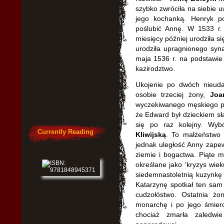
szybko zwróciła na siebie u
jego kochanką. Henryk po
poślubić Annę. W 1533 r. 
miesięcy później urodziła si
urodziła upragnionego syna
maja 1536 r. na podstawie 
kazirodztwo.
Ukojenie po dwóch nieuda
osobie trzeciej żony,
Joa
wyczekiwanego męskiego po
że Edward był dzieckiem sł
się po raz kolejny. Wyb
Currently Reading
Kliwijską
. To małżeństwo 
jednak uległość Anny zapewni
ziemie i bogactwa. Piąte m
określane jako ‘kryzys wiek
siedemnastoletnią kuzynkę
Katarzynę spotkał ten sam
cudzołóstwo. Ostatnia żo
monarchę i po jego śmierc
chociaż zmarła zaledw