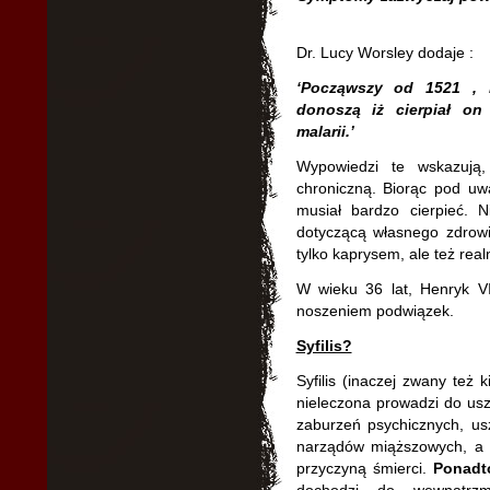
Dr. Lucy Worsley dodaje :
‘Począwszy od 1521 , r
donoszą iż cierpiał on
malarii.’
Wypowiedzi te wskazują,
chroniczną. Biorąc pod uwa
musiał bardzo cierpieć. 
dotyczącą własnego zdrow
tylko kaprysem, ale też real
W wieku 36 lat, Henryk VI
noszeniem podwiązek.
Syfilis?
Syfilis (inaczej zwany też 
nieleczona prowadzi do us
zaburzeń psychicznych, us
narządów miąższowych, a 
przyczyną śmierci.
Ponadt