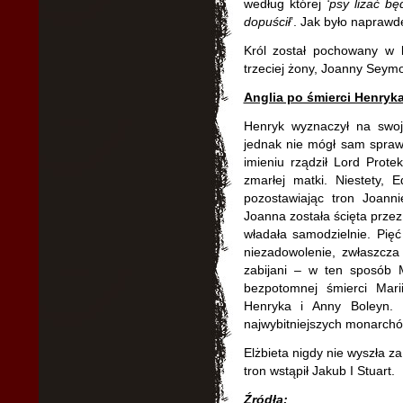
według której
‘psy lizać bę
dopuścił
’. Jak było naprawdę
Król został pochowany w
trzeciej żony, Joanny Seymo
Anglia po śmierci Henryka 
Henryk wyznaczył na swoje
jednak nie mógł sam spraw
imieniu rządził Lord Prote
zmarłej matki. Niestety, 
pozostawiając tron Joanni
Joanna została ścięta przez 
władała samodzielnie. Pięć 
niezadowolenie, zwłaszcza
zabijani – w ten sposób 
bezpotomnej śmierci Marii
Henryka i Anny Boleyn. E
najwybitniejszych monarchów
Elżbieta nigdy nie wyszła za
tron wstąpił Jakub I Stuart.
Źródła: