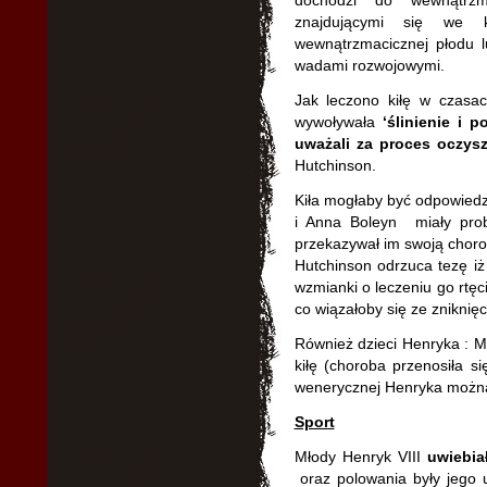
dochodzi do wewnątrzm
znajdującymi się we 
wewnątrzmacicznej płodu 
wadami rozwojowymi.
Jak leczono kiłę w czas
wywoływała
‘ślinienie i 
uważali za proces oczys
Hutchinson.
Kiła mogłaby być odpowiedz
i Anna Boleyn miały pro
przekazywał im swoją chorob
Hutchinson odrzuca tezę iż 
wzmianki o leczeniu go rtęc
co wiązałoby się ze zniknięc
Również dzieci Henryka : Ma
kiłę (choroba przenosiła s
wenerycznej Henryka można
Sport
Młody Henryk VIII
uwiebia
oraz polowania były jego 