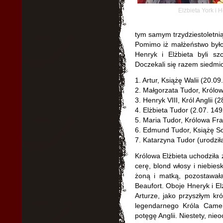
Elżbieta York i H
tym samym trzydziestoletni
Pomimo iż małżeństwo było
Henryk i Elżbieta byli s
Doczekali się razem siedmio
1. Artur, Książę Walii (20.0
2. Małgorzata Tudor, Królow
3. Henryk VIII, Król Anglii 
4. Elżbieta Tudor (2.07. 14
5. Maria Tudor, Królowa Fra
6. Edmund Tudor, Książę S
7. Katarzyna Tudor (urodziła
Królowa Elżbieta uchodziła 
cerę, blond włosy i niebies
żoną i matką, pozostawała
Beaufort. Oboje Hneryk i El
Arturze, jako przyszłym kró
legendarnego Króla Camel
potęgę Anglii. Niestety, ni