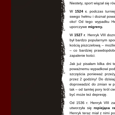
Niestety, sport wiązał się r
W
1524 r.
podczas turniej
swego hełmu i doznał pow
oko! Od tego wypadku Hen
uporczywe
migreny.
W
1527 r
. Henryk VIII doz
był bardzo popularnym spor
kością piszczelową – możl
– co bardziej prawdopdobn
zapalenie kości.
Jak już pisałam kilka dni 
poważnemu wypadkowi podcz
szczęścia ponieważ przeżył
przez 2 godziny! Do dzisia
doprowadzić do zmian w ps
tak – od tamtej pory król c
być może też depresję.
Od 1536 r. Henryk VIII 
utworzyła się
ropiejąca r
Henryk teraz miał z nimi p