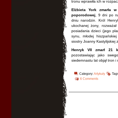
tronu wprawiła ich w rozpac
Elżbieta York zmarła w
poporodowej
, 9 dni po n
dniu narodzin. Król Henry
ukochanej żony, rozważał
posiadania dzieci (jego p
synu, młodej hiszpańskiej 
siostry Joanny Kastylijskiej
Henryk VII zmarł 21 
pozostawiając jako sweg
siedemnastu lat objął tron i 
Category:
Artykuły
Tag
6 Comments