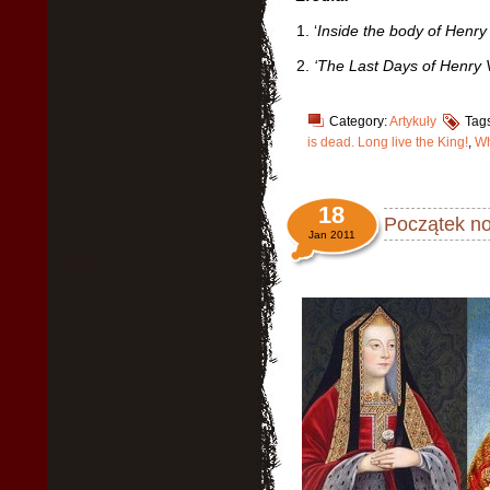
1. ‘
Inside the body of Henry 
2.
‘The Last Days of Henry V
Category:
Artykuły
Tag
is dead. Long live the King!
,
Wh
18
Początek no
Jan 2011