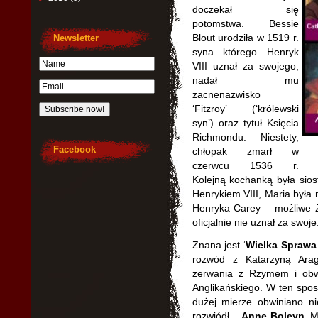
doczekał się
potomstwa. Bessie
Blout urodziła w 1519 r.
Newsletter
syna którego Henryk
VIII uznał za swojego,
nadał mu
zacnenazwisko
‘Fitzroy’ (‘królewski
syn’) oraz tytuł Księcia
Richmondu. Niestety,
Facebook
chłopak zmarł w
czerwcu 1536 r.
Kolejną kochanką była sios
Henrykiem VIII, Maria była 
Henryka Carey – możliwe że
oficjalnie nie uznał za swoje
Znana jest ‘
Wielka Sprawa 
rozwód z Katarzyną Arag
zerwania z Rzymem i obw
Anglikańskiego. W ten sposó
dużej mierze obwiniano ni
rozwiódł –
Annę Boleyn.
Mł