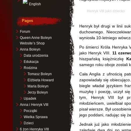
English
Henryk VIII jako dziecko
Pages
Henryk był drugi w linii su
Forum
duchownego. Nieoczekiwan
wyniosła 10-letniego wówcz
Queen Anne Boleyn
Website’s Shop
Po śmierci Króla Henryka 
Anna Boleyn
jako Henryk VIII.
11 czerwc
Data urodzenia
hiszpańską księżniczkę
Ka
Edukacja
samego roku oboje zostali ko
Rodzina
Cała Anglia z ufnością pa
Tomasz Boleyn
zapowiadały się obiecująco.
Elżbieta Howard
biegle władał językiem fra
Maria Boleyn
muzykę i poezję, uczył się 
Jerzy Boleyn
tym, Henryk VIII był pr
Upadek
młodzieńcem, uwielbiał sp
Anna i Henryk VIII
pisał wiersze. Był uosobien
Początki
jego poddani, radując się że
Wielka Sprawa
Dzieci
Jednak już jako młodzieni
6 żon Henryka VIII
zaledwie dwa dni po wstąp