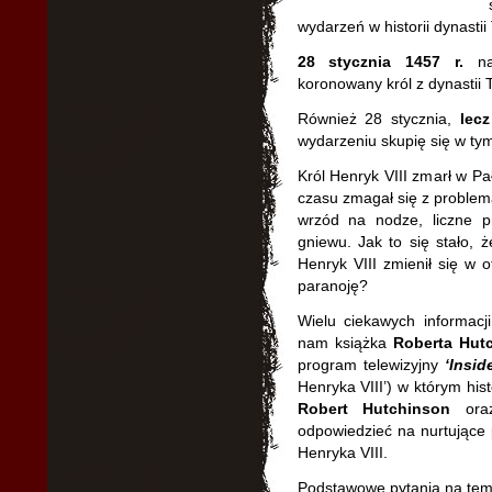
wydarzeń w historii dynastii
28 stycznia 1457 r.
na
koronowany król z dynastii T
Również 28 stycznia,
lec
wydarzeniu skupię się w tym
Król Henryk VIII zmarł w Pa
czasu zmagał się z problema
wrzód na nodze, liczne p
gniewu. Jak to się stało,
Henryk VIII zmienił się w o
paranoję?
Wielu ciekawych informacj
nam książka
Roberta Hut
program telewizyjny
‘Insid
Henryka VIII’) w którym his
Robert Hutchinson
or
odpowiedzieć na nurtujące 
Henryka VIII.
Podstawowe pytania na tema