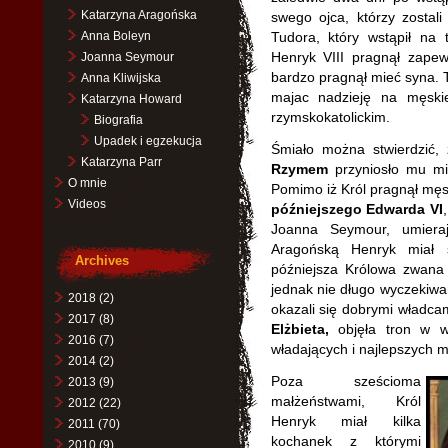
Katarzyna Aragońska
swego ojca, którzy zostal
Anna Boleyn
Tudora, który wstąpił na 
Henryk VIII pragnął zapew
Joanna Seymour
bardzo pragnął mieć syna. To
Anna Kliwijska
majac nadzieję na męski
Katarzyna Howard
rzymskokatolickim.
Biografia
Upadek i egzekucja
Śmiało można stwierdzić
Katarzyna Parr
Rzymem
przyniosło mu mię
O mnie
Pomimo iż Król pragnął męs
Videos
późniejszego Edwarda VI
Joanna Seymour, umieraj
Aragońską Henryk miał s
Archives
późniejsza Królowa zwana 
jednak nie długo wyczekiwan
2018
(2)
okazali się dobrymi władca
2017
(8)
Elżbieta,
objęła tron w wi
2016
(7)
władających i najlepszych mo
2014
(2)
Poza sześcioma
2013
(9)
małżeństwami, Król
2012
(22)
Henryk miał kilka
2011
(70)
kochanek z którymi
2010
(9)