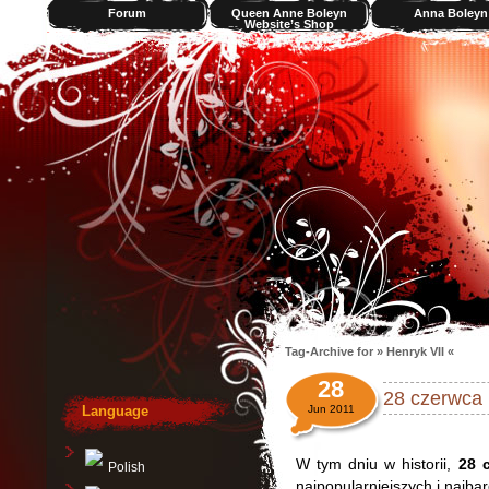
Forum
Queen Anne Boleyn
Anna Boleyn
Website’s Shop
Videos
Tag-Archive for » Henryk VII «
28
28 czerwca 
Language
Jun 2011
W tym dniu w historii,
28 
Polish
najpopularniejszych i najb