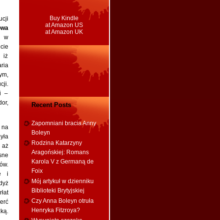
Buy Kindle
cji
at Amazon US
owa
at Amazon UK
a w
cie
 iż
ria
ym,
ji.
i –
or,
Recent Posts
Zapomniani bracia Anny
 na
Boleyn
yła
Rodzina Katarzyny
 aż
Aragońskiej: Romans
sne
Karola V z Germaną de
ów.
Foix
e i
Mój artykuł w dzienniku
dyż
Biblioteki Brytyjskiej
łat
Czy Anna Boleyn otruła
erć
Henryka Fitzroya?
ką.