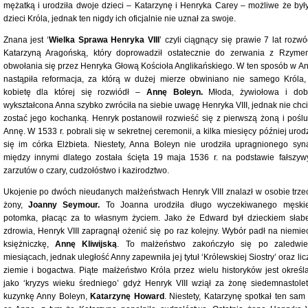
mężatką i urodziła dwoje dzieci – Katarzynę i Henryka Carey – możliwe że były
dzieci Króla, jednak ten nigdy ich oficjalnie nie uznał za swoje.
Znana jest ‘
Wielka Sprawa Henryka VIII
’ czyli ciągnący się prawie 7 lat rozwó
Katarzyną Aragońską, który doprowadził ostatecznie do zerwania z Rzyme
obwołania się przez Henryka Głową Kościoła Anglikańskiego. W ten sposób w Ang
nastąpiła reformacja, za którą w dużej mierze obwiniano nie samego Króla,
kobietę dla której się rozwiódł –
Annę Boleyn.
Młoda, żywiołowa i dob
wykształcona Anna szybko zwróciła na siebie uwagę Henryka VIII, jednak nie chci
zostać jego kochanką. Henryk postanowił rozwieść się z pierwszą żoną i poślu
Annę. W 1533 r. pobrali się w sekretnej ceremonii, a kilka miesięcy później urod
się im córka Elżbieta. Niestety, Anna Boleyn nie urodziła upragnionego syna
między innymi dlatego została ścięta 19 maja 1536 r. na podstawie fałszyw
zarzutów o czary, cudzołóstwo i kazirodztwo.
Ukojenie po dwóch nieudanych małżeństwach Henryk VIII znalazł w osobie trzec
żony,
Joanny Seymour.
To Joanna urodziła długo wyczekiwanego męski
potomka, płacąc za to własnym życiem. Jako że Edward był dzieckiem słab
zdrowia, Henryk VIII zapragnął ożenić się po raz kolejny. Wybór padł na niemie
księżniczkę,
Annę Kliwijską
. To małżeństwo zakończyło się po zaledwi
miesiącach, jednak uległość Anny zapewniła jej tytuł ‘Królewskiej Siostry’ oraz li
ziemie i bogactwa. Piąte małżeństwo Króla przez wielu historyków jest określ
jako ‘kryzys wieku średniego’ gdyż Henryk VIII wziął za żonę siedemnastolet
kuzynkę Anny Boleyn,
Katarzynę Howard
. Niestety, Katarzynę spotkał ten sam 