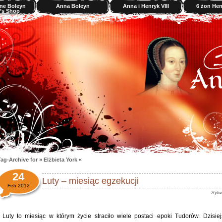
ne Boleyn
Anna Boleyn
Anna i Henryk VIII
6 żon Henr
’s Shop
ag-Archive for » Elżbieta York «
24
Luty – miesiąc egzekucji
Feb 2012
Sylw
Luty to miesiąc w którym życie straciło wiele postaci epoki Tudorów. Dzisiej