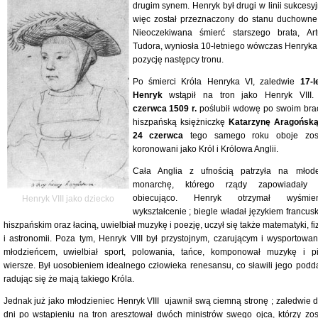
drugim synem. Henryk był drugi w linii sukcesyj
więc został przeznaczony do stanu duchowne
Nieoczekiwana śmierć starszego brata, Art
Tudora, wyniosła 10-letniego wówczas Henryka
pozycję następcy tronu.
Po śmierci Króla Henryka VI, zaledwie
17-l
Henryk
wstąpił na tron jako Henryk VIII
czerwca 1509 r.
poślubił wdowę po swoim brac
hiszpańską księżniczkę
Katarzynę Aragońsk
24 czerwca
tego samego roku oboje zost
koronowani jako Król i Królowa Anglii.
Cała Anglia z ufnością patrzyła na młod
monarchę, którego rządy zapowiadały 
obiecująco. Henryk otrzymał wyśmien
Henryk VIII jako dziecko
wykształcenie ; biegle władał językiem francusk
hiszpańskim oraz łaciną, uwielbiał muzykę i poezję, uczył się także matematyki, fi
i astronomii. Poza tym, Henryk VIII był przystojnym, czarującym i wysportowa
młodzieńcem, uwielbiał sport, polowania, tańce, komponował muzykę i pi
wiersze. Był uosobieniem idealnego człowieka renesansu, co sławili jego podda
radując się że mają takiego Króla.
Jednak już jako młodzieniec Henryk VIII ujawnił swą ciemną stronę ; zaledwie 
dni po wstąpieniu na tron aresztował dwóch ministrów swego ojca, którzy zost