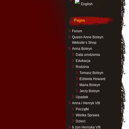
English
Pages
Forum
Queen Anne Boleyn
Website’s Shop
Anna Boleyn
Data urodzenia
Edukacja
Rodzina
Tomasz Boleyn
Elżbieta Howard
Maria Boleyn
Jerzy Boleyn
Upadek
Anna i Henryk VIII
Początki
Wielka Sprawa
Dzieci
6 żon Henryka VIII