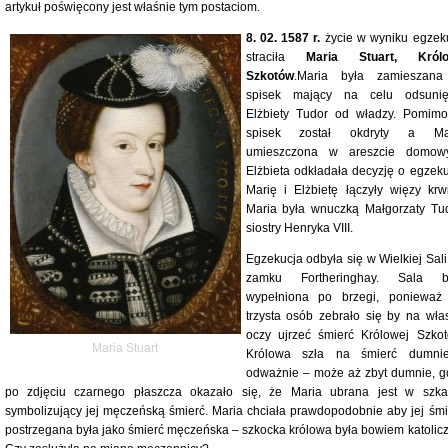
artykuł poświęcony jest właśnie tym postaciom.
8. 02. 1587 r.
życie w wyniku egzeku
straciła
Maria Stuart, Król
Szkotów
.Maria była zamieszan
spisek mający na celu odsunię
Elżbiety Tudor od władzy. Pomimo
spisek został okdryty a Ma
umieszczona w areszcie domow
Elżbieta odkładała decyzję o egzekuc
Marię i Elżbietę łączyły więzy krw
Maria była wnuczką Małgorzaty Tud
siostry Henryka VIII.
Egzekucja odbyła się w Wielkiej Sali
zamku Fortheringhay. Sala b
wypełniona po brzegi, ponieważ
trzysta osób zebrało się by na wła
oczy ujrzeć śmierć Królowej Szkot
Maria Stuart
Królowa szła na śmierć dumni
odważnie – może aż zbyt dumnie, g
po zdjęciu czarnego płaszcza okazało się, że Maria ubrana jest w szkar
symbolizujący jej męczeńską śmierć. Maria chciała prawdopodobnie aby jej śmi
postrzegana była jako śmierć męczeńska – szkocka królowa była bowiem katolicz