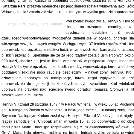
co Annę, z tym że Katarzyna popełniła cudzołóstwo. Ostatnia żona Henryka VI
Katarzna Parr
, przeżyła monarchę i po jego śmierci została tytułowana jako Król
Wdowa, chociaż zmarła zaledwie rok po Henryku, w wyniku gorączki poporodowe
Pod koniec swego życia, Henryk VIII był ot
Henryk VIII w 1536 r., Hans Holbein
cierpiał na róźnorodne choroby, oraz 
psychicznie niestabilny . Z młod
czarującegoiwysportowanego młodzieńca zmienił się w otyłego, chorego sta
widzącego wszędzie swych wrogów. W ciągu swych 37-letnich rządów Król Hen
doprowadził do egzekucji mnóstwa ludzi, w tym dwóch żon, kardynała, oraz sześ
bliskich przyjaciół. Spekuluje się że za jego rządów zostało uśmierconych okoł
000 ludzi
, chociaż nie jest to liczba większa niż w przypadku innych monarch
Henryk VIII używał egzekucji jako środka władzy, wprowadzając terror wśród sw
poddanych. Nikt nie mógł czuć się bezpieczny – nawet żony Henryka. Król 
człowiekiem podatnym na manipulację, łatwo ulegał wpływom i to czę
doprowadzało do egzekucji ludzi których darzył szacunkiem. Król wielokrot
ubolewał na przykład nad ścięciem swego doradcy, Tomasza Cromwell’a, kt
zawsze wiernie mu służył.
Henryk VIII zmarł 28 stycznia 1547 r. w Pałacu Whitehall, w wieku 55 lat. Pochow
go 16 lutego na Zamku w Windsorze, u boku jego trzeciej i ulubionej zony, Joa
Seymour. Następnym Królem został syn Henryka, Edward VI, który jednak nigdy 
rządził samodzielnie. Chłopak zmarł w wieku 15 lat, co doprowadziło do obję
tronu przez Marię Tudor (po rozprawieniu się z ‘dziewięciodniową królową’ J
Grey). Maria była pierwszą kobietą na tronie, jednak szybko zyskała przydo