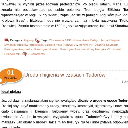
‘Krwawej’ w wyniku prześladowań protestantów. Po pięciu latach, Maria Tu
zmarla nie pozostawiając po sobie potomka. Tron objęła
Elżbieta Tu
wprowadzając w Anglii ‘Złoty Wiek’ , zapisując się w pamięci Anglików jako ‘do
Królowa Bess’ . Elżbieta nigdy nie wyszła za mąż i była nazywana ‘Król
Dziewicą’. Zmarła bezpotomnie w 1603 r. , przekazując koronę Jakubowi Stuartow
Category:
Artykuły
Tags:
28 czerwca 1491
,
6 żon
,
Anna Boleyn
,
Anna Kliwijska
,
Dynastia Tudorów
,
egzekucje
,
Elżbieta York
,
Henryk VII
,
Henryk VIII
,
Joanna Seymour
,
Katarzyna Aragońska
,
Katarzyna Howard
,
Katarzyna Parr
,
narodziny Henryka VIII
,
śmierć
Henryka VIII
7 Comments
01
Uroda i higiena w czasach Tudorów
Feb 2011
Sylw
Ideał piękna
Już od dawna zastanawiałam się jak wyglądało
dbanie o urodę w epoce Tudo
Dzisiaj aby ukryć mankamenty urody, stosujemy kosmetyki, ujędrniamy i nawilż
ciało balsamami i kremami, farbujemy włosy, oraz depilujemy niepożąd
owłosienie. Ale jak to wszystko wyglądało w epoce Tudorów? Czy kobiety nos
makijaż? Jak dbały o urodę? Jakie miały fryzury? Na te i inne pytania odpowie
tym artykule.