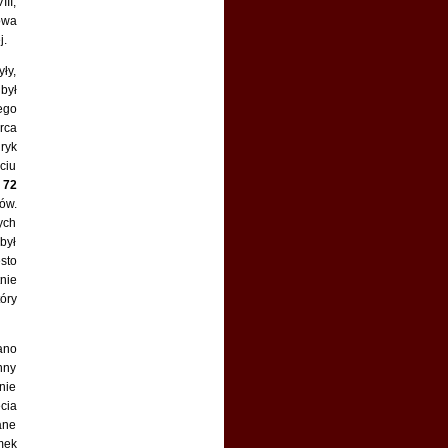
II,
oglądanie 'The Last Days of
owa
Anne Boleyn'
j.
Sylwia :
Dziękuję
yły,
Susannah :
Super artykuł,
był
chylę czoła
ego
Sylwia :
Artykuł jest już
rca
dostępny
ryk
Sylwia :
A tymczasem, 19
ciu
maja ukaże się długi artykuł
o
72
na temat upadku Anny
ów.
Boleyn.
ych
Sylwia :
Na to pytanie nie
był
mogę odpowiedzieć jednym
sto
zdaniem. Napiszę artykuł
nie
óry
Miyako :
Mam pytanie.
Dlaczego Katarzyna tak się
upierałaby nie zgadzać się
ano
na rozwód? Przecież gdyby
nny
do niego nie doszło Henryk
nie
by ją totalnie znienawidził. I
cia
tak przecież dał jej popalić.
Myślę, że gdyby na
ane
spokojnie do tego podeszła
mek