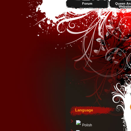
Forum
Queen An
Website
Videos
T
Language
Polish