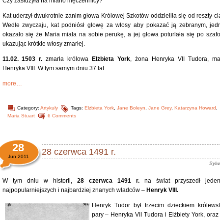
Czy zasłużyła na miano męczennicy?
Kat uderzył dwukrotnie zanim głowa Królowej Szkotów oddzieliła się od reszty cia
Wedle zwyczaju, kat podniósł głowę za włosy aby pokazać ją zebranym, jed
okazało się że Maria miała na sobie perukę, a jej głowa poturlała się po szafo
ukazując krótkie włosy zmarłej.
11.02. 1503 r.
zmarła królowa
Elżbieta York
, żona Henryka VII Tudora, ma
Henryka VIII. W tym samym dniu 37 lat
more…
Category:
Artykuły
Tags:
Elżbieta York
,
Jane Boleyn
,
Jane Grey
,
Katarzyna Howard
,
Maria Stuart
6 Comments
28
28 czerwca 1491 r.
Jun 2011
Sylw
W tym dniu w historii,
28 czerwca 1491 r.
na świat przyszedł jede
najpopularniejszych i najbardziej znanych władców –
Henryk VIII.
Henryk Tudor był trzecim dzieckiem królewsk
pary – Henryka VII Tudora i Elżbiety York, oraz