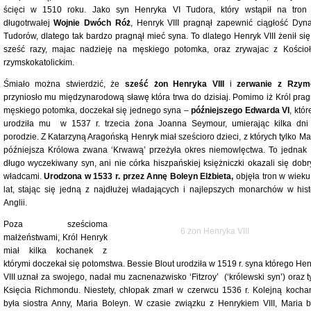
ścięci w 1510 roku. Jako syn Henryka VI Tudora, który wstąpił na tron
długotrwałej
Wojnie Dwóch Róż
, Henryk VIII pragnął zapewnić ciągłość Dynas
Tudorów, dlatego tak bardzo pragnął mieć syna. To dlatego Henryk VIII żenił się
sześć razy, majac nadzieję na męskiego potomka, oraz zrywajac z Kościo
rzymskokatolickim.
Śmiało można stwierdzić, że
sześć żon Henryka VIII
i
zerwanie z Rzy
przyniosło mu międzynarodową sławę która trwa do dzisiaj. Pomimo iż Król prag
męskiego potomka, doczekał się jednego syna –
późniejszego Edwarda VI
, któ
urodziła mu w 1537 r. trzecia żona Joanna Seymour, umierając kilka dni
porodzie. Z Katarzyną Aragońską Henryk miał sześcioro dzieci, z których tylko Ma
późniejsza Królowa zwana ‘Krwawą’ przeżyła okres niemowlęctwa. To jednak 
długo wyczekiwany syn, ani nie córka hiszpańskiej księżniczki okazali się dobr
władcami.
Urodzona w 1533 r. przez Annę Boleyn Elżbieta,
objęła tron w wieku
lat, stając się jedną z najdłużej władających i najlepszych monarchów w histo
Anglii.
Poza sześcioma
6 żon Henryka VIII
małżeństwami, Król Henryk
miał kilka kochanek z
którymi doczekał się potomstwa. Bessie Blout urodziła w 1519 r. syna którego Hen
VIII uznał za swojego, nadał mu zacnenazwisko ‘Fitzroy’ (‘królewski syn’) oraz t
Księcia Richmondu. Niestety, chłopak zmarł w czerwcu 1536 r. Kolejną kocha
była siostra Anny, Maria Boleyn. W czasie związku z Henrykiem VIII, Maria b