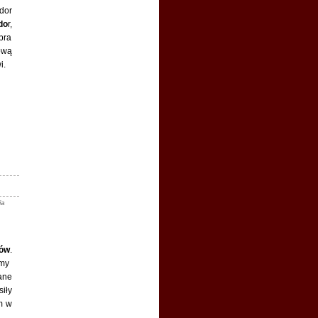
miała by sporo innych
dor
możliwości.
do
r,
Sylwia :
Dwie nowe książki
bra
Philippy Gregory: 'Kobiety
ową
Wojny Dwu Róż' i 'Córka
i.
Twórcy Królów'.
«link»
Sylwia :
Za chwilkę
ia
rów
.
amy
ane
iły
m w