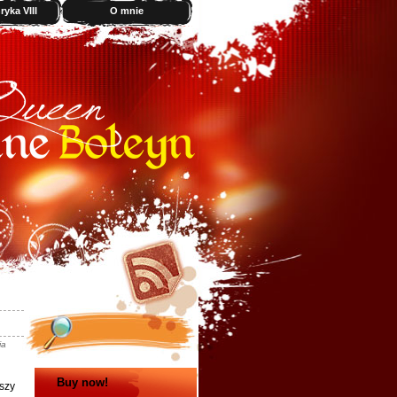
yka VIII
O mnie
ia
Buy now!
szy