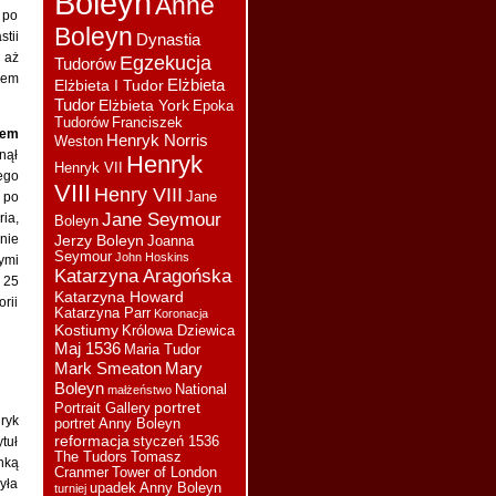
Boleyn
Anne
 po
będzie, ja chętnie czytam
Boleyn
wszystkie Twoje artykuły
tii
Dynastia
 aż
Egzekucja
Tudorów
łem
Sylwia :
3. Wiara i religia
Elżbieta
Elżbieta I Tudor
Anny B.
Tudor
Elżbieta York
Epoka
Tudorów
Franciszek
Sylwia :
2. Młodość we
mem
Henryk Norris
Weston
Francji.
nął
Henryk
Henryk VII
Sylwia :
1. Wygląd Anny
rego
VIII
Boleyn (aktualizacja)
Henry VIII
 po
Jane
Jane Seymour
Sylwia :
Jaki artykuł
ria,
Boleyn
chceci zobaczyć na
nie
Jerzy Boleyn
Joanna
stronie? Do wyboru mam
Seymour
John Hoskins
ymi
Katarzyna Aragońska
takie:
 25
Katarzyna Howard
Sylwia :
Czytałam tą
rii
Katarzyna Parr
Koronacja
książkę ale jakoś mnie nie
Kostiumy
Królowa Dziewica
urzekła, chociaż historia
Maj 1536
Maria Tudor
Joanny jest bardzo ciekawa
Mark Smeaton
Mary
i tragiczna zarazem.
Boleyn
National
małżeństwo
Catherine :
Jestem już
portret
Portrait Gallery
prawie pod koniec czytania
ryk
portret Anny Boleyn
książki "Ostatnia Królowa".
reformacja
ytuł
styczeń 1536
The Tudors
Tomasz
Kolejna kobieta o której
nką
Cranmer
Tower of London
nigdy nie dowiemy się
yła
upadek Anny Boleyn
turniej
prawdy. Bardzo polecam.