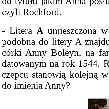
od tytułu jakim Anna posłu
czyli Rochford.
- Litera
A
umieszczona w 
podobna do litery A znajdu
córki Anny Boleyn, na fam
datowanym na rok 1544. R
czepcu stanowią kolejną w
do imienia Anny?