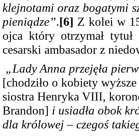
klejnotami oraz bogatymi s
pieniądze”
.
[6]
Z kolei w 15
ojca który otrzymał tytuł
cesarski ambasador z niedo
„Lady Anna przejęła pierw
[chodziło o kobiety wyższe 
siostra Henryka VIII, koro
Brandon]
i usiadła obok kr
dla królowej – czegoś takieg