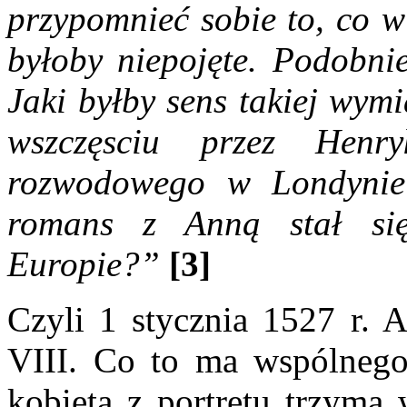
przypomnieć sobie to, co w
byłoby niepojęte. Podobni
Jaki byłby sens takiej wym
wszczęsciu przez Henr
rozwodowego w Londynie
romans z Anną stał si
Europie?”
[3]
Czyli 1 stycznia 1527 r. 
VIII. Co to ma wspólnego
kobieta z portretu trzyma 