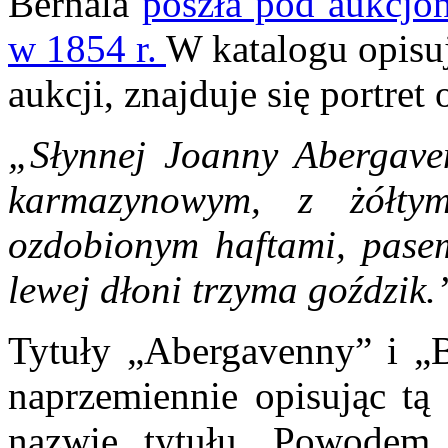
Bernala
poszła pod aukcjon
w 1854 r.
W katalogu opisu
aukcji, znajduje się portret
„Słynnej Joanny Abergave
karmazynowym, z żółty
ozdobionym haftami, pase
lewej dłoni trzyma goździk
Tytuły „Abergavenny” i „
naprzemiennie opisując tą
nazwie tytułu. Powodem