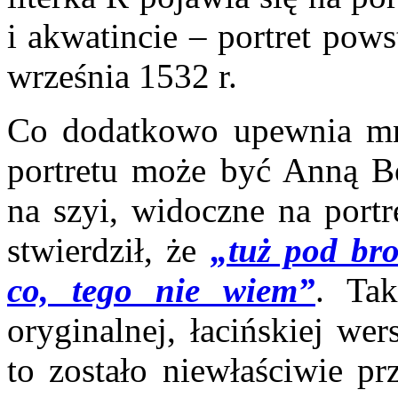
i akwatincie – portret pow
września 1532 r.
Co dodatkowo upewnia mni
portretu może być Anną Bo
na szyi, widoczne na portr
stwierdził, że
„tuż pod bro
co, tego nie wiem”
. Tak
oryginalnej, łacińskiej wer
to zostało niewłaściwie pr