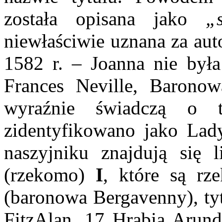
została opisana jako
„
niewłaściwie uznana za aut
1582 r. – Joanna nie była
Frances Neville, Barono
wyraźnie świadczą o 
zidentyfikowano jako Lady
naszyjniku znajdują się 
(rzekomo)
I
, które są rz
(baronowa Bergavenny), tyt
FitzAlan, 17 Hrabia Arunde