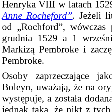
Henryka VIII w latach 15
Anne Rocheford”
. Jeżeli 
od „Rochford”, wówczas p
grudnia 1529 a 1 wrześni
Markizą Pembroke i zaczę
Pembroke.
Osoby zaprzeczające jak
Boleyn, uważają, że na ory
występuje, a została dodan
jednak taka, że nikt z tyc