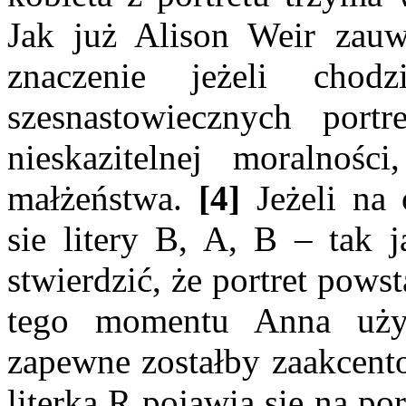
Jak już Alison Weir zauw
znaczenie jeżeli ch
szesnastowiecznych port
nieskazitelnej moralnośc
małżeństwa.
[4]
Jeżeli na
sie litery B, A, B – tak 
stwierdzić, że portret pows
tego momentu Anna używ
zapewne zostałby zaakcento
literka R pojawia się na por