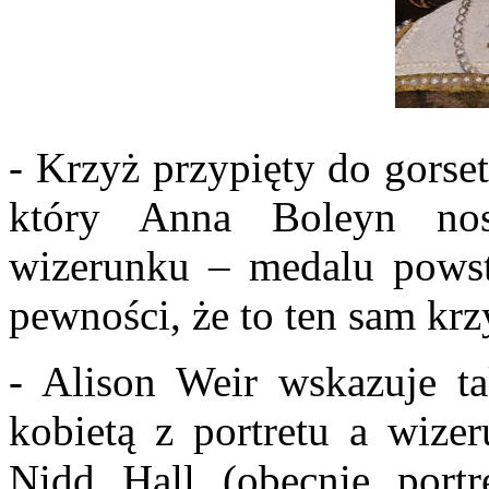
- Krzyż przypięty do gorse
który Anna Boleyn no
wizerunku – medalu pows
pewności, że to ten sam krz
- Alison Weir wskazuje t
kobietą z portretu a wize
Nidd Hall (obecnie portr