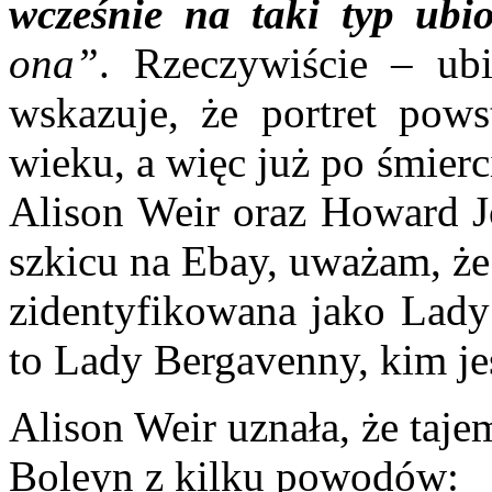
wcześnie na taki typ ubi
ona”
. Rzeczywiście – ubi
wskazuje, że portret pow
wieku, a więc już po śmier
Alison Weir oraz Howard Jo
szkicu na Ebay, uważam, że 
zidentyfikowana jako Lady 
to Lady Bergavenny, kim jes
Alison Weir uznała, że taj
Boleyn z kilku powodów: