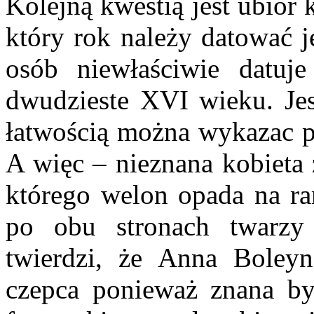
Kolejną kwestią jest ubiór 
który rok należy datować j
osób niewłaściwie datuj
dwudzieste XVI wieku. Jest
łatwością można wykazac po
A więc – nieznana kobieta z
którego welon opada na ra
po obu stronach twarzy
twierdzi, że Anna Boleyn
czepca ponieważ znana by