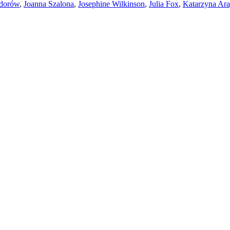
dorów
,
Joanna Szalona
,
Josephine Wilkinson
,
Julia Fox
,
Katarzyna Ar