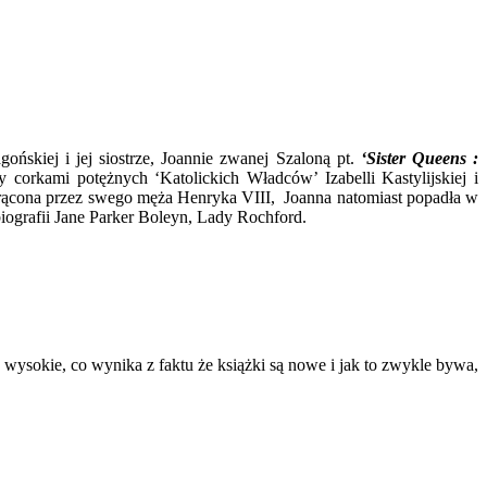
ońskiej i jej siostrze, Joannie zwanej Szaloną pt.
‘Sister Queens :
corkami potężnych ‘Katolickich Władców’ Izabelli Kastylijskiej i
dtrącona przez swego męża Henryka VIII, Joanna natomiast popadła w
a biografii Jane Parker Boleyn, Lady Rochford.
wysokie, co wynika z faktu że książki są nowe i jak to zwykle bywa,