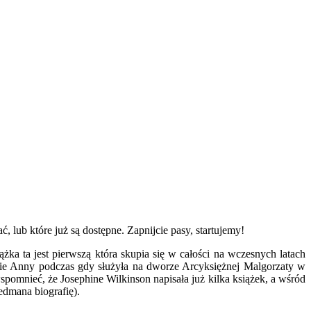
 lub które już są dostępne. Zapnijcie pasy, startujemy!
ążka ta jest pierwszą która skupia się w całości na wczesnych latach
cie Anny podczas gdy służyła na dworze Arcyksiężnej Malgorzaty w
spomnieć, że Josephine Wilkinson napisała już kilka książek, a wśród
edmana biografię).