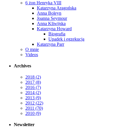
6 żon Henryka VIII
Katarzyna Aragońska
Anna Boleyn
Joanna Seymour
Anna Kliwijska
Katarzyna Howard
Biografia
Upadek i egzekucja
Katarzyna Parr
O mnie
Videos
Archives
2018
(2)
2017
(8)
2016
(7)
2014
(2)
2013
(9)
2012
(22)
2011
(70)
2010
(9)
Newsletter