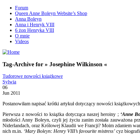
Forum
Queen Anne Boleyn Website’s Shop
Anna Boleyn
Anna i Henryk VIII
6 żon Henryka VIII
O mnie
Videos
Tag-Archive for » Josephine Wilkinson «
Tudorowe nowości książkowe
Sylwia
06
Jun 2011
Postanowiłam napisać krótki artykuł dotyczący nowości książkowych d
Pierwsza z nowości to książka dotycząca naszej heroiny ;
‘Anne Bo
młodości Anny Boleyn, czyli jej życiu zanim została zauważona p
Niderlandach, oraz Królowej Klaudii we Francji? Moim zdaniem warto 
nich m.in.
‘Mary Boleyn: Henry VIII’s favourite mistress’
cyz biograf