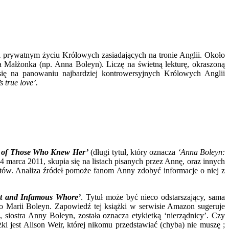
 prywatnym życiu Królowych zasiadających na tronie Anglii. Około
wa Małżonka (np. Anna Boleyn). Liczę na świetną lekturę, okraszoną
się na panowaniu najbardziej kontrowersyjnych Królowych Anglii
 true love’.
s of Those Who Knew Her’
(długi tytuł, który oznacza
‘Anna Boleyn:
 marca 2011, skupia się na listach pisanych przez Annę, oraz innych
tatów. Analiza źródeł pomoże fanom Anny zdobyć informacje o niej z
at and Infamous Whore’
. Tytuł może być nieco odstarszający, sama
 o Marii Boleyn. Zapowiedź tej książki w serwisie Amazon sugeruje
a, siostra Anny Boleyn, została oznacza etykietką ‘nierządnicy’. Czy
ki jest Alison Weir, której nikomu przedstawiać (chyba) nie muszę ;