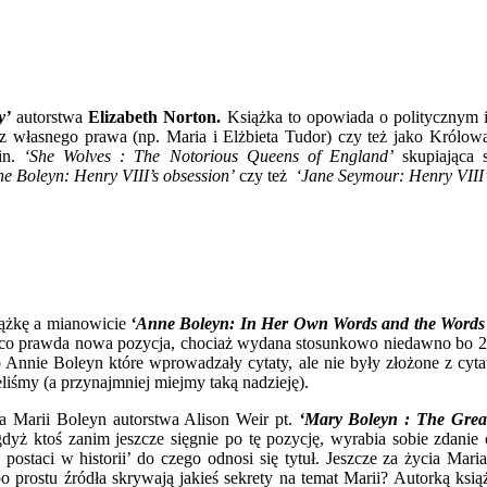
y’
autorstwa
Elizabeth Norton.
Książka to opowiada o politycznym i
o z własnego prawa (np. Maria i Elżbieta Tudor) czy też jako Królo
.in.
‘She Wolves : The Notorious Queens of England’
skupiająca 
e Boleyn: Henry VIII’s obsession’
czy też
‘Jane Seymour: Henry VIII’s
iążkę a mianowicie
‘Anne Boleyn: In Her Own Words and the Word
to co prawda nowa pozycja, chociaż wydana stosunkowo niedawno bo 24
o Annie Boleyn które wprowadzały cytaty, ale nie były złożone z cy
liśmy (a przynajmniej miejmy taką nadzieję).
ia Marii Boleyn autorstwa Alison Weir pt.
‘Mary Boleyn : The Gre
yż ktoś zanim jeszcze sięgnie po tę pozycję, wyrabia sobie zdanie
postaci w historii’ do czego odnosi się tytuł. Jeszcze za życia Mari
prostu źródła skrywają jakieś sekrety na temat Marii? Autorką książ