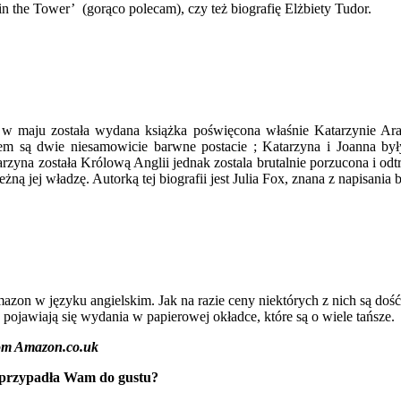
n the Tower’ (gorąco polecam), czy też biografię Elżbiety Tudor.
I, w maju została wydana książka poświęcona właśnie Katarzynie Arag
 są dwie niesamowicie barwne postacie ; Katarzyna i Joanna były 
arzyna została Królową Anglii jednak zostala brutalnie porzucona i o
eżną jej władzę. Autorką tej biografii jest Julia Fox, znana z napisani
zon w języku angielskim. Jak na razie ceny niektórych z nich są dość 
ojawiają się wydania w papierowej okładce, które są o wiele tańsze.
from Amazon.co.uk
ie przypadła Wam do gustu?