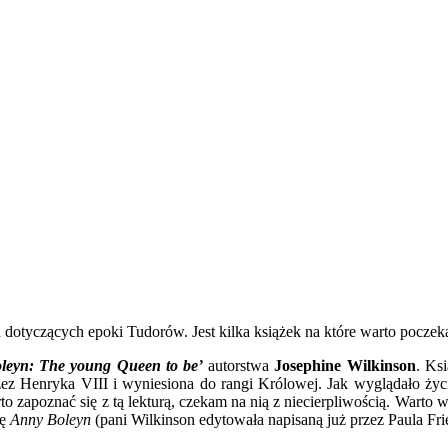
otyczących epoki Tudorów. Jest kilka książek na które warto poczekać,
leyn: The young Queen to be’
autorstwa
Josephine Wilkinson
. Ksi
rzez Henryka VIII i wyniesiona do rangi Królowej. Jak wyglądało ży
zapoznać się z tą lekturą, czekam na nią z niecierpliwością. Warto w
ię
Anny Boleyn
(pani Wilkinson edytowała napisaną już przez Paula Fri