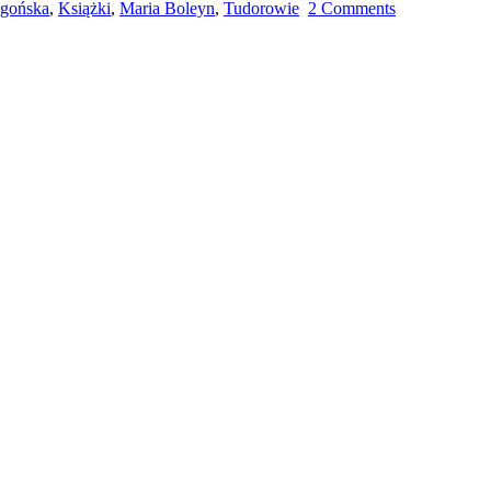
agońska
,
Książki
,
Maria Boleyn
,
Tudorowie
2 Comments