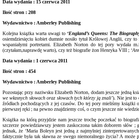
Data wydania : 15 czerwca 2011
Ilość stron : 208
Wydawnictwo : Amberley Publishing
Kolejna książka warta uwagi to
‘England’s Queens: The Biograph
osiemdziesięciu kobiet dumnie nosiło tytuł Królowej Anglii, czy t
wspaniałymi portretami. Elizabeth Norton do tej pory wydała m
(czytałam,naprawdę warto), czy też biografie żon Henryka VIII ;
‘Ann
Data wydania : 1 czerwca 2011
Ilość stron : 454
Wydawnictwo : Amberley Publishing
Pozostając przy naziwsku Elizabeth Norton, dodam jeszcze jedną ks
we własnych słowach oraz słowach tych którzy ją znali’
). Nie jest 
źródłach pochodzących z jej czasów. Do tej pory mieliśmy książki 
pierwszej ręki ; na pewno znajdziemy coś, o czym jeszcze nie wiedzie
Książka na którą przyjdzie nam jeszcze trochę poczekać to biograf
szczerze powiedziawszy jestem zaskoczona takim doborem słów ; gd
jednak, że ‘Maria Boleyn jest jedną z najmylniej zinterpretowanych 
faktycznie była tak sławna ze swego niemoralnego życia? A może po 