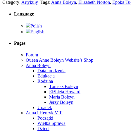
Category:
Artykuły
Tags:
Anna Boleyn
,
Elizabeth Norton
,
Epoka Tu
Language
Polish
English
Pages
Forum
Queen Anne Boleyn Website’s Shop
Anna Boleyn
Data urodzenia
Edukacja
Rodzina
Tomasz Boleyn
Elżbieta Howard
Maria Boleyn
Jerzy Boleyn
Upadek
Anna i Henryk VIII
Początki
Wielka Sprawa
Dzieci