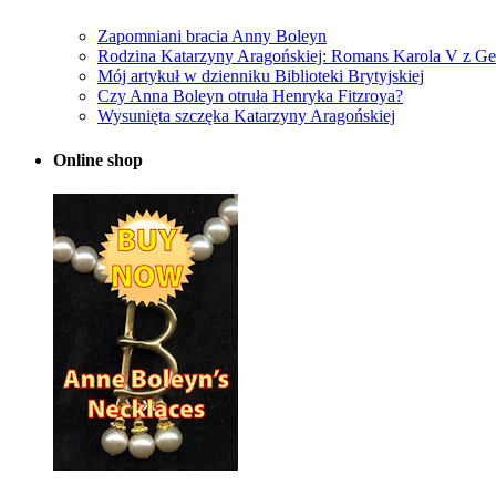
Zapomniani bracia Anny Boleyn
Rodzina Katarzyny Aragońskiej: Romans Karola V z Ge
Mój artykuł w dzienniku Biblioteki Brytyjskiej
Czy Anna Boleyn otruła Henryka Fitzroya?
Wysunięta szczęka Katarzyny Aragońskiej
Online shop