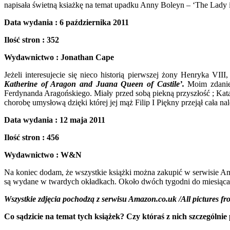
napisała świetną ksiażkę na temat upadku Anny Boleyn – ‘The Lady i
Data wydania : 6 października 2011
Ilość stron : 352
Wydawnictwo : Jonathan Cape
Jeżeli interesujecie się nieco historią pierwszej żony Henryka VII
Katherine of Aragon and Juana Queen of Castile’.
Moim zdaniem
Ferdynanda Aragońskiego. Miały przed sobą piekną przyszłość ; Kat
chorobę umysłową dzięki której jej mąż Filip I Piękny przejął cała nal
Data wydania : 12 maja 2011
Ilość stron : 456
Wydawnictwo : W&N
Na koniec dodam, że wszystkie książki można zakupić w serwisie Ama
są wydane w twardych okładkach. Około dwóch tygodni do miesiąca p
Wszystkie zdjęcia pochodzą z serwisu Amazon.co.uk /All pictures 
Co sądzicie na temat tych książek? Czy któraś z nich szczególn