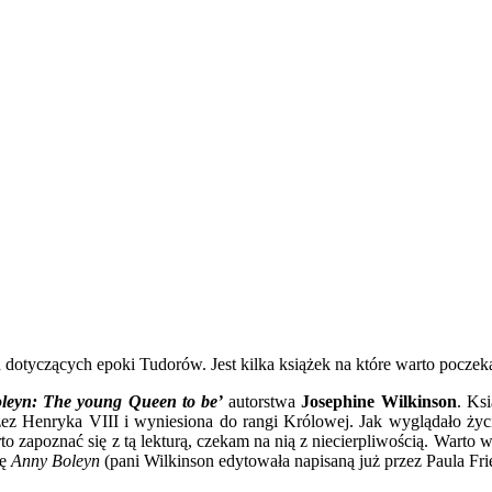
otyczących epoki Tudorów. Jest kilka książek na które warto poczekać,
leyn: The young Queen to be’
autorstwa
Josephine Wilkinson
. Ksi
rzez Henryka VIII i wyniesiona do rangi Królowej. Jak wyglądało ży
zapoznać się z tą lekturą, czekam na nią z niecierpliwością. Warto w
ię
Anny Boleyn
(pani Wilkinson edytowała napisaną już przez Paula Fri