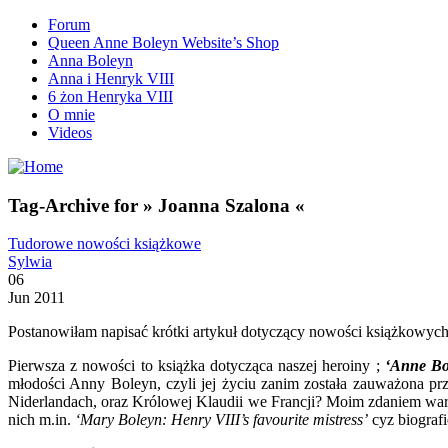
Forum
Queen Anne Boleyn Website’s Shop
Anna Boleyn
Anna i Henryk VIII
6 żon Henryka VIII
O mnie
Videos
Tag-Archive for » Joanna Szalona «
Tudorowe nowości książkowe
Sylwia
06
Jun 2011
Postanowiłam napisać krótki artykuł dotyczący nowości książkowych d
Pierwsza z nowości to książka dotycząca naszej heroiny ;
‘Anne Bo
młodości Anny Boleyn, czyli jej życiu zanim została zauważona p
Niderlandach, oraz Królowej Klaudii we Francji? Moim zdaniem warto 
nich m.in.
‘Mary Boleyn: Henry VIII’s favourite mistress’
cyz biograf