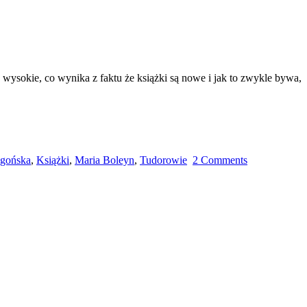
wysokie, co wynika z faktu że książki są nowe i jak to zwykle bywa,
agońska
,
Książki
,
Maria Boleyn
,
Tudorowie
2 Comments