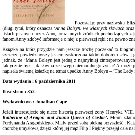
Pozostając przy naziwsku Eli
(długi tytuł, który oznacza
‘Anna Boleyn: we własnych słowach oraz s
listach pisanych przez Annę, oraz innych źródłach pochodzących z j
fanom Anny zdobyć informacje o niej z pierwszej ręki ; na pewno zna
Książka na którą przyjdzie nam jeszcze trochę poczekać to biograf
szczerze powiedziawszy jestem zaskoczona takim doborem słów ; gd
jednak, że ‘Maria Boleyn jest jedną z najmylniej zinterpretowanych 
faktycznie była tak sławna ze swego niemoralnego życia? A może po 
napisała świetną ksiażkę na temat upadku Anny Boleyn – ‘The Lady i
Data wydania : 6 października 2011
Ilość stron : 352
Wydawnictwo : Jonathan Cape
Jeżeli interesujecie się nieco historią pierwszej żony Henryka VII
Katherine of Aragon and Juana Queen of Castile’.
Moim zdaniem
Ferdynanda Aragońskiego. Miały przed sobą piekną przyszłość ; Kat
chorobę umysłową dzięki której jej mąż Filip I Piękny przejął cała nal