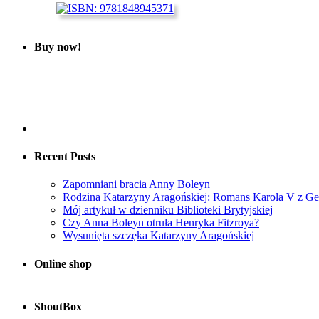
Buy now!
Recent Posts
Zapomniani bracia Anny Boleyn
Rodzina Katarzyny Aragońskiej: Romans Karola V z Ge
Mój artykuł w dzienniku Biblioteki Brytyjskiej
Czy Anna Boleyn otruła Henryka Fitzroya?
Wysunięta szczęka Katarzyny Aragońskiej
Online shop
ShoutBox