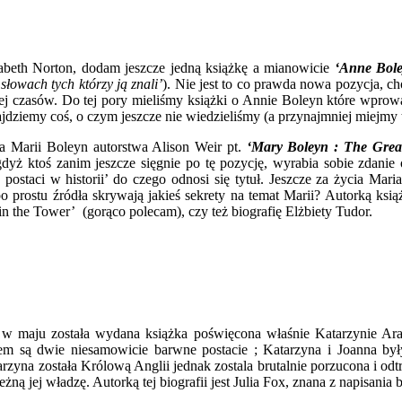
zabeth Norton, dodam jeszcze jedną książkę a mianowicie
‘Anne Bol
łowach tych którzy ją znali’
). Nie jest to co prawda nowa pozycja, 
ej czasów. Do tej pory mieliśmy książki o Annie Boleyn które wprowa
jdziemy coś, o czym jeszcze nie wiedzieliśmy (a przynajmniej miejmy t
ia Marii Boleyn autorstwa Alison Weir pt.
‘Mary Boleyn : The Gre
yż ktoś zanim jeszcze sięgnie po tę pozycję, wyrabia sobie zdanie
postaci w historii’ do czego odnosi się tytuł. Jeszcze za życia Mari
prostu źródła skrywają jakieś sekrety na temat Marii? Autorką książ
n the Tower’ (gorąco polecam), czy też biografię Elżbiety Tudor.
I, w maju została wydana książka poświęcona właśnie Katarzynie Arag
 są dwie niesamowicie barwne postacie ; Katarzyna i Joanna były 
arzyna została Królową Anglii jednak zostala brutalnie porzucona i o
eżną jej władzę. Autorką tej biografii jest Julia Fox, znana z napisani