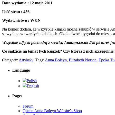
Data wydania : 12 maja 2011
Ilość stron : 456
Wydawnictwo : W&N
Na koniec dodam, że wszystkie książki można zakupić w serwisie Ama
są wydane w twardych okładkach. Około dwóch tygodni do miesiąca p
Wszystkie zdjęcia pochodzą z serwisu Amazon.co.uk /All pictures 
Co sądzicie na temat tych książek? Czy któraś z nich szczególn
Category:
Artykuły
Tags:
Anna Boleyn
,
Elizabeth Norton
,
Epoka Tu
Language
Polish
English
Pages
Forum
Queen Anne Boleyn Website’s Shop