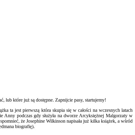
 lub które już są dostępne. Zapnijcie pasy, startujemy!
ążka ta jest pierwszą która skupia się w całości na wczesnych latach
cie Anny podczas gdy służyła na dworze Arcyksiężnej Malgorzaty w
spomnieć, że Josephine Wilkinson napisała już kilka książek, a wśród
edmana biografię).