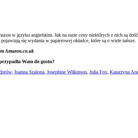
zon w języku angielskim. Jak na razie ceny niektórych z nich są dość 
ojawiają się wydania w papierowej okładce, które są o wiele tańsze.
from Amazon.co.uk
ie przypadła Wam do gustu?
dorów
,
Joanna Szalona
,
Josephine Wilkinson
,
Julia Fox
,
Katarzyna Ar