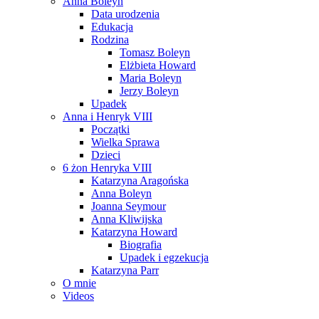
Anna Boleyn
Data urodzenia
Edukacja
Rodzina
Tomasz Boleyn
Elżbieta Howard
Maria Boleyn
Jerzy Boleyn
Upadek
Anna i Henryk VIII
Początki
Wielka Sprawa
Dzieci
6 żon Henryka VIII
Katarzyna Aragońska
Anna Boleyn
Joanna Seymour
Anna Kliwijska
Katarzyna Howard
Biografia
Upadek i egzekucja
Katarzyna Parr
O mnie
Videos