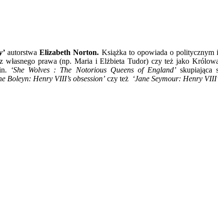
y’
autorstwa
Elizabeth Norton.
Książka to opowiada o politycznym i
o z własnego prawa (np. Maria i Elżbieta Tudor) czy też jako Królo
.in.
‘She Wolves : The Notorious Queens of England’
skupiająca 
e Boleyn: Henry VIII’s obsession’
czy też
‘Jane Seymour: Henry VIII’s