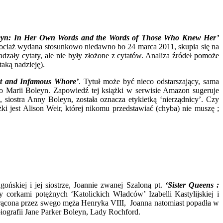
eyn: In Her Own Words and the Words of Those Who Knew Her’
chociaż wydana stosunkowo niedawno bo 24 marca 2011, skupia się na
dzały cytaty, ale nie były złożone z cytatów. Analiza źródeł pomoże
aką nadzieję).
at and Infamous Whore’
. Tytuł może być nieco odstarszający, sama
 o Marii Boleyn. Zapowiedź tej książki w serwisie Amazon sugeruje
a, siostra Anny Boleyn, została oznacza etykietką ‘nierządnicy’. Czy
ki jest Alison Weir, której nikomu przedstawiać (chyba) nie muszę ;
ońskiej i jej siostrze, Joannie zwanej Szaloną pt.
‘Sister Queens :
corkami potężnych ‘Katolickich Władców’ Izabelli Kastylijskiej i
dtrącona przez swego męża Henryka VIII, Joanna natomiast popadła w
a biografii Jane Parker Boleyn, Lady Rochford.