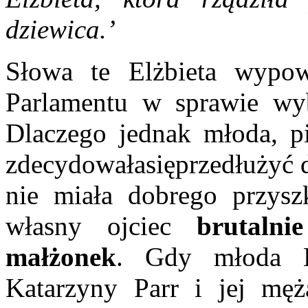
dziewica.’
Słowa te Elżbieta wypow
Parlamentu w sprawie wy
Dlaczego jednak młoda, pię
zdecydowałasięprzedłużyć d
nie miała dobrego przysz
własny ojciec
brutalni
małżonek
. Gdy młoda E
Katarzyny Parr i jej mę