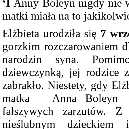
‘I
Anny Boleyn nigdy nie w
matki miała na to jakikolw
Elżbieta urodziła się
7 wrz
gorzkim rozczarowaniem dl
narodzin syna. Pomim
dziewczynką, jej rodzice z
zabrakło. Niestety, gdy Elż
matka – Anna Boleyn – 
fałszywych zarzutów. Z k
nieślubnym dzieckiem i