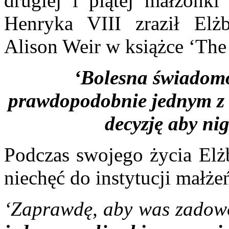
drugiej i piątej małżonk
Henryka VIII zraził Elżb
Alison Weir w książce ‘The 
‘Bolesna świadomoś
prawdopodobnie jednym z c
decyzję aby ni
Podczas swojego życia Elżb
niechęć do instytucji małże
‘Zaprawdę, aby was zadow