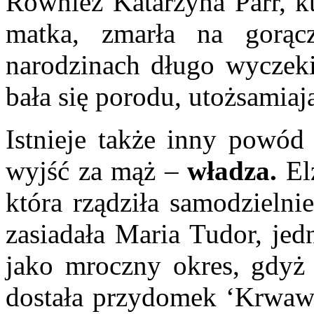
Również Katarzyna Parr, kt
matka, zmarła na gorą
narodzinach długo wyczeki
bała się porodu, utożsamiaj
Istnieje także inny powód 
wyjść za mąż –
władza.
Elż
która rządziła samodzielni
zasiadała Maria Tudor, jedn
jako mroczny okres, gdyż 
dostała przydomek ‘Krwawe