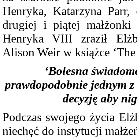
Henryka, Katarzyna Parr, 
drugiej i piątej małżonk
Henryka VIII zraził Elżb
Alison Weir w książce ‘The 
‘Bolesna świadomoś
prawdopodobnie jednym z c
decyzję aby ni
Podczas swojego życia Elżb
niechęć do instytucji małże