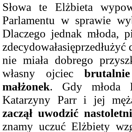
Słowa te Elżbieta wypow
Parlamentu w sprawie wy
Dlaczego jednak młoda, pię
zdecydowałasięprzedłużyć d
nie miała dobrego przysz
własny ojciec
brutalni
małżonek
. Gdy młoda E
Katarzyny Parr i jej mę
zaczął uwodzić nastoletn
znamy uczuć Elżbiety wz