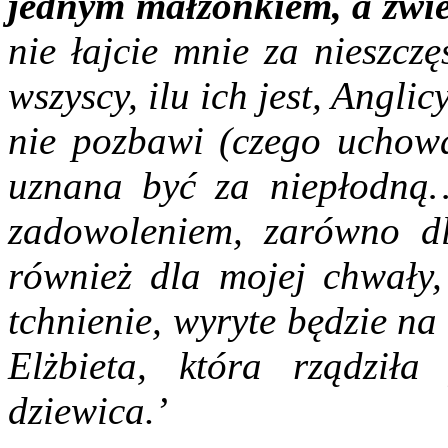
jednym małżonkiem, a zwie
nie łajcie mnie za nieszcz
wszyscy, ilu ich jest, Anglic
nie pozbawi (czego uchowa
uznana być za niepłodną
zadowoleniem, zarówno dl
również dla mojej chwały,
tchnienie, wyryte będzie n
Elżbieta, która rządził
dziewica.’