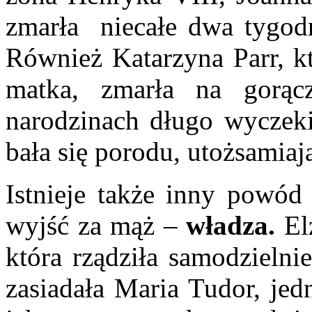
zmarła niecałe dwa tygod
Również Katarzyna Parr, kt
matka, zmarła na gorą
narodzinach długo wyczeki
bała się porodu, utożsamiaj
Istnieje także inny powód 
wyjść za mąż –
władza.
Elż
która rządziła samodzielni
zasiadała Maria Tudor, jedn