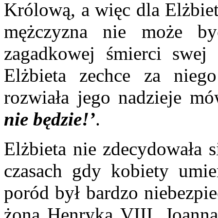
Królową, a więc dla Elżbie
mężczyzna nie może by
zagadkowej śmierci swej 
Elżbieta zechce za nieg
rozwiała jego nadzieje m
nie będzie!’
.
Elżbieta nie zdecydowała s
czasach gdy kobiety umi
poród był bardzo niebezpie
żona Henryka VIII, Joanna