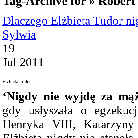
Tag-Archive for » Robert
Dlaczego Elżbieta Tudor ni
Sylwia
19
Jul 2011
Elżbieta Tudor
‘Nigdy nie wyjdę za mąż
gdy usłyszała o egzekucj
Henryka VIII, Katarzyn
Elżbieta nigdy nie stanęła