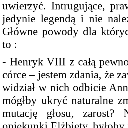
uwierzyć. Intrugujące, pr
jedynie legendą i nie nale
Główne powody dla który
to :
- Henryk VIII z całą pewn
córce – jestem zdania, że z
widział w nich odbicie Ann
mógłby ukryć naturalne zm
mutację głosu, zarost?
opiekunki Elżbiety, byłoby