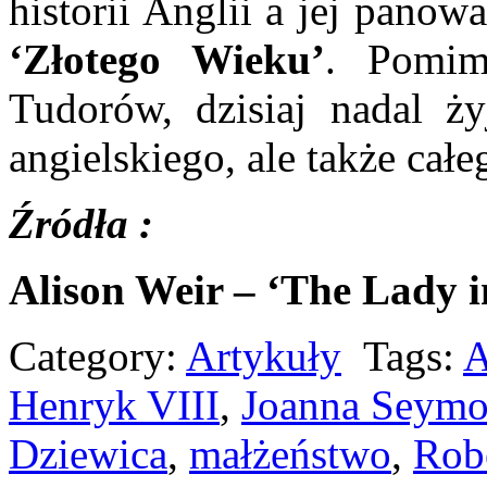
historii Anglii a jej panow
‘Złotego Wieku’
. Pomim
Tudorów, dzisiaj nadal ż
angielskiego, ale także całe
Źródła :
Alison Weir – ‘The Lady i
Category:
Artykuły
Tags:
A
Henryk VIII
,
Joanna Seymo
Dziewica
,
małżeństwo
,
Rob