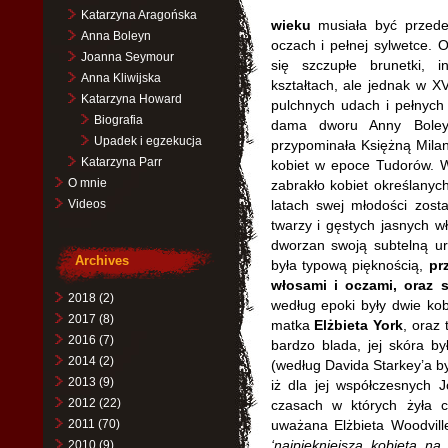
Katarzyna Aragońska
wieku
musiała być przede
Anna Boleyn
oczach i pełnej sylwetce. 
Joanna Seymour
się szczupłe brunetki, 
Anna Kliwijska
kształtach, ale jednak w XV
Katarzyna Howard
pulchnych udach i pełnych 
Biografia
dama dworu Anny Bole
Upadek i egzekucja
przypominała Księżną Milan
Katarzyna Parr
kobiet w epoce Tudorów. W
O mnie
zabrakło kobiet określany
Videos
latach swej młodości zost
twarzy i gęstych jasnych 
dworzan swoją subtelną 
Archives
była typową pięknością,
pr
włosami i oczami,
oraz s
2018
(2)
według epoki były dwie kob
2017
(8)
matka
Elżbieta York
, oraz
2016
(7)
bardzo blada, jej skóra by
2014
(2)
(według Davida Starkey’a by
2013
(9)
iż dla jej współczesnych 
2012
(22)
czasach w których żyła 
2011
(70)
uważana Elżbieta Woodvill
‘najpiękniejszą kobietą na
2010
(9)