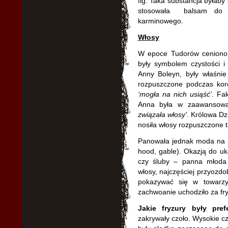
fig. Taka substancja byłaby
stosowała balsam do u
karminowego.
Włosy
W epoce Tudorów ceniono 
były symbolem czystości i
Anny Boleyn, były właśnie
rozpuszczone podczas koro
‘mogła na nich usiąść’
. Fa
Anna była w zaawansowa
związała włosy’
. Królowa Dz
nosiła włosy rozpuszczone t
Panowała jednak moda na r
hood, gable). Okazją do uk
czy śluby – panna młoda
włosy, najczęściej przyozdo
pokazywać się w towarzy
zachwoanie uchodziło za fr
Jakie fryzury były pre
zakrywały czoło. Wysokie cz