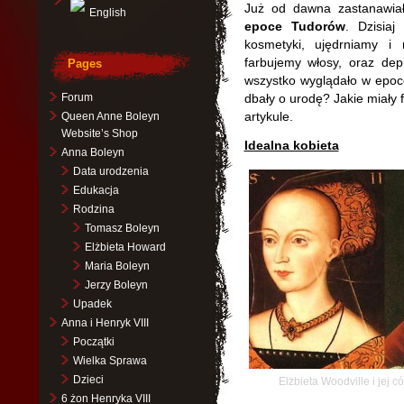
Już od dawna zastanawia
English
epoce Tudorów
. Dzisia
kosmetyki, ujędrniamy i
farbujemy włosy, oraz dep
Pages
wszystko wyglądało w epoc
Forum
dbały o urodę? Jakie miały 
artykule.
Queen Anne Boleyn
Website’s Shop
Idealna kobieta
Anna Boleyn
Data urodzenia
Edukacja
Rodzina
Tomasz Boleyn
Elżbieta Howard
Maria Boleyn
Jerzy Boleyn
Upadek
Anna i Henryk VIII
Początki
Wielka Sprawa
Dzieci
Elżbieta Woodville i jej c
6 żon Henryka VIII