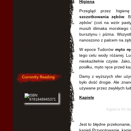
Higiena
Przegląd przez higie
szczotkowania zębów
. B
zębów’
(coś na wzór pasty
muszli ślimaka morskiego i
bursztynu i piżma. Wszys
nanoszono z palcem na zęb
W epoce Tudorów
myto rę
tego celu wody różanej. Lud
nieskazitelnie czyste. Jak
posiłku, myto ręce przed 
Damy z wyższych sfer używ
Currently Reading
było dość drogie. Ale znan
używane przez zwykłych lud
Kąpiele
Kąpiel w XV stu
Jest to błędne przekonanie
kąpieli.Przygotowanie kąp