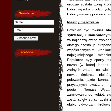
urodzie została żoną król
kobiet wysoko urodzonych,
Newsletter
kobiety musiały pracować na
Idealny mężczyzna
Powinien być również
bl
sylwetce, i umięśnionym
za najlepszą część swojego
dlatego często je ekspon
współczesnych mu kronikarz
Facebook
najpiękniejszego młodz
Popularne były sporty taki
nożna (w której jednak 
żadnych zasad, co wielo
nawet śmiercią niektór
polowania, jazda konna, 
przystojnych uważano mę
poeta Tomasz Wyatt, 
zamiłowania do kobiet, sł
został ścięty za schadzki
ulubiony dworzanin królowej