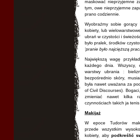
maskować nieprzyjemne za
tym, owe nieprzyjemne zapa
prano codziennie.
Wyobraźmy sobie gorący le
kobiety, lub wielowarstwo
ubrań w czystości i świeżoś
było pralek, środków czysto
‘pranie było najcięższą pracą
Największą wagę przykł
każdego dnia. Wszyscy, 
warstwy ubrania : bieli
bezpośrednio skóry, musia
była nawet uważana za p
of Civil Discourses). Bogaci
zmieniać nawet kilka r
czynnościach takich ja tenis 
Makijaż
W epoce Tudorów makij
przede wszystkim wysok
kobiety, aby
podkreślić s