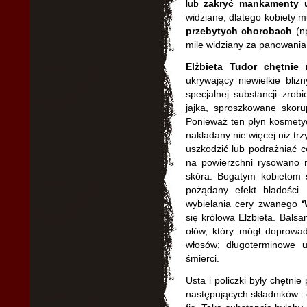
lub
zakryć mankamenty 
widziane, dlatego kobiety 
przebytych chorobach
(np
mile widziany za panowania 
Elżbieta Tudor
chętnie 
ukrywający niewielkie bli
specjalnej substancji zrob
jajka, sproszkowane skoru
Ponieważ ten płyn kosmetyc
nakladany nie więcej niż tr
uszkodzić lub podrażniać c
na powierzchni rysowano n
skóra. Bogatym kobietom 
pożądany efekt bladości
wybielania cery zwanego
się królowa Elżbieta. Balsa
ołów, który mógł doprowa
włosów; długoterminowe 
śmierci.
Usta i policzki były chętn
następujących składników : 