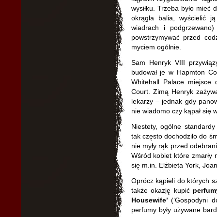
wysiłku. Trzeba było mieć 
okrągła balia, wyścielić 
wiadrach i podgrzewano)
powstrzymywać przed cod
myciem ogólnie.
Sam Henryk VIII przywiąz
budował je w Hapmton Cou
Whitehall Palace miejsce 
Court. Zimą Henryk zażyw
lekarzy – jednak gdy panowa
nie wiadomo czy kąpał się 
Niestety, ogólne standardy 
tak często dochodziło do śm
nie myły rąk przed odebrani
Wśród kobiet które zmarły
się m.in. Elżbieta York, Jo
Oprócz kąpieli do których sz
także okazję kupić
perfum
Housewife’
(‘Gospodyni 
perfumy były używane bardzi