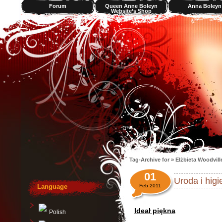
Forum
Queen Anne Boleyn
Anna Boleyn
Website’s Shop
Videos
Tag-Archive for » Elżbieta Woodvill
01
Uroda i hig
Language
Feb 2011
Ideał piękna
Polish