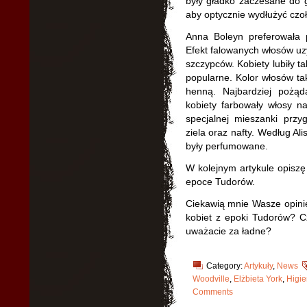
były gładko zaczesane do 
aby optycznie wydłużyć czoł
Anna Boleyn preferowała p
Efekt falowanych włosów u
szczypców. Kobiety lubiły ta
popularne. Kolor włosów ta
henną. Najbardziej pożą
kobiety farbowały włosy na
specjalnej mieszanki przy
ziela oraz nafty. Według Ali
były perfumowane.
W kolejnym artykule opiszę 
epoce Tudorów.
Ciekawią mnie Wasze opinie
kobiet z epoki Tudorów? Czy
uważacie za ładne?
Category:
Artykuły
,
News
Woodville
,
Elżbieta York
,
Higi
Comments