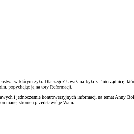
nstwa w którym żyła. Dlaczego? Uważana była za ‘nierządnicę’ która
kim, popychając ją na tory Reformacji.
kawych i jednoczesnie kontrowersyjnych informacji na temat Anny Bole
omnianej stronie i przedstawić je Wam.