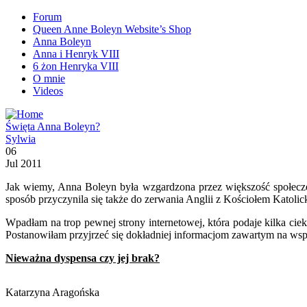
Forum
Queen Anne Boleyn Website’s Shop
Anna Boleyn
Anna i Henryk VIII
6 żon Henryka VIII
O mnie
Videos
Święta Anna Boleyn?
Sylwia
06
Jul 2011
Jak wiemy, Anna Boleyn była wzgardzona przez większość społecze
sposób przyczynila się także do zerwania Anglii z Kościołem Katolic
Wpadłam na trop pewnej strony internetowej, która podaje kilka cie
Postanowiłam przyjrzeć się dokładniej informacjom zawartym na wsp
Nieważna dyspensa czy jej brak?
Katarzyna Aragońska