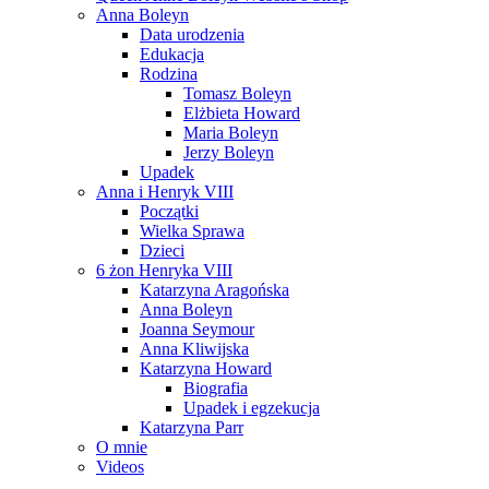
Anna Boleyn
Data urodzenia
Edukacja
Rodzina
Tomasz Boleyn
Elżbieta Howard
Maria Boleyn
Jerzy Boleyn
Upadek
Anna i Henryk VIII
Początki
Wielka Sprawa
Dzieci
6 żon Henryka VIII
Katarzyna Aragońska
Anna Boleyn
Joanna Seymour
Anna Kliwijska
Katarzyna Howard
Biografia
Upadek i egzekucja
Katarzyna Parr
O mnie
Videos