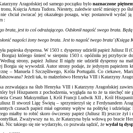
Katarzyny Aragońskiej od samego początku bylo
naznaczone piętnem
tronu, Księcia Artura Tudora. Niestety, zaledwie sześć miesięcy po ślu
I nie chciał zwracać jej okazałego posagu, więc postanowił wydać 
m :
o brata, jest to coś odrażającego. Odsłonił nagość swego brata. Będą
słonić nagości żony twego brata. Jest to nagość twego brata’ (Księga
ła papieska dyspensa. W 1503 r. dyspensy udzielił papież Juliusz II (
Borgia) którego śmierć w sierpniu 1503 r. opóźniła jej przybycie do
 Wedlug strony, papież Juliusz II nigdy nie udzielił dyspensy na m
ej Borgia się wywodził. Autor strony podaje, że jedynym papieżem kt
zyznę – Manuela I Szczęśliwego, Króla Portugalii. Co ciekawe, Mar
 sfałszowana? Jeżeli tak, to małzeństwo Henryka VIII i Katarzyny Ara
ka zezwalająca na ślub Henryka VIII i Katarzyny Aragońskiej zawierał
ry był Hiszpanem z pochodzenia, wygląda na to że ta niechęć nie pr
ieża Cesarz Maksymilian I, Król Francji Ludwik XII , Król Hiszpani
uliusz II stworzł Ligę Świętą – sprzymierzył się z Ferdynandem Arag
amtych czasach papież miał ogromny wpływ na politykę i udzielając 
zego miałby to robić skoro ówczesny papież (Juliusz II) jeszcze żył
ł pontyfikat. Zważywszy na to, że Katarzyna byla wdową po bracie He
ki. Nic takiego się nie wydarzyło, co pozwala sądzić, że
wydał tą dys