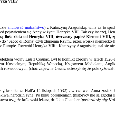
ryka VIII?
adzie
anulować małzeństwo
) z Katarzyną Aragońską, wina za to spad
t przed pojawieniem się Anny w życiu Henryka VIII. Tak czy inaczej, H
ną ilośc złota od Henryka VIII
,
ówczesny papież Klement VIII, z
ło do ‘Sacco di Roma’ czyli złupienia Rzymu przez wojska niemiecko-h
 w Europie. Rozwód Henryka VIIi i Katarzyny Aragońskiej stał się n
efektem wojny Ligi z Cognac. Był to konflikt zbrojny w latach 1526-
twem Kościelnym, Republiką Wenecką, Księstwem Mediolanu, Angli
h rozwodowych (choć zapewne Cesarz ucieszył się że pokrzyżował H
ug kronikarza Hall’a 14 listopada 1532) , w czerwcu Anna została 
kiwał narodzin syna. Po kilku poronieniach (historycy nie są zgodni
wysuwa tezę, że królewski lekarz, dr. John Chambre
‘postarał się aby Kr