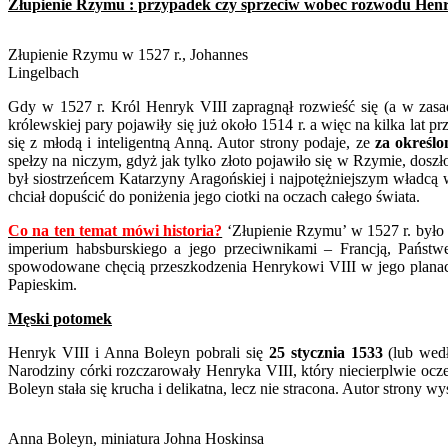
Złupienie Rzymu : przypadek czy sprzeciw wobec rozwodu Hen
Złupienie Rzymu w 1527 r., Johannes
Lingelbach
Gdy w 1527 r. Król Henryk VIII zapragnął rozwieść się (a w zas
królewskiej pary pojawiły się już około 1514 r. a więc na kilka la
się z młodą i inteligentną Anną. Autor strony podaje, ze
za określo
spełzy na niczym, gdyż jak tylko złoto pojawiło się w Rzymie, dosz
był siostrzeńcem Katarzyny Aragońskiej i najpotężniejszym władcą
chciał dopuścić do poniżenia jego ciotki na oczach całego świata.
Co na ten temat mówi historia?
‘Złupienie Rzymu’ w 1527 r. było 
imperium habsburskiego a jego przeciwnikami – Francją, Pańs
spowodowane chęcią przeszkodzenia Henrykowi VIII w jego planac
Papieskim.
Męski potomek
Henryk VIII i Anna Boleyn pobrali się
25 stycznia 1533
(lub wedł
Narodziny córki rozczarowały Henryka VIII, który niecierplwie ocze
Boleyn stała się krucha i delikatna, lecz nie stracona. Autor strony 
Anna Boleyn, miniatura Johna Hoskinsa