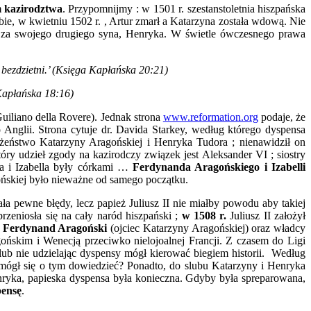
 kazirodztwa
. Przypomnijmy : w 1501 r. szestanstoletnia hiszpańska
bie, w kwietniu 1502 r. , Artur zmarł a Katarzyna została wdową. Nie
ją za swojego drugiego syna, Henryka. W świetle ówczesnego prawa
 bezdzietni.’ (Księga Kapłańska 20:21)
 Kapłańska 18:16)
Guiliano della Rovere). Jednak strona
www.reformation.org
podaje, że
 Anglii. Strona cytuje dr. Davida Starkey, według którego dyspensa
ałżeństwo Katarzyny Aragońskiej i Henryka Tudora ; nienawidził on
óry udzieł zgody na kazirodczy związek jest Aleksander VI ; siostry
ia i Izabella były córkami …
Ferdynanda Aragońskiego i Izabelli
gońskiej było nieważne od samego początku.
a pewne błędy, lecz papież Juliusz II nie miałby powodu aby takiej
zeniosła się na cały naród hiszpański ;
w 1508 r.
Juliusz II założył
i
Ferdynand Aragoński
(ojciec Katarzyny Aragońskiej) oraz władcy
ońskim i Wenecją przeciwko nielojoalnej Francji. Z czasem do Ligi
lub nie udzielając dyspensy mógł kierować biegiem historii. Według
 i mógł się o tym dowiedzieć? Ponadto, do slubu Katarzyny i Henryka
nryka, papieska dyspensa była konieczna. Gdyby była spreparowana,
pensę
.