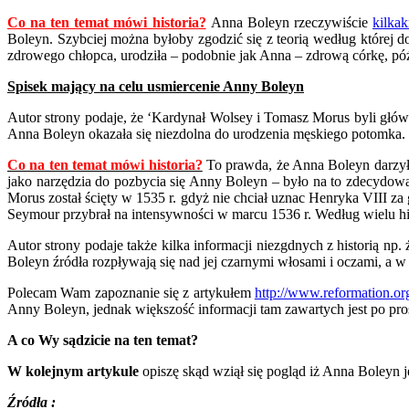
Co na ten temat mówi historia?
Anna Boleyn rzeczywiście
kilkak
Boleyn. Szybciej można byłoby zgodzić się z teorią według której d
zdrowego chłopca, urodziła – podobnie jak Anna – zdrową córkę, p
Spisek mający na celu usmiercenie Anny Boleyn
Autor strony podaje, że ‘Kardynał Wolsey i Tomasz Morus byli głów
Anna Boleyn okazała się niezdolna do urodzenia męskiego potomka.
Co na ten temat mówi historia?
To prawda, że Anna Boleyn darzyła
jako narzędzia do pozbycia się Anny Boleyn – było na to zdecydow
Morus został ścięty w 1535 r. gdyż nie chciał uznac Henryka VIII za
Seymour przybrał na intensywności w marcu 1536 r. Według wielu 
Autor strony podaje także kilka informacji niezgdnych z historią n
Boleyn źródła rozpływają się nad jej czarnymi włosami i oczami, a 
Polecam Wam zapoznanie się z artykułem
http://www.reformation.or
Anny Boleyn, jednak większość informacji tam zawartych jest po pro
A co Wy sądzicie na ten temat?
W kolejnym artykule
opiszę skąd wziął się pogląd iż Anna Boleyn j
Źródła :