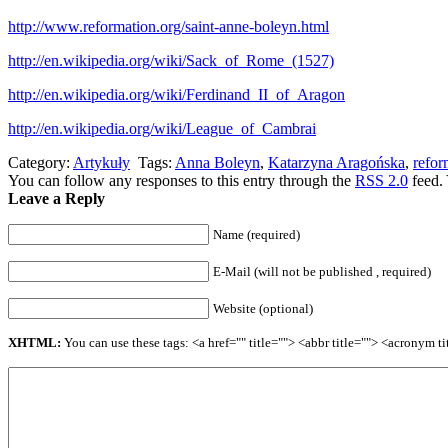
http://www.reformation.org/saint-anne-boleyn.html
http://en.wikipedia.org/wiki/Sack_of_Rome_(1527)
http://en.wikipedia.org/wiki/Ferdinand_II_of_Aragon
http://en.wikipedia.org/wiki/League_of_Cambrai
Category:
Artykuły
Tags:
Anna Boleyn
,
Katarzyna Aragońska
,
refor
You can follow any responses to this entry through the
RSS 2.0
feed.
Leave a Reply
Name (required)
E-Mail (will not be published , required)
Website (optional)
XHTML:
You can use these tags: <a href="" title=""> <abbr title=""> <acronym 