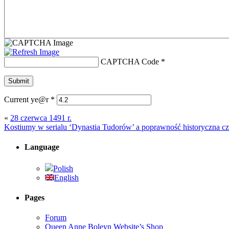
CAPTCHA Code
*
Current ye@r
*
«
28 czerwca 1491 r.
Kostiumy w serialu ‘Dynastia Tudorów’ a poprawność historyczna cz
Language
Polish
English
Pages
Forum
Queen Anne Boleyn Website’s Shop