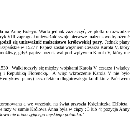
ła na Annę Boleyn. Warto jednak zaznaczyć, że plotki o rozwodzie
enryk VIII zapragnął unieważnić swoje pierwsze małzenstwo by ożenić
godził się unieważnić małzeństwo królewskiej pary
. Jednak plany
iszpańskie w 1527 r. Papież został więzniem Cesarza Karola V, który
iemożliwy, gdyż papiez pozostawal pod wplywem Karola V, który nie
1530 . Walki toczyły się między wojskami Karola V, cesarza i władcy
ą i Republiką Florencką. A więc wkroczenie Karola V nie było
enrykowi plany) lecz efektem długotrwałego konfliktu z Państwem
koronowana a we wrześniu na świat przyszla Księżniczka Elżbieta.
 ile razy w sumie Królowa Anna była w ciązy ; 3 lub 4) pozycja Anny
ólowa nie miała żyjącego męskiego potomka.’