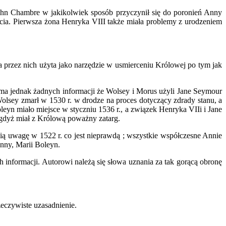
hn Chambre w jakikolwiek sposób przyczynił się do poronień Anny
rucia. Pierwsza żona Henryka VIII także miała problemy z urodzeniem
 przez nich użyta jako narzędzie w usmierceniu Królowej po tym jak
 ma jednak żadnych informacji że Wolsey i Morus użyli Jane Seymour
lsey zmarł w 1530 r. w drodze na proces dotyczący zdrady stanu, a
leyn miało miejsce w styczniu 1536 r., a związek Henryka VIIi i Jane
 gdyż miał z Królową poważny zatarg.
nią uwagę w 1522 r. co jest nieprawdą ; wszystkie współczesne Annie
Anny, Marii Boleyn.
h informacji. Autorowi należą się słowa uznania za tak gorącą obronę
zeczywiste uzasadnienie.