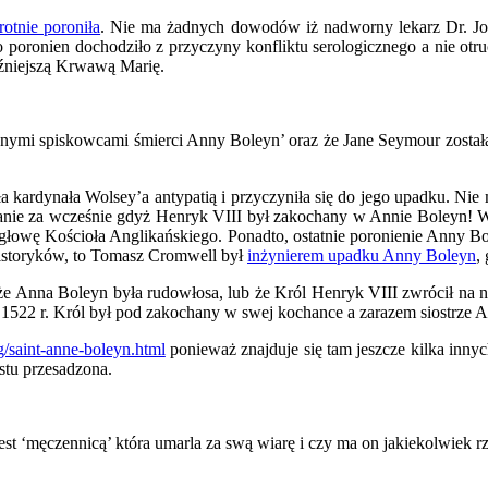
rotnie poroniła
. Nie ma żadnych dowodów iż nadworny lekarz Dr. Jo
o poronien dochodziło z przyczyny konfliktu serologicznego a nie ot
óźniejszą Krwawą Marię.
nymi spiskowcami śmierci Anny Boleyn’ oraz że Jane Seymour została
 kardynała Wolsey’a antypatią i przyczyniła się do jego upadku. Nie
anie za wcześnie gdyż Henryk VIII był zakochany w Annie Boleyn! Wo
 głowę Kościoła Anglikańskiego. Ponadto, ostatnie poronienie Anny Bo
historyków, to Tomasz Cromwell był
inżynierem upadku Anny Boleyn
,
p. że Anna Boleyn była rudowłosa, lub że Król Henryk VIII zwrócił na 
w 1522 r. Król był pod zakochany w swej kochance a zarazem siostrze 
g/saint-anne-boleyn.html
ponieważ znajduje się tam jeszcze kilka innyc
stu przesadzona.
est ‘męczennicą’ która umarla za swą wiarę i czy ma on jakiekolwiek r