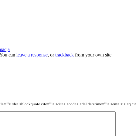
macja
 You can
leave a response
, or
trackback
from your own site.
title=""> <b> <blockquote cite=""> <cite> <code> <del datetime=""> <em> <i> <q ci