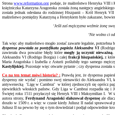
Strona
www.reformation.org
podaje, że małżeństwo Henryka VIII i 
księżniczka Katarzyna Aragonska została żoną następcy angielskiego 
została jednak odesłana do rodzinnej Hiszpanii – Król Henryk VI
małżeństwo pomiędzy Katarzyną a Henrykiem było zakazane, bowie
‘Jeśli zaś mężczyzna weźmie żonę sweg
‘Nie wolno ci od
Tak więc aby małżeństwo mogło zostać zawarte legalnie, potrzebna by
dyspensa powstała za pontyfikatu papieża Aleksandra VI
(Rodrigo 
zawierała dwa poważne błędy które
mogły ją uczynić nieważną
.
Aleksandra VI (Rodrigo Borgia) i całej
frakcji hiszpańskiej,
z któr
Maria Aragońska i Izabella z Asturii poślubiły tego samego mężc
Kastylijskiej.
Pozostaje więc otwarte pytanie ; czy dyspensa została
Co na ten temat mówi historia? :
Prawdą jest, że dyspensa papies
dyspensy nie wydać ; pomimo swej nienawiści do Aleksandra VI, któ
antywenecką ‘Ligę w Cambrai’ w której zjednoczyli się oprócz pap
niewielkich włoskich państw. Gdy Liga w Cambrai rozpadła się i J
Świętej roku 1511 przyłaczył się Henryk VIII i Maksymilian I. W t
autora strony,
Ferdynand Aragoński sfałszował dyspensę
ale dlac
doszło w 1509 r. a więc w czasie kiedy Juliusz II nadal sprawowa
Juliusz II na pewno by się o tym dowiedział i podjął odpowiednie kro