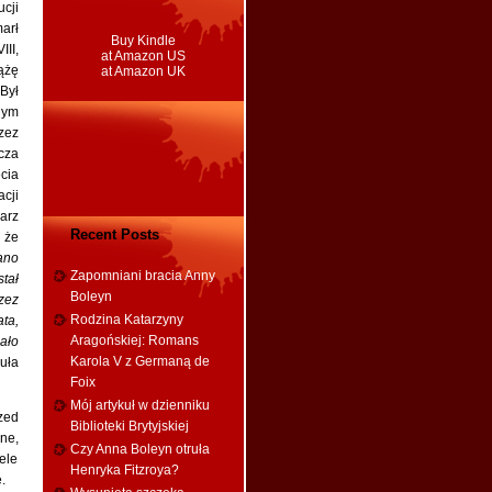
cji
rł
Buy Kindle
II,
at Amazon US
ążę
at Amazon UK
Był
nym
zez
cza
cia
cji
arz
Recent Posts
 że
ano
Zapomniani bracia Anny
tał
Boleyn
zez
Rodzina Katarzyny
ta,
Aragońskiej: Romans
ało
Karola V z Germaną de
uła
Foix
Mój artykuł w dzienniku
zed
Biblioteki Brytyjskiej
ne,
Czy Anna Boleyn otruła
ele
Henryka Fitzroya?
.