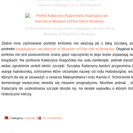
obecnie znajdujący się w V&A Museum
Portret Katarzyny Aragońskiej znajdujący się obecnie w
Museum of Fine Arts w Bostonie.
Żadne inne zachowane portrety królowej nie ukazują jej z taką szczęką, p
portretm
znajdującym się obecnie w Museum of Fine Arts w Bostonie.
Oryginał t
portretu nie jest powszechnie znany gdyż najczęściej to jego kopie pojawiają si
książkach. Na portrecie Katarzyna Aragońska ma usta zamknięte, jednak wyraź
widac zgrubienie wokół okolic szczęki. Szczęka Katarzyny bardzo przypomina t
wargę habsburską, schorzenie które otrzymało nazwę od rodu Habsburgów, wś
których da się je zauważyć u cesarza Maksymiliana I oraz Karola V. Schorzenie t
terminologii medycznej określa się mianem prognatyzmu. Możliwe jednak , ż
Katarzyny do uszkodzenia szczęki doszło np. na skutek wypadku o którym źró
historyczne milczą.
Category:
Artykuły
10 Comments