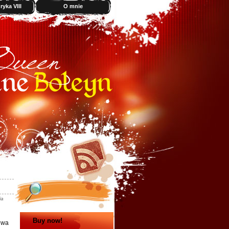
yka VIII
O mnie
ia
Buy now!
dwa