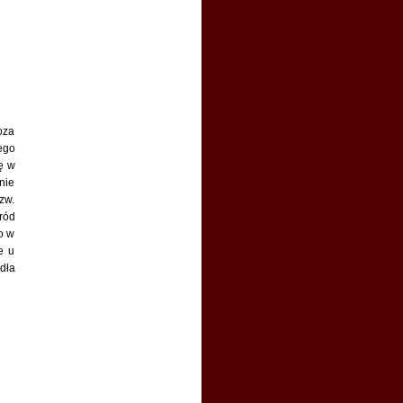
miała by sporo innych
możliwości.
Sylwia :
Dwie nowe książki
Philippy Gregory: 'Kobiety
Wojny Dwu Róż' i 'Córka
Twórcy Królów'.
«link»
Sylwia :
Za chwilkę
oza
ego
ę w
nie
zw.
ród
o w
e u
dła