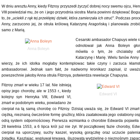
W dniu aresztu Anny, kiedy Fitzroy przyszedł życzyć dobrej nocy swemu ojcu, Hen
VIII powiedział mu, że on i jego przyrodnia siostra Maria powinni dziękować Bogu
to, że
„uciekli z rąk tej przeklętej dziwki, która zamierzała ich otruć”
. Podczas proc
Anny, zarzucono jej, że otruła królową Katarzynę Aragońską i planowała zrobić
samo z Marią.
Cesarski ambasador Chapuys wiele r
odnotował jak Anna Boleyn gło
Anna Boleyn
mówiła o tym, że chciałaby ot
Katarzynę i Marię. Wielu fanów Anny 
wierzy, że ich idolka mogłaby kontemplowac takie czyny i zarzuca kłams
ambasadorowi. Jednak sam fakt, że nadworny kronikarz zapisał, iż uważ
powszechnie jakoby Anna otruła Fitzroya, potwierdza rewelacje Chapuysa.
Fitzroy zmarł w wieku 17 lat. Nie istnieją
opisy jego choroby, ale w 1553 r., kiedy
Edward VI
kolejny syn Henryka VIII, Edward VI,
zmarł w podobnym wieku, powiadano że
cierpiał na tą samą chorobę co Fitzroy. Dzisiaj uważa się, że Edward VI zmarł
ciężką, nieznaną ówcześnie formę gruźlicy, która zaatakowała jego osłabiony osp
odrą system odpornościowy. Pierwsza wzmianka o chorobie Edwarda pojawiła 
28 kwietnia 1553, a 6 lipca król już nie żył. W początkowej fazie choroby, Edw
cierpiał na uporczywy, suchy kaszel, wysoką gorączkę oraz uczucie paleni
żołądku. Kaszlając, wypluwał krwawą, śluzowatą wydzielinę o nieznośnym zapac