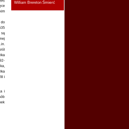
jej
Śmierć
William Brereton
ęce
Sylwia :
Wielkie otwarcie
im
muzeum Mary Rose! Plus
rekonstrukcje twarzy
mężczyzn, którzy zatonęli
 do
razem ze statkiem.
«link»
535
 są
Sylwia :
Oglądałam. Jakby
to lekko ująć: szału nie ma
nej
Niedługo wrzucę krótką
in.
recenzję na bloga.
ról
KPK :
wika
Widziałam fragmenty
i mi wystarczy. Gnit, jak
92-
zawsze o AB
ka,
lka
Susannah :
Teraz
oglądam! Dziękuję za link.
II i
Podzielisz się, Sylwio,
spostrzeżeniami?
a i
Sylwia :
Ja dzisiaj
sób
wieczorkiem będę oglądała
nek
Napiszę recenzję.
Melinda :
Ktoś już oglądał?
Zamierza ktoś?
Melinda :
Nowy post,
właśnie zabieram się za