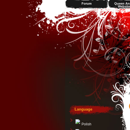
Forum
Queen An
Website
Videos
A
Language
Polish