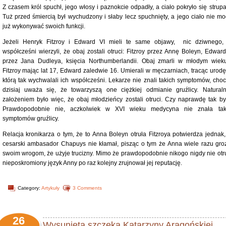
Z czasem król spuchł, jego włosy i paznokcie odpadły, a ciało pokryło się strupa
Tuż przed śmiercią był wychudzony i słaby lecz spuchnięty, a jego ciało nie mo
już wykonywać swoich funkcji.
Jeżeli Henryk Fitzroy i Edward VI mieli te same objawy, nic dziwnego,
współcześni wierzyli, że obaj zostali otruci: Fitzroy przez Annę Boleyn, Edward
przez Jana Dudleya, księcia Northumberlandii. Obaj zmarli w młodym wiek
Fitzroy mając lat 17, Edward zaledwie 16. Umierali w męczarniach, tracąc urodę
którą tak wychwalali ich współcześni. Lekarze nie znali takich symptomów, choc
dzisiaj uważa się, że towarzyszą one ciężkiej odmianie gruźlicy. Natural
założeniem było więc, że obaj młodzieńcy zostali otruci. Czy naprawdę tak by
Prawdopodobnie nie, aczkolwiek w XVI wieku medycyna nie znała tak
symptomów gruźlicy.
Relacja kronikarza o tym, że to Anna Boleyn otruła Fitzroya potwierdza jednak,
cesarski ambasador Chapuys nie kłamał, pisząc o tym że Anna wiele razu groz
swoim wrogom, że użyje trucizny. Mimo że prawdopodobnie nikogo nigdy nie otru
nieposkromiony język Anny po raz kolejny zrujnował jej reputację.
Category:
Artykuły
3 Comments
26
Wysunięta szczęka Katarzyny Aragońskiej