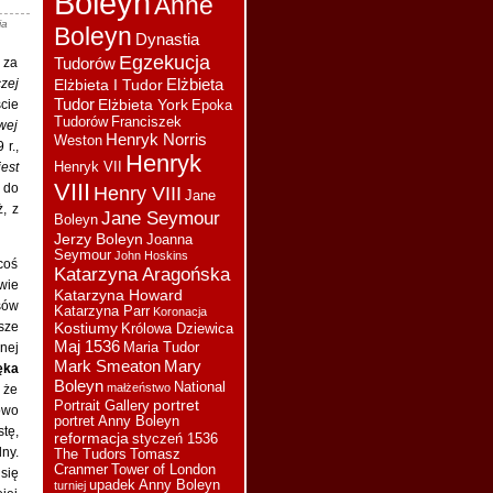
Boleyn
Anne
będzie, ja chętnie czytam
ia
Boleyn
wszystkie Twoje artykuły
Dynastia
Egzekucja
Tudorów
 za
Sylwia :
3. Wiara i religia
Elżbieta
czej
Elżbieta I Tudor
Anny B.
Tudor
Elżbieta York
ście
Epoka
Tudorów
Franciszek
Sylwia :
iwej
2. Młodość we
Henryk Norris
Weston
Francji.
 r.,
Henryk
est
Henryk VII
Sylwia :
1. Wygląd Anny
VIII
 do
Boleyn (aktualizacja)
Henry VIII
Jane
, z
Jane Seymour
Sylwia :
Jaki artykuł
Boleyn
chceci zobaczyć na
Jerzy Boleyn
Joanna
stronie? Do wyboru mam
Seymour
John Hoskins
coś
Katarzyna Aragońska
takie:
wie
Katarzyna Howard
Sylwia :
Czytałam tą
sów
Katarzyna Parr
Koronacja
książkę ale jakoś mnie nie
sze
Kostiumy
Królowa Dziewica
urzekła, chociaż historia
Maj 1536
nej
Maria Tudor
Joanny jest bardzo ciekawa
Mark Smeaton
Mary
ęka
i tragiczna zarazem.
Boleyn
National
małżeństwo
 że
Catherine :
Jestem już
portret
Portrait Gallery
owo
prawie pod koniec czytania
portret Anny Boleyn
tę,
książki "Ostatnia Królowa".
reformacja
styczeń 1536
ny.
The Tudors
Tomasz
Kolejna kobieta o której
Cranmer
Tower of London
się
nigdy nie dowiemy się
upadek Anny Boleyn
turniej
prawdy. Bardzo polecam.