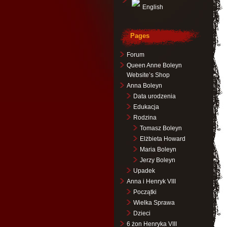
English
Pages
Forum
Queen Anne Boleyn
Website’s Shop
Anna Boleyn
Data urodzenia
Edukacja
Rodzina
Tomasz Boleyn
Elżbieta Howard
Maria Boleyn
Jerzy Boleyn
Upadek
Anna i Henryk VIII
Początki
Wielka Sprawa
Dzieci
6 żon Henryka VIII