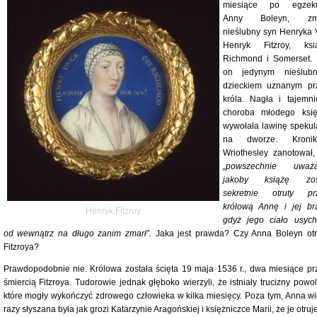
miesiące po egzeku
Anny Boleyn, zma
nieślubny syn Henryka VI
Henryk Fitzroy, ksi
Richmond i Somerset. 
on jedynym nieślub
dzieckiem uznanym pr
króla. Nagła i tajemni
choroba młodego księ
wywołała lawinę spekula
na dworze. Kronik
Wriothesley zanotował,
„powszechnie uważ
jakoby książę zos
sekretnie otruty pr
królową Annę i jej bra
Henryk Fitzroy
gdyż jego ciało usych
od wewnątrz na długo zanim zmarł”.
Jaka jest prawda? Czy Anna Boleyn otr
Fitzroya?
Prawdopodobnie nie. Królowa została ścięta 19 maja 1536 r., dwa miesiące pr
śmiercią Fitzroya. Tudorowie jednak głęboko wierzyli, że istniały trucizny powol
które mogły wykończyć zdrowego człowieka w kilka miesięcy. Poza tym, Anna wi
razy słyszana była jak grozi Katarzynie Aragońskiej i księżniczce Marii, że je otruje