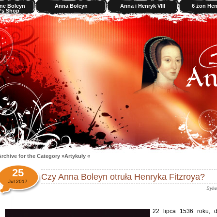
ne Boleyn
Anna Boleyn
Anna i Henryk VIII
6 żon Henr
’s Shop
rchive for the Category »Artykuły «
25
Czy Anna Boleyn otruła Henryka Fitzroya?
Jul 2017
Sylw
22 lipca 1536 roku, 