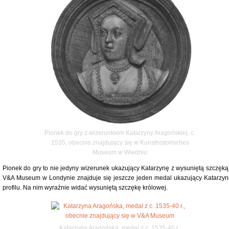
Pionek do gry z wizerunkiem Katarzyny Aragońskiej, c.
1535, obecnie znajdujący się w Kunsthistorisches
Museum w Wiedniu
Pionek do gry to nie jedyny wizerunek ukazujący Katarzynę z wysuniętą szczęką
V&A Museum w Londynie znajduje się jeszcze jeden medal ukazujący Katarzyn
profilu. Na nim wyraźnie widać wysuniętą szczękę królowej.
Katarzyna Aragońska, medal z c. 1535-40 r.,