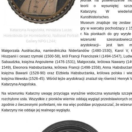
jednak na potwierdzenie mo
teorii o wysuniętej szcz
Katarzyny. W wiedeńsk
Kunsthistorisches
Museum znajduje się zestaw
gry w warcaby pochodzący z 1
Katarzyna Aragońska, miniatura Lucas
r. Na pionkach do gry wyryte
Horenbouta (or Hornebolte'a), National Portrait
wizerunki szesnastowiecz
Gallery NPG L244;
arystokracji– jest tam m.
Małgorzata Austriaczka, namiestniczka Niderlandów (1480-1530), Karol V, k
Hiszpanii i cesarz rzymski (1500-58), król Francji Franciszek I (1494-1547), Lud
Sabaudzka, księżna Angouleme (1476-1531), Małgorzata, królowa Nawarry (14
1549), Eleonora Habsburżanka, królowa Francji (1498-1558), Anna Habsburżan
księżna Bawarii (1528-90) oraz Elżbieta Habsburżanka, królowa polska i wie
księżna litewska (1526-45). Wśród tejże arystokracji znalazł się również Henryk VI
Katarzyna Aragońska.
Na wizerunku Katarzny uwagę przyciąga wyraźnie widoczna wysunięta szczęk
rozchylone usta. Wszystkie z pionków wiernie oddają wygląd przedstawionych o
zgodnie z ówczesnymi portretami, nie ma więc podstaw przypuszczać, że wizeru
Katarzyny nie oddaje jej realnego wyglądu.