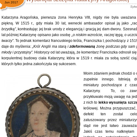
Jun 2017
Sylw
Katarzyna Aragońska, pierwsza żona Henryka VIII, nigdy nie była uważana
piękną. W 1515 r., gdy miała 30 lat, wenecki ambasador opisał ją jako
„ra
brzydką”
, kontrastując jej brak urody z elegancją i gracją jej dam dworu. Szesna
lat później Katarzynę opisano jako osobę
„o niskim wzroście, raczej tęgą, o uczc
twarzy”
. To jednak komentarz francuskiego króla, Franciszka I, pochodzący z 1519
daje do myślenia:
„Król Anglii ma starą i
zdeformowaną
żonę podczas gdy sam j
młody i przystojny”.
Historycy od lat uważają, że komentarz Franciszka odnosił się
korpulentnej budowy ciała Katarzyny, która w 1519 r. miała za sobą sześć ciąż
których tylko jedna zakończyła się sukcesem.
Moim zdaniem jednak chodzi o 
zupełnie innego. Istnieją d
miniatury pochodzące z cza
Katarzyny. To, co zaw
przykłuwało moją uwagę na jed
z nich to
lekko wysunięta szcz
królowej. Można przypuszczać,
defekt ten został cel
zatuszowany przez miniaturzys
stąd nie jest łatwo zauważal
Jakiś czas temu natknęłam 